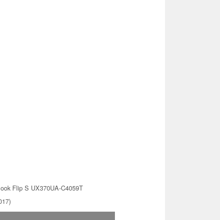
ook Flip S UX370UA-C4059T
017)