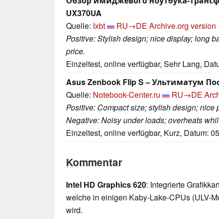
Обзор имиджевого ноутбука-трансфо
UX370UA
Quelle:
Ixbt
RU→DE
Archive.org version
Positive: Stylish design; nice display; long 
price.
Einzeltest, online verfügbar, Sehr Lang, Da
Asus Zenbook Flip S – Ультиматум П
Quelle:
Notebook-Center.ru
RU→DE
Arch
Positive: Compact size; stylish design; nice
Negative: Noisy under loads; overheats whil
Einzeltest, online verfügbar, Kurz, Datum: 0
Kommentar
Intel HD Graphics 620
: Integrierte Grafikk
welche in einigen Kaby-Lake-CPUs (ULV-Mo
wird.