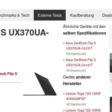
nchmarks & Tech
Externe Tests
Kaufberatung
Deal
Ähnliche Geräte mit den
 S UX370UA-
selben Spezifikationen
Asus ZenBook Flip S
UX370UA-C4131T
HD Graphics 620
Asus ZenBook Flip S
UX370UA-C4147T
HD Graphics 620
ook Flip S
Geräte
anderer
Hersteller
Lenovo Yoga 720-13IKB-
80X6008FSP
HD Graphics 620
Lenovo Yoga 720-15IKB-