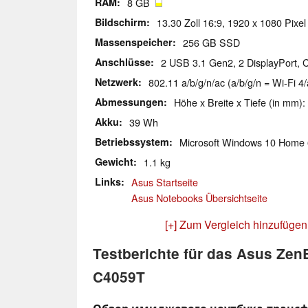
RAM
8 GB
Bildschirm
13.30 Zoll 16:9, 1920 x 1080 Pixel
Massenspeicher
256 GB SSD
Anschlüsse
2 USB 3.1 Gen2, 2 DisplayPort, 
Netzwerk
802.11 a/b/g/n/ac (a/b/g/n = Wi-Fi 4/
Abmessungen
Höhe x Breite x Tiefe (in mm):
Akku
39 Wh
Betriebssystem
Microsoft Windows 10 Home 
Gewicht
1.1 kg
Links
Asus Startseite
Asus Notebooks Übersichtseite
[+] Zum Vergleich hinzufügen
Testberichte für das Asus Ze
C4059T