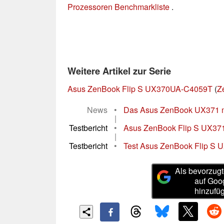
Prozessoren Benchmarkliste
.
Weitere Artikel zur Serie
Asus ZenBook Flip S UX370UA-C4059T
(
Z
News
•
Das Asus ZenBook UX371 mi
|
Testbericht
•
Asus ZenBook Flip S UX371 
|
Testbericht
•
Test Asus ZenBook Flip S U
Als bevorzugt
auf Goo
hinzufü