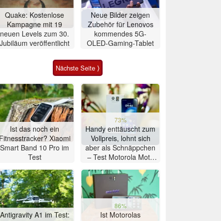
Quake: Kostenlose
Neue Bilder zeigen
Kampagne mit 19
Zubehör für Lenovos
neuen Levels zum 30.
kommendes 5G-
Jubiläum veröffentlicht
OLED-Gaming-Tablet
Nächste Seite ⟩
73%
Ist das noch ein
Handy enttäuscht zum
Fitnesstracker? Xiaomi
Vollpreis, lohnt sich
Smart Band 10 Pro im
aber als Schnäppchen
Test
– Test Motorola Moto
G47 Smartphone
86%
Antigravity A1 im Test:
Ist Motorolas