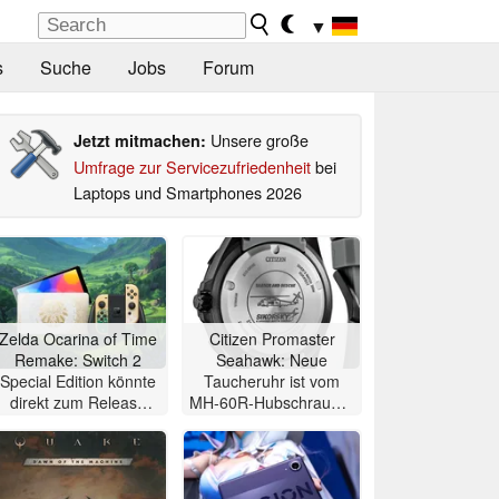
▼
s
Suche
Jobs
Forum
Unsere große
Jetzt mitmachen:
Umfrage zur Servicezufriedenheit
bei
Laptops und Smartphones 2026
Zelda Ocarina of Time
Citizen Promaster
Remake: Switch 2
Seahawk: Neue
Special Edition könnte
Taucheruhr ist vom
direkt zum Release
MH-60R-Hubschrauber
des Spiels erscheinen
inspiriert