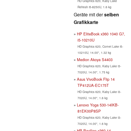
HD Graphics 620, Kaby Lake
Refresh i5-8250U, 1.6 kg
Geräte mit der
selben
Grafikkarte
HP EliteBook x360 1040 G7,
i5-10210U
HD Graphics 620, Comet Lake i5-
10210U, 14.00", 1.32 kg
Medion Akoya S4403
HD Graphics 620, Kaby Lake i3-
7020U, 14.00", 1.75 kg
Asus VivoBook Flip 14
TP412UA-EC175T
HD Graphics 620, Kaby Lake i3-
7020U, 14.00", 1.6 kg
Lenovo Yoga 530-14IKB-
81EK00P8SP
HD Graphics 620, Kaby Lake i3-
7020U, 14.00", 1.6 kg
HP Pavilion x360 14-