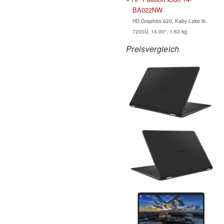
BA022NW
HD Graphics 620, Kaby Lake i5-
7200U, 14.00", 1.63 kg
Preisvergleich