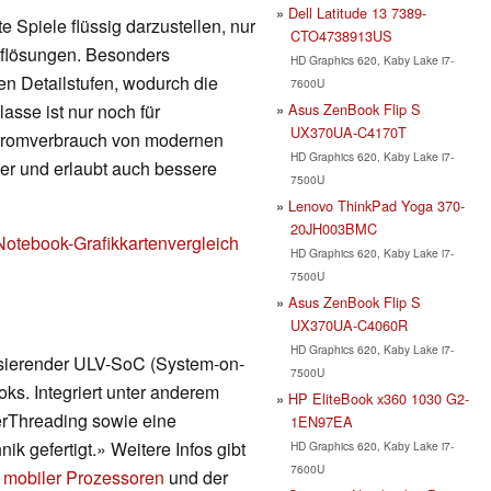
Dell Latitude 13 7389-
 Spiele flüssig darzustellen, nur
CTO4738913US
Auflösungen. Besonders
HD Graphics 620, Kaby Lake i7-
en Detailstufen, wodurch die
7600U
Asus ZenBook Flip S
lasse ist nur noch für
UX370UA-C4170T
Stromverbrauch von modernen
HD Graphics 620, Kaby Lake i7-
nger und erlaubt auch bessere
7500U
Lenovo ThinkPad Yoga 370-
20JH003BMC
Notebook-Grafikkartenvergleich
HD Graphics 620, Kaby Lake i7-
7500U
Asus ZenBook Flip S
UX370UA-C4060R
HD Graphics 620, Kaby Lake i7-
asierender ULV-SoC (System-on-
7500U
ks. Integriert unter anderem
HP EliteBook x360 1030 G2-
erThreading sowie eine
1EN97EA
ik gefertigt.» Weitere Infos gibt
HD Graphics 620, Kaby Lake i7-
7600U
 mobiler Prozessoren
und der