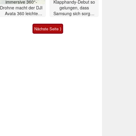
immersive 360°-
Klapphandy-Debut so
Drohne macht der DJI
gelungen, dass
Avata 360 leichte
Samsung sich sorgen
Konkurrenz
muss? – Razr Fold
Smartphone im Test
Nächste Seite ⟩