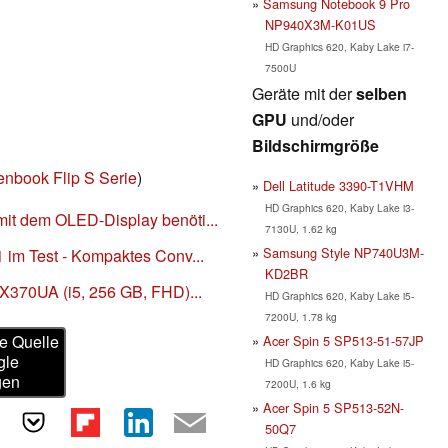
Samsung Notebook 9 Pro
NP940X3M-K01US
HD Graphics 620, Kaby Lake i7-
7500U
Geräte mit der
selben
GPU
und/oder
Bildschirmgröße
enbook Flip S Serie
)
Dell Latitude 3390-T1VHM
HD Graphics 620, Kaby Lake i3-
t dem OLED-Display benöti...
7130U, 1.62 kg
Samsung Style NP740U3M-
im Test - Kompaktes Conv...
KD2BR
X370UA (i5, 256 GB, FHD)...
HD Graphics 620, Kaby Lake i5-
7200U, 1.78 kg
e Quelle
Acer Spin 5 SP513-51-57JP
gle
HD Graphics 620, Kaby Lake i5-
gen
7200U, 1.6 kg
Acer Spin 5 SP513-52N-
50Q7