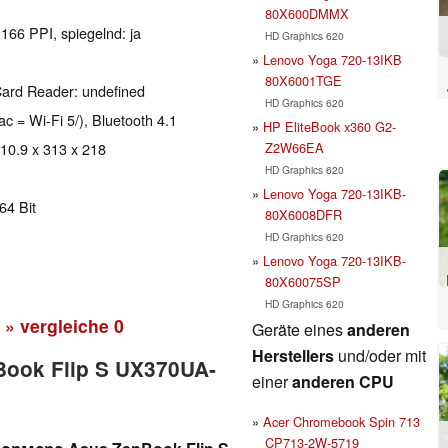
80X600DMMX
 166 PPI, spiegelnd: ja
HD Graphics 620
Lenovo Yoga 720-13IKB
80X6001TGE
Card Reader: undefined
HD Graphics 620
ac = Wi-Fi 5/), Bluetooth 4.1
HP EliteBook x360 G2-
Z2W66EA
 10.9 x 313 x 218
HD Graphics 620
Lenovo Yoga 720-13IKB-
64 Bit
80X6008DFR
HD Graphics 620
Lenovo Yoga 720-13IKB-
80X60075SP
HD Graphics 620
» vergleiche
0
Geräte eines
anderen
Herstellers
und/oder mit
nBook Flip S UX370UA-
einer
anderen CPU
Acer Chromebook Spin 713
CP713-2W-5719