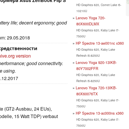
рмера Asus ZenBook Flip S
HD Graphics 620, Comet Lake i5-
10210U
Lenovo Yoga 720-
battery life; decent ergonomy; good
80X600DLMX
HD Graphics 620, Kaby Lake i7-
7500U
tum: 29.05.2018
HP Spectre 13-ae001nc x360
осредственности
HD Graphics 620, Kaby Lake
ive.org version
Refresh i5-8250U
Lenovo Yoga 920-13IKB-
 performance; good connectivity.
80Y7002FFR
e using.
HD Graphics 620, Kaby Lake
5.12.2017
Refresh i5-8250U
Lenovo Yoga 720-13IKB-
80X60076TX
HD Graphics 620, Kaby Lake i7-
7500U
arte (GT2-Ausbau, 24 EUs),
HP Spectre 13-ac000ns x360
delle, 15 Watt TDP) verbaut
HD Graphics 620, Kaby Lake i7-
7500U