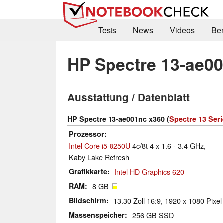
Tests
News
Videos
Be
HP Spectre 13-ae0
Ausstattung / Datenblatt
HP Spectre 13-ae001nc x360 (
Spectre 13 Seri
Prozessor
Intel Core i5-8250U
4c/8t 4 x 1.6 - 3.4 GHz,
Kaby Lake Refresh
Grafikkarte
Intel HD Graphics 620
RAM
8 GB
Bildschirm
13.30 Zoll 16:9, 1920 x 1080 Pixel
Massenspeicher
256 GB SSD