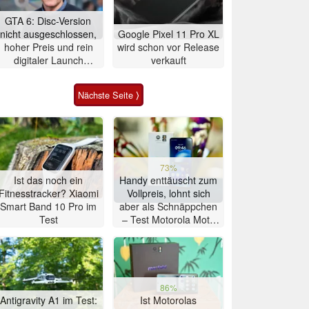
GTA 6: Disc-Version
nicht ausgeschlossen,
Google Pixel 11 Pro XL
hoher Preis und rein
wird schon vor Release
digitaler Launch
verkauft
werden gerechtfertigt
Nächste Seite ⟩
73%
Ist das noch ein
Handy enttäuscht zum
Fitnesstracker? Xiaomi
Vollpreis, lohnt sich
Smart Band 10 Pro im
aber als Schnäppchen
Test
– Test Motorola Moto
G47 Smartphone
86%
Antigravity A1 im Test:
Ist Motorolas