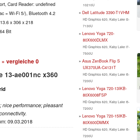
ort, Card Reader: undefined
10210U
Dell Latitude 3390-T1VHM
ac = Wi-Fi 5/), Bluetooth 4.2
HD Graphics 620, Kaby Lake i3-
 13.6 x 306 x 218
7130U
64 Bit
Lenovo Yoga 720-
80X600DLMX
HD Graphics 620, Kaby Lake i7-
7500U
» vergleiche
0
Asus ZenBook Flip S
UX370UA-C4131T
re 13-ae001nc x360
HD Graphics 620, Kaby Lake i5-
7200U
Lenovo Yoga 720-13IKB-
rid
80X6008FSP
n
HD Graphics 620, Kaby Lake i5-
; nice performance; pleasant
7200U
onnectivity.
Lenovo Yoga 720-15IKB-
tum: 09.03.2018
80X600DMMX
HD Graphics 620, Kaby Lake i5-
7200U