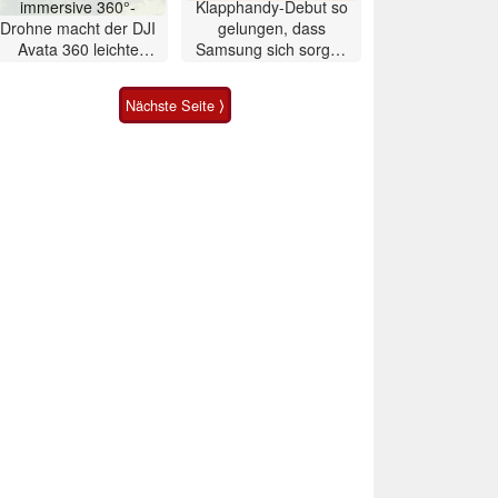
immersive 360°-
Klapphandy-Debut so
Drohne macht der DJI
gelungen, dass
Avata 360 leichte
Samsung sich sorgen
Konkurrenz
muss? – Razr Fold
Smartphone im Test
Nächste Seite ⟩