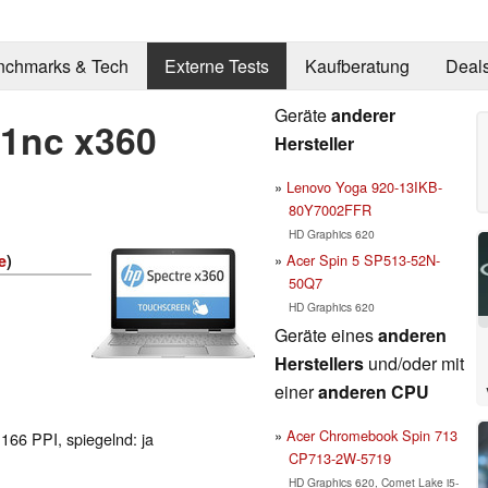
nchmarks & Tech
Externe Tests
Kaufberatung
Deal
Geräte
anderer
01nc x360
Hersteller
Lenovo Yoga 920-13IKB-
80Y7002FFR
HD Graphics 620
Acer Spin 5 SP513-52N-
e
)
50Q7
HD Graphics 620
Geräte eines
anderen
Herstellers
und/oder mit
einer
anderen CPU
Acer Chromebook Spin 713
 166 PPI, spiegelnd: ja
CP713-2W-5719
HD Graphics 620, Comet Lake i5-