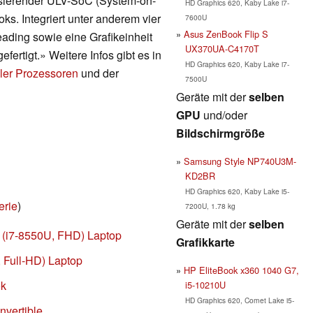
asierender ULV-SoC (System-on-
HD Graphics 620, Kaby Lake i7-
ks. Integriert unter anderem vier
7600U
Asus ZenBook Flip S
ading sowie eine Grafikeinheit
UX370UA-C4170T
ertigt.» Weitere Infos gibt es in
HD Graphics 620, Kaby Lake i7-
ler Prozessoren
und der
7500U
Geräte mit der
selben
GPU
und/oder
Bildschirmgröße
Samsung Style NP740U3M-
KD2BR
HD Graphics 620, Kaby Lake i5-
erie
)
7200U, 1.78 kg
Geräte mit der
selben
 (i7-8550U, FHD) Laptop
Grafikkarte
, Full-HD) Laptop
HP EliteBook x360 1040 G7,
ok
i5-10210U
HD Graphics 620, Comet Lake i5-
nvertible