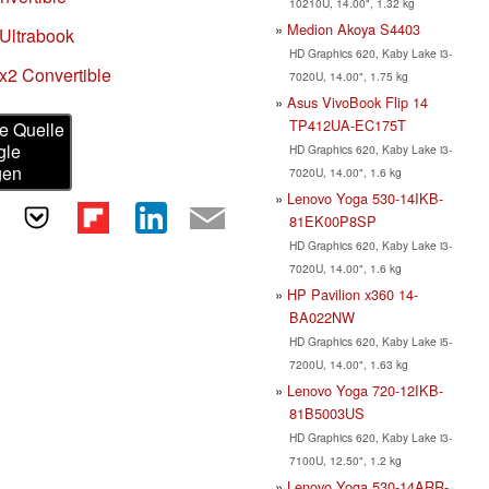
10210U, 14.00", 1.32 kg
Medion Akoya S4403
Ultrabook
HD Graphics 620, Kaby Lake i3-
x2 Convertible
7020U, 14.00", 1.75 kg
Asus VivoBook Flip 14
TP412UA-EC175T
e Quelle
gle
HD Graphics 620, Kaby Lake i3-
gen
7020U, 14.00", 1.6 kg
Lenovo Yoga 530-14IKB-
81EK00P8SP
HD Graphics 620, Kaby Lake i3-
7020U, 14.00", 1.6 kg
HP Pavilion x360 14-
BA022NW
HD Graphics 620, Kaby Lake i5-
7200U, 14.00", 1.63 kg
Lenovo Yoga 720-12IKB-
81B5003US
HD Graphics 620, Kaby Lake i3-
7100U, 12.50", 1.2 kg
Lenovo Yoga 530-14ARR-