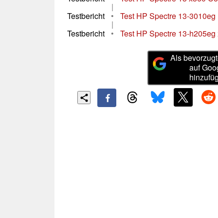
|
Testbericht
•
Test HP Spectre 13-3010eg 
|
Testbericht
•
Test HP Spectre 13-h205eg 
Als bevorzugt
auf Goo
hinzufü