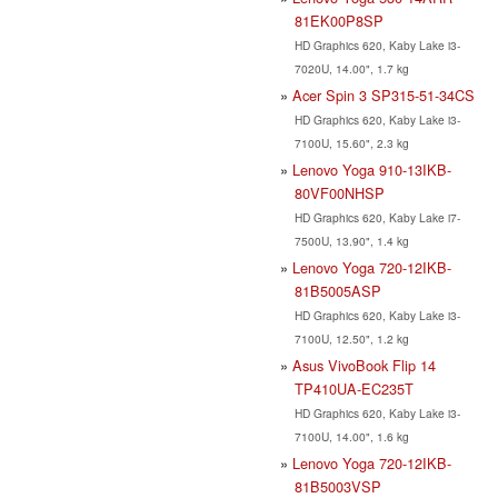
81EK00P8SP
HD Graphics 620, Kaby Lake i3-
7020U, 14.00", 1.7 kg
Acer Spin 3 SP315-51-34CS
HD Graphics 620, Kaby Lake i3-
7100U, 15.60", 2.3 kg
Lenovo Yoga 910-13IKB-
80VF00NHSP
HD Graphics 620, Kaby Lake i7-
7500U, 13.90", 1.4 kg
Lenovo Yoga 720-12IKB-
81B5005ASP
HD Graphics 620, Kaby Lake i3-
7100U, 12.50", 1.2 kg
Asus VivoBook Flip 14
TP410UA-EC235T
HD Graphics 620, Kaby Lake i3-
7100U, 14.00", 1.6 kg
Lenovo Yoga 720-12IKB-
81B5003VSP