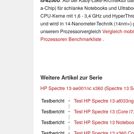
i5-8250U
: Auf der Kaby-Lake-Architektur b
a-Chip) für schlanke Notebooks und Ultraboo
CPU-Kerne mit 1,6 - 3,4 GHz und HyperThre
und wird in 14-Nanometer-Technik (14nm+) gef
unserem Prozessorvergleich
Vergleich mobi
Prozessoren Benchmarkliste
.
Weitere Artikel zur Serie
HP Spectre 13-ae001nc x360
(
Spectre 13 S
Testbericht
•
Test HP Spectre 13-af033ng
|
Testbericht
•
Test HP Spectre 13 (Core i7
|
Testbericht
•
Test HP Spectre 13 Notebo
|
Testbericht
•
Test HP Spectre 13 x360 Co