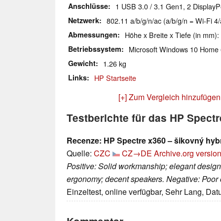
Anschlüsse
1 USB 3.0 / 3.1 Gen1, 2 DisplayP
Netzwerk
802.11 a/b/g/n/ac (a/b/g/n = Wi-Fi 4/
Abmessungen
Höhe x Breite x Tiefe (in mm):
Betriebssystem
Microsoft Windows 10 Home 
Gewicht
1.26 kg
Links
HP Startseite
[+] Zum Vergleich hinzufügen
Testberichte für das HP Spect
Recenze: HP Spectre x360 – šikovný hyb
Quelle:
CZC
CZ→DE
Archive.org versio
Positive: Solid workmanship; elegant design
ergonomy; decent speakers. Negative: Poor c
Einzeltest, online verfügbar, Sehr Lang, Da