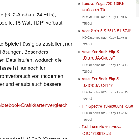
Lenovo Yoga 720-13IKB-
80X60076TX
arte (GT2-Ausbau, 24 EUs),
HD Graphics 620, Kaby Lake i7-
delle, 15 Watt TDP) verbaut
7500U
Acer Spin 5 SP513-51-57JP
HD Graphics 620, Kaby Lake i5-
 Spiele flüssig darzustellen, nur
7200U
Auflösungen. Besonders
Asus ZenBook Flip S
UX370UA-C4059T
en Detailstufen, wodurch die
HD Graphics 620, Kaby Lake i5-
lasse ist nur noch für
7200U
Stromverbrauch von modernen
Asus ZenBook Flip S
nger und erlaubt auch bessere
UX370UA-C4147T
HD Graphics 620, Kaby Lake i5-
7200U
Notebook-Grafikkartenvergleich
HP Spectre 13-ac000ns x360
HD Graphics 620, Kaby Lake i7-
7500U
Dell Latitude 13 7389-
CTO4738913US