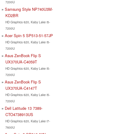
7200U
Samsung Style NP740U3M-
KD2BR
HD Graphics 620, Kaby Lake i5-
7200U
Acer Spin 5 SP513-51-57JP
HD Graphics 620, Kaby Lake i5-
7200U
Asus ZenBook Flip S
UX370UA-C4059T
HD Graphics 620, Kaby Lake i5-
7200U
Asus ZenBook Flip S
UX370UA-C4147T
HD Graphics 620, Kaby Lake i5-
7200U
Dell Latitude 13 7389-
CTO4738913US
HD Graphics 620, Kaby Lake i7-
7600U