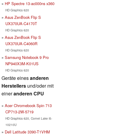
HP Spectre 13-ac000ns x360
HD Graphics 620
Asus ZenBook Flip S
UX370UA-C4170T
HD Graphics 620
Asus ZenBook Flip S
UX370UA-C4060R
HD Graphics 620
Samsung Notebook 9 Pro
NP940X3M-K01US
HD Graphics 620
Geräte eines
anderen
Herstellers
und/oder mit
einer
anderen CPU
Acer Chromebook Spin 713
CP713-2W-5719
HD Graphics 620, Comet Lake i5-
10210U
Dell Latitude 3390-T1VHM