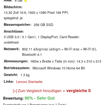
RAM
8 GB
Bildschirm
13.30 Zoll 16:9, 1920 x 1080 Pixel 166 PPI,
spiegelnd: ja
Massenspeicher
256 GB SSD
Anschlüsse
3 USB 3.0 / 3.1 Gen1, 1 DisplayPort, Card Reader:
undefined
Netzwerk
802.11 a/b/g/n/ac (a/b/g/n = Wi-Fi 4/ac = Wi-Fi 5/),
Bluetooth 4.1
Abmessungen
Höhe x Breite x Tiefe (in mm): 14.3 x 310 x 213
Betriebssystem
Microsoft Windows 10 Home 64 Bit
Gewicht
1.3 kg
Links
Lenovo Startseite
» vergleiche
0
[+] Zum Vergleich hinzufügen
90%
- Sehr Gut
Bewertung:
Durchschnitt von
1
Bewertungen (aus
1
Tests)