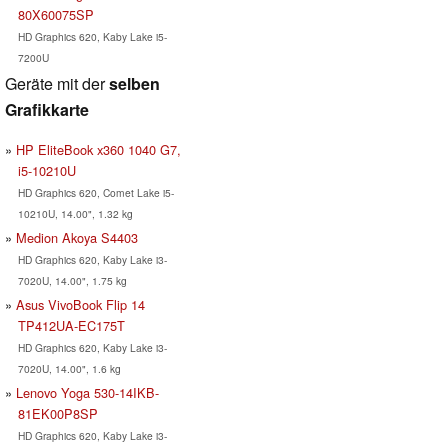
80X60075SP
HD Graphics 620, Kaby Lake i5-
7200U
Geräte mit der
selben
Grafikkarte
HP EliteBook x360 1040 G7,
i5-10210U
HD Graphics 620, Comet Lake i5-
10210U, 14.00", 1.32 kg
Medion Akoya S4403
HD Graphics 620, Kaby Lake i3-
7020U, 14.00", 1.75 kg
Asus VivoBook Flip 14
TP412UA-EC175T
HD Graphics 620, Kaby Lake i3-
7020U, 14.00", 1.6 kg
Lenovo Yoga 530-14IKB-
81EK00P8SP
HD Graphics 620, Kaby Lake i3-