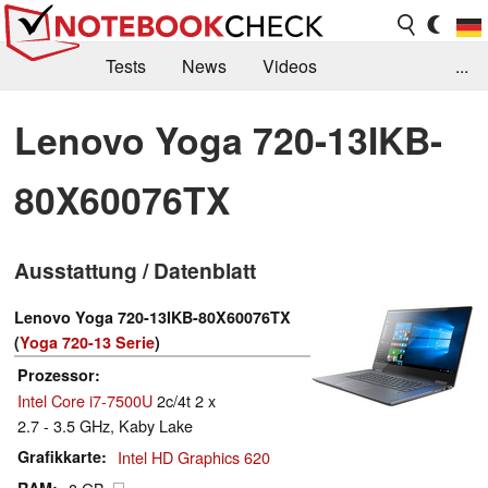
Tests
News
Videos
...
Benchmarks & Tech
Externe Tests
Lenovo Yoga 720-13IKB-
Kaufberatung
Deals
Suche
Jobs
80X60076TX
Forum
Ausstattung / Datenblatt
Lenovo Yoga 720-13IKB-80X60076TX
(
Yoga 720-13 Serie
)
Prozessor
Intel Core i7-7500U
2c/4t 2 x
2.7 - 3.5 GHz, Kaby Lake
Grafikkarte
Intel HD Graphics 620