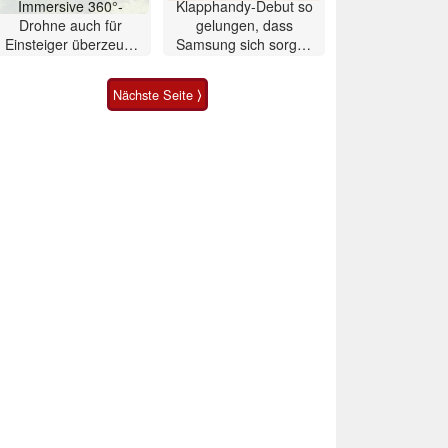
Immersive 360°-
Klapphandy-Debut so
Drohne auch für
gelungen, dass
Einsteiger überzeugt
Samsung sich sorgen
mit Einschränkungen
muss? – Razr Fold
Smartphone im Test
Nächste Seite ⟩