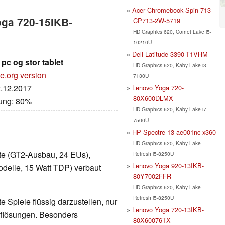
Acer Chromebook Spin 713
oga 720-15IKB-
CP713-2W-5719
HD Graphics 620, Comet Lake i5-
10210U
Dell Latitude 3390-T1VHM
pc og stor tablet
HD Graphics 620, Kaby Lake i3-
e.org version
7130U
2.12.2017
Lenovo Yoga 720-
80X600DLMX
tung: 80%
HD Graphics 620, Kaby Lake i7-
7500U
HP Spectre 13-ae001nc x360
HD Graphics 620, Kaby Lake
arte (GT2-Ausbau, 24 EUs),
Refresh i5-8250U
Lenovo Yoga 920-13IKB-
delle, 15 Watt TDP) verbaut
80Y7002FFR
HD Graphics 620, Kaby Lake
Refresh i5-8250U
 Spiele flüssig darzustellen, nur
Lenovo Yoga 720-13IKB-
Auflösungen. Besonders
80X60076TX