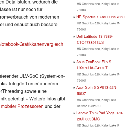
en Detailstufen, wodurch die
HD Graphics 620, Kaby Lake i7-
lasse ist nur noch für
7500U
Stromverbrauch von modernen
HP Spectre 13-ac000ns x360
HD Graphics 620, Kaby Lake i7-
nger und erlaubt auch bessere
7500U
Dell Latitude 13 7389-
CTO4738913US
Notebook-Grafikkartenvergleich
HD Graphics 620, Kaby Lake i7-
7600U
Asus ZenBook Flip S
UX370UA-C4170T
HD Graphics 620, Kaby Lake i7-
asierender ULV-SoC (System-on-
7500U
ks. Integriert unter anderem
Acer Spin 5 SP513-52N-
erThreading sowie eine
50Q7
ik gefertigt.» Weitere Infos gibt
HD Graphics 620, Kaby Lake
 mobiler Prozessoren
und der
Refresh i5-8250U
Lenovo ThinkPad Yoga 370-
20JH003BMC
HD Graphics 620, Kaby Lake i7-