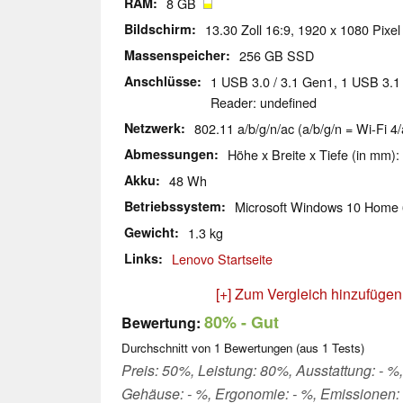
RAM
8 GB
Bildschirm
13.30 Zoll 16:9, 1920 x 1080 Pixel
Massenspeicher
256 GB SSD
Anschlüsse
1 USB 3.0 / 3.1 Gen1, 1 USB 3.1
Reader: undefined
Netzwerk
802.11 a/b/g/n/ac (a/b/g/n = Wi-Fi 4/
Abmessungen
Höhe x Breite x Tiefe (in mm):
Akku
48 Wh
Betriebssystem
Microsoft Windows 10 Home 
Gewicht
1.3 kg
Links
Lenovo Startseite
[+] Zum Vergleich hinzufügen
80%
- Gut
Bewertung:
Durchschnitt von
1
Bewertungen (aus
1
Tests)
Preis: 50%, Leistung: 80%, Ausstattung: - %, 
Gehäuse: - %, Ergonomie: - %, Emissionen: