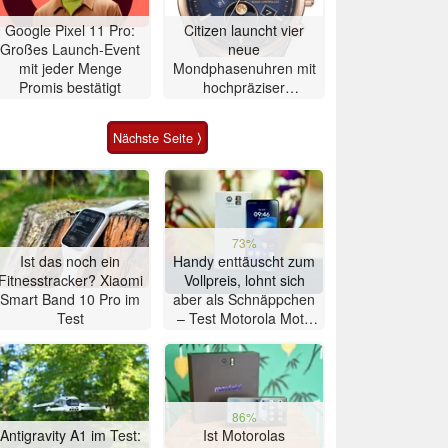
Google Pixel 11 Pro:
Citizen launcht vier
Großes Launch-Event
neue
mit jeder Menge
Mondphasenuhren mit
Promis bestätigt
hochpräziser
Atomzeitmessung
Nächste Seite ⟩
73%
Ist das noch ein
Handy enttäuscht zum
Fitnesstracker? Xiaomi
Vollpreis, lohnt sich
Smart Band 10 Pro im
aber als Schnäppchen
Test
– Test Motorola Moto
G47 Smartphone
86%
Antigravity A1 im Test:
Ist Motorolas