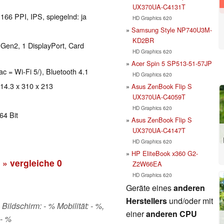
UX370UA-C4131T
 166 PPI, IPS, spiegelnd: ja
HD Graphics 620
Samsung Style NP740U3M-
KD2BR
 Gen2, 1 DisplayPort, Card
HD Graphics 620
Acer Spin 5 SP513-51-57JP
ac = Wi-Fi 5/), Bluetooth 4.1
HD Graphics 620
 14.3 x 310 x 213
Asus ZenBook Flip S
UX370UA-C4059T
HD Graphics 620
64 Bit
Asus ZenBook Flip S
UX370UA-C4147T
HD Graphics 620
HP EliteBook x360 G2-
» vergleiche
0
Z2W66EA
HD Graphics 620
Geräte eines
anderen
Herstellers
und/oder mit
Bildschirm: - % Mobilität: - %,
einer
anderen CPU
 - %