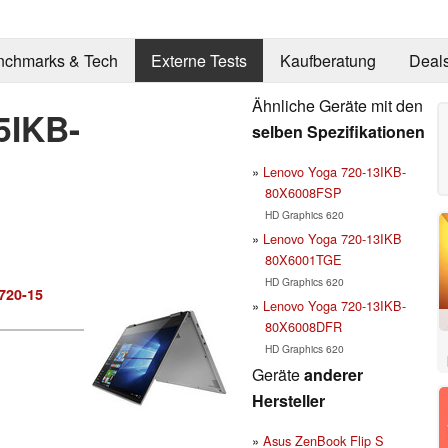
nchmarks & Tech
Externe Tests
Kaufberatung
Deal
Ähnliche Geräte mit den
5IKB-
selben Spezifikationen
Lenovo Yoga 720-13IKB-
80X6008FSP
HD Graphics 620
Lenovo Yoga 720-13IKB
80X6001TGE
HD Graphics 620
720-15
Lenovo Yoga 720-13IKB-
80X6008DFR
HD Graphics 620
Geräte
anderer
Hersteller
Asus ZenBook Flip S