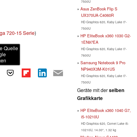
7500U
Asus ZenBook Flip S
UX370UA-C4060R
HD Graphics 620, Kaby Lake i7-
7500U
ga 720-15 Serie
)
HP EliteBook x360 1030 G2-
1EN97EA
e Quelle
HD Graphics 620, Kaby Lake i7-
gle
7600U
gen
Samsung Notebook 9 Pro
NP940X3M-K01US
HD Graphics 620, Kaby Lake i7-
7500U
Geräte mit der
selben
Grafikkarte
HP EliteBook x360 1040 G7,
i5-10210U
HD Graphics 620, Comet Lake i5-
10210U, 14.00", 1.32 kg