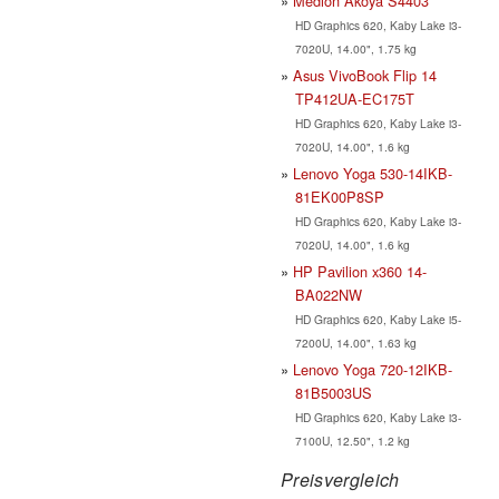
Medion Akoya S4403
HD Graphics 620, Kaby Lake i3-
7020U, 14.00", 1.75 kg
Asus VivoBook Flip 14
TP412UA-EC175T
HD Graphics 620, Kaby Lake i3-
7020U, 14.00", 1.6 kg
Lenovo Yoga 530-14IKB-
81EK00P8SP
HD Graphics 620, Kaby Lake i3-
7020U, 14.00", 1.6 kg
HP Pavilion x360 14-
BA022NW
HD Graphics 620, Kaby Lake i5-
7200U, 14.00", 1.63 kg
Lenovo Yoga 720-12IKB-
81B5003US
HD Graphics 620, Kaby Lake i3-
7100U, 12.50", 1.2 kg
Preisvergleich