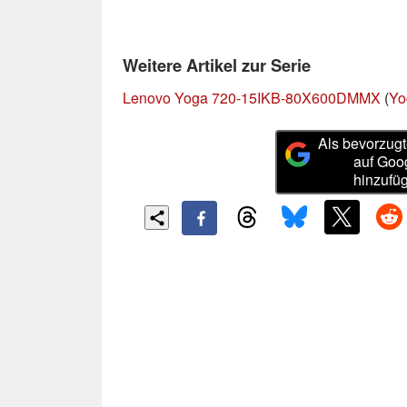
Weitere Artikel zur Serie
Lenovo Yoga 720-15IKB-80X600DMMX
(
Yo
Als bevorzugt
auf Goo
hinzufü