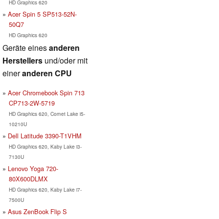
HD Graphics 620
Acer Spin 5 SP513-52N-
50Q7
HD Graphics 620
Geräte eines
anderen
Herstellers
und/oder mit
einer
anderen CPU
Acer Chromebook Spin 713
CP713-2W-5719
HD Graphics 620, Comet Lake i5-
10210U
Dell Latitude 3390-T1VHM
HD Graphics 620, Kaby Lake i3-
7130U
Lenovo Yoga 720-
80X600DLMX
HD Graphics 620, Kaby Lake i7-
7500U
Asus ZenBook Flip S