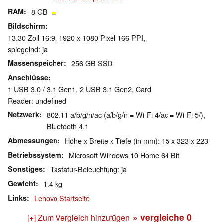
RAM
8 GB
Bildschirm
13.30 Zoll 16:9, 1920 x 1080 Pixel 166 PPI,
spiegelnd: ja
Massenspeicher
256 GB SSD
Anschlüsse
1 USB 3.0 / 3.1 Gen1, 2 USB 3.1 Gen2, Card
Reader: undefined
Netzwerk
802.11 a/b/g/n/ac (a/b/g/n = Wi-Fi 4/ac = Wi-Fi 5/),
Bluetooth 4.1
Abmessungen
Höhe x Breite x Tiefe (in mm): 15 x 323 x 223
Betriebssystem
Microsoft Windows 10 Home 64 Bit
Sonstiges
Tastatur-Beleuchtung: ja
Gewicht
1.4 kg
Links
Lenovo Startseite
» vergleiche
0
[+] Zum Vergleich hinzufügen