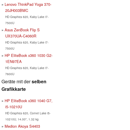
Lenovo ThinkPad Yoga 370-
20JH003BMC
HD Graphics 620, Kaby Lake i7-
7500U
Asus ZenBook Flip S
UX370UA-C4060R
HD Graphics 620, Kaby Lake i7-
7500U
HP EliteBook x360 1030 G2-
1EN97EA
HD Graphics 620, Kaby Lake i7-
7600U
Geräte mit der
selben
Grafikkarte
HP EliteBook x360 1040 G7,
i5-10210U
HD Graphics 620, Comet Lake i5-
10210U, 14.00", 1.32 kg
Medion Akoya S4403