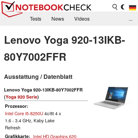
Tests
News
Videos
...
Benchmarks & Tech
Externe Tests
Lenovo Yoga 920-13IKB-
Kaufberatung
Deals
Suche
Jobs
80Y7002FFR
Forum
Ausstattung / Datenblatt
Lenovo Yoga 920-13IKB-80Y7002FFR
(
Yoga 920 Serie
)
Prozessor
Intel Core i5-8250U
4c/8t 4 x
1.6 - 3.4 GHz, Kaby Lake
Refresh
Grafikkarte
Intel HD Graphics 620