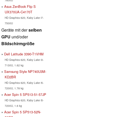
7600U
Asus ZenBook Flip S
UX370UA-C4170T
HD Graphics 620, Kaby Lake i7-
7500U
Geräte mit der
selben
GPU
und/oder
Bildschirmgröße
Dell Latitude 3390-T1VHM
HD Graphics 620, Kaby Lake i3-
7130U, 1.62 kg
Samsung Style NP740U3M-
KD2BR
HD Graphics 620, Kaby Lake i5-
7200U, 1.78 kg
Acer Spin 5 SP513-51-57JP
HD Graphics 620, Kaby Lake i5-
7200U, 1.6 kg
Acer Spin 5 SP513-52N-