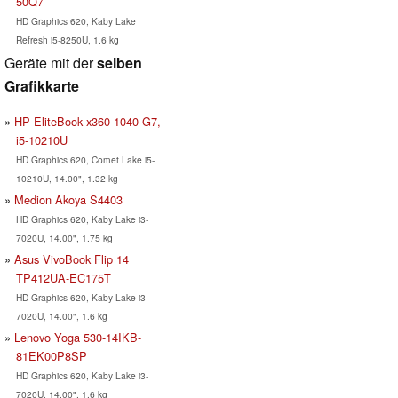
50Q7
HD Graphics 620, Kaby Lake
Refresh i5-8250U, 1.6 kg
Geräte mit der
selben
Grafikkarte
HP EliteBook x360 1040 G7,
i5-10210U
HD Graphics 620, Comet Lake i5-
10210U, 14.00", 1.32 kg
Medion Akoya S4403
HD Graphics 620, Kaby Lake i3-
7020U, 14.00", 1.75 kg
Asus VivoBook Flip 14
TP412UA-EC175T
HD Graphics 620, Kaby Lake i3-
7020U, 14.00", 1.6 kg
Lenovo Yoga 530-14IKB-
81EK00P8SP
HD Graphics 620, Kaby Lake i3-
7020U, 14.00", 1.6 kg