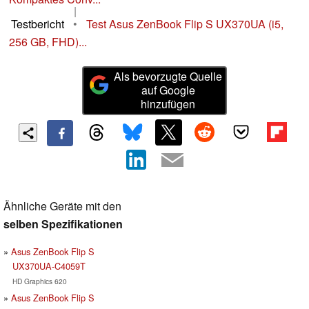
|
Testbericht
•
Test Asus ZenBook Flip S UX370UA (i5,
256 GB, FHD)...
Als bevorzugte Quelle
auf Google
hinzufügen
Ähnliche Geräte mit den
selben Spezifikationen
Asus ZenBook Flip S
UX370UA-C4059T
HD Graphics 620
Asus ZenBook Flip S