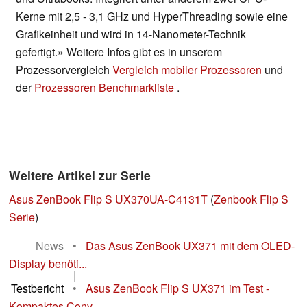
Kerne mit 2,5 - 3,1 GHz und HyperThreading sowie eine
Grafikeinheit und wird in 14-Nanometer-Technik
gefertigt.» Weitere Infos gibt es in unserem
Prozessorvergleich
Vergleich mobiler Prozessoren
und
der
Prozessoren Benchmarkliste
.
Weitere Artikel zur Serie
Asus ZenBook Flip S UX370UA-C4131T
(
Zenbook Flip S
Serie
)
News
•
Das Asus ZenBook UX371 mit dem OLED-
Display benöti...
|
Testbericht
•
Asus ZenBook Flip S UX371 im Test -
Kompaktes Conv...