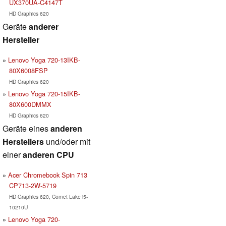
UX370UA-C4147T
HD Graphics 620
Geräte
anderer
Hersteller
Lenovo Yoga 720-13IKB-
80X6008FSP
HD Graphics 620
Lenovo Yoga 720-15IKB-
80X600DMMX
HD Graphics 620
Geräte eines
anderen
Herstellers
und/oder mit
einer
anderen CPU
Acer Chromebook Spin 713
CP713-2W-5719
HD Graphics 620, Comet Lake i5-
10210U
Lenovo Yoga 720-