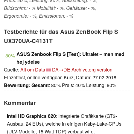
Preis: 40%, Leistung: 80%, Ausstattung: - %,
Bildschirm: - % Mobilität: - %, Gehäuse: - %,
Ergonomie: - %, Emissionen: - %
Testberichte für das Asus ZenBook Flip S
UX370UA-C4131T
ASUS Zenbook Flip S [Test]: Ultralet – men med
80%
høj ydelse
Quelle:
Alt om Data
DA→DE
Archive.org version
Einzeltest, online verfügbar, Kurz, Datum: 27.02.2018
Bewertung:
Gesamt
: 80% Preis: 40% Leistung: 80%
Kommentar
Intel HD Graphics 620
: Integrierte Grafikkarte (GT2-
Ausbau, 24 EUs), welche in einigen Kaby-Lake-CPUs
(ULV-Modelle, 15 Watt TDP) verbaut wird.