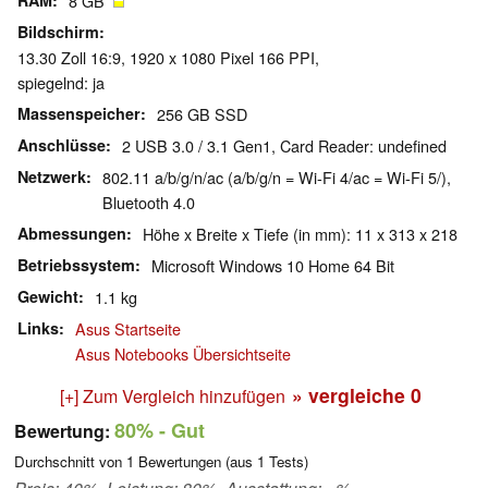
RAM
8 GB
Bildschirm
13.30 Zoll 16:9, 1920 x 1080 Pixel 166 PPI,
spiegelnd: ja
Massenspeicher
256 GB SSD
Anschlüsse
2 USB 3.0 / 3.1 Gen1, Card Reader: undefined
Netzwerk
802.11 a/b/g/n/ac (a/b/g/n = Wi-Fi 4/ac = Wi-Fi 5/),
Bluetooth 4.0
Abmessungen
Höhe x Breite x Tiefe (in mm): 11 x 313 x 218
Betriebssystem
Microsoft Windows 10 Home 64 Bit
Gewicht
1.1 kg
Links
Asus Startseite
Asus Notebooks Übersichtseite
» vergleiche
0
[+] Zum Vergleich hinzufügen
80%
- Gut
Bewertung:
Durchschnitt von
1
Bewertungen (aus
1
Tests)