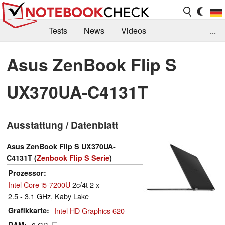
Tests
News
Videos
...
Benchmarks & Tech
Externe Tests
Asus ZenBook Flip S
Kaufberatung
Deals
Suche
Jobs
UX370UA-C4131T
Forum
Ausstattung / Datenblatt
Asus ZenBook Flip S UX370UA-
C4131T (
Zenbook Flip S Serie
)
Prozessor
Intel Core i5-7200U
2c/4t 2 x
2.5 - 3.1 GHz, Kaby Lake
Grafikkarte
Intel HD Graphics 620