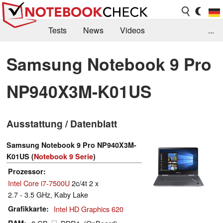
Tests
News
Videos
...
Benchmarks & Tech
Externe Tests
Samsung Notebook 9 Pro
Kaufberatung
Deals
Suche
Jobs
NP940X3M-K01US
Forum
Ausstattung / Datenblatt
Samsung Notebook 9 Pro NP940X3M-
K01US (
Notebook 9 Serie
)
Prozessor
Intel Core i7-7500U
2c/4t 2 x
2.7 - 3.5 GHz, Kaby Lake
Grafikkarte
Intel HD Graphics 620