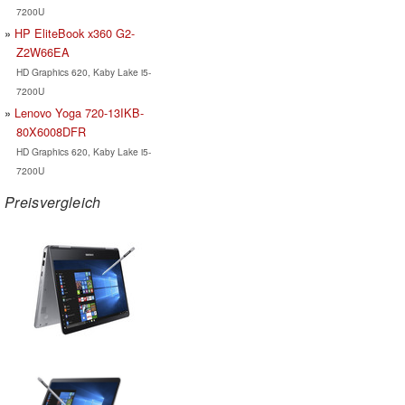
7200U
HP EliteBook x360 G2-
Z2W66EA
HD Graphics 620, Kaby Lake i5-
7200U
Lenovo Yoga 720-13IKB-
80X6008DFR
HD Graphics 620, Kaby Lake i5-
7200U
Preisvergleich