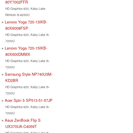
80Y7002FFR
HD Graphics 620, Kaby Lake
Refresh i5-8250U
Lenovo Yoga 720-13IKB-
80X6008FSP
HD Graphics 620, Kaby Lake i5-
7200U
Lenovo Yoga 720-15IKB-
80X600DMMX
HD Graphics 620, Kaby Lake i5-
7200U
Samsung Style NP740U3M-
KD2BR
HD Graphics 620, Kaby Lake i5-
7200U
Acer Spin 5 SP513-51-57JP
HD Graphics 620, Kaby Lake i5-
7200U
Asus ZenBook Flip S
UX370UA-C4059T
HD Graphics 620, Kaby Lake i5-