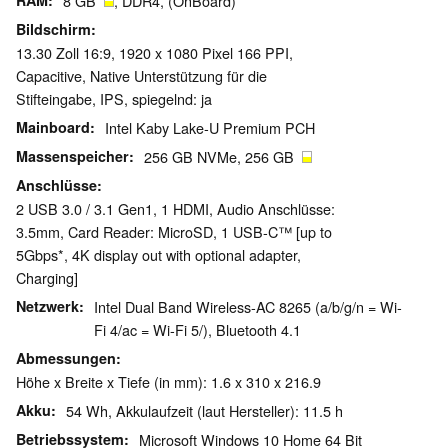
RAM
8 GB
, DDR4, (OnBoard)
Bildschirm
13.30 Zoll 16:9, 1920 x 1080 Pixel 166 PPI,
Capacitive, Native Unterstützung für die
Stifteingabe, IPS, spiegelnd: ja
Mainboard
Intel Kaby Lake-U Premium PCH
Massenspeicher
256 GB NVMe, 256 GB
Anschlüsse
2 USB 3.0 / 3.1 Gen1, 1 HDMI, Audio Anschlüsse:
3.5mm, Card Reader: MicroSD, 1 USB-C™ [up to
5Gbps*, 4K display out with optional adapter,
Charging]
Netzwerk
Intel Dual Band Wireless-AC 8265 (a/b/g/n = Wi-
Fi 4/ac = Wi-Fi 5/), Bluetooth 4.1
Abmessungen
Höhe x Breite x Tiefe (in mm): 1.6 x 310 x 216.9
Akku
54 Wh, Akkulaufzeit (laut Hersteller): 11.5 h
Betriebssystem
Microsoft Windows 10 Home 64 Bit