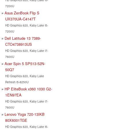
7200U
Asus ZenBook Flip S
UX370UA-C4147T
HD Graphics 620, Kaby Lake i5-
7200U
Dell Latitude 13 7389-
CTO4738913US
HD Graphics 620, Kaby Lake i7-
7600U
Acer Spin 5 SP513-52N-
50Q7
HD Graphics 620, Kaby Lake
Refresh i5-8250U
HP EliteBook x360 1030 G2-
1EN97EA
HD Graphics 620, Kaby Lake i7-
7600U
Lenovo Yoga 720-13IKB
80X6001TGE
HD Graphics 620, Kaby Lake i5-