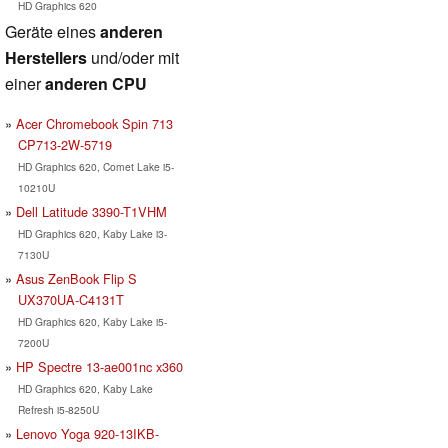
HD Graphics 620
Geräte eines
anderen
Herstellers
und/oder mit
einer
anderen CPU
Acer Chromebook Spin 713
CP713-2W-5719
HD Graphics 620, Comet Lake i5-
10210U
Dell Latitude 3390-T1VHM
HD Graphics 620, Kaby Lake i3-
7130U
Asus ZenBook Flip S
UX370UA-C4131T
HD Graphics 620, Kaby Lake i5-
7200U
HP Spectre 13-ae001nc x360
HD Graphics 620, Kaby Lake
Refresh i5-8250U
Lenovo Yoga 920-13IKB-