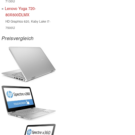
7130U
Lenovo Yoga 720-
80X600DLMX
HD Graphics 620, Kaby Lake i7-
7500U
Preisvergleich