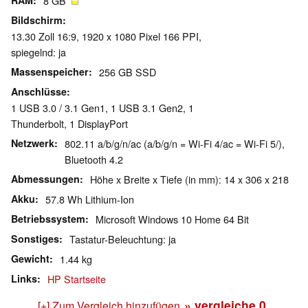
RAM
8 GB
Bildschirm
13.30 Zoll 16:9, 1920 x 1080 Pixel 166 PPI,
spiegelnd: ja
Massenspeicher
256 GB SSD
Anschlüsse
1 USB 3.0 / 3.1 Gen1, 1 USB 3.1 Gen2, 1
Thunderbolt, 1 DisplayPort
Netzwerk
802.11 a/b/g/n/ac (a/b/g/n = Wi-Fi 4/ac = Wi-Fi 5/),
Bluetooth 4.2
Abmessungen
Höhe x Breite x Tiefe (in mm): 14 x 306 x 218
Akku
57.8 Wh Lithium-Ion
Betriebssystem
Microsoft Windows 10 Home 64 Bit
Sonstiges
Tastatur-Beleuchtung: ja
Gewicht
1.44 kg
Links
HP Startseite
» vergleiche
0
[+] Zum Vergleich hinzufügen