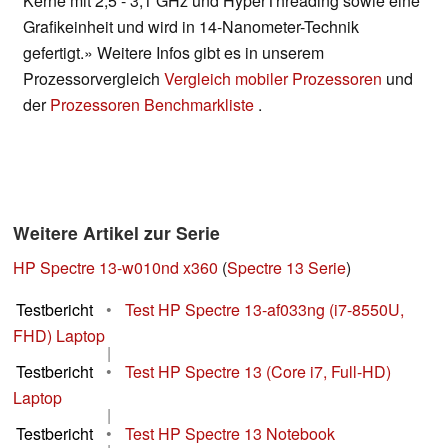
Kerne mit 2,5 - 3,1 GHz und HyperThreading sowie eine
Grafikeinheit und wird in 14-Nanometer-Technik
gefertigt.» Weitere Infos gibt es in unserem
Prozessorvergleich
Vergleich mobiler Prozessoren
und
der
Prozessoren Benchmarkliste
.
Weitere Artikel zur Serie
HP Spectre 13-w010nd x360
(
Spectre 13 Serie
)
Testbericht
•
Test HP Spectre 13-af033ng (i7-8550U,
FHD) Laptop
|
Testbericht
•
Test HP Spectre 13 (Core i7, Full-HD)
Laptop
|
Testbericht
•
Test HP Spectre 13 Notebook