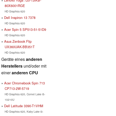
Lenovo Yoga 720-13IKB-
80X6001RGE
HD Graphics 620
Dell Inspiron 13 7378
HD Graphics 620
Acer Spin 5 SP513-51-51D9
HD Graphics 620
Asus Zenbook Flip
UX360UAK-BB351T
HD Graphics 620
Geräte eines
anderen
Herstellers
und/oder mit
einer
anderen CPU
Acer Chromebook Spin 713
CP713-2W-5719
HD Graphics 620, Comet Lake i5-
10210U
Dell Latitude 3390-T1VHM
HD Graphics 620, Kaby Lake i3-