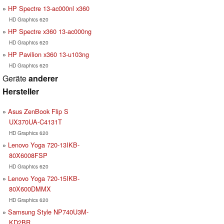
HP Spectre 13-ac000nl x360
HD Graphics 620
HP Spectre x360 13-ac000ng
HD Graphics 620
HP Pavilion x360 13-u103ng
HD Graphics 620
Geräte
anderer
Hersteller
Asus ZenBook Flip S
UX370UA-C4131T
HD Graphics 620
Lenovo Yoga 720-13IKB-
80X6008FSP
HD Graphics 620
Lenovo Yoga 720-15IKB-
80X600DMMX
HD Graphics 620
Samsung Style NP740U3M-
KD2BR