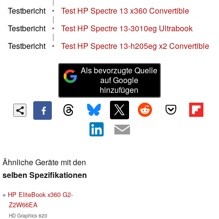
|
Testbericht
•
Test HP Spectre 13 x360 Convertible
|
Testbericht
•
Test HP Spectre 13-3010eg Ultrabook
|
Testbericht
•
Test HP Spectre 13-h205eg x2 Convertible
Als bevorzugte Quelle
auf Google
hinzufügen
Ähnliche Geräte mit den
selben Spezifikationen
HP EliteBook x360 G2-
Z2W66EA
HD Graphics 620