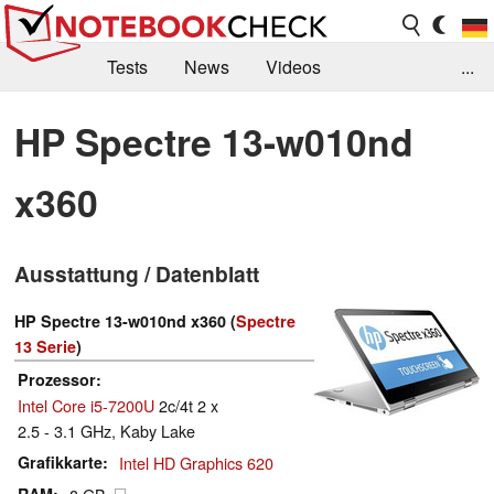
Tests
News
Videos
...
Benchmarks & Tech
Externe Tests
HP Spectre 13-w010nd
Kaufberatung
Deals
Suche
Jobs
x360
Forum
Ausstattung / Datenblatt
HP Spectre 13-w010nd x360 (
Spectre
13 Serie
)
Prozessor
Intel Core i5-7200U
2c/4t 2 x
2.5 - 3.1 GHz, Kaby Lake
Grafikkarte
Intel HD Graphics 620