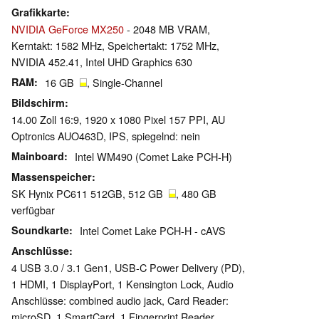
Grafikkarte
NVIDIA GeForce MX250
- 2048 MB VRAM,
Kerntakt: 1582 MHz, Speichertakt: 1752 MHz,
NVIDIA 452.41, Intel UHD Graphics 630
RAM
16 GB
, Single-Channel
Bildschirm
14.00 Zoll 16:9, 1920 x 1080 Pixel 157 PPI, AU
Optronics AUO463D, IPS, spiegelnd: nein
Mainboard
Intel WM490 (Comet Lake PCH-H)
Massenspeicher
SK Hynix PC611 512GB, 512 GB
, 480 GB
verfügbar
Soundkarte
Intel Comet Lake PCH-H - cAVS
Anschlüsse
4 USB 3.0 / 3.1 Gen1, USB-C Power Delivery (PD),
1 HDMI, 1 DisplayPort, 1 Kensington Lock, Audio
Anschlüsse: combined audio jack, Card Reader:
microSD, 1 SmartCard, 1 Fingerprint Reader