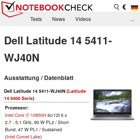
Tests
News
Videos
...
Benchmarks & Tech
Externe Tests
Dell Latitude 14 5411-
Kaufberatung
Deals
Suche
Jobs
WJ40N
Forum
Ausstattung / Datenblatt
Dell Latitude 14 5411-WJ40N (
Latitude
14 5400 Serie
)
Prozessor
Intel Core i7-10850H
6c/12t 6 x
2.7 - 5.1 GHz, 90 W PL2 / Short
Burst, 47 W PL1 / Sustained
(
Intel Comet Lake
)