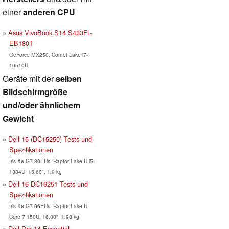
einer
anderen CPU
Asus VivoBook S14 S433FL-
EB180T
GeForce MX250, Comet Lake i7-
10510U
Geräte mit der
selben
Bildschirmgröße
und/oder ähnlichem
Gewicht
Dell 15 (DC15250) Tests und
Spezifikationen
Iris Xe G7 80EUs, Raptor Lake-U i5-
1334U, 15.60", 1.9 kg
Dell 16 DC16251 Tests und
Spezifikationen
Iris Xe G7 96EUs, Raptor Lake-U
Core 7 150U, 16.00", 1.98 kg
Dell Pro 14 Essential