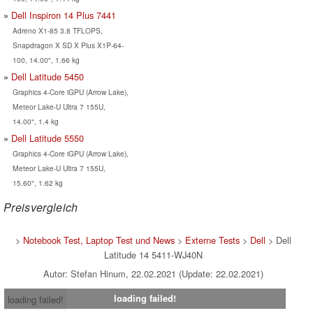
Dell Inspiron 14 Plus 7441
Adreno X1-85 3.8 TFLOPS,
Snapdragon X SD X Plus X1P-64-
100, 14.00", 1.66 kg
Dell Latitude 5450
Graphics 4-Core iGPU (Arrow Lake),
Meteor Lake-U Ultra 7 155U,
14.00", 1.4 kg
Dell Latitude 5550
Graphics 4-Core iGPU (Arrow Lake),
Meteor Lake-U Ultra 7 155U,
15.60", 1.62 kg
Preisvergleich
>
Notebook Test, Laptop Test und News
>
Externe Tests
>
Dell
> Dell
Latitude 14 5411-WJ40N
Autor: Stefan Hinum, 22.02.2021 (Update: 22.02.2021)
loading failed!
loading failed!