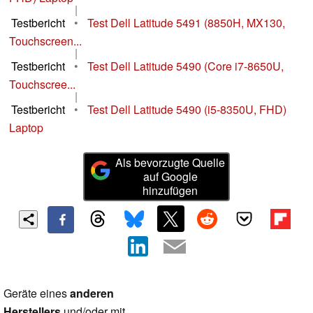
|
Testbericht
•
Test Dell Latitude 5491 (8850H, MX130,
Touchscreen...
|
Testbericht
•
Test Dell Latitude 5490 (Core i7-8650U,
Touchscree...
|
Testbericht
•
Test Dell Latitude 5490 (i5-8350U, FHD)
Laptop
Als bevorzugte Quelle
auf Google
hinzufügen
Geräte eines
anderen
Herstellers
und/oder mit