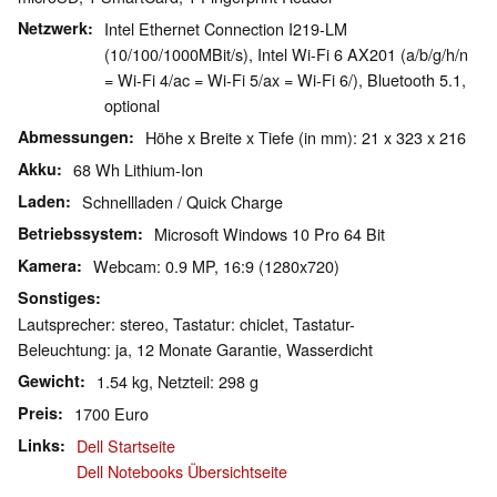
Netzwerk
Intel Ethernet Connection I219-LM
(10/100/1000MBit/s), Intel Wi-Fi 6 AX201 (a/b/g/h/n
= Wi-Fi 4/ac = Wi-Fi 5/ax = Wi-Fi 6/), Bluetooth 5.1,
optional
Abmessungen
Höhe x Breite x Tiefe (in mm): 21 x 323 x 216
Akku
68 Wh Lithium-Ion
Laden
Schnellladen / Quick Charge
Betriebssystem
Microsoft Windows 10 Pro 64 Bit
Kamera
Webcam: 0.9 MP, 16:9 (1280x720)
Sonstiges
Lautsprecher: stereo, Tastatur: chiclet, Tastatur-
Beleuchtung: ja, 12 Monate Garantie, Wasserdicht
Gewicht
1.54 kg, Netzteil: 298 g
Preis
1700 Euro
Links
Dell Startseite
Dell Notebooks Übersichtseite