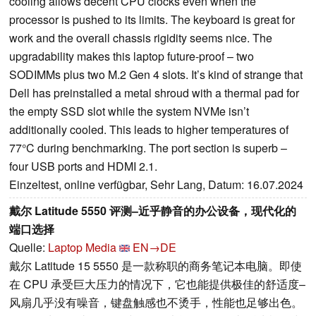
cooling allows decent CPU clocks even when the
processor is pushed to its limits. The keyboard is great for
work and the overall chassis rigidity seems nice. The
upgradability makes this laptop future-proof – two
SODIMMs plus two M.2 Gen 4 slots. It’s kind of strange that
Dell has preinstalled a metal shroud with a thermal pad for
the empty SSD slot while the system NVMe isn’t
additionally cooled. This leads to higher temperatures of
77°C during benchmarking. The port section is superb –
four USB ports and HDMI 2.1.
Einzeltest, online verfügbar, Sehr Lang, Datum: 16.07.2024
戴尔 Latitude 5550 评测–近乎静音的办公设备，现代化的
端口选择
Quelle:
Laptop Media
EN→DE
戴尔 Latitude 15 5550 是一款称职的商务笔记本电脑。即使
在 CPU 承受巨大压力的情况下，它也能提供极佳的舒适度–
风扇几乎没有噪音，键盘触感也不烫手，性能也足够出色。