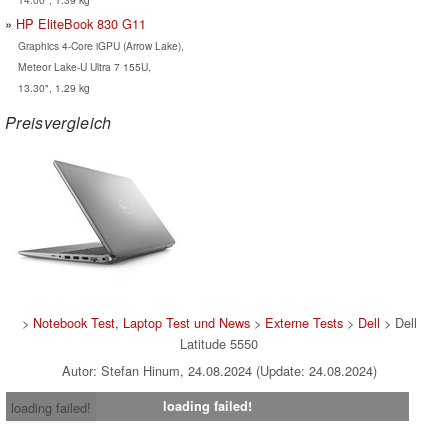
HP EliteBook 830 G11
Graphics 4-Core iGPU (Arrow Lake),
Meteor Lake-U Ultra 7 155U,
13.30", 1.29 kg
Preisvergleich
>
Notebook Test, Laptop Test und News
>
Externe Tests
>
Dell
> Dell
Latitude 5550
Autor: Stefan Hinum, 24.08.2024 (Update: 24.08.2024)
loading failed!
loading failed!