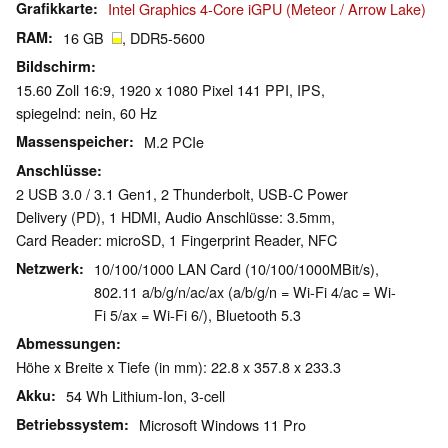
Grafikkarte
Intel Graphics 4-Core iGPU (Meteor / Arrow Lake)
RAM
16 GB
, DDR5-5600
Bildschirm
15.60 Zoll 16:9, 1920 x 1080 Pixel 141 PPI, IPS,
spiegelnd: nein, 60 Hz
Massenspeicher
M.2 PCIe
Anschlüsse
2 USB 3.0 / 3.1 Gen1, 2 Thunderbolt, USB-C Power
Delivery (PD), 1 HDMI, Audio Anschlüsse: 3.5mm,
Card Reader: microSD, 1 Fingerprint Reader, NFC
Netzwerk
10/100/1000 LAN Card (10/100/1000MBit/s),
802.11 a/b/g/n/ac/ax (a/b/g/n = Wi-Fi 4/ac = Wi-
Fi 5/ax = Wi-Fi 6/), Bluetooth 5.3
Abmessungen
Höhe x Breite x Tiefe (in mm): 22.8 x 357.8 x 233.3
Akku
54 Wh Lithium-Ion, 3-cell
Betriebssystem
Microsoft Windows 11 Pro