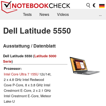
Tests
News
Videos
...
Benchmarks & Tech
Externe Tests
Dell Latitude 5550
Kaufberatung
Deals
Suche
Jobs
Ausstattung / Datenblatt
Forum
Dell Latitude 5550 (
Latitude 5000
Serie
)
Prozessor
Intel Core Ultra 7 155U
12c/14t,
2 x 4.8 GHz Intel Redwood
Cove P-Core, 8 x 3.8 GHz Intel
Crestmont E-Core, 2 x 2.1 GHz
Intel Crestmont E-Core, Meteor
Lake-U