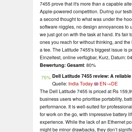
7455 prove that it's more than a capable alte
Apple-powered competition. During our testing
a second thought to what was under the ho
software niggles, no design annoyances to u
we just got on with the task at hand. It's fair 
ones you reach for without thinking, and the L
a tee. The Latitude 7455's biggest issue is pr
Einzeltest, online verfügbar, Kurz, Datum: 0
Bewertung:
Gesamt
: 80%
Dell Latitude 7455 review: A reliable 
75%
Quelle:
India Today
EN→DE
The Dell Latitude 7455 is priced at Rs 159,9
business users who prioritise portability, batte
performance. It is well-suited for professio
for work on the go, with impressive battery l
experience. While the lack of an Ethernet po
might be minor drawbacks, they don’t signific