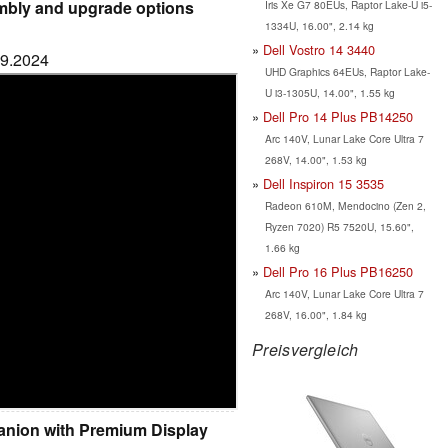
embly and upgrade options
Iris Xe G7 80EUs, Raptor Lake-U i5-
1334U, 16.00", 2.14 kg
Dell Vostro 14 3440
09.2024
UHD Graphics 64EUs, Raptor Lake-
U i3-1305U, 14.00", 1.55 kg
Dell Pro 14 Plus PB14250
Arc 140V, Lunar Lake Core Ultra 7
268V, 14.00", 1.53 kg
Dell Inspiron 15 3535
Radeon 610M, Mendocino (Zen 2,
Ryzen 7020) R5 7520U, 15.60",
1.66 kg
Dell Pro 16 Plus PB16250
Arc 140V, Lunar Lake Core Ultra 7
268V, 16.00", 1.84 kg
Preisvergleich
panion with Premium Display