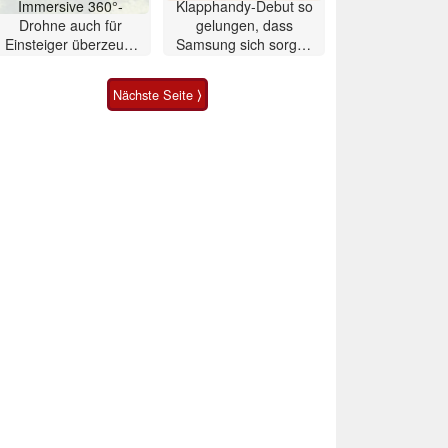
Immersive 360°-
Klapphandy-Debut so
Drohne auch für
gelungen, dass
Einsteiger überzeugt
Samsung sich sorgen
mit Einschränkungen
muss? – Razr Fold
Smartphone im Test
Nächste Seite ⟩