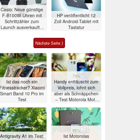
Casio: Neue günstige
F-B100W-Uhren mit
HP veröffentlicht 12
Schrittzähler zum
Zoll Android-Tablet mit
Launch ausverkauft –
Tastatur
Drittanbieter listen sie
preiswerter
Nächste Seite ⟩
73%
Ist das noch ein
Handy enttäuscht zum
Fitnesstracker? Xiaomi
Vollpreis, lohnt sich
Smart Band 10 Pro im
aber als Schnäppchen
Test
– Test Motorola Moto
G47 Smartphone
86%
Antigravity A1 im Test:
Ist Motorolas