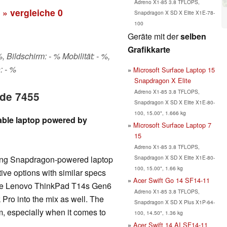
Adreno X1-85 3.8 TFLOPS,
» vergleiche
0
Snapdragon X SD X Elite X1E-78-
100
Geräte mit der
selben
Grafikkarte
 Bildschirm: - % Mobilität: - %,
: - %
Microsoft Surface Laptop 15
Snapdragon X Elite
Adreno X1-85 3.8 TFLOPS,
ude 7455
Snapdragon X SD X Elite X1E-80-
100, 15.00", 1.666 kg
table laptop powered by
Microsoft Surface Laptop 7
15
Adreno X1-85 3.8 TFLOPS,
Snapdragon X SD X Elite X1E-80-
ming Snapdragon-powered laptop
100, 15.00", 1.66 kg
tive options with similar specs
Acer Swift Go 14 SF14-11
the Lenovo ThinkPad T14s Gen6
Adreno X1-85 3.8 TFLOPS,
Pro into the mix as well. The
Snapdragon X SD X Plus X1P-64-
m, especially when it comes to
100, 14.50", 1.36 kg
Acer Swift 14 AI SF14-11