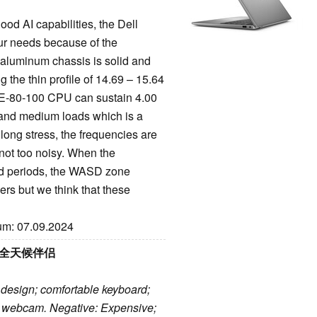
ood AI capabilities, the Dell
ur needs because of the
luminum chassis is solid and
g the thin profile of 14.69 – 15.64
-80-100 CPU can sustain 4.00
 and medium loads which is a
 long stress, the frequencies are
 not too noisy. When the
ged periods, the WASD zone
rs but we think that these
tum: 07.09.2024
屏的全天候伴侣
 design; comfortable keyboard;
ice webcam. Negative: Expensive;