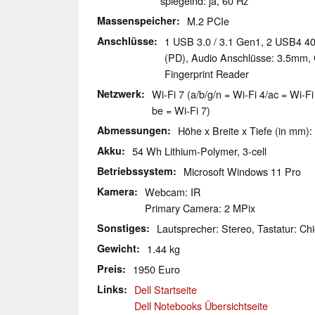
spiegelnd: ja, 60 Hz
Massenspeicher
M.2 PCIe
Anschlüsse
1 USB 3.0 / 3.1 Gen1, 2 USB4 4
(PD), Audio Anschlüsse: 3.5mm,
Fingerprint Reader
Netzwerk
Wi-Fi 7 (a/b/g/n = Wi-Fi 4/ac = Wi-F
be = Wi-Fi 7)
Abmessungen
Höhe x Breite x Tiefe (in mm):
Akku
54 Wh Lithium-Polymer, 3-cell
Betriebssystem
Microsoft Windows 11 Pro
Kamera
Webcam: IR
Primary Camera: 2 MPix
Sonstiges
Lautsprecher: Stereo, Tastatur: Chi
Gewicht
1.44 kg
Preis
1950 Euro
Links
Dell Startseite
Dell Notebooks Übersichtseite