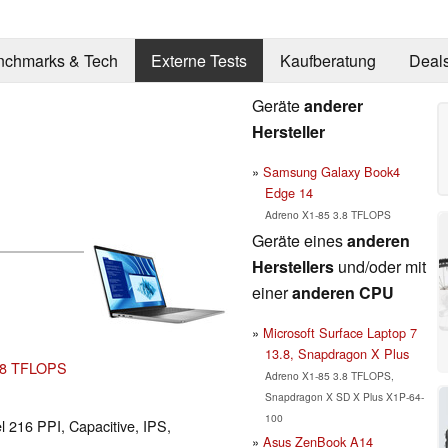
nchmarks & Tech
Externe Tests
Kaufberatung
Deal
Geräte
anderer
Hersteller
Samsung Galaxy Book4
Edge 14
Adreno X1-85 3.8 TFLOPS
Geräte eines
anderen
Herstellers
und/oder mit
einer
anderen CPU
Microsoft Surface Laptop 7
13.8, Snapdragon X Plus
.8 TFLOPS
Adreno X1-85 3.8 TFLOPS,
Snapdragon X SD X Plus X1P-64-
100
l 216 PPI, Capacitive, IPS,
Asus ZenBook A14