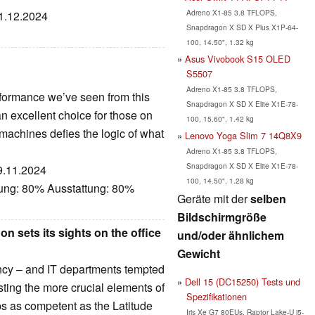
Adreno X1-85 3.8 TFLOPS,
21.12.2024
Snapdragon X SD X Plus X1P-64-
100, 14.50", 1.32 kg
Asus Vivobook S15 OLED
S5507
Adreno X1-85 3.8 TFLOPS,
rformance we’ve seen from this
Snapdragon X SD X Elite X1E-78-
an excellent choice for those on
100, 15.60", 1.42 kg
machines defies the logic of what
Lenovo Yoga Slim 7 14Q8X9
Adreno X1-85 3.8 TFLOPS,
Snapdragon X SD X Elite X1E-78-
29.11.2024
100, 14.50", 1.28 kg
tung: 80% Ausstattung: 80%
Geräte mit der
selben
Bildschirmgröße
n sets its sights on the office
und/oder ähnlichem
Gewicht
ncy – and IT departments tempted
Dell 15 (DC15250) Tests und
sting the more crucial elements of
Spezifikationen
ops as competent as the Latitude
Iris Xe G7 80EUs, Raptor Lake-U i5-