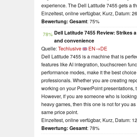
experience. The Dell Latitude 7455 gets a t
Einzeltest, online verfügbar, Kurz, Datum: 2
Bewertung:
Gesamt
: 75%
Dell Latitude 7455 Review: Strikes
78%
and convenience
Quelle:
Techlusive
EN→DE
Dell Latitude 7455 is a machine that is perfe
features like AI integration, touchscreen func
performance modes, make it the best choice
professionals. Whether you are creating repo
working on your PowerPoint presentations, the
However, if you are someone who is looking f
heavy games, then this one is not for you as 
same price point.
Einzeltest, online verfügbar, Kurz, Datum: 1
Bewertung:
Gesamt
: 78%