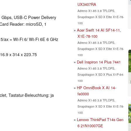
UX3407RA
Adreno X1-85 3.8 TFLOPS,
0 Gbps, USB-C Power Delivery
Snapdragon X SD X Elite X1E-78-
100
 Card Reader: microSD, 1
Acer Swift 14 AI SF14-11,
X1E-78-100
i 5/ax = Wi-Fi 6/ Wi-Fi 6E 6 GHz
Adreno X1-85 3.8 TFLOPS,
Snapdragon X SD X Elite X1E-78-
 16.9 x 314 x 223.75
100
Dell Inspiron 14 Plus 7441
Adreno X1-85 3.8 TFLOPS,
Snapdragon X SD X Plus X1P-64-
100
HP OmniBook X AI 14-
fe0000
clet, Tastatur-Beleuchtung: ja
Adreno X1-85 3.8 TFLOPS,
Snapdragon X SD X Elite X1E-78-
100
Lenovo ThinkPad T14s Gen
6 21N10007GE