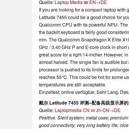
Quelle:
Laptop Media
EN→DE
If you are looking for a compact laptop with g
Latitude 7455 could be a good choice for yo
Qualcomm CPU with its powerful NPU. The a
the backlit keyboard is fairly good considerin
mm. The Qualcomm Snapdragon X Elite X1E
GHz / 3.40 GHz P and E-core clock in short
great score for a light 14-incher. However, in
almost halved. The single fan is audible but
processor is pushed to its limits for prolon
reaches 55°C. This could be hot for some use
temperatures are still acceptable.
Einzeltest, online verfügbar, Sehr Lang, Da
戴尔 Latitude 7455 评测–配备高级显示
Quelle:
Laptopmedia CN
zh-CN→DE
Positive: Slent system; metal case; premium
good connectivity; very long battery life; n