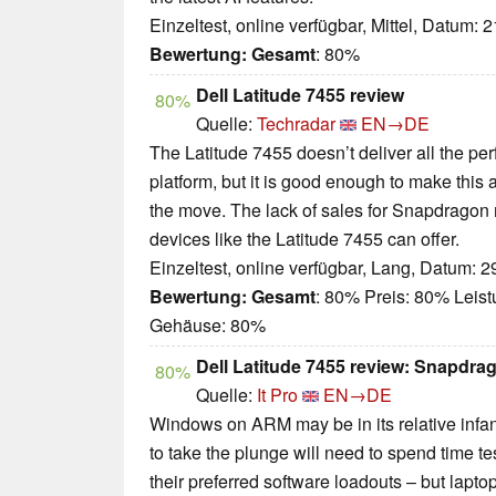
Einzeltest, online verfügbar, Mittel, Datum: 
Bewertung:
Gesamt
: 80%
Dell Latitude 7455 review
80%
Quelle:
Techradar
EN→DE
The Latitude 7455 doesn’t deliver all the pe
platform, but it is good enough to make this 
the move. The lack of sales for Snapdragon 
devices like the Latitude 7455 can offer.
Einzeltest, online verfügbar, Lang, Datum: 
Bewertung:
Gesamt
: 80% Preis: 80% Leis
Gehäuse: 80%
Dell Latitude 7455 review: Snapdrago
80%
Quelle:
It Pro
EN→DE
Windows on ARM may be in its relative infa
to take the plunge will need to spend time te
their preferred software loadouts – but lapt