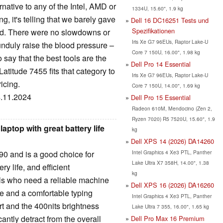
rnative to any of the Intel, AMD or
1334U, 15.60", 1.9 kg
, it's telling that we barely gave
Dell 16 DC16251 Tests und
Spezifikationen
od. There were no slowdowns or
Iris Xe G7 96EUs, Raptor Lake-U
nduly raise the blood pressure –
Core 7 150U, 16.00", 1.98 kg
to say that the best tools are the
Dell Pro 14 Essential
atitude 7455 fits that category to
Iris Xe G7 96EUs, Raptor Lake-U
icing.
Core 7 150U, 14.00", 1.69 kg
4.11.2024
Dell Pro 15 Essential
Radeon 610M, Mendocino (Zen 2,
Ryzen 7020) R5 7520U, 15.60", 1.9
laptop with great battery life
kg
Dell XPS 14 (2026) DA14260
Intel Graphics 4 Xe3 PTL, Panther
90 and is a good choice for
Lake Ultra X7 358H, 14.00", 1.38
ry life, and efficient
kg
nals who need a reliable machine
Dell XPS 16 (2026) DA16260
ife and a comfortable typing
Intel Graphics 4 Xe3 PTL, Panther
rt and the 400nits brightness
Lake Ultra 7 355, 16.00", 1.65 kg
antly detract from the overall
Dell Pro Max 16 Premium