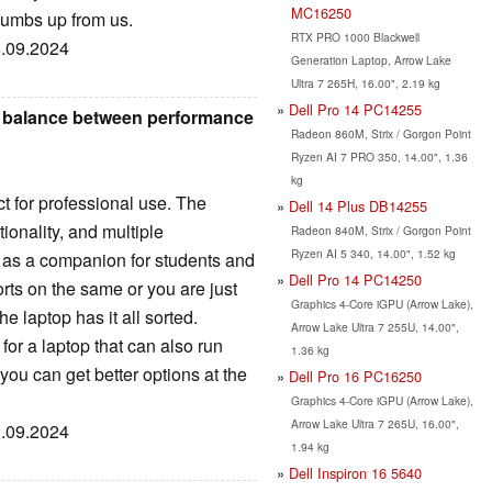
MC16250
humbs up from us.
RTX PRO 1000 Blackwell
6.09.2024
Generation Laptop, Arrow Lake
Ultra 7 265H, 16.00", 2.19 kg
Dell Pro 14 PC14255
 a balance between performance
Radeon 860M, Strix / Gorgon Point
Ryzen AI 7 PRO 350, 14.00", 1.36
kg
ct for professional use. The
Dell 14 Plus DB14255
tionality, and multiple
Radeon 840M, Strix / Gorgon Point
Ryzen AI 5 340, 14.00", 1.52 kg
 as a companion for students and
Dell Pro 14 PC14250
rts on the same or you are just
Graphics 4-Core iGPU (Arrow Lake),
 laptop has it all sorted.
Arrow Lake Ultra 7 255U, 14.00",
or a laptop that can also run
1.36 kg
you can get better options at the
Dell Pro 16 PC16250
Graphics 4-Core iGPU (Arrow Lake),
Arrow Lake Ultra 7 265U, 16.00",
2.09.2024
1.94 kg
Dell Inspiron 16 5640