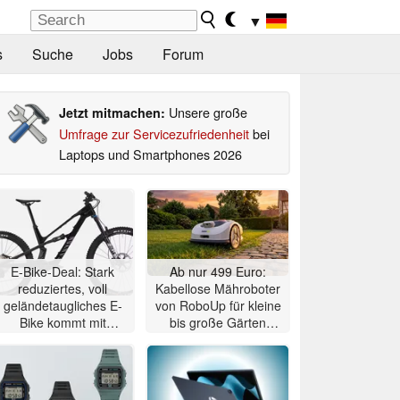
▼
s
Suche
Jobs
Forum
Unsere große
Jetzt mitmachen:
Umfrage zur Servicezufriedenheit
bei
Laptops und Smartphones 2026
E-Bike-Deal: Stark
Ab nur 499 Euro:
reduziertes, voll
Kabellose Mähroboter
geländetaugliches E-
von RoboUp für kleine
Bike kommt mit
bis große Gärten
Mittelmotor
massiv reduziert