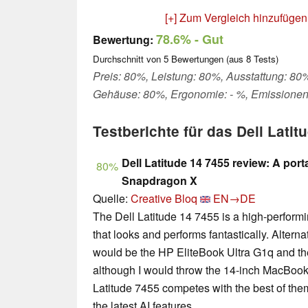
[+] Zum Vergleich hinzufügen
78.6%
- Gut
Bewertung:
Durchschnitt von
5
Bewertungen (aus
8
Tests)
Preis: 80%, Leistung: 80%, Ausstattung: 80%,
Gehäuse: 80%, Ergonomie: - %, Emissionen
Testberichte für das Dell Latit
Dell Latitude 14 7455 review: A por
80%
Snapdragon X
Quelle:
Creative Bloq
EN→DE
The Dell Latitude 14 7455 is a high-perfor
that looks and performs fantastically. Alterna
would be the HP EliteBook Ultra G1q and 
although I would throw the 14-inch MacBook 
Latitude 7455 competes with the best of the
the latest AI features.