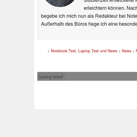
erleichtern können. Nac
begebe ich mich nun als Redakteur bei Not
Außerhalb des Büros hege ich eine besonder
>
Notebook Test, Laptop Test und News
>
News
>
loading failed!
Impress
* Beim Kauf über ein