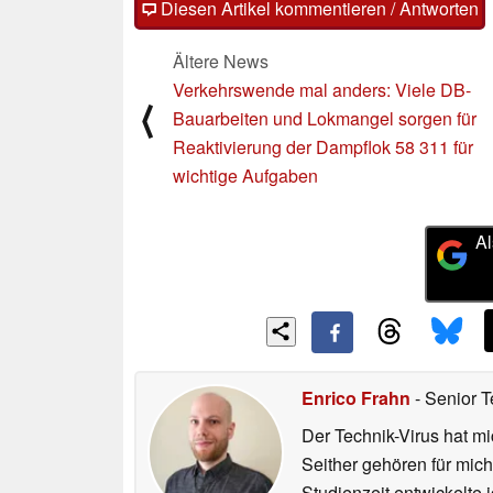
Diesen Artikel kommentieren / Antworten
Ältere News
Verkehrswende mal anders: Viele DB-
⟨
Bauarbeiten und Lokmangel sorgen für
Reaktivierung der Dampflok 58 311 für
wichtige Aufgaben
Al
Enrico Frahn
- Senior T
Der Technik-Virus hat mi
Seither gehören für mic
Studienzeit entwickelte 