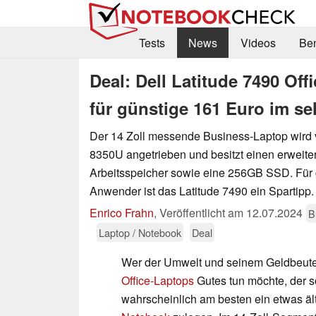
Tests
News
Videos
Be
Deal: Dell Latitude 7490 Of
für günstige 161 Euro im s
Der 14 Zoll messende Business-Laptop wird v
8350U angetrieben und besitzt einen erweit
Arbeitsspeicher sowie eine 256GB SSD. Für
Anwender ist das Latitude 7490 ein Spartipp.
Enrico Frahn
,
Veröffentlicht am
12.07.2024
B
Laptop / Notebook
Deal
Wer der Umwelt und seinem Geldbeute
Office-Laptops
Gutes tun möchte, der so
wahrscheinlich am besten ein etwas äl