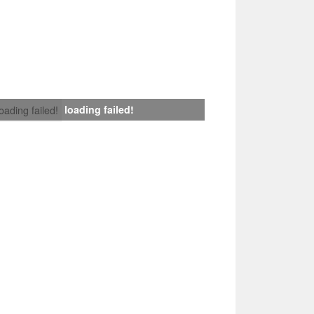
loading failed!
loading failed!