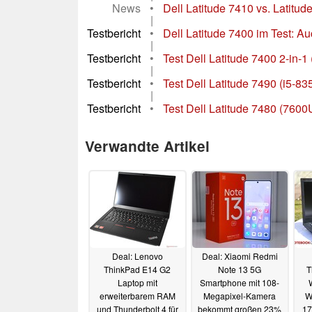
News
•
Dell Latitude 7410 vs. Latitud
|
Testbericht
•
Dell Latitude 7400 im Test: Au
|
Testbericht
•
Test Dell Latitude 7400 2-in-1
|
Testbericht
•
Test Dell Latitude 7490 (i5-
|
Testbericht
•
Test Dell Latitude 7480 (760
Verwandte Artikel
Deal: Lenovo
Deal: Xiaomi Redmi
ThinkPad E14 G2
Note 13 5G
T
Laptop mit
Smartphone mit 108-
erweiterbarem RAM
Megapixel-Kamera
W
und Thunderbolt 4 für
bekommt großen 23%
17