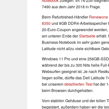
Notebook
zulegen. Im 14-Zoll-Segment
7490 aus dem Jahr 2018 in Frage.
Beim Refurbished-Händler
Renewone
8350
und 8GB DDR4-Arbeitsspeicher heu
20-Euro-Coupon angewendet werden, d
am unteren Ende der
Startseite
erhält.
Business-Notebook im sehr guten gene
Latitude nicht allzu viele sichtbare G
Windows 11 Pro und eine 256GB-SSD si
während der bis zu 300 Nits helle Full
Websurfen geeignet ist. Je nach Restka
liegen sollte, dürfte das Dell Latitude
bei unserem
detaillierten Test
hat der 1
beim Browsen durchgehalten.
Vom stabilen Gehäuse und der tollen Ta
begeistert, außerdem haben wir die lei