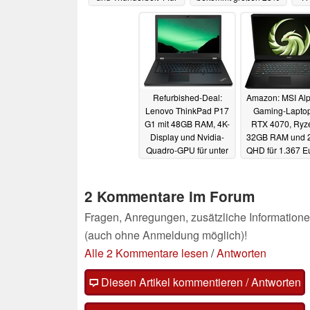
schlappe 249 Euro neu
Rabatt
15.07.2024
18.07.2024
Refurbished-Deal:
Amazon: MSI Al
Lenovo ThinkPad P17
Gaming-Laptop
G1 mit 48GB RAM, 4K-
RTX 4070, Ryze
Display und Nvidia-
32GB RAM und 
Quadro-GPU für unter
QHD für 1.367 E
1.000 Euro
Warehouse-D
12.07.2024
11.07.2024
2 Kommentare im Forum
Fragen, Anregungen, zusätzliche Informatione
(auch ohne Anmeldung möglich)!
Alle 2 Kommentare lesen
/
Antworten
Diesen Artikel kommentieren / Antworten