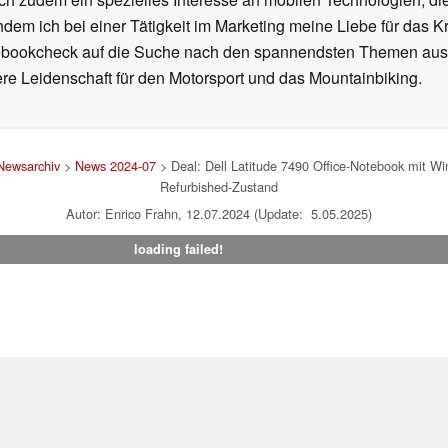
hdem ich bei einer Tätigkeit im Marketing meine Liebe für das 
ebookcheck auf die Suche nach den spannendsten Themen aus d
e Leidenschaft für den Motorsport und das Mountainbiking.
Newsarchiv
>
News 2024-07
> Deal: Dell Latitude 7490 Office-Notebook mit Wi
Refurbished-Zustand
Autor: Enrico Frahn, 12.07.2024 (Update: 5.05.2025)
loading failed!
um
|
Team
|
Datenschutz
|
Kontakt
|
Cookie Einstellungen
| 04.08
en Affiliate-Link kann Notebookcheck eine Vergütung erhalten. Vielen Dank für