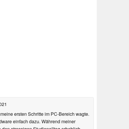
2021
n meine ersten Schritte im PC-Bereich wagte.
rdware einfach dazu. Während meiner
e den stressigen Studienalltag erheblich