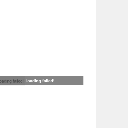
loading failed!
loading failed!