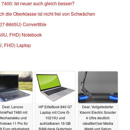
e 7400: Ist neuer auch gleich besser?
ch die Oberklasse ist nicht frei von Schwächen
 (i7-8665U) Convertible
8350U, FHD) Notebook
0U, FHD) Laptop
Deal: Lenovo
HP EliteBook 840 G7
Deal: Vollgefederter
hinkPad T480 mit
Laptop mit Core i5-
Xiaomi Electric Scooter
Wechselakku und
10210U und
4 Ultra deutlich
indows 11 Pro für
aufrüstbaren 16 GB
rabattiert bei Media
9 Euro refurbished
RAM dank Gutschein
Markt und Saturn