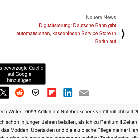
Neuere News
Digitalisierung: Deutsche Bahn gibt
⟩
automatisierten, kassenlosen Service Store in
Berlin auf
s bevorzugte Quelle
auf Google
hinzufügen
ech Writer
- 9093 Artikel auf Notebookcheck veröffentlicht
seit 
ch schon in jungen Jahren befallen, als ich zu Pentium II Zeite
h das Modden, Übertakten und die akribische Pflege meiner Ha
ich zudem ein spezielles Interesse an mobilen Technologien, di