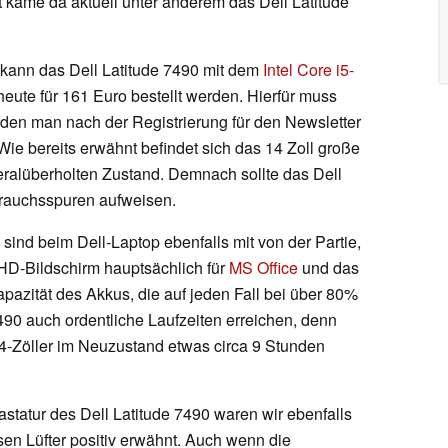
 käme da aktuell unter anderem das Dell Latitude
kann das Dell Latitude 7490 mit dem
Intel Core i5-
te für 161 Euro bestellt werden. Hierfür muss
en man nach der Registrierung für den Newsletter
 Wie bereits erwähnt befindet sich das 14 Zoll große
ralüberholten Zustand. Demnach sollte das Dell
ebrauchsspuren aufweisen.
nd beim Dell-Laptop ebenfalls mit von der Partie,
-HD-Bildschirm hauptsächlich für
MS Office
und das
pazität des Akkus, die auf jeden Fall bei über 80%
 7490 auch ordentliche Laufzeiten erreichen, denn
4-Zöller im Neuzustand etwas circa 9 Stunden
statur des Dell Latitude 7490 waren wir ebenfalls
sen Lüfter positiv erwähnt. Auch wenn die