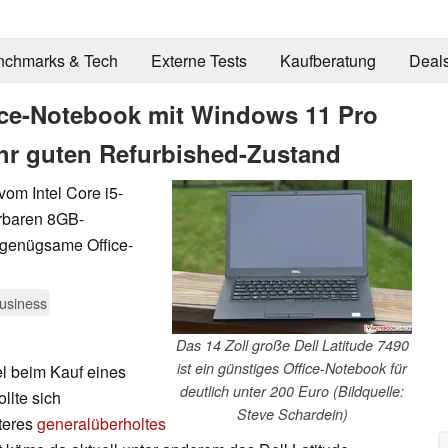
nchmarks & Tech
Externe Tests
Kaufberatung
Deal
fice-Notebook mit Windows 11 Pro
ehr guten Refurbished-Zustand
om Intel Core i5-
erbaren 8GB-
 genügsame Office-
usiness
Das 14 Zoll große Dell Latitude 7490
ist ein günstiges Office-Notebook für
l beim Kauf eines
deutlich unter 200 Euro (Bildquelle:
llte sich
Steve Schardein)
teres
generalüberholtes