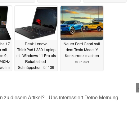
für 265 Euro im
15.07.2024
12.07.2024
Refurbished-Deal
13.07.2024
pha 17
Deal: Lenovo
Neuer Ford Capri soll
 mit
ThinkPad L380 Laptop
dem Tesla Model Y
n 9,
mit Windows 11 Pro als
Konkurrenz machen
240Hz
Refurbished-
10.07.2024
uro im
Schnäppchen für 139
eal
Euro
11.07.2024
n zu diesem Artikel? - Uns interessiert Deine Meinung