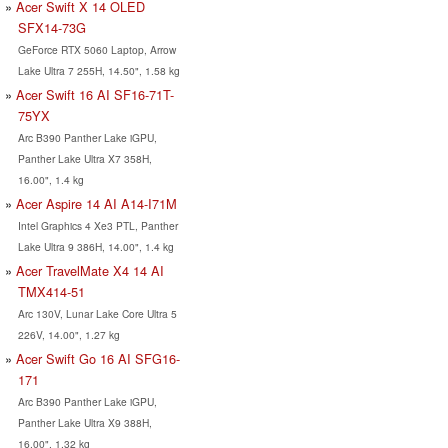
Acer Swift X 14 OLED
SFX14-73G
GeForce RTX 5060 Laptop, Arrow
Lake Ultra 7 255H, 14.50", 1.58 kg
Acer Swift 16 AI SF16-71T-
75YX
Arc B390 Panther Lake iGPU,
Panther Lake Ultra X7 358H,
16.00", 1.4 kg
Acer Aspire 14 AI A14-I71M
Intel Graphics 4 Xe3 PTL, Panther
Lake Ultra 9 386H, 14.00", 1.4 kg
Acer TravelMate X4 14 AI
TMX414-51
Arc 130V, Lunar Lake Core Ultra 5
226V, 14.00", 1.27 kg
Acer Swift Go 16 AI SFG16-
171
Arc B390 Panther Lake iGPU,
Panther Lake Ultra X9 388H,
16.00", 1.32 kg