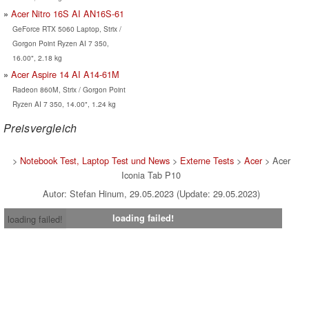
Acer Nitro 16S AI AN16S-61
GeForce RTX 5060 Laptop, Strix /
Gorgon Point Ryzen AI 7 350,
16.00", 2.18 kg
Acer Aspire 14 AI A14-61M
Radeon 860M, Strix / Gorgon Point
Ryzen AI 7 350, 14.00", 1.24 kg
Preisvergleich
>
Notebook Test, Laptop Test und News
>
Externe Tests
>
Acer
> Acer
Iconia Tab P10
Autor: Stefan Hinum, 29.05.2023 (Update: 29.05.2023)
loading failed!
loading failed!