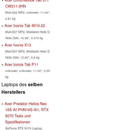
CW311-3HN
Mali-G52 MP2, unknown, 11.00",
0.61 kg
Acer Iconia Tab iM10-22
Mali-G57 MP2, Mediatek Helio G
Helio G99, 10.36", 0.475 kg
Acer Iconia X12
Mali-G57 MP2, Mediatek Helio G
Helio G99, 12.60", 0.6 kg
Acer Iconia Tab P11
unknown, unknown, 11.00", 0.55
kg
Laptops des
selben
Herstellers
Acer Predator Helios Neo
16S AI PHN16S-I51, RTX
5070 Tests und
Spezifikationen
GeForce RTX 5070 Laptop,