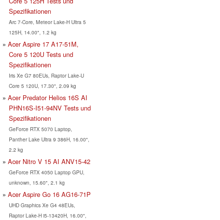
Core 5 125H Tests und
Spezifikationen
Arc 7-Core, Meteor Lake-H Ultra 5
125H, 14.00", 1.2 kg
Acer Aspire 17 A17-51M,
Core 5 120U Tests und
Spezifikationen
Iris Xe G7 80EUs, Raptor Lake-U
Core 5 120U, 17.30", 2.09 kg
Acer Predator Helios 16S AI
PHN16S-I51-94NV Tests und
Spezifikationen
GeForce RTX 5070 Laptop,
Panther Lake Ultra 9 386H, 16.00",
2.2 kg
Acer Nitro V 15 AI ANV15-42
GeForce RTX 4050 Laptop GPU,
unknown, 15.60", 2.1 kg
Acer Aspire Go 16 AG16-71P
UHD Graphics Xe G4 48EUs,
Raptor Lake-H i5-13420H, 16.00",