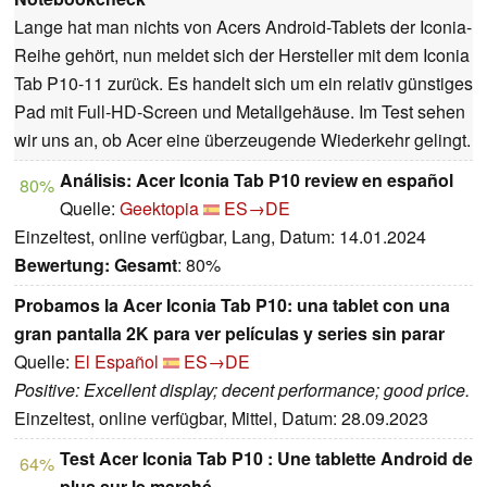
Lange hat man nichts von Acers Android-Tablets der Iconia-
Reihe gehört, nun meldet sich der Hersteller mit dem Iconia
Tab P10-11 zurück. Es handelt sich um ein relativ günstiges
Pad mit Full-HD-Screen und Metallgehäuse. Im Test sehen
wir uns an, ob Acer eine überzeugende Wiederkehr gelingt.
Análisis: Acer Iconia Tab P10 review en español
80%
Quelle:
Geektopia
ES→DE
Einzeltest, online verfügbar, Lang, Datum: 14.01.2024
Bewertung:
Gesamt
: 80%
Probamos la Acer Iconia Tab P10: una tablet con una
gran pantalla 2K para ver películas y series sin parar
Quelle:
El Español
ES→DE
Positive: Excellent display; decent performance; good price.
Einzeltest, online verfügbar, Mittel, Datum: 28.09.2023
Test Acer Iconia Tab P10 : Une tablette Android de
64%
plus sur le marché