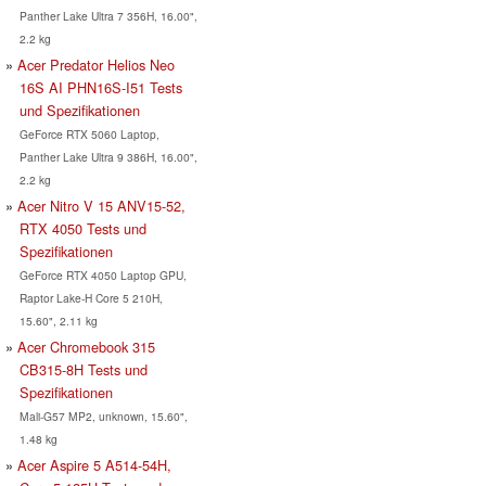
Panther Lake Ultra 7 356H, 16.00",
2.2 kg
Acer Predator Helios Neo
16S AI PHN16S-I51 Tests
und Spezifikationen
GeForce RTX 5060 Laptop,
Panther Lake Ultra 9 386H, 16.00",
2.2 kg
Acer Nitro V 15 ANV15-52,
RTX 4050 Tests und
Spezifikationen
GeForce RTX 4050 Laptop GPU,
Raptor Lake-H Core 5 210H,
15.60", 2.11 kg
Acer Chromebook 315
CB315-8H Tests und
Spezifikationen
Mali-G57 MP2, unknown, 15.60",
1.48 kg
Acer Aspire 5 A514-54H,