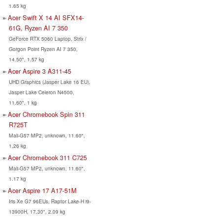
1.65 kg
Acer Swift X 14 AI SFX14-
61G, Ryzen AI 7 350
GeForce RTX 5060 Laptop, Strix /
Gorgon Point Ryzen AI 7 350,
14.50", 1.57 kg
Acer Aspire 3 A311-45
UHD Graphics (Jasper Lake 16 EU),
Jasper Lake Celeron N4500,
11.60", 1 kg
Acer Chromebook Spin 311
R725T
Mali-G57 MP2, unknown, 11.60",
1.26 kg
Acer Chromebook 311 C725
Mali-G57 MP2, unknown, 11.60",
1.17 kg
Acer Aspire 17 A17-51M
Iris Xe G7 96EUs, Raptor Lake-H i9-
13900H, 17.30", 2.09 kg