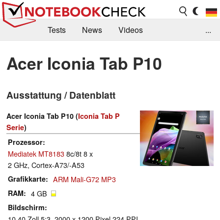
Tests
News
Videos
...
Benchmarks & Tech
Externe Tests
Acer Iconia Tab P10
Kaufberatung
Deals
Suche
Jobs
Ausstattung / Datenblatt
Forum
Acer Iconia Tab P10 (
Iconia Tab P
Serie
)
Prozessor
Mediatek MT8183
8c/8t 8 x
2 GHz, Cortex-A73/-A53
Grafikkarte
ARM Mali-G72 MP3
RAM
4 GB
Bildschirm
10.40 Zoll 5:3, 2000 x 1200 Pixel 224 PPI,