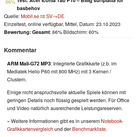
Test: Acer Iconia Tab P10 – Billig surfplatta för
66%
basbehov
Quelle:
Mobil.se
SV→DE
Einzeltest, online verfügbar, Mittel, Datum: 23.10.2023
Bewertung:
Gesamt
: 66% Bildschirm: 60%
Kommentar
ARM Mali-G72 MP3
: Integrierte Grafikkarte (z.b. im
Mediatek Helio P60 mit 800 MHz) mit 3 Kernen /
Clustern.
Einige nicht anspruchsvolle aktuelle Spiele können mit
geringen Details noch flüssig gespielt werden. Für Office
und Video natürlich ausreichende Leistungsreserven.
» Weitere Informationen gibt es in unserem
Notebook-
Grafikkartenvergleich
und der
Benchmarkliste
.