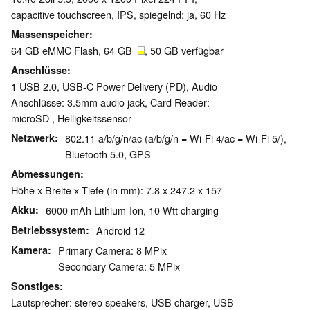
capacitive touchscreen, IPS, spiegelnd: ja, 60 Hz
Massenspeicher
64 GB eMMC Flash, 64 GB
, 50 GB verfügbar
Anschlüsse
1 USB 2.0, USB-C Power Delivery (PD), Audio
Anschlüsse: 3.5mm audio jack, Card Reader:
microSD , Helligkeitssensor
Netzwerk
802.11 a/b/g/n/ac (a/b/g/n = Wi-Fi 4/ac = Wi-Fi 5/),
Bluetooth 5.0, GPS
Abmessungen
Höhe x Breite x Tiefe (in mm): 7.8 x 247.2 x 157
Akku
6000 mAh Lithium-Ion, 10 Wtt charging
Betriebssystem
Android 12
Kamera
Primary Camera: 8 MPix
Secondary Camera: 5 MPix
Sonstiges
Lautsprecher: stereo speakers, USB charger, USB