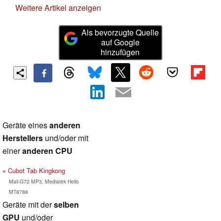
Weitere Artikel anzeigen
Als bevorzugte Quelle
auf Google
hinzufügen
Geräte eines
anderen
Herstellers
und/oder mit
einer
anderen CPU
Cubot Tab Kingkong
Mali-G72 MP3, Mediatek Helio
MT8788
Geräte mit der
selben
GPU
und/oder