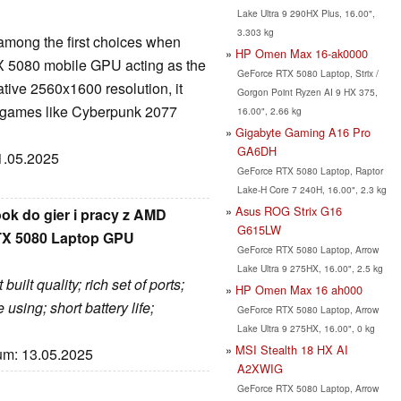
Lake Ultra 9 290HX Plus, 16.00",
3.303 kg
mong the first choices when
HP Omen Max 16-ak0000
X 5080 mobile GPU acting as the
GeForce RTX 5080 Laptop, Strix /
native 2560x1600 resolution, it
Gorgon Point Ryzen AI 9 HX 375,
A games like Cyberpunk 2077
16.00", 2.66 kg
Gigabyte Gaming A16 Pro
GA6DH
31.05.2025
GeForce RTX 5080 Laptop, Raptor
Lake-H Core 7 240H, 16.00", 2.3 kg
Asus ROG Strix G16
ok do gier i pracy z AMD
G615LW
TX 5080 Laptop GPU
GeForce RTX 5080 Laptop, Arrow
Lake Ultra 9 275HX, 16.00", 2.5 kg
uilt quality; rich set of ports;
HP Omen Max 16 ah000
sing; short battery life;
GeForce RTX 5080 Laptop, Arrow
Lake Ultra 9 275HX, 16.00", 0 kg
MSI Stealth 18 HX AI
tum: 13.05.2025
A2XWIG
GeForce RTX 5080 Laptop, Arrow