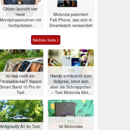
Citizen launcht vier
neue
Motorola patentiert
Mondphasenuhren mit
Falt-Phone, das sich in
hochpräziser
Smartwatch verwandelt
Atomzeitmessung
Nächste Seite ⟩
73%
Ist das noch ein
Handy enttäuscht zum
Fitnesstracker? Xiaomi
Vollpreis, lohnt sich
Smart Band 10 Pro im
aber als Schnäppchen
Test
– Test Motorola Moto
G47 Smartphone
86%
Antigravity A1 im Test:
Ist Motorolas