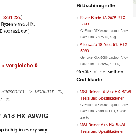
Bildschirmgröße
s:
2261.22€
)
Razer Blade 18 2025 RTX
 Ryzen 9 9955HX,
5080
E (00182L-081)
GeForce RTX 5080 Laptop, Arrow
Lake Ultra 9 275HX, 3 kg
Alienware 18 Area-51, RTX
5080
GeForce RTX 5080 Laptop, Arrow
Lake Ultra 9 275HX, 4.34 kg
» vergleiche
0
Geräte mit der
selben
Grafikkarte
Bildschirm: - % Mobilität: - %,
MSI Raider 16 Max HX B2WI
Tests und Spezifikationen
: - %
GeForce RTX 5080 Laptop, Arrow
Lake Ultra 9 290HX Plus, 16.00",
or A18 HX A9WIG
2.6 kg
MSI Raider A16 HX B8WI
p is big in every way
Tests und Spezifikationen