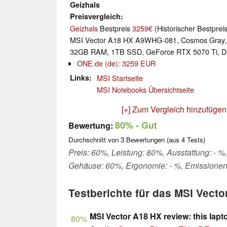
Geizhals
Preisvergleich
Geizhals
Bestpreis
3259€
(Historischer Bestprei
MSI Vector A18 HX A9WHG-081, Cosmos Gray,
32GB RAM, 1TB SSD, GeForce RTX 5070 Ti, D
ONE.de (de): 3259 EUR
Links
MSI Startseite
MSI Notebooks Übersichtseite
[+] Zum Vergleich hinzufügen
80%
- Gut
Bewertung:
Durchschnitt von
3
Bewertungen (aus
4
Tests)
Preis: 60%, Leistung: 80%, Ausstattung: - %, 
Gehäuse: 60%, Ergonomie: - %, Emissionen
Testberichte für das MSI Vect
MSI Vector A18 HX review: this lapto
80%