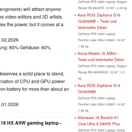
GeForce RTX 5080 Laptop, Dragon
Range R9 8940HX, 16.00", 2.45 kg
ngineers) will attract anyone
Asus ROG Zephyrus G16
s video editors and 3D artists.
GU606AW – Tests und
es the power, but it comes at a
technische Daten
GeForce RTX 5080 Laptop,
3.02.2026
Panther Lake Ultra 9 386H, 16.00",
1.95 kg
stung: 80% Gehäuse: 60%
Aorus Master 16 AM6J –
Tests und technische Daten
GeForce RTX 5080 Laptop, Dragon
Range R9 9955HX3D, 16.00", 2.3
deserves a solid place to stand,
kg
bination of CPU and GPU power
Asus ROG Zephyrus G14
 on battery for more than about an
GU405AW
GeForce RTX 5080 Laptop,
3.01.2026
Panther Lake Ultra 9 386H, 14.00",
1.58 kg
Alienware 16 Bereich-51
 A18 HX A9W gaming laptop -
Core Ultra 9 290HX Plus
GeForce RTX 5080 Laptop, Arrow