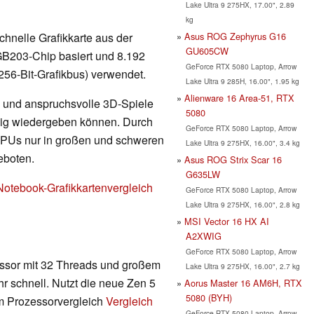
Lake Ultra 9 275HX, 17.00", 2.89
kg
Asus ROG Zephyrus G16
schnelle Grafikkarte aus der
GU605CW
 GB203-Chip basiert und 8.192
GeForce RTX 5080 Laptop, Arrow
56-Bit-Grafikbus) verwendet.
Lake Ultra 9 285H, 16.00", 1.95 kg
Alienware 16 Area-51, RTX
 und anspruchsvolle 3D-Spiele
5080
ssig wiedergeben können. Durch
GeForce RTX 5080 Laptop, Arrow
PUs nur in großen und schweren
Lake Ultra 9 275HX, 16.00", 3.4 kg
eboten.
Asus ROG Strix Scar 16
G635LW
Notebook-Grafikkartenvergleich
GeForce RTX 5080 Laptop, Arrow
Lake Ultra 9 275HX, 16.00", 2.8 kg
MSI Vector 16 HX AI
A2XWIG
GeForce RTX 5080 Laptop, Arrow
ssor mit 32 Threads und großem
Lake Ultra 9 275HX, 16.00", 2.7 kg
 schnell. Nutzt die neue Zen 5
Aorus Master 16 AM6H, RTX
5080 (BYH)
rem Prozessorvergleich
Vergleich
GeForce RTX 5080 Laptop, Arrow