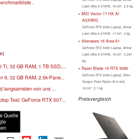
enchmarkliste
.
Lake Ultra 9 275HX, 16.00", 2.5 kg
MSI Vector 17 HX AI
A2XWIG
GeForce RTX 5080 Laptop, Arrow
Lake Ultra 9 275HX, 17.00", 3 kg
Alienware 16 Area-51
GeForce RTX 5080 Laptop, Arrow
ie
)
Lake Ultra 9 275HX, 16.00", 3.297
kg
 Ti, 32 GB RAM, 1 TB SSD,...
Razer Blade 16 RTX 5080
GeForce RTX 5080 Laptop, Strix /
 9, 32 GB RAM, 2.5k-Pane...
Gorgon Point Ryzen AI 9 365,
d langsamsten von uns ...
16.00", 2.1 kg
Preisvergleich
top Test: GeForce RTX 507...
e Quelle
gle
gen