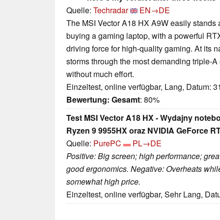
Quelle:
Techradar
EN→DE
The MSI Vector A18 HX A9W easily stands a
buying a gaming laptop, with a powerful RT
driving force for high-quality gaming. At its 
storms through the most demanding triple-
without much effort.
Einzeltest, online verfügbar, Lang, Datum: 
Bewertung:
Gesamt
: 80%
Test MSI Vector A18 HX - Wydajny notebo
Ryzen 9 9955HX oraz NVIDIA GeForce R
Quelle:
PurePC
PL→DE
Positive: Big screen; high performance; great b
good ergonomics. Negative: Overheats while u
somewhat high price.
Einzeltest, online verfügbar, Sehr Lang, Da