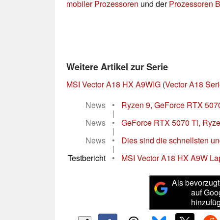
mobiler Prozessoren
und der
Prozessoren B
Weitere Artikel zur Serie
MSI Vector A18 HX A9WIG
(
Vector A18 Ser
News
•
Ryzen 9, GeForce RTX 5070
|
News
•
GeForce RTX 5070 Ti, Ryzen
|
News
•
Dies sind die schnellsten un
|
Testbericht
•
MSI Vector A18 HX A9W Lap
Als bevorzugt
auf Goo
hinzufü