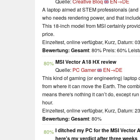
Quelle:
Creative Bloq
EN→DE
A laptop aimed at STEM professionals (and e
who needs rendering power, and that include
This 18-inch model from MSI certainly provid
price.
Einzeltest, online verfügbar, Kurz, Datum: 0
Bewertung:
Gesamt
: 80% Preis: 60% Lei
MSI Vector A18 HX review
80%
Quelle:
PC Gamer
EN→DE
This kind of gaming (or engineering) laptop 
from where it can move the Earth. The com
means there's nothing it can’t do, except run
hour.
Einzeltest, online verfügbar, Kurz, Datum: 2
Bewertung:
Gesamt
: 80%
I ditched my PC for the MSI Vector
80%
here's my verdict after three weeks