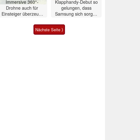
Immersive 360°-
Klapphandy-Debut so
Drohne auch für
gelungen, dass
Einsteiger überzeugt
Samsung sich sorgen
mit Einschränkungen
muss? – Razr Fold
Smartphone im Test
Nächste Seite ⟩