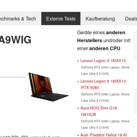
nchmarks & Tech
Externe Tests
Kaufberatung
Deal
Geräte eines
anderen
 A9WIG
Herstellers
und/oder mit
einer
anderen CPU
Lenovo Legion 9 18IAX10
GeForce RTX 5080 Laptop, Arrow
Lake Ultra 9 275HX
Lenovo Legion 9 18IAX10,
RTX 5080
GeForce RTX 5080 Laptop, Arrow
Lake Ultra 9 275HX
Asus ROG Strix G18
G815LW
GeForce RTX 5080 Laptop, Arrow
Lake Ultra 9 275HX
Acer Predator Helios 18 AI