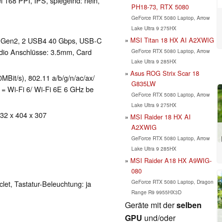
l 168 PPI, IPS, spiegelnd: nein,
PH18-73, RTX 5080
GeForce RTX 5080 Laptop, Arrow
Lake Ultra 9 275HX
MSI Titan 18 HX AI A2XWIG
1 Gen2, 2 USB4 40 Gbps, USB-C
dio Anschlüsse: 3.5mm, Card
GeForce RTX 5080 Laptop, Arrow
Lake Ultra 9 285HX
Asus ROG Strix Scar 18
/s), 802.11 a/​b/​g/​n/​ac/​ax/​
G835LW
x = Wi-Fi 6/ Wi-Fi 6E 6 GHz be
GeForce RTX 5080 Laptop, Arrow
Lake Ultra 9 275HX
 32 x 404 x 307
MSI Raider 18 HX AI
A2XWIG
GeForce RTX 5080 Laptop, Arrow
Lake Ultra 9 285HX
MSI Raider A18 HX A9WIG-
080
GeForce RTX 5080 Laptop, Dragon
clet, Tastatur-Beleuchtung: ja
Range R9 9955HX3D
Geräte mit der
selben
GPU
und/oder