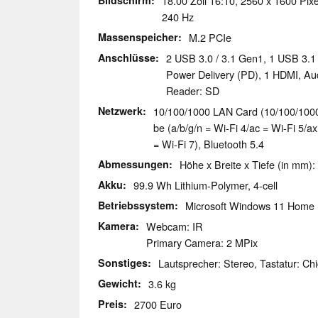
Bildschirm
18.00 Zoll 16:10, 2560 x 1600 Pixe
240 Hz
Massenspeicher
M.2 PCIe
Anschlüsse
2 USB 3.0 / 3.1 Gen1, 1 USB 3.
Power Delivery (PD), 1 HDMI, Au
Reader: SD
Netzwerk
10/100/1000 LAN Card (10/100/1000MBit
be (a/b/g/n = Wi-Fi 4/ac = Wi-Fi 5/a
= Wi-Fi 7), Bluetooth 5.4
Abmessungen
Höhe x Breite x Tiefe (in mm):
Akku
99.9 Wh Lithium-Polymer, 4-cell
Betriebssystem
Microsoft Windows 11 Home
Kamera
Webcam: IR
Primary Camera: 2 MPix
Sonstiges
Lautsprecher: Stereo, Tastatur: Chi
Gewicht
3.6 kg
Preis
2700 Euro