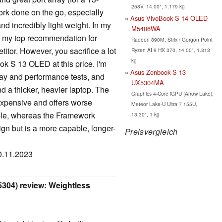
258V, 14.00", 1.179 kg
work done on the go, especially
Asus VivoBook S 14 OLED
nd incredibly light weight. In my
M5406WA
s my top recommendation for
Radeon 890M, Strix / Gorgon Point
tor. However, you sacrifice a lot
Ryzen AI 9 HX 370, 14.00", 1.313
kg
ook S 13 OLED at this price. I'm
Asus Zenbook S 13
play and performance tests, and
UX5304MA
nd a thicker, heavier laptop. The
Graphics 4-Core iGPU (Arrow Lake),
xpensive and offers worse
Meteor Lake-U Ultra 7 155U,
mple, whereas the Framework
13.30", 1 kg
gn but is a more capable, longer-
Preisvergleich
30.11.2023
04) review: Weightless