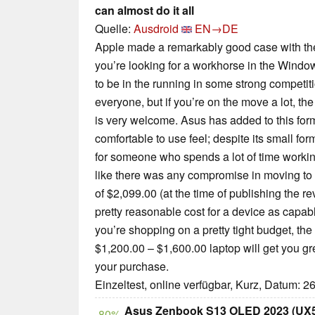
can almost do it all
Quelle:
Ausdroid
EN→DE
Apple made a remarkably good case with the
you’re looking for a workhorse in the Windo
to be in the running in some strong competiti
everyone, but if you’re on the move a lot, the
is very welcome. Asus has added to this form 
comfortable to use feel; despite its small form
for someone who spends a lot of time working 
like there was any compromise in moving to
of $2,099.00 (at the time of publishing the 
pretty reasonable cost for a device as capa
you’re shopping on a pretty tight budget, the
$1,200.00 – $1,600.00 laptop will get you gre
your purchase.
Einzeltest, online verfügbar, Kurz, Datum: 2
Asus Zenbook S13 OLED 2023 (UX53
80%