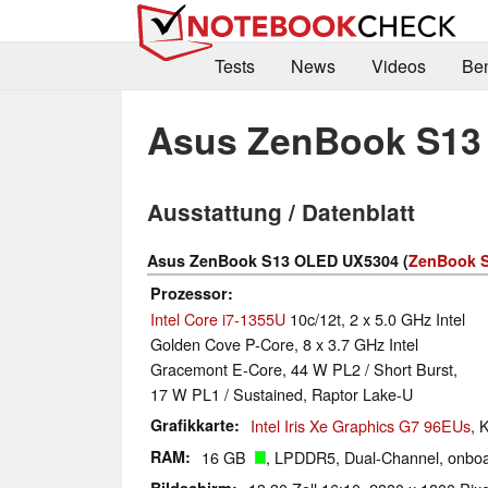
Tests
News
Videos
Be
Asus ZenBook S13
Ausstattung / Datenblatt
Asus ZenBook S13 OLED UX5304 (
ZenBook S
Prozessor
Intel Core i7-1355U
10c/12t, 2 x 5.0 GHz Intel
Golden Cove P-Core, 8 x 3.7 GHz Intel
Gracemont E-Core, 44 W PL2 / Short Burst,
17 W PL1 / Sustained, Raptor Lake-U
Grafikkarte
Intel Iris Xe Graphics G7 96EUs
, 
RAM
16 GB
, LPDDR5, Dual-Channel, onbo