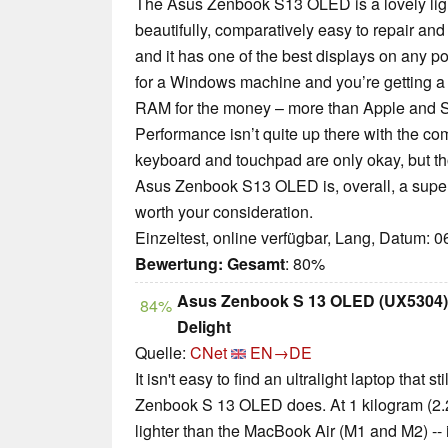
The Asus Zenbook S13 OLED is a lovely lightw
beautifully, comparatively easy to repair and
and it has one of the best displays on any por
for a Windows machine and you’re getting a
RAM for the money – more than Apple and S
Performance isn’t quite up there with the c
keyboard and touchpad are only okay, but th
Asus Zenbook S13 OLED is, overall, a superb
worth your consideration.
Einzeltest, online verfügbar, Lang, Datum: 
Bewertung:
Gesamt
: 80%
Asus Zenbook S 13 OLED (UX5304)
84%
Delight
Quelle:
CNet
EN→DE
It isn't easy to find an ultralight laptop that st
Zenbook S 13 OLED does. At 1 kilogram (2.2 
lighter than the MacBook Air (M1 and M2) -- 