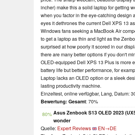
incher) make this a solid laptop for getting 
when you factor in the eye-catching design a
eyes it dethrones the current Dell XPS 13 a
Windows fans seeking a MacBook Air competi
to get a laptop as thin and light as the Zenb
surprised at how poorly it scored in our dis
there are many better options if you don't mi
OLED-equipped Dell XPS 13 Plus is more e
battery life but better performance, for exa
Laptop lacks an OLED option or a sleek desi
lasting productivity machine.
Einzeltest, online verfügbar, Lang, Datum: 
Bewertung:
Gesamt
: 70%
Asus Zenbook S13 OLED 2023 (UX53
80%
wonder
Quelle:
Expert Reviews
EN→DE