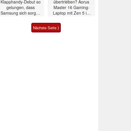
Klapphandy-Debut so
übertrieben? Aorus
gelungen, dass
Master 16 Gaming-
Samsung sich sorgen
Laptop mit Zen 5 im
muss? – Razr Fold
Test
Smartphone im Test
Nächste Seite ⟩