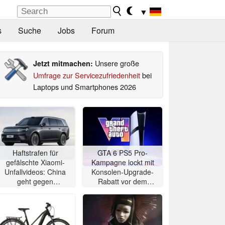
▼
s
Suche
Jobs
Forum
Unsere große
Jetzt mitmachen:
Umfrage zur Servicezufriedenheit
bei
Laptops und Smartphones 2026
Haftstrafen für
GTA 6 PS5 Pro-
gefälschte Xiaomi-
Kampagne lockt mit
Unfallvideos: China
Konsolen-Upgrade-
geht gegen
Rabatt vor dem
Elektroauto-Deepfakes
Erscheinungsdatum
vor