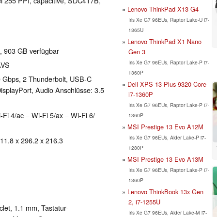
el 255 PPI, capacitive, SDC417B,
Lenovo ThinkPad X13 G4
Iris Xe G7 96EUs, Raptor Lake-U i7-
1365U
Lenovo ThinkPad X1 Nano
, 903 GB verfügbar
Gen 3
Iris Xe G7 96EUs, Raptor Lake-P i7-
AVS
1360P
0 Gbps, 2 Thunderbolt, USB-C
Dell XPS 13 Plus 9320 Core
isplayPort, Audio Anschlüsse: 3.5
i7-1360P
Iris Xe G7 96EUs, Raptor Lake-P i7-
-Fi 4/ac = Wi-Fi 5/ax = Wi-Fi 6/
1360P
MSI Prestige 13 Evo A12M
Iris Xe G7 96EUs, Alder Lake-P i7-
 11.8 x 296.2 x 216.3
1280P
MSI Prestige 13 Evo A13M
Iris Xe G7 96EUs, Raptor Lake-P i7-
1360P
Lenovo ThinkBook 13x Gen
2, i7-1255U
clet, 1.1 mm, Tastatur-
Iris Xe G7 96EUs, Alder Lake-M i7-