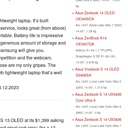
kg
Asus Zenbook 14 OLED
UX3405CA
eight laptop. It’s built
Arc 140T, Arrow Lake Ultra 7 255H,
 service, looks great (from above)
14.00", 1.28 kg
table. Battery life is impressive
Asus ZenBook A14
 generous amount of storage and
UX3407QA
amsung will give you.
Adreno X1-45 1.7 TFLOPS,
Snapdragon X SD X1-26-100,
ompetition and the webcam,
14.00", 0.978 kg
ose are my only gripes. The
Asus Vivobook S 14 OLED
 lightweight laptop that’s well
S5406SA
Arc 130V, Lunar Lake Core Ultra 5
04.12.2023
226V, 14.00", 1.313 kg
Asus Zenbook S 14 UX5406
Core Ultra 9
Arc 140V, Lunar Lake Core Ultra 9
288V, 14.00", 0 kg
Asus Zenbook S 14 UX5406
k S 13 OLED at its $1,399 asking
Arc 140V, Lunar Lake Core Ultra 7
d great port array (for a 13-