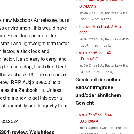
G.AD7AG
Iris Xe G7 96EUs, Raptor Lake-P i7-
 new Macbook Air release, but if
1360P, 14.00", 0.987 kg
Huawei MateBook X Pro
ws environment; this would have
2023
on. Small laptops aren’t for
Iris Xe G7 96EUs, Raptor Lake-P i7-
 small and lightweight form factor
1360P, 14.20", 1.26 kg
factor, a slick look and
Asus ZenBook 14X
 factor. It’s so easy to carry, and
UX3404VC
Iris Xe G7 96EUs, Raptor Lake-H i9-
from a laptop, I just didn’t feel
13900H, 14.50", 1.56 kg
 the Zenbook 13. The sale price
Geräte mit der
selben
review, RRP AU$2,399.00) is a
Bildschirmgröße
ble as the Zenbook 13. Unless
und/oder ähnlichem
 extra money to get this over a
Gewicht
at portability and longevity from
Asus ZenBook S14
6.03.2024
UX5406AA
Intel Graphics 4 Xe3 PTL, Panther
04) review: Weightless
Lake Ultra 9 386H, 14.00", 1.205