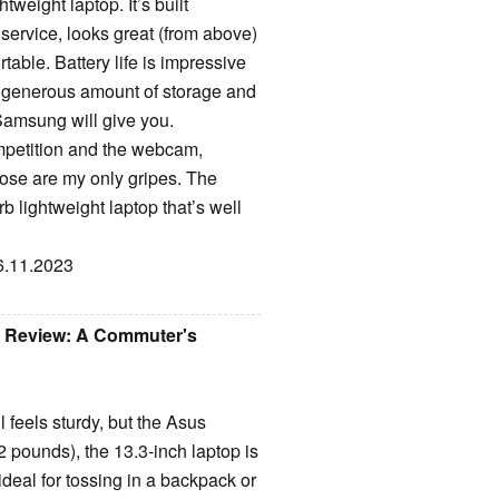
eight laptop. It’s built
 service, looks great (from above)
table. Battery life is impressive
 generous amount of storage and
amsung will give you.
ompetition and the webcam,
ose are my only gripes. The
 lightweight laptop that’s well
06.11.2023
 Review: A Commuter's
ill feels sturdy, but the Asus
pounds), the 13.3-inch laptop is
ideal for tossing in a backpack or