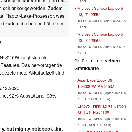
 komplett überarbeitet und das
1260P
uch schlanker geworden. Zudem
Microsoft Surface Laptop 5
13, i7-1255U
el Raptor-Lake-Prozessor, was
Iris Xe G7 96EUs, Alder Lake-M i7-
 sind zudem die beiden Lüfter ein
1255U
Microsoft Surface Laptop 5
13, i7-1265U
y
Iris Xe G7 96EUs, Alder Lake-M i7-
1265U
Q010W zeigt sich als
Geräte mit der
selben
n Features. Das hervorragende
Grafikkarte
sgezeichnete Akkulaufzeit sind
Asus ExpertBook B9
B9403CVA-KM0153X
05.12.2023
Iris Xe G7 96EUs, Raptor Lake-U i7-
tung: 92% Ausstattung: 93%
1355U, 14.00", 1.01 kg
Lenovo ThinkPad X1 Carbon
G11 21HNS54T00
Iris Xe G7 96EUs, Raptor Lake-P i7-
1370P, 14.00", 1.161 kg
y, but mighty notebook that
LG Gram Style 14Z90RS-