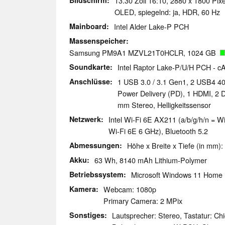
Bildschirm
13.30 Zoll 16:10, 2880 x 1800 Pix
OLED, spiegelnd: ja, HDR, 60 Hz
Mainboard
Intel Alder Lake-P PCH
Massenspeicher
Samsung PM9A1 MZVL21T0HCLR, 1024 GB
Soundkarte
Intel Raptor Lake-P/U/H PCH - c
Anschlüsse
1 USB 3.0 / 3.1 Gen1, 2 USB4 4
Power Delivery (PD), 1 HDMI, 2 D
mm Stereo, Helligkeitssensor
Netzwerk
Intel Wi-Fi 6E AX211 (a/b/g/h/n = Wi
Wi-Fi 6E 6 GHz), Bluetooth 5.2
Abmessungen
Höhe x Breite x Tiefe (in mm):
Akku
63 Wh, 8140 mAh Lithium-Polymer
Betriebssystem
Microsoft Windows 11 Home
Kamera
Webcam: 1080p
Primary Camera: 2 MPix
Sonstiges
Lautsprecher: Stereo, Tastatur: Chi