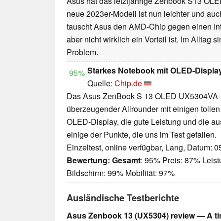
Asus hat das letztjährige Zenbook S13 OLED
neue 2023er-Modell ist nun leichter und a
tauscht Asus den AMD-Chip gegen einen Int
aber nicht wirklich ein Vorteil ist. Im Alltag
Problem.
Starkes Notebook mit OLED-Displa
95%
Quelle:
Chip.de
Das Asus ZenBook S 13 OLED UX5304VA-N
überzeugender Allrounder mit einigen tolle
OLED-Display, die gute Leistung und die au
einige der Punkte, die uns im Test gefallen.
Einzeltest, online verfügbar, Lang, Datum: 
Bewertung:
Gesamt
: 95% Preis: 87% Leis
Bildschirm: 99% Mobilität: 97%
Ausländische Testberichte
Asus Zenbook 13 (UX5304) review — A tin