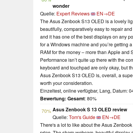
wonder
Quelle:
Expert Reviews
EN→DE
The Asus Zenbook S13 OLED is a lovely lightw
beautifully, comparatively easy to repair and
and it has one of the best displays on any por
for a Windows machine and you’re getting a
RAM for the money – more than Apple and S
Performance isn’t quite up there with the c
keyboard and touchpad are only okay, but th
Asus Zenbook S13 OLED is, overall, a superb
worth your consideration.
Einzeltest, online verfügbar, Lang, Datum: 
Bewertung:
Gesamt
: 80%
Asus Zenbook S 13 OLED review
70%
Quelle:
Tom's Guide
EN→DE
There's a lot to like about the Asus Zenboo
price. The sharp webcam, beautiful display an