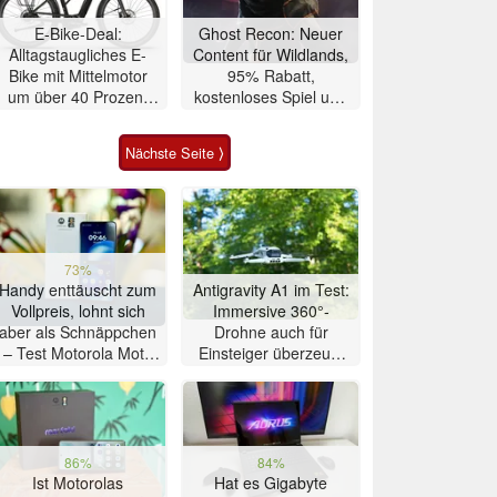
E-Bike-Deal:
Ghost Recon: Neuer
Alltagstaugliches E-
Content für Wildlands,
Bike mit Mittelmotor
95% Rabatt,
um über 40 Prozent
kostenloses Spiel und
reduziert
4K 60 FPS Upgrades
angekündigt
Nächste Seite ⟩
73%
Handy enttäuscht zum
Antigravity A1 im Test:
Vollpreis, lohnt sich
Immersive 360°-
aber als Schnäppchen
Drohne auch für
– Test Motorola Moto
Einsteiger überzeugt
G47 Smartphone
mit Einschränkungen
86%
84%
Ist Motorolas
Hat es Gigabyte