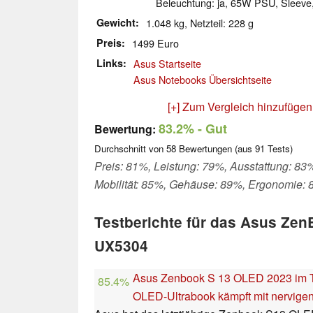
Beleuchtung: ja, 65W PSU, Sleeve
Gewicht
1.048 kg, Netzteil: 228 g
Preis
1499 Euro
Links
Asus Startseite
Asus Notebooks Übersichtseite
[+] Zum Vergleich hinzufügen
83.2%
- Gut
Bewertung:
Durchschnitt von
58
Bewertungen (aus
91
Tests)
Preis: 81%, Leistung: 79%, Ausstattung: 83
Mobilität: 85%, Gehäuse: 89%, Ergonomie:
Testberichte für das Asus Ze
UX5304
Asus Zenbook S 13 OLED 2023 im Te
85.4%
OLED-Ultrabook kämpft mit nervigen