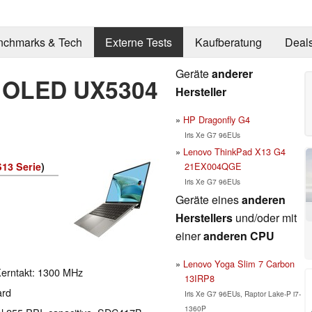
nchmarks & Tech
Externe Tests
Kaufberatung
Deal
Geräte
anderer
 OLED UX5304
Hersteller
HP Dragonfly G4
Iris Xe G7 96EUs
Lenovo ThinkPad X13 G4
21EX004QGE
13 Serie
)
Iris Xe G7 96EUs
Geräte eines
anderen
Herstellers
und/oder mit
einer
anderen CPU
Lenovo Yoga Slim 7 Carbon
Kerntakt: 1300 MHz
13IRP8
ard
Iris Xe G7 96EUs, Raptor Lake-P i7-
1360P