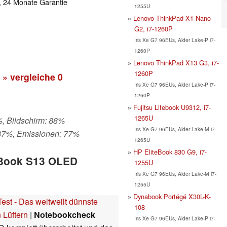
, 24 Monate Garantie
1255U
Lenovo ThinkPad X1 Nano
G2, i7-1260P
Iris Xe G7 96EUs, Alder Lake-P i7-
1260P
Lenovo ThinkPad X13 G3, i7-
1260P
» vergleiche
0
Iris Xe G7 96EUs, Alder Lake-P i7-
1260P
Fujitsu Lifebook U9312, i7-
1265U
%, Bildschirm: 88%
Iris Xe G7 96EUs, Alder Lake-M i7-
 87%, Emissionen: 77%
1265U
HP EliteBook 830 G9, i7-
nBook S13 OLED
1255U
Iris Xe G7 96EUs, Alder Lake-M i7-
1255U
Dynabook Portégé X30L-K-
st - Das weltweilt dünnste
108
 Lüftern
|
Notebookcheck
Iris Xe G7 96EUs, Alder Lake-P i7-