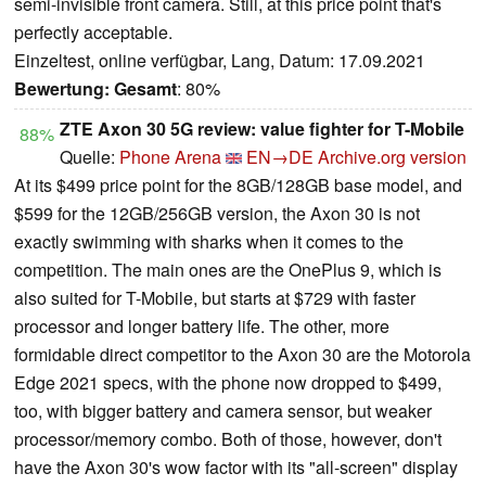
semi-invisible front camera. Still, at this price point that's
perfectly acceptable.
Einzeltest, online verfügbar, Lang, Datum: 17.09.2021
Bewertung:
Gesamt
: 80%
ZTE Axon 30 5G review: value fighter for T-Mobile
88%
Quelle:
Phone Arena
EN→DE
Archive.org version
At its $499 price point for the 8GB/128GB base model, and
$599 for the 12GB/256GB version, the Axon 30 is not
exactly swimming with sharks when it comes to the
competition. The main ones are the OnePlus 9, which is
also suited for T-Mobile, but starts at $729 with faster
processor and longer battery life. The other, more
formidable direct competitor to the Axon 30 are the Motorola
Edge 2021 specs, with the phone now dropped to $499,
too, with bigger battery and camera sensor, but weaker
processor/memory combo. Both of those, however, don't
have the Axon 30's wow factor with its "all-screen" display