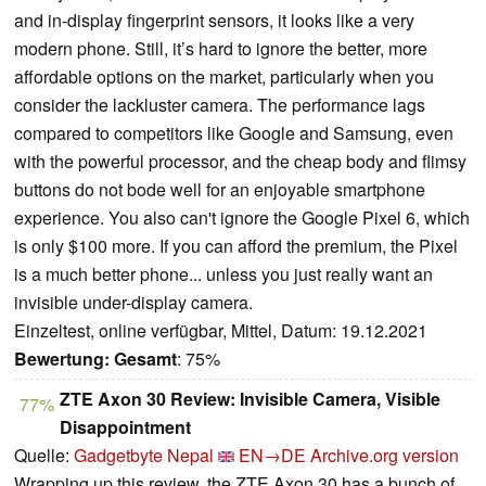
and in-display fingerprint sensors, it looks like a very
modern phone. Still, it’s hard to ignore the better, more
affordable options on the market, particularly when you
consider the lackluster camera. The performance lags
compared to competitors like Google and Samsung, even
with the powerful processor, and the cheap body and flimsy
buttons do not bode well for an enjoyable smartphone
experience. You also can't ignore the Google Pixel 6, which
is only $100 more. If you can afford the premium, the Pixel
is a much better phone... unless you just really want an
invisible under-display camera.
Einzeltest, online verfügbar, Mittel, Datum: 19.12.2021
Bewertung:
Gesamt
: 75%
ZTE Axon 30 Review: Invisible Camera, Visible
77%
Disappointment
Quelle:
Gadgetbyte Nepal
EN→DE
Archive.org version
Wrapping up this review, the ZTE Axon 30 has a bunch of