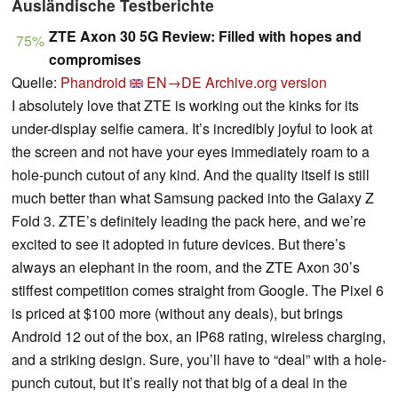
Ausländische Testberichte
ZTE Axon 30 5G Review: Filled with hopes and
75%
compromises
Quelle:
Phandroid
EN→DE
Archive.org version
I absolutely love that ZTE is working out the kinks for its
under-display selfie camera. It’s incredibly joyful to look at
the screen and not have your eyes immediately roam to a
hole-punch cutout of any kind. And the quality itself is still
much better than what Samsung packed into the Galaxy Z
Fold 3. ZTE’s definitely leading the pack here, and we’re
excited to see it adopted in future devices. But there’s
always an elephant in the room, and the ZTE Axon 30’s
stiffest competition comes straight from Google. The Pixel 6
is priced at $100 more (without any deals), but brings
Android 12 out of the box, an IP68 rating, wireless charging,
and a striking design. Sure, you’ll have to “deal” with a hole-
punch cutout, but it’s really not that big of a deal in the