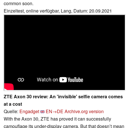
common soon.
Einzeltest, online verfügbar, Lang, Datum: 20.09.2021
ZTE Axon 30 review: An 'invisible' selfie camera comes
at a cost
Quelle:
Engadget
EN→DE
Archive.org version
With the Axon 30, ZTE has proved it can successfully
camouflage its under-display camera. But that doesn’t mean