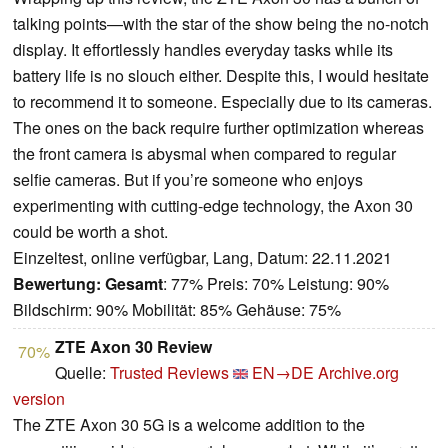
talking points—with the star of the show being the no-notch
display. It effortlessly handles everyday tasks while its
battery life is no slouch either. Despite this, I would hesitate
to recommend it to someone. Especially due to its cameras.
The ones on the back require further optimization whereas
the front camera is abysmal when compared to regular
selfie cameras. But if you’re someone who enjoys
experimenting with cutting-edge technology, the Axon 30
could be worth a shot.
Einzeltest, online verfügbar, Lang, Datum: 22.11.2021
Bewertung:
Gesamt
: 77% Preis: 70% Leistung: 90%
Bildschirm: 90% Mobilität: 85% Gehäuse: 75%
ZTE Axon 30 Review
70%
Quelle:
Trusted Reviews
EN→DE
Archive.org
version
The ZTE Axon 30 5G is a welcome addition to the