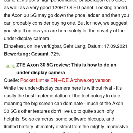
as well as a very good 120Hz OLED panel. Looking ahead,
the Axon 30 5G may go down the price ladder, and then you
can probably consider buying one. But for now, we suggest
you skip it unless you are here solely for the novelty of the
under-display camera.
Einzeltest, online verfügbar, Sehr Lang, Datum: 17.09.2021
Bewertung:
Gesamt
: 72%
ZTE Axon 30 5G review: This is how to do an
80%
under-display camera
Quelle:
Pocket Lint
EN→DE
Archive.org version
While the under-display camera here is without rival - it's
easily the best implementation of the technology to date,
meaning the big screen can dominate - much of the Axon
30 5G's other features don't live up to quite such lofty
heights. So-so cameras, some software hiccups, and
limited battery ultimately distract from the mighty impressive