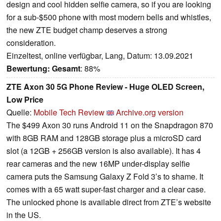
design and cool hidden selfie camera, so if you are looking
for a sub-$500 phone with most modern bells and whistles,
the new ZTE budget champ deserves a strong
consideration.
Einzeltest, online verfügbar, Lang, Datum: 13.09.2021
Bewertung:
Gesamt
: 88%
ZTE Axon 30 5G Phone Review - Huge OLED Screen,
Low Price
Quelle:
Mobile Tech Review
Archive.org version
The $499 Axon 30 runs Android 11 on the Snapdragon 870
with 8GB RAM and 128GB storage plus a microSD card
slot (a 12GB + 256GB version is also available). It has 4
rear cameras and the new 16MP under-display selfie
camera puts the Samsung Galaxy Z Fold 3’s to shame. It
comes with a 65 watt super-fast charger and a clear case.
The unlocked phone is available direct from ZTE’s website
in the US.