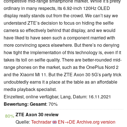
competitive mid-range smartphone market. While it’s pretty
ordinary in many respects, its 6.92-inch 120Hz OLED
display really stands out from the crowd. We can’t say we
understand ZTE’s decision to focus on hiding the selfie
camera so effectively behind that display, and we would
have liked to have seen such a component married with
more convincing specs elsewhere. But there’s no denying
how tight the implementation of this technology is, even if it
takes its toll on selfie quality. There are better-rounded mid-
range phones on the market, such as the OnePlus Nord 2
and the Xiaomi Mi 11. But the ZTE Axon 30 5G’s party trick
undoubtedly earns it a place at the table as an affordable
media playback specialist.
Einzeltest, online verfügbar, Lang, Datum: 16.11.2021
Bewertung:
Gesamt
: 70%
ZTE Axon 30 review
80%
Quelle:
Techradar
EN→DE
Archive.org version