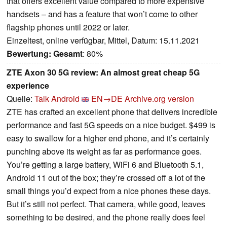
that offers excellent value compared to more expensive
handsets – and has a feature that won’t come to other
flagship phones until 2022 or later.
Einzeltest, online verfügbar, Mittel, Datum: 15.11.2021
Bewertung:
Gesamt
: 80%
ZTE Axon 30 5G review: An almost great cheap 5G
experience
Quelle:
Talk Android
EN→DE
Archive.org version
ZTE has crafted an excellent phone that delivers incredible
performance and fast 5G speeds on a nice budget. $499 is
easy to swallow for a higher end phone, and it’s certainly
punching above its weight as far as performance goes.
You’re getting a large battery, WiFi 6 and Bluetooth 5.1,
Android 11 out of the box; they’re crossed off a lot of the
small things you’d expect from a nice phones these days.
But it’s still not perfect. That camera, while good, leaves
something to be desired, and the phone really does feel