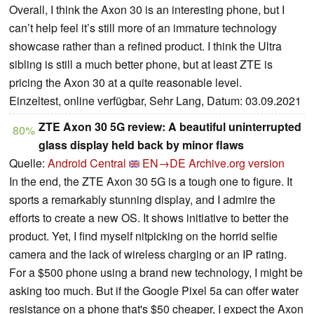
Overall, I think the Axon 30 is an interesting phone, but I
can’t help feel it’s still more of an immature technology
showcase rather than a refined product. I think the Ultra
sibling is still a much better phone, but at least ZTE is
pricing the Axon 30 at a quite reasonable level.
Einzeltest, online verfügbar, Sehr Lang, Datum: 03.09.2021
ZTE Axon 30 5G review: A beautiful uninterrupted
80%
glass display held back by minor flaws
Quelle:
Android Central
EN→DE
Archive.org version
In the end, the ZTE Axon 30 5G is a tough one to figure. It
sports a remarkably stunning display, and I admire the
efforts to create a new OS. It shows initiative to better the
product. Yet, I find myself nitpicking on the horrid selfie
camera and the lack of wireless charging or an IP rating.
For a $500 phone using a brand new technology, I might be
asking too much. But if the Google Pixel 5a can offer water
resistance on a phone that's $50 cheaper, I expect the Axon