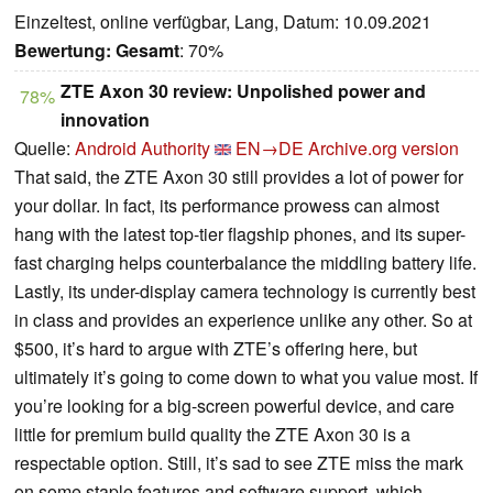
Einzeltest, online verfügbar, Lang, Datum: 10.09.2021
Bewertung:
Gesamt
: 70%
ZTE Axon 30 review: Unpolished power and
78%
innovation
Quelle:
Android Authority
EN→DE
Archive.org version
That said, the ZTE Axon 30 still provides a lot of power for
your dollar. In fact, its performance prowess can almost
hang with the latest top-tier flagship phones, and its super-
fast charging helps counterbalance the middling battery life.
Lastly, its under-display camera technology is currently best
in class and provides an experience unlike any other. So at
$500, it’s hard to argue with ZTE’s offering here, but
ultimately it’s going to come down to what you value most. If
you’re looking for a big-screen powerful device, and care
little for premium build quality the ZTE Axon 30 is a
respectable option. Still, it’s sad to see ZTE miss the mark
on some staple features and software support, which