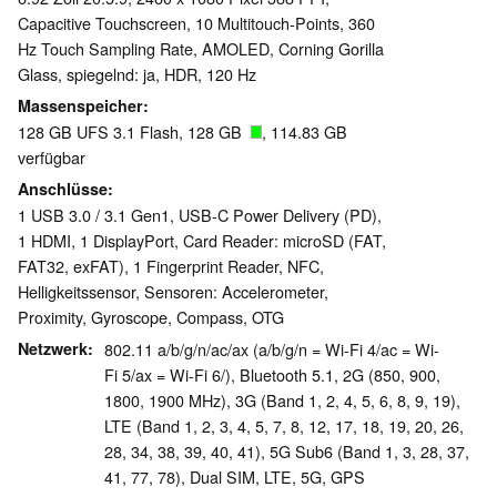
Capacitive Touchscreen, 10 Multitouch-Points, 360
Hz Touch Sampling Rate, AMOLED, Corning Gorilla
Glass, spiegelnd: ja, HDR, 120 Hz
Massenspeicher
128 GB UFS 3.1 Flash, 128 GB
, 114.83 GB
verfügbar
Anschlüsse
1 USB 3.0 / 3.1 Gen1, USB-C Power Delivery (PD),
1 HDMI, 1 DisplayPort, Card Reader: microSD (FAT,
FAT32, exFAT), 1 Fingerprint Reader, NFC,
Helligkeitssensor, Sensoren: Accelerometer,
Proximity, Gyroscope, Compass, OTG
Netzwerk
802.11 a/b/g/n/ac/ax (a/b/g/n = Wi-Fi 4/ac = Wi-
Fi 5/ax = Wi-Fi 6/), Bluetooth 5.1, 2G (850, 900,
1800, 1900 MHz), 3G (Band 1, 2, 4, 5, 6, 8, 9, 19),
LTE (Band 1, 2, 3, 4, 5, 7, 8, 12, 17, 18, 19, 20, 26,
28, 34, 38, 39, 40, 41), 5G Sub6 (Band 1, 3, 28, 37,
41, 77, 78), Dual SIM, LTE, 5G, GPS