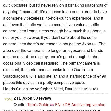
quick pictures, but I’d never rely on it for taking snapshots of
anything “important”. It’s a means to an end in order to have
a completely bezelless, no-hole-punch experience, and it
achieves that quite well as a result. If you value a selfie
camera, then I can’t stress enough how much this phone is
not for you. However, if you don’t care about the selfie
camera, then there’s no reason to not get the Axon 30. The
area over the camera is no longer an eyesore and blends
into the rest of the display, and it’s good enough for the
occasional video call if required. The primary camera is
excellent, the performance thanks to the Qualcomm
Snapdragon 870 is also stellar, and a starting price of €499
places this device in a pretty competitive space.
Hands-On, online verfügbar, Mittel, Datum: 11.09.2021
ZTE Axon 30 review
70%
Quelle:
Tom's Guide
EN→DE
Archive.org version
The ZTE Axon 30 5G is uniquely exciting because of its