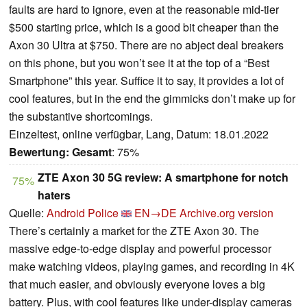
faults are hard to ignore, even at the reasonable mid-tier
$500 starting price, which is a good bit cheaper than the
Axon 30 Ultra at $750. There are no abject deal breakers
on this phone, but you won’t see it at the top of a “Best
Smartphone” this year. Suffice it to say, it provides a lot of
cool features, but in the end the gimmicks don’t make up for
the substantive shortcomings.
Einzeltest, online verfügbar, Lang, Datum: 18.01.2022
Bewertung:
Gesamt
: 75%
ZTE Axon 30 5G review: A smartphone for notch
75%
haters
Quelle:
Android Police
EN→DE
Archive.org version
There’s certainly a market for the ZTE Axon 30. The
massive edge-to-edge display and powerful processor
make watching videos, playing games, and recording in 4K
that much easier, and obviously everyone loves a big
battery. Plus, with cool features like under-display cameras