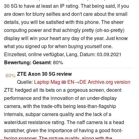
30 5G to have at least an IP rating. That being said, if you
are down for blurry selfies and don't care about the small
details, you will be satisfied with this phone. The sheer
computing power and that achingly pretty (oh-so-pretty)
display will win your heart any day of the year. Just know
what you signed up for when buying yourself one.
Einzeltest, online verfügbar, Lang, Datum: 03.09.2021
Bewertung:
Gesamt
: 80%
ZTE Axon 30 5G review
60%
Quelle:
Laptop Mag
EN→DE
Archive.org version
ZTE hedged all its bets on a gorgeous screen, decent
performance and the innovation of an under-display
camera, with the trade-offs being less-than-flagship
internals, subpar camera quality and the lack of a
water/dust resistance rating. The naff camera is a head
scratcher, given the importance of having a good front-
facing snapper. The picture quality, along with the