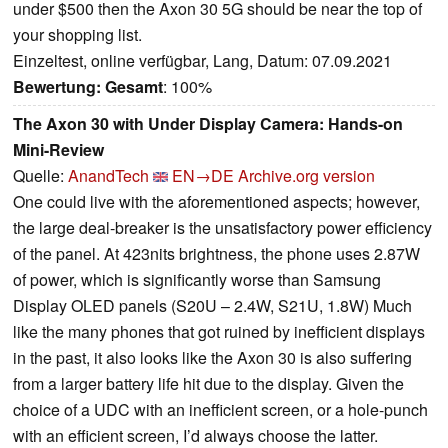
under $500 then the Axon 30 5G should be near the top of
your shopping list.
Einzeltest, online verfügbar, Lang, Datum: 07.09.2021
Bewertung:
Gesamt
: 100%
The Axon 30 with Under Display Camera: Hands-on
Mini-Review
Quelle:
AnandTech
EN→DE
Archive.org version
One could live with the aforementioned aspects; however,
the large deal-breaker is the unsatisfactory power efficiency
of the panel. At 423nits brightness, the phone uses 2.87W
of power, which is significantly worse than Samsung
Display OLED panels (S20U – 2.4W, S21U, 1.8W) Much
like the many phones that got ruined by inefficient displays
in the past, it also looks like the Axon 30 is also suffering
from a larger battery life hit due to the display. Given the
choice of a UDC with an inefficient screen, or a hole-punch
with an efficient screen, I’d always choose the latter.