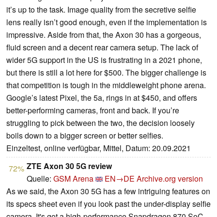
it’s up to the task. Image quality from the secretive selfie
lens really isn’t good enough, even if the implementation is
impressive. Aside from that, the Axon 30 has a gorgeous,
fluid screen and a decent rear camera setup. The lack of
wider 5G support in the US is frustrating in a 2021 phone,
but there is still a lot here for $500. The bigger challenge is
that competition is tough in the middleweight phone arena.
Google’s latest Pixel, the 5a, rings in at $450, and offers
better-performing cameras, front and back. If you’re
struggling to pick between the two, the decision loosely
boils down to a bigger screen or better selfies.
Einzeltest, online verfügbar, Mittel, Datum: 20.09.2021
ZTE Axon 30 5G review
72%
Quelle:
GSM Arena
EN→DE
Archive.org version
As we said, the Axon 30 5G has a few intriguing features on
its specs sheet even if you look past the under-display selfie
camera. It's got a high-performance Snapdragon 870 SoC,