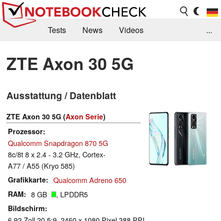
Tests
News
Videos
...
Benchmarks & Tech
Externe Tests
ZTE Axon 30 5G
Kaufberatung
Deals
Suche
Jobs
Ausstattung / Datenblatt
Forum
ZTE Axon 30 5G (
Axon Serie
)
Prozessor
Qualcomm Snapdragon 870 5G
8c/8t 8 x 2.4 - 3.2 GHz, Cortex-
A77 / A55 (Kryo 585)
Grafikkarte
Qualcomm Adreno 650
RAM
8 GB
, LPDDR5
Bildschirm
6.92 Zoll 20.5:9, 2460 x 1080 Pixel 388 PPI,