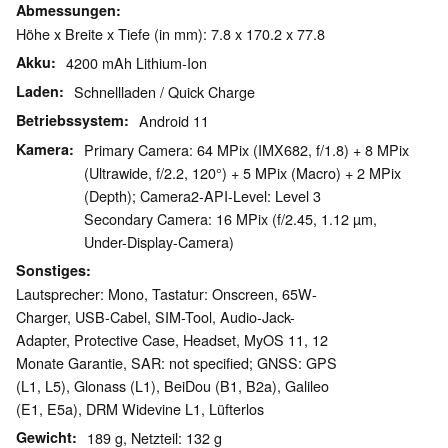
Abmessungen
Höhe x Breite x Tiefe (in mm): 7.8 x 170.2 x 77.8
Akku
4200 mAh Lithium-Ion
Laden
Schnellladen / Quick Charge
Betriebssystem
Android 11
Kamera
Primary Camera: 64 MPix (IMX682, f/1.8) + 8 MPix
(Ultrawide, f/2.2, 120°) + 5 MPix (Macro) + 2 MPix
(Depth); Camera2-API-Level: Level 3
Secondary Camera: 16 MPix (f/2.45, 1.12 µm,
Under-Display-Camera)
Sonstiges
Lautsprecher: Mono, Tastatur: Onscreen, 65W-
Charger, USB-Cabel, SIM-Tool, Audio-Jack-
Adapter, Protective Case, Headset, MyOS 11, 12
Monate Garantie, SAR: not specified; GNSS: GPS
(L1, L5), Glonass (L1), BeiDou (B1, B2a), Galileo
(E1, E5a), DRM Widevine L1, Lüfterlos
Gewicht
189 g, Netzteil: 132 g