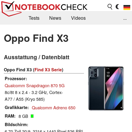
Tests
News
Videos
...
Benchmarks & Tech
Externe Tests
Oppo Find X3
Kaufberatung
Deals
Suche
Jobs
Ausstattung / Datenblatt
Forum
Oppo Find X3 (
Find X3 Serie
)
Prozessor
Qualcomm Snapdragon 870 5G
8c/8t 8 x 2.4 - 3.2 GHz, Cortex-
A77 / A55 (Kryo 585)
Grafikkarte
Qualcomm Adreno 650
RAM
8 GB
Bildschirm
6.70 Zoll 20:9, 3216 x 1440 Pixel 526 PPI,