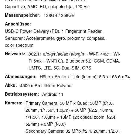
Capacitive, AMOLED, spiegelnd: ja, 120 Hz
Massenspeicher
128GB / 256GB
Anschlüsse
USB-C Power Delivery (PD), 1 Fingerprint Reader,
Sensoren: Accelerometer, gyro, proximity, compass,
color spectrum
Netzwerk
802.11 a/b/g/n/ac/ax (a/b/g/n = Wi-Fi 4/ac = Wi-
Fi 5/ax = Wi-Fi 6/), Bluetooth 5.2, GSM, CDMA,
UMTS, LTE, 5G, Dual SIM, GPS
Abmessungen
Höhe x Breite x Tiefe (in mm): 8.3 x 163.6 x 74
Akku
4500 mAh Lithium-Polymer
Betriebssystem
Android 11
Kamera
Primary Camera: 50 MPix Quad: 50MP (f/1.8,
26mm, 1/1.56", 1.0µm) + 50MP (f/2.2, 16mm,
1/1.56", 1.0µm) + 13MP (2x optical zoom, f/2.4,
52mm) + 3MP (f/3.0)
Secondary Camera: 32 MPix f/2.4, 26mm, 1/2.8",