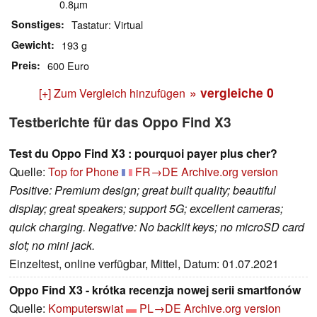
0.8µm
Sonstiges
Tastatur: Virtual
Gewicht
193 g
Preis
600 Euro
» vergleiche
0
[+] Zum Vergleich hinzufügen
Testberichte für das Oppo Find X3
Test du Oppo Find X3 : pourquoi payer plus cher?
Quelle:
Top for Phone
FR→DE
Archive.org version
Positive: Premium design; great built quality; beautiful
display; great speakers; support 5G; excellent cameras;
quick charging. Negative: No backlit keys; no microSD card
slot; no mini jack.
Einzeltest, online verfügbar, Mittel, Datum: 01.07.2021
Oppo Find X3 - krótka recenzja nowej serii smartfonów
Quelle:
Komputerswiat
PL→DE
Archive.org version