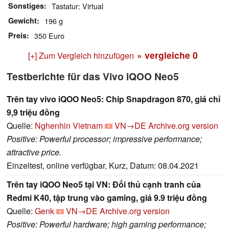
Sonstiges
Tastatur: Virtual
Gewicht
196 g
Preis
350 Euro
» vergleiche
0
[+] Zum Vergleich hinzufügen
Testberichte für das Vivo iQOO Neo5
Trên tay vivo iQOO Neo5: Chip Snapdragon 870, giá chỉ
9,9 triệu đồng
Quelle:
Nghenhin Vietnam
VN→DE
Archive.org version
Positive: Powerful processor; impressive performance;
attractive price.
Einzeltest, online verfügbar, Kurz, Datum: 08.04.2021
Trên tay iQOO Neo5 tại VN: Đối thủ cạnh tranh của
Redmi K40, tập trung vào gaming, giá 9.9 triệu đồng
Quelle:
Genk
VN→DE
Archive.org version
Positive: Powerful hardware; high gaming performance;