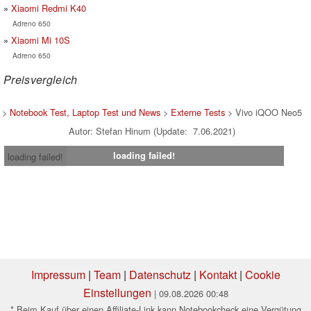
Xiaomi Redmi K40
Adreno 650
Xiaomi Mi 10S
Adreno 650
Preisvergleich
>
Notebook Test, Laptop Test und News
>
Externe Tests
> Vivo iQOO Neo5
Autor: Stefan Hinum (Update: 7.06.2021)
loading failed!
loading failed!
Impressum
|
Team
|
Datenschutz
|
Kontakt
|
Cookie
Einstellungen
| 09.08.2026 00:48
* Beim Kauf über einen Affiliate-Link kann Notebookcheck eine Vergütung