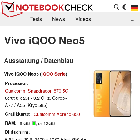
Tests
News
Videos
...
Benchmarks & Tech
Externe Tests
Vivo iQOO Neo5
Kaufberatung
Deals
Suche
Jobs
Ausstattung / Datenblatt
Forum
Vivo iQOO Neo5 (
IQOO Serie
)
Prozessor
Qualcomm Snapdragon 870 5G
8c/8t 8 x 2.4 - 3.2 GHz, Cortex-
A77 / A55 (Kryo 585)
Grafikkarte
Qualcomm Adreno 650
RAM
8 GB
, or 12GB
Bildschirm
6.62 Zoll 20:9, 2400 x 1080 Pixel 398 PPI,