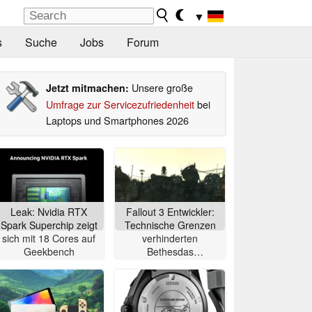
▼
s
Suche
Jobs
Forum
Unsere große
Jetzt mitmachen:
Umfrage zur Servicezufriedenheit
bei
Laptops und Smartphones 2026
Leak: Nvidia RTX
Fallout 3 Entwickler:
Spark Superchip zeigt
Technische Grenzen
sich mit 18 Cores auf
verhinderten
Geekbench
Bethesdas
ursprüngliche Vision