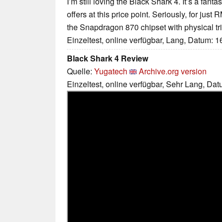
I’m still loving the Black Shark 4. It’s a fant
offers at this price point. Seriously, for just
the Snapdragon 870 chipset with physical tri
Einzeltest, online verfügbar, Lang, Datum: 
Black Shark 4 Review
Quelle:
Yugatech
Archive.org version
Einzeltest, online verfügbar, Sehr Lang, Da