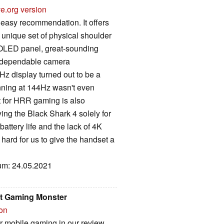
e.org version
easy recommendation. It offers
a unique set of physical shoulder
z OLED panel, great-sounding
d dependable camera
z display turned out to be a
nning at 144Hz wasn't even
 for HRR gaming is also
ing the Black Shark 4 solely for
ttery life and the lack of 4K
it hard for us to give the handset a
tum: 24.05.2021
et Gaming Monster
ion
er mobile gaming in our review,