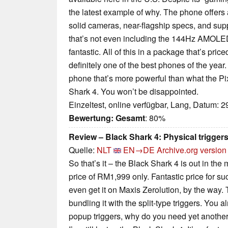
the latest example of why. The phone offers 
solid cameras, near-flagship specs, and sup
that’s not even including the 144Hz AMOLED 
fantastic. All of this in a package that’s price
definitely one of the best phones of the year. 
phone that’s more powerful than what the Pixe
Shark 4. You won’t be disappointed.
Einzeltest, online verfügbar, Lang, Datum: 
Bewertung:
Gesamt
: 80%
Review – Black Shark 4: Physical triggers
Quelle:
NLT
EN→DE
Archive.org version
So that’s it – the Black Shark 4 is out in the 
price of RM1,999 only. Fantastic price for s
even get it on Maxis Zerolution, by the way.
bundling it with the split-type triggers. You 
popup triggers, why do you need yet another