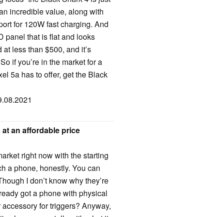
an incredible value, along with
port for 120W fast charging. And
panel that is flat and looks
d at less than $500, and it’s
So if you’re in the market for a
l 5a has to offer, get the Black
29.08.2021
 at an affordable price
market right now with the starting
uch a phone, honestly. You can
 Though I don’t know why they’re
already got a phone with physical
 accessory for triggers? Anyway,