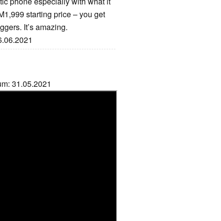
astic phone especially with what it
 RM1,999 starting price – you get
ggers. It’s amazing.
16.06.2021
tum: 31.05.2021