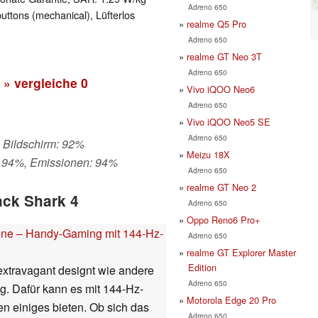
Adreno 650
uttons (mechanical), Lüfterlos
realme Q5 Pro
Adreno 650
realme GT Neo 3T
Adreno 650
» vergleiche
0
Vivo iQOO Neo6
Adreno 650
Vivo iQOO Neo5 SE
Adreno 650
, Bildschirm: 92%
Meizu 18X
: 94%, Emissionen: 94%
Adreno 650
realme GT Neo 2
ack Shark 4
Adreno 650
Oppo Reno6 Pro+
one – Handy-Gaming mit 144-Hz-
Adreno 650
realme GT Explorer Master
Edition
extravagant designt wie andere
Adreno 650
. Dafür kann es mit 144-Hz-
Motorola Edge 20 Pro
n einiges bieten. Ob sich das
Adreno 650