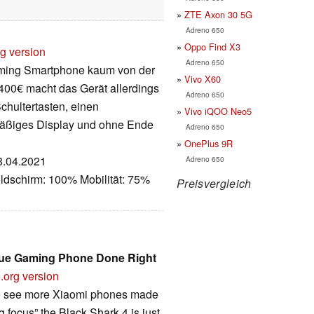
ZTE Axon 30 5G
Adreno 650
Oppo Find X3
rg version
Adreno 650
aming Smartphone kaum von der
Vivo X60
400€ macht das Gerät allerdings
Adreno 650
chultertasten, einen
Vivo iQOO Neo5
äßiges Display und ohne Ende
Adreno 650
OnePlus 9R
28.04.2021
Adreno 650
ldschirm: 100% Mobilität: 75%
Preisvergleich
alue Gaming Phone Done Right
.org version
 to see more Xiaomi phones made
g focus” the Black Shark 4 is just