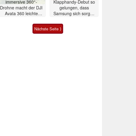
immersive 360°-
Klapphandy-Debut so
Drohne macht der DJI
gelungen, dass
Avata 360 leichte
Samsung sich sorgen
Konkurrenz
muss? – Razr Fold
Smartphone im Test
Nächste Seite ⟩