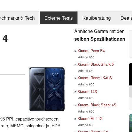
nchmarks & Tech
Externe Tests
Kaufberatung
Deal
Ähnliche Geräte mit den
 4
selben Spezifikationen
Xiaomi Poco F4
Adreno 650
Xiaomi Black Shark 5
Adreno 650
Xiaomi Redmi K40S
Adreno 650
Xiaomi 12X
Adreno 650
Xiaomi Black Shark 4S
Adreno 650
Xiaomi Mi 11X
395 PPI, capacitive touchscreen,
ate, MEMC, spiegelnd: ja, HDR,
Adreno 650
Xiaomi Redmi K40