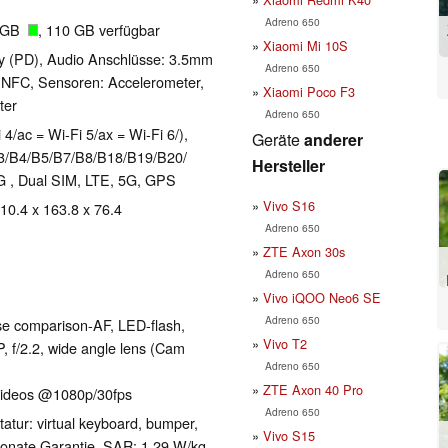
Adreno 650
8 GB
, 110 GB verfügbar
Xiaomi Mi 10S
y (PD), Audio Anschlüsse: 3.5mm
Adreno 650
r, NFC, Sensoren: Accelerometer,
Xiaomi Poco F3
ter
Adreno 650
 4/ac = Wi-Fi 5/ax = Wi-Fi 6/),
Geräte
anderer
​B4/​B5/​B7/​B8/​B18/​B19/​B20/​
Hersteller
 5G , Dual SIM, LTE, 5G, GPS
Vivo S16
 10.4 x 163.8 x 76.4
Adreno 650
ZTE Axon 30s
Adreno 650
Vivo iQOO Neo6 SE
Adreno 650
se comparison-AF, LED-flash,
Vivo T2
 f/​2.2, wide angle lens (Cam
Adreno 650
)
ZTE Axon 40 Pro
Videos @1080p/​30fps
Adreno 650
atur: virtual keyboard, bumper,
Vivo S15
Monate Garantie, SAR: 1.29 W/kg