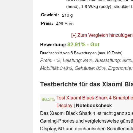
(head), 1.6 W/kg (body); shoulder b
Gewicht
210 g
Preis
429 Euro
[+] Zum Vergleich hinzufügen
82.91%
- Gut
Bewertung:
Durchschnitt von
8
Bewertungen (aus
19
Tests)
Preis: - %, Leistung: 84%, Ausstattung: 68%
Mobilität: 348%, Gehäuse: 85%, Ergonomie
Testberichte für das Xiaomi Bl
Test Xiaomi Black Shark 4 Smartph
86.3%
Display
|
Notebookcheck
Das Xiaomi Black Shark 4 ist nicht ganz so 
Gaming-Phones und vergleichsweise günstig
Display, 5G und mechanischen Schultertaste