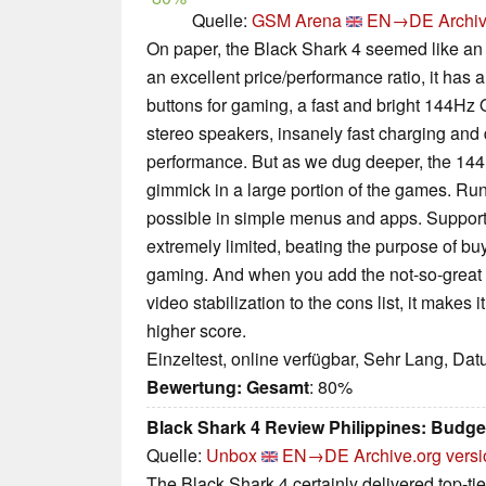
Quelle:
GSM Arena
EN→DE
Archiv
On paper, the Black Shark 4 seemed like an 
an excellent price/performance ratio, it has 
buttons for gaming, a fast and bright 144H
stereo speakers, insanely fast charging an
performance. But as we dug deeper, the 144H
gimmick in a large portion of the games. Ru
possible in simple menus and apps. Support
extremely limited, beating the purpose of buy
gaming. And when you add the not-so-great ba
video stabilization to the cons list, it makes 
higher score.
Einzeltest, online verfügbar, Sehr Lang, Da
Bewertung:
Gesamt
: 80%
Black Shark 4 Review Philippines: Budg
Quelle:
Unbox
EN→DE
Archive.org vers
The Black Shark 4 certainly delivered top-ti