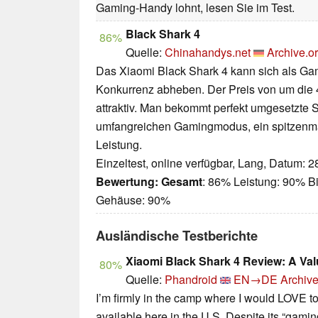
Gaming-Handy lohnt, lesen Sie im Test.
Black Shark 4
86%
Quelle:
Chinahandys.net
Archive.o
Das Xiaomi Black Shark 4 kann sich als G
Konkurrenz abheben. Der Preis von um die 
attraktiv. Man bekommt perfekt umgesetzte S
umfangreichen Gamingmodus, ein spitzenm
Leistung.
Einzeltest, online verfügbar, Lang, Datum: 
Bewertung:
Gesamt
: 86% Leistung: 90% Bi
Gehäuse: 90%
Ausländische Testberichte
Xiaomi Black Shark 4 Review: A V
80%
Quelle:
Phandroid
EN→DE
Archive
I’m firmly in the camp where I would LOVE
available here in the U.S. Despite its “gamin