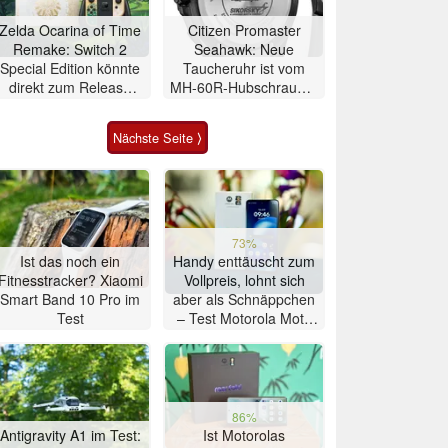
Zelda Ocarina of Time
Citizen Promaster
Remake: Switch 2
Seahawk: Neue
Special Edition könnte
Taucheruhr ist vom
direkt zum Release
MH-60R-Hubschrauber
des Spiels erscheinen
inspiriert
Nächste Seite ⟩
73%
Ist das noch ein
Handy enttäuscht zum
Fitnesstracker? Xiaomi
Vollpreis, lohnt sich
Smart Band 10 Pro im
aber als Schnäppchen
Test
– Test Motorola Moto
G47 Smartphone
86%
Antigravity A1 im Test:
Ist Motorolas