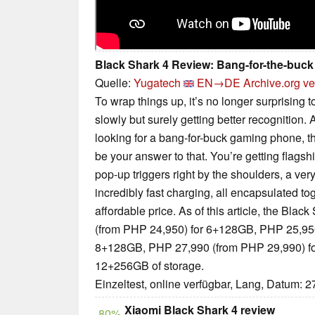
Black Shark 4 Review: Bang-for-the-buc
Quelle:
Yugatech
EN→DE
Archive.org ve
To wrap things up, it’s no longer surprising
slowly but surely getting better recognition. 
looking for a bang-for-buck gaming phone, t
be your answer to that. You’re getting flags
pop-up triggers right by the shoulders, a ve
incredibly fast charging, all encapsulated t
affordable price. As of this article, the Blac
(from PHP 24,950) for 6+128GB, PHP 25,950
8+128GB, PHP 27,990 (from PHP 29,990) f
12+256GB of storage.
Einzeltest, online verfügbar, Lang, Datum: 
Xiaomi Black Shark 4 review
80%