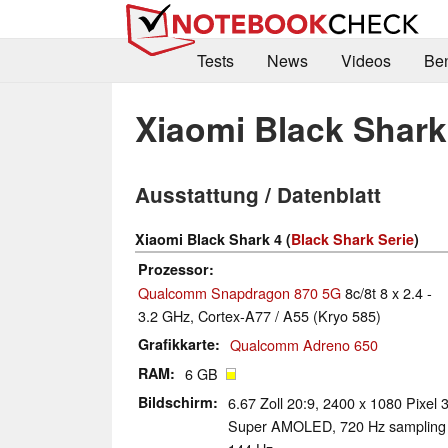
Tests
News
Videos
Be
Xiaomi Black Shark
Ausstattung / Datenblatt
Xiaomi Black Shark 4 (
Black Shark Serie
)
Prozessor
Qualcomm Snapdragon 870 5G
8c/8t 8 x 2.4 -
3.2 GHz, Cortex-A77 / A55 (Kryo 585)
Grafikkarte
Qualcomm Adreno 650
RAM
6 GB
Bildschirm
6.67 Zoll 20:9, 2400 x 1080 Pixel 
Super AMOLED, 720 Hz sampling r