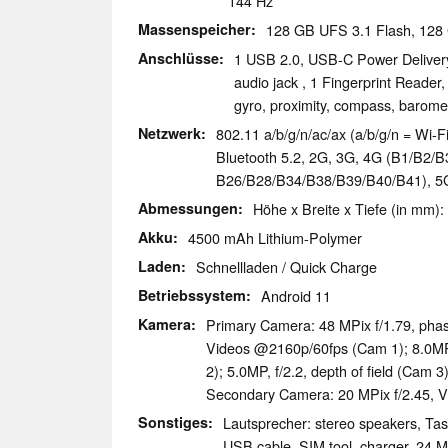
144 Hz
Massenspeicher
128 GB UFS 3.1 Flash, 12
Anschlüsse
1 USB 2.0, USB-C Power Deliver
audio jack , 1 Fingerprint Reade
gyro, proximity, compass, barome
Netzwerk
802.11 a/b/g/n/ac/ax (a/b/g/n = Wi-Fi
Bluetooth 5.2, 2G, 3G, 4G (B1/​B2/​B3/
B26/​B28/​B34/​B38/​B39/​B40/​B41),
Abmessungen
Höhe x Breite x Tiefe (in mm):
Akku
4500 mAh Lithium-Polymer
Laden
Schnellladen / Quick Charge
Betriebssystem
Android 11
Kamera
Primary Camera: 48 MPix f/​1.79, pha
Videos @2160p/​60fps (Cam 1); 8.0MP,
2); 5.0MP, f/​2.2, depth of field (Cam 3
Secondary Camera: 20 MPix f/​2.45, 
Sonstiges
Lautsprecher: stereo speakers, Tast
USB cable, SIM tool, charger, 24 