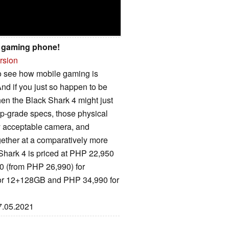
k gaming phone!
rsion
 to see how mobile gaming is
And if you just so happen to be
hen the Black Shark 4 might just
hip-grade specs, those physical
ry acceptable camera, and
ogether at a comparatively more
k Shark 4 is priced at PHP 22,950
 (from PHP 26,990) for
or 12+128GB and PHP 34,990 for
27.05.2021