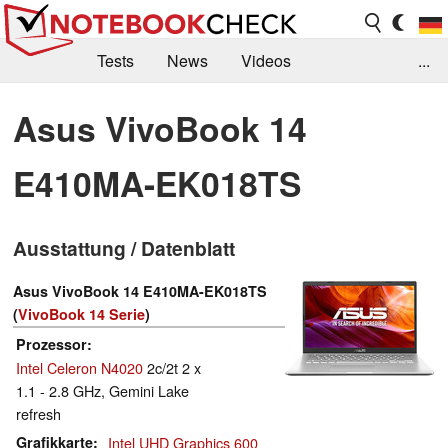
Tests
News
Videos
...
Benchmarks & Tech
Externe Tests
Asus VivoBook 14
Kaufberatung
Deals
Suche
Jobs
E410MA-EK018TS
Forum
Ausstattung / Datenblatt
Asus VivoBook 14 E410MA-EK018TS
(
VivoBook 14 Serie
)
Prozessor
Intel Celeron N4020
2c/2t 2 x
1.1 - 2.8 GHz, Gemini Lake
refresh
Grafikkarte
Intel UHD Graphics 600