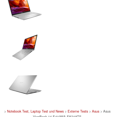
>
Notebook Test, Laptop Test und News
>
Externe Tests
>
Asus
> Asus
VivoBook 14 E410MA-EK018TS