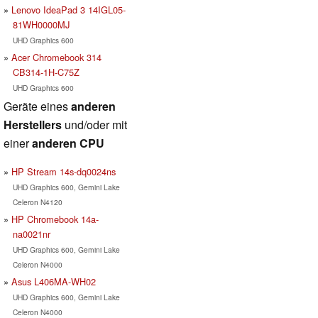
Lenovo IdeaPad 3 14IGL05-
81WH0000MJ
UHD Graphics 600
Acer Chromebook 314
CB314-1H-C75Z
UHD Graphics 600
Geräte eines
anderen
Herstellers
und/oder mit
einer
anderen CPU
HP Stream 14s-dq0024ns
UHD Graphics 600, Gemini Lake
Celeron N4120
HP Chromebook 14a-
na0021nr
UHD Graphics 600, Gemini Lake
Celeron N4000
Asus L406MA-WH02
UHD Graphics 600, Gemini Lake
Celeron N4000