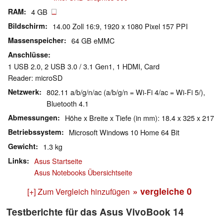
RAM
4 GB
Bildschirm
14.00 Zoll 16:9, 1920 x 1080 Pixel 157 PPI
Massenspeicher
64 GB eMMC
Anschlüsse
1 USB 2.0, 2 USB 3.0 / 3.1 Gen1, 1 HDMI, Card
Reader: microSD
Netzwerk
802.11 a/b/g/n/ac (a/b/g/n = Wi-Fi 4/ac = Wi-Fi 5/),
Bluetooth 4.1
Abmessungen
Höhe x Breite x Tiefe (in mm): 18.4 x 325 x 217
Betriebssystem
Microsoft Windows 10 Home 64 Bit
Gewicht
1.3 kg
Links
Asus Startseite
Asus Notebooks Übersichtseite
» vergleiche
0
[+] Zum Vergleich hinzufügen
Testberichte für das Asus VivoBook 14