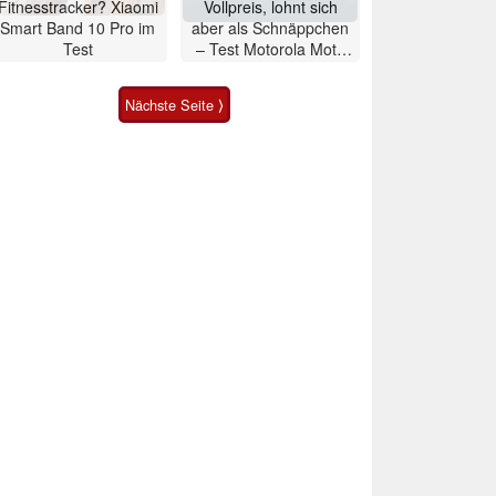
Fitnesstracker? Xiaomi
Vollpreis, lohnt sich
Smart Band 10 Pro im
aber als Schnäppchen
Test
– Test Motorola Moto
G47 Smartphone
Nächste Seite ⟩