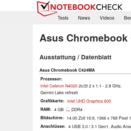
Tests
News
Videos
Be
Asus Chromebook
Ausstattung / Datenblatt
Asus Chromebook C424MA
Prozessor
Intel Celeron N4020
2c/2t 2 x 1.1 - 2.8 GHz,
Gemini Lake refresh
Grafikkarte
Intel UHD Graphics 600
RAM
4 GB
, DDR4
Bildschirm
14.00 Zoll 16:9, 1366 x 768 Pixel 
Anschlüsse
4 USB 3.0 / 3.1 Gen1, Audio Ans