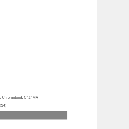
s Chromebook C424MA
024)