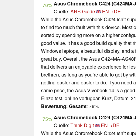
Asus Chromebook C424 (C424MA-
76%
Quelle:
ARS Guide
EN→DE
While the Asus Chromebook C424 isn’t super
to find too much fault with this device. Most 
sorted by spending more on a higher configu
good value. It has a good build quality that 
Windows laptops, a beautiful display, and a 
great buy. Overall, the Asus C424MA-AS48F
that delivers an enjoyable experience for 
brethren, as long as you’re able to get by w
getting easier and easier to do. If you need
same price, the Asus Vivobook 14 is a good 
Einzeltest, online verfügbar, Kurz, Datum: 2
Bewertung:
Gesamt
: 76%
Asus Chromebook C424 (C424MA-
75%
Quelle:
Think Digit
EN→DE
While the Asus Chromebook C424 isn’t super