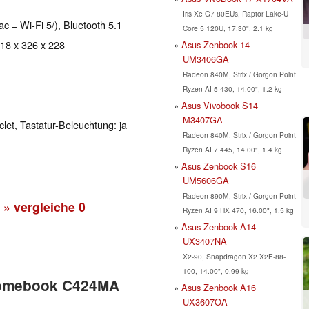
Iris Xe G7 80EUs, Raptor Lake-U
ac = Wi-Fi 5/), Bluetooth 5.1
Core 5 120U, 17.30", 2.1 kg
 18 x 326 x 228
Asus Zenbook 14
UM3406GA
Radeon 840M, Strix / Gorgon Point
Ryzen AI 5 430, 14.00", 1.2 kg
Asus Vivobook S14
M3407GA
clet, Tastatur-Beleuchtung: ja
Radeon 840M, Strix / Gorgon Point
Ryzen AI 7 445, 14.00", 1.4 kg
Asus Zenbook S16
UM5606GA
Radeon 890M, Strix / Gorgon Point
» vergleiche
0
Ryzen AI 9 HX 470, 16.00", 1.5 kg
Asus Zenbook A14
UX3407NA
X2-90, Snapdragon X2 X2E-88-
100, 14.00", 0.99 kg
hromebook C424MA
Asus Zenbook A16
UX3607OA