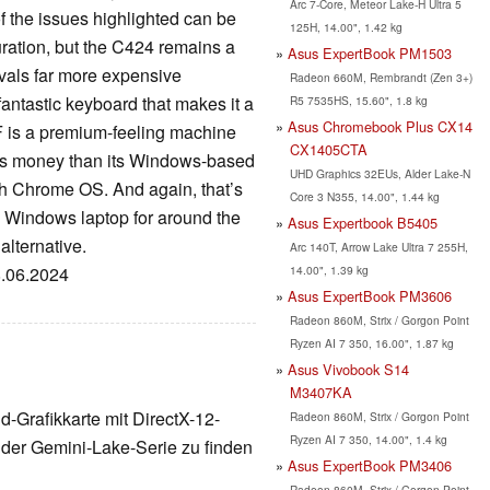
Arc 7-Core, Meteor Lake-H Ultra 5
of the issues highlighted can be
125H, 14.00", 1.42 kg
ration, but the C424 remains a
Asus ExpertBook PM1503
rivals far more expensive
Radeon 660M, Rembrandt (Zen 3+)
fantastic keyboard that makes it a
R5 7535HS, 15.60", 1.8 kg
Asus Chromebook Plus CX14
 is a premium-feeling machine
CX1405CTA
less money than its Windows-based
UHD Graphics 32EUs, Alder Lake-N
ith Chrome OS. And again, that’s
Core 3 N355, 14.00", 1.44 kg
 a Windows laptop for around the
Asus Expertbook B5405
alternative.
Arc 140T, Arrow Lake Ultra 7 255H,
14.00", 1.39 kg
8.06.2024
Asus ExpertBook PM3606
Radeon 860M, Strix / Gorgon Point
Ryzen AI 7 350, 16.00", 1.87 kg
Asus Vivobook S14
M3407KA
nd-Grafikkarte mit DirectX-12-
Radeon 860M, Strix / Gorgon Point
Ryzen AI 7 350, 14.00", 1.4 kg
der Gemini-Lake-Serie zu finden
Asus ExpertBook PM3406
Radeon 860M, Strix / Gorgon Point