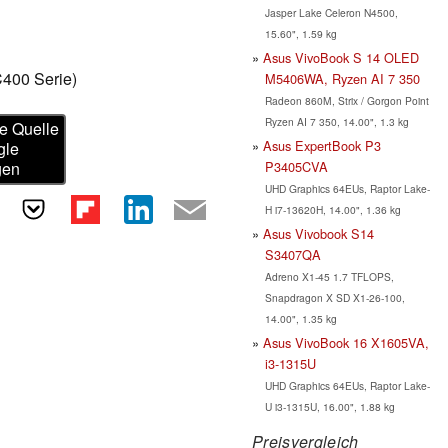
Jasper Lake Celeron N4500,
15.60", 1.59 kg
Asus VivoBook S 14 OLED
400 Serie)
M5406WA, Ryzen AI 7 350
Radeon 860M, Strix / Gorgon Point
Ryzen AI 7 350, 14.00", 1.3 kg
e Quelle
Asus ExpertBook P3
gle
P3405CVA
gen
UHD Graphics 64EUs, Raptor Lake-
H i7-13620H, 14.00", 1.36 kg
Asus Vivobook S14
S3407QA
Adreno X1-45 1.7 TFLOPS,
Snapdragon X SD X1-26-100,
14.00", 1.35 kg
Asus VivoBook 16 X1605VA,
i3-1315U
UHD Graphics 64EUs, Raptor Lake-
U i3-1315U, 16.00", 1.88 kg
Preisvergleich