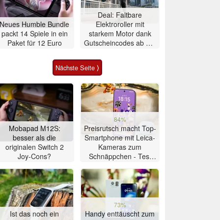
Deal: Faltbare
Neues Humble Bundle
Elektroroller mit
packt 14 Spiele in ein
starkem Motor dank
Paket für 12 Euro
Gutscheincodes ab nur
284 Euro
Nächste Seite ⟩
84%
Mobapad M12S:
Preisrutsch macht Top-
besser als die
Smartphone mit Leica-
originalen Switch 2
Kameras zum
Joy-Cons?
Schnäppchen - Test
Xiaomi 17T
73%
Ist das noch ein
Handy enttäuscht zum