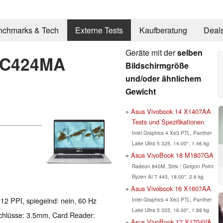
nchmarks & Tech
Externe Tests
Kaufberatung
Deal
Geräte mit der
selben
 C424MA
Bildschirmgröße
und/oder ähnlichem
Gewicht
Asus Vivobook 14 X1407AA
Tests und Spezifikationen
Intel Graphics 4 Xe3 PTL, Panther
Lake Ultra 5 325, 14.00", 1.46 kg
Asus VivoBook 18 M1807GA
Radeon 840M, Strix / Gorgon Point
Ryzen AI 7 445, 18.00", 2.6 kg
Asus Vivobook 16 X1607AA
112 PPI, spiegelnd: nein, 60 Hz
Intel Graphics 4 Xe3 PTL, Panther
Lake Ultra 5 325, 16.00", 1.88 kg
chlüsse: 3.5mm, Card Reader:
Asus VivoBook 17 X1704VA