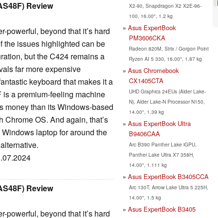
AS48F) Review
X2-90, Snapdragon X2 X2E-96-
100, 16.00", 1.2 kg
Asus ExpertBook
-powerful, beyond that it’s hard
PM3606CKA
of the issues highlighted can be
Radeon 820M, Strix / Gorgon Point
ration, but the C424 remains a
Ryzen AI 5 330, 16.00", 1.87 kg
rivals far more expensive
Asus Chromebook
CX1405CTA
fantastic keyboard that makes it a
UHD Graphics 24EUs (Alder Lake-
 is a premium-feeling machine
N), Alder Lake-N Processor N150,
less money than its Windows-based
14.00", 1.39 kg
ith Chrome OS. And again, that’s
Asus ExpertBook Ultra
 a Windows laptop for around the
B9406CAA
alternative.
Arc B390 Panther Lake iGPU,
Panther Lake Ultra X7 358H,
1.07.2024
14.00", 1.111 kg
Asus ExpertBook B3405CCA
AS48F) Review
Arc 130T, Arrow Lake Ultra 5 225H,
14.00", 1.5 kg
Asus ExpertBook B3405
-powerful, beyond that it’s hard