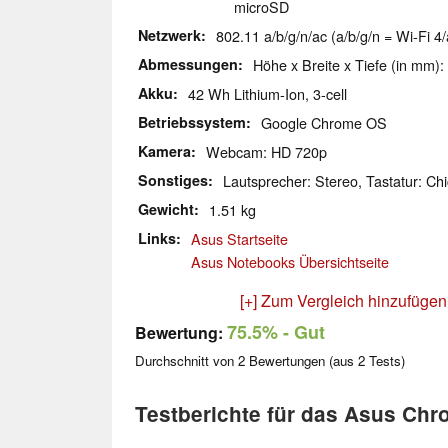
microSD
Netzwerk
802.11 a/b/g/n/ac (a/b/g/n = Wi-Fi 4/
Abmessungen
Höhe x Breite x Tiefe (in mm):
Akku
42 Wh Lithium-Ion, 3-cell
Betriebssystem
Google Chrome OS
Kamera
Webcam: HD 720p
Sonstiges
Lautsprecher: Stereo, Tastatur: Chi
Gewicht
1.51 kg
Links
Asus Startseite
Asus Notebooks Übersichtseite
[+] Zum Vergleich hinzufügen
75.5%
- Gut
Bewertung:
Durchschnitt von
2
Bewertungen (aus
2
Tests)
Testberichte für das Asus C