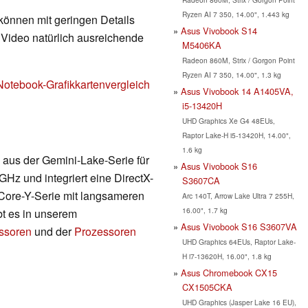
Ryzen AI 7 350, 14.00", 1.443 kg
 können mit geringen Details
Asus Vivobook S14
d Video natürlich ausreichende
M5406KA
Radeon 860M, Strix / Gorgon Point
Ryzen AI 7 350, 14.00", 1.3 kg
Notebook-Grafikkartenvergleich
Asus Vivobook 14 A1405VA,
i5-13420H
UHD Graphics Xe G4 48EUs,
Raptor Lake-H i5-13420H, 14.00",
1.6 kg
aus der Gemini-Lake-Serie für
Asus Vivobook S16
 GHz und integriert eine DirectX-
S3607CA
r Core-Y-Serie mit langsameren
Arc 140T, Arrow Lake Ultra 7 255H,
16.00", 1.7 kg
bt es in unserem
Asus Vivobook S16 S3607VA
essoren
und der
Prozessoren
UHD Graphics 64EUs, Raptor Lake-
H i7-13620H, 16.00", 1.8 kg
Asus Chromebook CX15
CX1505CKA
UHD Graphics (Jasper Lake 16 EU),