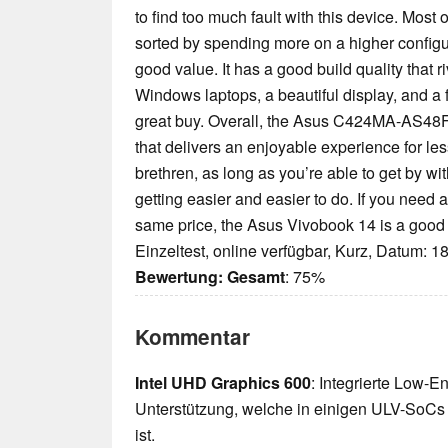
to find too much fault with this device. Most 
sorted by spending more on a higher configu
good value. It has a good build quality that 
Windows laptops, a beautiful display, and a 
great buy. Overall, the Asus C424MA-AS48F
that delivers an enjoyable experience for 
brethren, as long as you’re able to get by w
getting easier and easier to do. If you need
same price, the Asus Vivobook 14 is a good 
Einzeltest, online verfügbar, Kurz, Datum: 1
Bewertung:
Gesamt
: 75%
Kommentar
Intel UHD Graphics 600
: Integrierte Low-E
Unterstützung, welche in einigen ULV-SoCs 
ist.