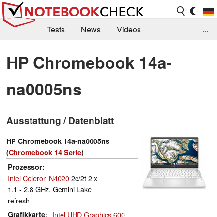
Tests
News
Videos
...
Benchmarks & Tech
Externe Tests
HP Chromebook 14a-
Kaufberatung
Deals
Suche
Jobs
na0005ns
Forum
Ausstattung / Datenblatt
HP Chromebook 14a-na0005ns
(
Chromebook 14 Serie
)
Prozessor
Intel Celeron N4020
2c/2t 2 x
1.1 - 2.8 GHz, Gemini Lake
refresh
Grafikkarte
Intel UHD Graphics 600