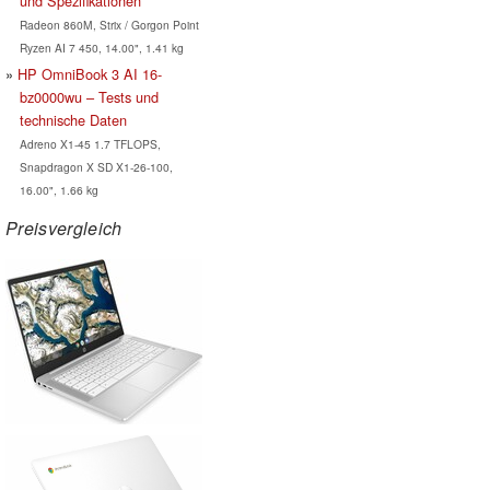
und Spezifikationen
Radeon 860M, Strix / Gorgon Point
Ryzen AI 7 450, 14.00", 1.41 kg
HP OmniBook 3 AI 16-
bz0000wu – Tests und
technische Daten
Adreno X1-45 1.7 TFLOPS,
Snapdragon X SD X1-26-100,
16.00", 1.66 kg
Preisvergleich