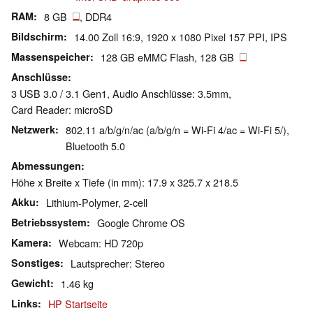
RAM
8 GB
, DDR4
Bildschirm
14.00 Zoll 16:9, 1920 x 1080 Pixel 157 PPI, IPS
Massenspeicher
128 GB eMMC Flash, 128 GB
Anschlüsse
3 USB 3.0 / 3.1 Gen1, Audio Anschlüsse: 3.5mm,
Card Reader: microSD
Netzwerk
802.11 a/b/g/n/ac (a/b/g/n = Wi-Fi 4/ac = Wi-Fi 5/),
Bluetooth 5.0
Abmessungen
Höhe x Breite x Tiefe (in mm): 17.9 x 325.7 x 218.5
Akku
Lithium-Polymer, 2-cell
Betriebssystem
Google Chrome OS
Kamera
Webcam: HD 720p
Sonstiges
Lautsprecher: Stereo
Gewicht
1.46 kg
Links
HP Startseite