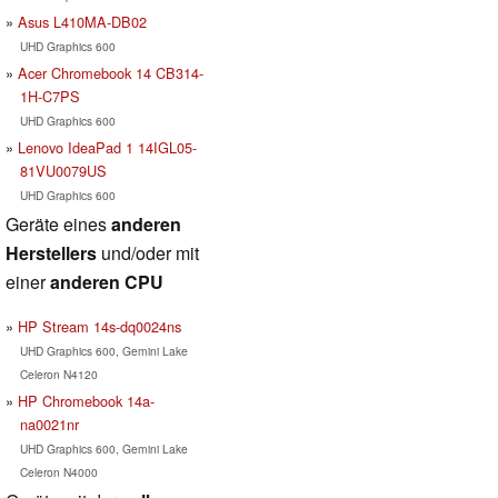
Asus L410MA-DB02
UHD Graphics 600
Acer Chromebook 14 CB314-
1H-C7PS
UHD Graphics 600
Lenovo IdeaPad 1 14IGL05-
81VU0079US
UHD Graphics 600
Geräte eines
anderen
Herstellers
und/oder mit
einer
anderen CPU
HP Stream 14s-dq0024ns
UHD Graphics 600, Gemini Lake
Celeron N4120
HP Chromebook 14a-
na0021nr
UHD Graphics 600, Gemini Lake
Celeron N4000