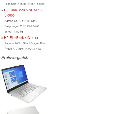
Lake Ultra 7 356H, 14.00", 1.3 kg
HP OmniBook 5 NGAI 16-
bf0000
Adreno X1-45 1.7 TFLOPS,
Snapdragon X SD X1-26-100,
16.00", 1.59 kg
HP EliteBook 6 G1a 14
Radeon 860M, Strix / Gorgon Point
Ryzen AI 7 350, 14.00", 1.4 kg
Preisvergleich