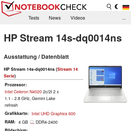
Tests
News
Videos
...
Benchmarks & Tech
Externe Tests
HP Stream 14s-dq0014ns
Kaufberatung
Deals
Suche
Jobs
Ausstattung / Datenblatt
Forum
HP Stream 14s-dq0014ns (
Stream 14
Serie
)
Prozessor
Intel Celeron N4020
2c/2t 2 x
1.1 - 2.8 GHz, Gemini Lake
refresh
Grafikkarte
Intel UHD Graphics 600
RAM
4 GB
, DDR4-2400
Bildschirm