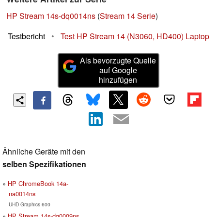
HP Stream 14s-dq0014ns
(
Stream 14 Serie
)
Testbericht
•
Test HP Stream 14 (N3060, HD400) Laptop
Als bevorzugte Quelle
auf Google
hinzufügen
Ähnliche Geräte mit den
selben Spezifikationen
HP ChromeBook 14a-
na0014ns
UHD Graphics 600
HP Stream 14s-dq0009ns