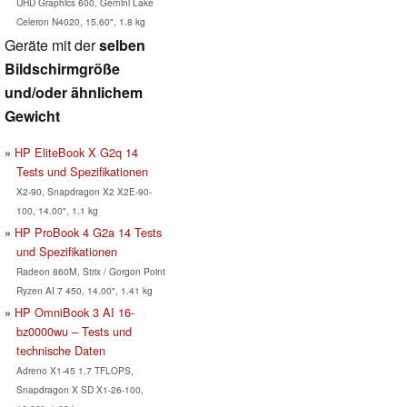
UHD Graphics 600, Gemini Lake
Celeron N4020, 15.60", 1.8 kg
Geräte mit der
selben
Bildschirmgröße
und/oder ähnlichem
Gewicht
HP EliteBook X G2q 14
Tests und Spezifikationen
X2-90, Snapdragon X2 X2E-90-
100, 14.00", 1.1 kg
HP ProBook 4 G2a 14 Tests
und Spezifikationen
Radeon 860M, Strix / Gorgon Point
Ryzen AI 7 450, 14.00", 1.41 kg
HP OmniBook 3 AI 16-
bz0000wu – Tests und
technische Daten
Adreno X1-45 1.7 TFLOPS,
Snapdragon X SD X1-26-100,