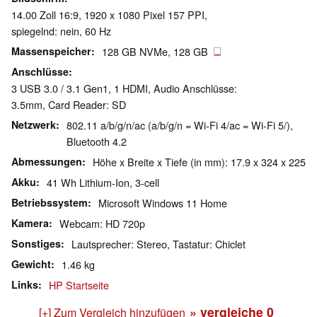
14.00 Zoll 16:9, 1920 x 1080 Pixel 157 PPI,
spiegelnd: nein, 60 Hz
Massenspeicher
128 GB NVMe, 128 GB
Anschlüsse
3 USB 3.0 / 3.1 Gen1, 1 HDMI, Audio Anschlüsse:
3.5mm, Card Reader: SD
Netzwerk
802.11 a/b/g/n/ac (a/b/g/n = Wi-Fi 4/ac = Wi-Fi 5/),
Bluetooth 4.2
Abmessungen
Höhe x Breite x Tiefe (in mm): 17.9 x 324 x 225
Akku
41 Wh Lithium-Ion, 3-cell
Betriebssystem
Microsoft Windows 11 Home
Kamera
Webcam: HD 720p
Sonstiges
Lautsprecher: Stereo, Tastatur: Chiclet
Gewicht
1.46 kg
Links
HP Startseite
» vergleiche
0
[+] Zum Vergleich hinzufügen