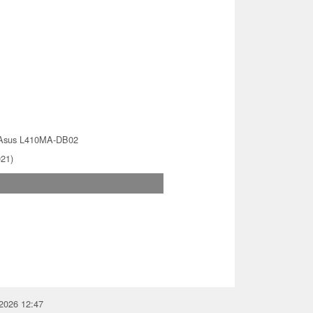
Asus L410MA-DB02
021)
.2026 12:47