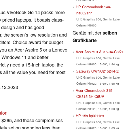
HP Chromebook 14a-
Asus VivoBook Go 14 packs more
na0021nr
priced laptops. It boasts class-
UHD Graphics 600, Gemini Lake
Celeron N4000
ess design and has good
Geräte mit der
selben
r, the screen’s low resolution and
Grafikkarte
ditors’ Choice award for budget
 you an Acer Aspire 5 or a Lenovo
Acer Aspire 3 A315-34-C8K1
ll Windows 11 and better
UHD Graphics 600, Gemini Lake
rictly need a 15-inch laptop, the
Celeron N4000, 15.60", 1.94 kg
Gateway GWNC21524-RD
all the value you need for most
UHD Graphics 600, Gemini Lake
Celeron N4020, 15.60", 1.58 kg
3.12.2023
Acer Chromebook 315
CB315-3H-C6UR
UHD Graphics 600, Gemini Lake
Celeron N4120, 15.60", 1.63 kg
sion
HP 15s-fq0011ns
ust $265, and those compromises
UHD Graphics 600, Gemini Lake
utely set on spending less than
Celeron N4020, 15.60", 1.65 kg