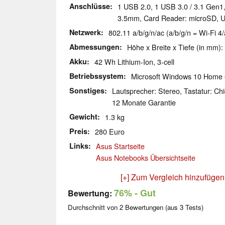
Anschlüsse
1 USB 2.0, 1 USB 3.0 / 3.1 Gen1
3.5mm, Card Reader: microSD, 
Netzwerk
802.11 a/b/g/n/ac (a/b/g/n = Wi-Fi 4/
Abmessungen
Höhe x Breite x Tiefe (in mm):
Akku
42 Wh Lithium-Ion, 3-cell
Betriebssystem
Microsoft Windows 10 Home 
Sonstiges
Lautsprecher: Stereo, Tastatur: Chi
12 Monate Garantie
Gewicht
1.3 kg
Preis
280 Euro
Links
Asus Startseite
Asus Notebooks Übersichtseite
[+] Zum Vergleich hinzufügen
76%
- Gut
Bewertung:
Durchschnitt von
2
Bewertungen (aus
3
Tests)