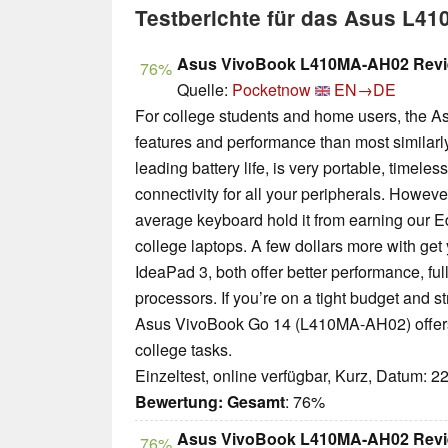
Testberichte für das Asus L4
Asus VivoBook L410MA-AH02 Rev
76%
Quelle:
Pocketnow
EN→DE
For college students and home users, the 
features and performance than most similarly 
leading battery life, is very portable, timel
connectivity for all your peripherals. Howeve
average keyboard hold it from earning our E
college laptops. A few dollars more with get
IdeaPad 3, both offer better performance, fu
processors. If you’re on a tight budget and st
Asus VivoBook Go 14 (L410MA-AH02) offers 
college tasks.
Einzeltest, online verfügbar, Kurz, Datum: 2
Bewertung:
Gesamt
: 76%
Asus VivoBook L410MA-AH02 Rev
76%