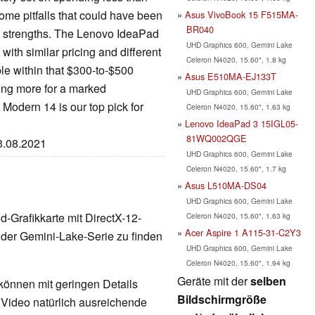
some pitfalls that could have been
Asus VivoBook 15 F515MA-
BR040
 are strengths. The Lenovo IdeaPad
UHD Graphics 600, Gemini Lake
 with similar pricing and different
Celeron N4020, 15.60", 1.8 kg
xible within that $300-to-$500
Asus E510MA-EJ133T
ng more for a marked
UHD Graphics 600, Gemini Lake
Modern 14 is our top pick for
Celeron N4020, 15.60", 1.63 kg
Lenovo IdeaPad 3 15IGL05-
81WQ002QGE
13.08.2021
UHD Graphics 600, Gemini Lake
Celeron N4020, 15.60", 1.7 kg
Asus L510MA-DS04
UHD Graphics 600, Gemini Lake
nd-Grafikkarte mit DirectX-12-
Celeron N4020, 15.60", 1.63 kg
Acer Aspire 1 A115-31-C2Y3
der Gemini-Lake-Serie zu finden
UHD Graphics 600, Gemini Lake
Celeron N4020, 15.60", 1.94 kg
Geräte mit der
selben
 können mit geringen Details
Bildschirmgröße
d Video natürlich ausreichende