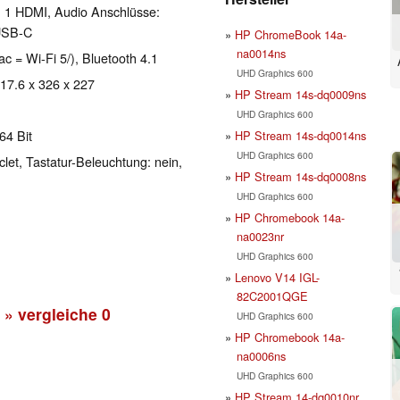
, 1 HDMI, Audio Anschlüsse:
USB-C
HP ChromeBook 14a-
na0014ns
ac = Wi-Fi 5/), Bluetooth 4.1
UHD Graphics 600
 17.6 x 326 x 227
HP Stream 14s-dq0009ns
UHD Graphics 600
64 Bit
HP Stream 14s-dq0014ns
UHD Graphics 600
clet, Tastatur-Beleuchtung: nein,
HP Stream 14s-dq0008ns
UHD Graphics 600
HP Chromebook 14a-
na0023nr
UHD Graphics 600
Lenovo V14 IGL-
82C2001QGE
» vergleiche
0
UHD Graphics 600
HP Chromebook 14a-
na0006ns
UHD Graphics 600
HP Stream 14-dq0010nr