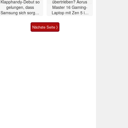
Klapphandy-Debut so
übertrieben? Aorus
gelungen, dass
Master 16 Gaming-
Samsung sich sorgen
Laptop mit Zen 5 im
muss? – Razr Fold
Test
Smartphone im Test
Nächste Seite ⟩