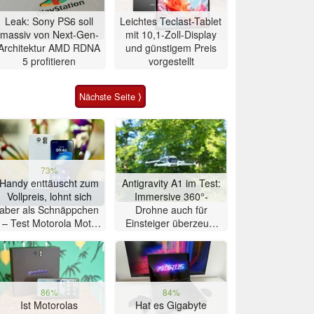
Leak: Sony PS6 soll
Leichtes Teclast-Tablet
massiv von Next-Gen-
mit 10,1-Zoll-Display
Architektur AMD RDNA
und günstigem Preis
5 profitieren
vorgestellt
Nächste Seite ⟩
73%
Handy enttäuscht zum
Antigravity A1 im Test:
Vollpreis, lohnt sich
Immersive 360°-
aber als Schnäppchen
Drohne auch für
– Test Motorola Moto
Einsteiger überzeugt
G47 Smartphone
mit Einschränkungen
86%
84%
Ist Motorolas
Hat es Gigabyte