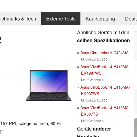
nchmarks & Tech
Externe Tests
Kaufberatung
Deal
Ähnliche Geräte mit den
2
selben Spezifikationen
Asus Chromebook C424MA
UHD Graphics 600
Asus VivoBook 14 E410MA-
EK1987WS
UHD Graphics 600
Asus VivoBook 14 E410MA-
EK007WS
UHD Graphics 600
Asus VivoBook 14 E410MA-
EK007TS
UHD Graphics 600
 157 PPI, spiegelnd: nein, 60 Hz
Geräte
anderer
B
Hersteller