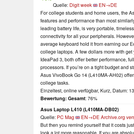
Quelle:
Digit week
EN→DE
For college students and home users, the 
features and performance than most similarly 
leading battery life, is very portable, timel
connectivity for all your peripherals. Howeve
average keyboard hold it from earning our E
college laptops. A few dollars more with get
IdeaPad 3, both offer better performance, fu
processors. If you’re on a tight budget and st
Asus VivoBook Go 14 (L410MA-AH02) offers 
college tasks.
Einzeltest, online verfügbar, Kurz, Datum: 1
Bewertung:
Gesamt
: 76%
Asus Laptop L410 (L410MA-DB02)
Quelle:
PC Mag
EN→DE
Archive.org ver
But then you remind yourself that it costs j
look a lot more reasonable. If you are absol