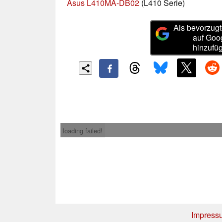
Asus L410MA-DB02
(L410 Serie)
Als bevorzugt
auf Goo
hinzufü
loading failed!
Impress