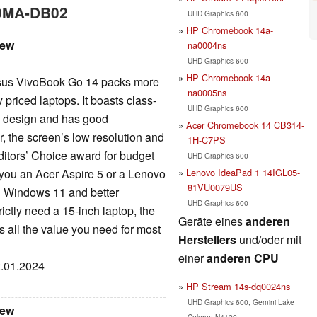
10MA-DB02
UHD Graphics 600
HP Chromebook 14a-
iew
na0004ns
UHD Graphics 600
HP Chromebook 14a-
Asus VivoBook Go 14 packs more
na0005ns
priced laptops. It boasts class-
UHD Graphics 600
ess design and has good
Acer Chromebook 14 CB314-
r, the screen’s low resolution and
1H-C7PS
ditors’ Choice award for budget
UHD Graphics 600
Lenovo IdeaPad 1 14IGL05-
 you an Acer Aspire 5 or a Lenovo
81VU0079US
ll Windows 11 and better
UHD Graphics 600
rictly need a 15-inch laptop, the
Geräte eines
anderen
all the value you need for most
Herstellers
und/oder mit
einer
anderen CPU
2.01.2024
HP Stream 14s-dq0024ns
UHD Graphics 600, Gemini Lake
iew
Celeron N4120