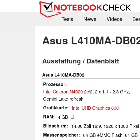
Tests
News
Videos
Be
Asus L410MA-DB0
Ausstattung / Datenblatt
Asus L410MA-DB02
Prozessor
Intel Celeron N4020
2c/2t 2 x 1.1 - 2.8 GHz,
Gemini Lake refresh
Grafikkarte
Intel UHD Graphics 600
RAM
4 GB
Bildschirm
14.00 Zoll 16:9, 1920 x 1080 Pixel
Massenspeicher
64 GB eMMC Flash, 64 G