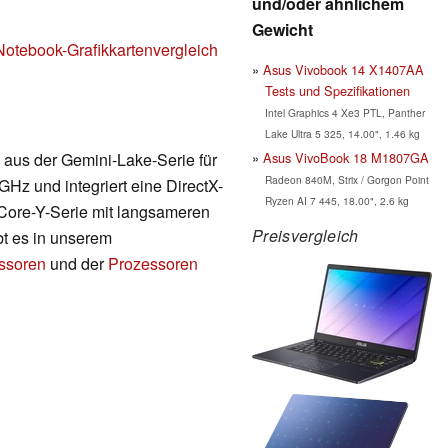
und/oder ähnlichem
Gewicht
Notebook-Grafikkartenvergleich
Asus Vivobook 14 X1407AA
Tests und Spezifikationen
Intel Graphics 4 Xe3 PTL, Panther
Lake Ultra 5 325, 14.00", 1.46 kg
Asus VivoBook 18 M1807GA
aus der Gemini-Lake-Serie für
Radeon 840M, Strix / Gorgon Point
 GHz und integriert eine DirectX-
Ryzen AI 7 445, 18.00", 2.6 kg
r Core-Y-Serie mit langsameren
Preisvergleich
bt es in unserem
essoren
und der
Prozessoren