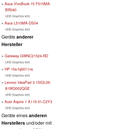
Asus VivoBook 15 F515MA-
BR040
UHD Graphics 600
Asus L510MA-DS04
UHD Graphics 600
Geräte
anderer
Hersteller
Gateway GWNC21524-RD
UHD Graphics 600
HP 15s-fq0011ns
UHD Graphics 600
Lenovo IdeaPad 3 15IGL05-
81WQ002QGE
UHD Graphics 600
Acer Aspire 1 A115-31-C2Y3
UHD Graphics 600
Geräte eines
anderen
Herstellers
und/oder mit