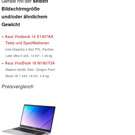
Geräte mit der
selben
Bildschirmgröße
und/oder ähnlichem
Gewicht
Asus Vivobook 14 X1407AA
Tests und Spezifikationen
Intel Graphics 4 Xe3 PTL, Panther
Lake Ultra 5 325, 14.00", 1.46 kg
Asus VivoBook 18 M1807GA
Radeon 840M, Strix / Gorgon Point
Ryzen AI 7 445, 18.00", 2.6 kg
Preisvergleich