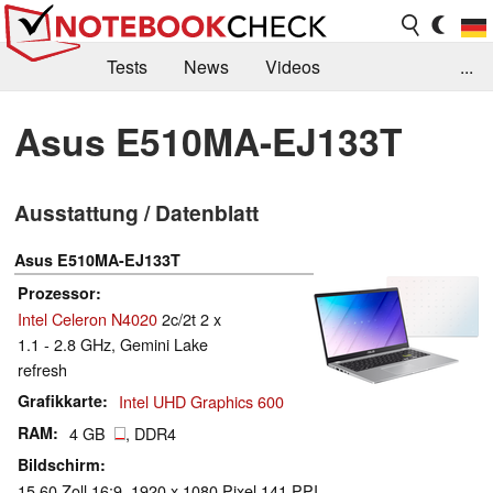
Tests
News
Videos
...
Benchmarks & Tech
Externe Tests
Asus E510MA-EJ133T
Kaufberatung
Deals
Suche
Jobs
Ausstattung / Datenblatt
Forum
Asus E510MA-EJ133T
Prozessor
Intel Celeron N4020
2c/2t 2 x
1.1 - 2.8 GHz, Gemini Lake
refresh
Grafikkarte
Intel UHD Graphics 600
RAM
4 GB
, DDR4
Bildschirm
15.60 Zoll 16:9, 1920 x 1080 Pixel 141 PPI,