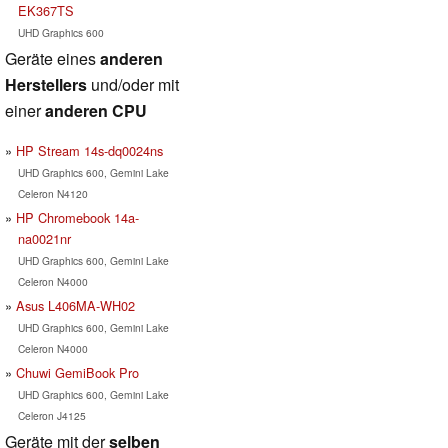
EK367TS
UHD Graphics 600
Geräte eines
anderen
Herstellers
und/oder mit
einer
anderen CPU
HP Stream 14s-dq0024ns
UHD Graphics 600, Gemini Lake
Celeron N4120
HP Chromebook 14a-
na0021nr
UHD Graphics 600, Gemini Lake
Celeron N4000
Asus L406MA-WH02
UHD Graphics 600, Gemini Lake
Celeron N4000
Chuwi GemiBook Pro
UHD Graphics 600, Gemini Lake
Celeron J4125
Geräte mit der
selben