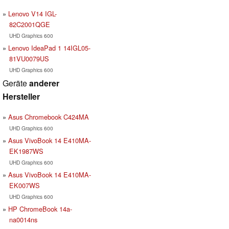
Lenovo V14 IGL-
82C2001QGE
UHD Graphics 600
Lenovo IdeaPad 1 14IGL05-
81VU0079US
UHD Graphics 600
Geräte
anderer
Hersteller
Asus Chromebook C424MA
UHD Graphics 600
Asus VivoBook 14 E410MA-
EK1987WS
UHD Graphics 600
Asus VivoBook 14 E410MA-
EK007WS
UHD Graphics 600
HP ChromeBook 14a-
na0014ns