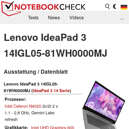
Tests
News
Videos
...
Benchmarks & Tech
Externe Tests
Lenovo IdeaPad 3
Kaufberatung
Deals
Suche
Jobs
14IGL05-81WH0000MJ
Forum
Ausstattung / Datenblatt
Lenovo IdeaPad 3 14IGL05-
81WH0000MJ (
IdeaPad 3 14 Serie
)
Prozessor
Intel Celeron N4020
2c/2t 2 x
1.1 - 2.8 GHz, Gemini Lake
refresh
Grafikkarte
Intel UHD Graphics 600