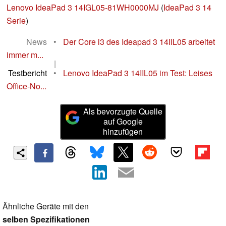
Lenovo IdeaPad 3 14IGL05-81WH0000MJ
(
IdeaPad 3 14
Serie
)
News
•
Der Core i3 des Ideapad 3 14IIL05 arbeitet
immer m...
|
Testbericht
•
Lenovo IdeaPad 3 14IIL05 im Test: Leises
Office-No...
Als bevorzugte Quelle
auf Google
hinzufügen
Ähnliche Geräte mit den
selben Spezifikationen