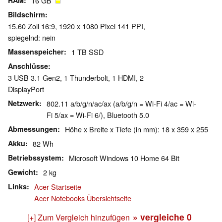
RAM
16 GB
Bildschirm
15.60 Zoll 16:9, 1920 x 1080 Pixel 141 PPI,
spiegelnd: nein
Massenspeicher
1 TB SSD
Anschlüsse
3 USB 3.1 Gen2, 1 Thunderbolt, 1 HDMI, 2
DisplayPort
Netzwerk
802.11 a/b/g/n/ac/ax (a/b/g/n = Wi-Fi 4/ac = Wi-
Fi 5/ax = Wi-Fi 6/), Bluetooth 5.0
Abmessungen
Höhe x Breite x Tiefe (in mm): 18 x 359 x 255
Akku
82 Wh
Betriebssystem
Microsoft Windows 10 Home 64 Bit
Gewicht
2 kg
Links
Acer Startseite
Acer Notebooks Übersichtseite
» vergleiche
0
[+] Zum Vergleich hinzufügen