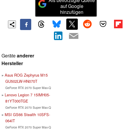
Als bevorzugte Quelle
auf Google
hinzufügen
Geräte
anderer
Hersteller
Asus ROG Zephyrus M15
GU502LW-HN070T
GeForce RTX 2070 Super Max-Q
Lenovo Legion 7 15IMH05-
81YT000TGE
GeForce RTX 2070 Super Max-Q
MSI GS66 Stealth 10SFS-
064IT
GeForce RTX 2070 Super Max-Q