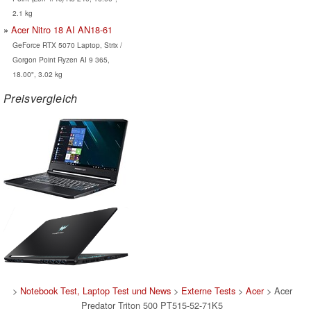
2.1 kg
Acer Nitro 18 AI AN18-61
GeForce RTX 5070 Laptop, Strix /
Gorgon Point Ryzen AI 9 365,
18.00", 3.02 kg
Preisvergleich
>
Notebook Test, Laptop Test und News
>
Externe Tests
>
Acer
> Acer
Predator Triton 500 PT515-52-71K5