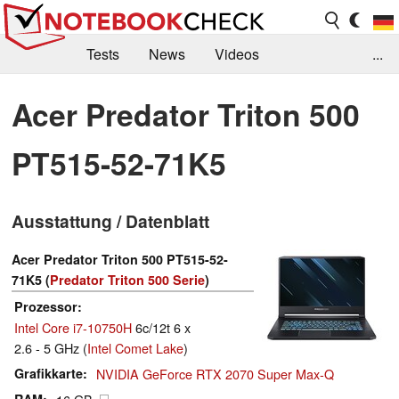
Tests
News
Videos
...
Benchmarks & Tech
Externe Tests
Acer Predator Triton 500
Kaufberatung
Deals
Suche
Jobs
PT515-52-71K5
Forum
Ausstattung / Datenblatt
Acer Predator Triton 500 PT515-52-
71K5 (
Predator Triton 500 Serie
)
Prozessor
Intel Core i7-10750H
6c/12t 6 x
2.6 - 5 GHz (
Intel Comet Lake
)
Grafikkarte
NVIDIA GeForce RTX 2070 Super Max-Q