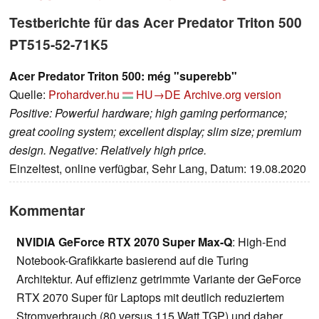
Testberichte für das Acer Predator Triton 500
PT515-52-71K5
Acer Predator Triton 500: még "superebb"
Quelle:
Prohardver.hu
HU→DE
Archive.org version
Positive: Powerful hardware; high gaming performance;
great cooling system; excellent display; slim size; premium
design. Negative: Relatively high price.
Einzeltest, online verfügbar, Sehr Lang, Datum: 19.08.2020
Kommentar
NVIDIA GeForce RTX 2070 Super Max-Q
: High-End
Notebook-Grafikkarte basierend auf die Turing
Architektur. Auf effizienz getrimmte Variante der GeForce
RTX 2070 Super für Laptops mit deutlich reduziertem
Stromverbrauch (80 versus 115 Watt TGP) und daher