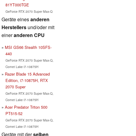
81YT000TGE
GeForce RTX 2070 Super Max-Q
Geräte eines
anderen
Herstellers
und/oder mit
einer
anderen CPU
MSI GS66 Stealth 10SFS-
440
GeForce RTX 2070 Super Max-Q,
Comet Lake i7-10875H
Razer Blade 15 Advanced
Edition, i7-10875H, RTX
2070 Super
GeForce RTX 2070 Super Max-Q,
Comet Lake i7-10875H
Acer Predator Triton 500
PT515-52
GeForce RTX 2070 Super Max-Q,
Comet Lake i7-10875H
Geräte mit der
selben