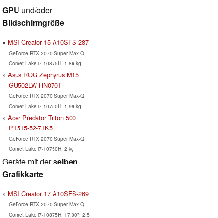
GPU
und/oder
Bildschirmgröße
MSI Creator 15 A10SFS-287
GeForce RTX 2070 Super Max-Q,
Comet Lake i7-10875H, 1.86 kg
Asus ROG Zephyrus M15
GU502LW-HN070T
GeForce RTX 2070 Super Max-Q,
Comet Lake i7-10750H, 1.99 kg
Acer Predator Triton 500
PT515-52-71K5
GeForce RTX 2070 Super Max-Q,
Comet Lake i7-10750H, 2 kg
Geräte mit der
selben
Grafikkarte
MSI Creator 17 A10SFS-269
GeForce RTX 2070 Super Max-Q,
Comet Lake i7-10875H, 17.30", 2.5