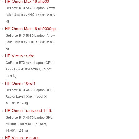
HP Omen Max 16 ah000
GeForce RTX 5090 Laptop, Arrow
Lake Ultra 9 275HX, 16.00", 2.807
kg
HP Omen Max 16-ah0000ng
GeForce RTX 5080 Laptop, Arrow
Lake Ultra 9 275HX, 16.00", 2.68
kg
HP Victus 15-fa1
GeForce RTX 4050 Laptop GPU,
Alder Lake-P i7-12650H, 15.60",
2.29 kg
HP Omen 16-wf1
GeForce RTX 4060 Laptop GPU,
Raptor Lake-HX i9-14900HX,
16.10", 2.39 kg
HP Omen Transcend 14-fb
GeForce RTX 4070 Laptop GPU,
Meteor Lake-H Ultra 7 155H,
14.00", 1.63 kg
HP Victus 16-r1300