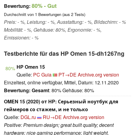
80%
- Gut
Bewertung:
Durchschnitt von
1
Bewertungen (aus
2
Tests)
Preis: - %, Leistung: - %, Ausstattung: - %, Bildschirm: - %
Mobilität: - %, Gehäuse: 80%, Ergonomie: - %,
Emissionen: - %
Testberichte für das HP Omen 15-dh1267ng
HP Omen 15
80%
Quelle:
PC Guia
PT→DE
Archive.org version
Einzeltest, online verfügbar, Mittel, Datum: 12.11.2020
Bewertung:
Gesamt
: 80% Gehäuse: 80%
OMEN 15 (2020) от HP: Серьезный ноутбук для
геймеров со стажем, и не только
Quelle:
DGL.ru
RU→DE
Archive.org version
Positive: Premium design; great built quality; decent
hardware; nice gaming performance; light weight.