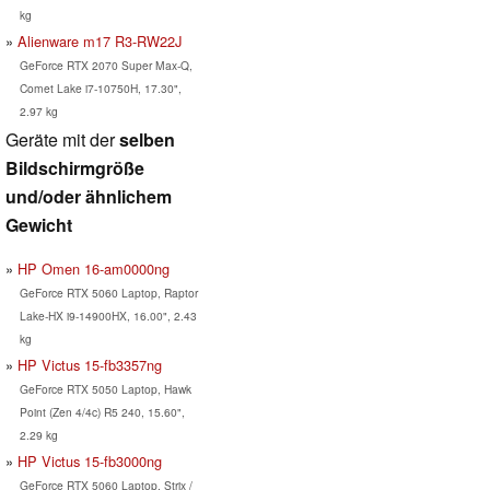
kg
Alienware m17 R3-RW22J
GeForce RTX 2070 Super Max-Q,
Comet Lake i7-10750H, 17.30",
2.97 kg
Geräte mit der
selben
Bildschirmgröße
und/oder ähnlichem
Gewicht
HP Omen 16-am0000ng
GeForce RTX 5060 Laptop, Raptor
Lake-HX i9-14900HX, 16.00", 2.43
kg
HP Victus 15-fb3357ng
GeForce RTX 5050 Laptop, Hawk
Point (Zen 4/4c) R5 240, 15.60",
2.29 kg
HP Victus 15-fb3000ng
GeForce RTX 5060 Laptop, Strix /