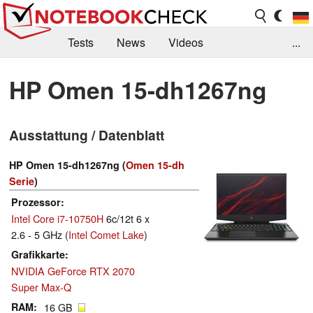
Tests
News
Videos
...
Benchmarks & Tech
Externe Tests
HP Omen 15-dh1267ng
Kaufberatung
Deals
Suche
Jobs
Ausstattung / Datenblatt
Forum
HP Omen 15-dh1267ng (
Omen 15-dh
Serie
)
Prozessor
Intel Core i7-10750H
6c/12t 6 x
2.6 - 5 GHz (
Intel Comet Lake
)
Grafikkarte
NVIDIA GeForce RTX 2070
Super Max-Q
RAM
16 GB