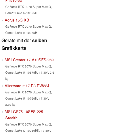
PT515-52
GeForce RTX 2070 Super Max-Q,
Comet Lake i7-10875H
Aorus 15G XB
GeForce RTX 2070 Super Max-Q,
Comet Lake i7-10875H
Geräte mit der
selben
Grafikkarte
MSI Creator 17 A10SFS-269
GeForce RTX 2070 Super Max-Q,
Comet Lake i7-10875H, 17.30", 2.5
kg
Alienware m17 R3-RW22J
GeForce RTX 2070 Super Max-Q,
Comet Lake i7-10750H, 17.30",
2.97 kg
MSI GS75 10SFS-225
Stealth
GeForce RTX 2070 Super Max-Q,
Comet Lake i9-10980HK, 17.30",