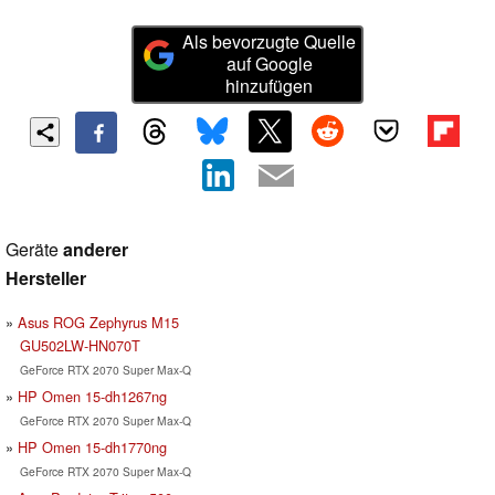
Als bevorzugte Quelle
auf Google
hinzufügen
Geräte
anderer
Hersteller
Asus ROG Zephyrus M15
GU502LW-HN070T
GeForce RTX 2070 Super Max-Q
HP Omen 15-dh1267ng
GeForce RTX 2070 Super Max-Q
HP Omen 15-dh1770ng
GeForce RTX 2070 Super Max-Q