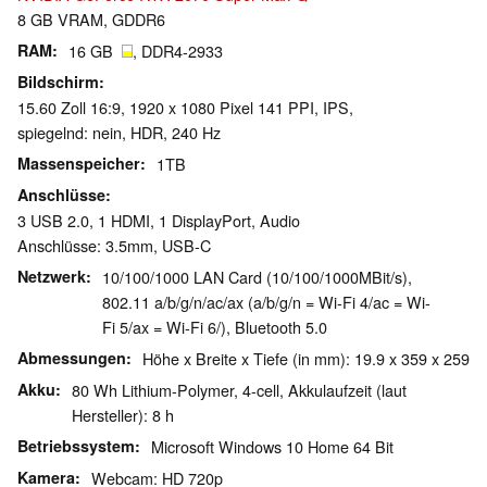
8 GB VRAM, GDDR6
RAM
16 GB
, DDR4-2933
Bildschirm
15.60 Zoll 16:9, 1920 x 1080 Pixel 141 PPI, IPS,
spiegelnd: nein, HDR, 240 Hz
Massenspeicher
1TB
Anschlüsse
3 USB 2.0, 1 HDMI, 1 DisplayPort, Audio
Anschlüsse: 3.5mm, USB-C
Netzwerk
10/100/1000 LAN Card (10/100/1000MBit/s),
802.11 a/b/g/n/ac/ax (a/b/g/n = Wi-Fi 4/ac = Wi-
Fi 5/ax = Wi-Fi 6/), Bluetooth 5.0
Abmessungen
Höhe x Breite x Tiefe (in mm): 19.9 x 359 x 259
Akku
80 Wh Lithium-Polymer, 4-cell, Akkulaufzeit (laut
Hersteller): 8 h
Betriebssystem
Microsoft Windows 10 Home 64 Bit
Kamera
Webcam: HD 720p