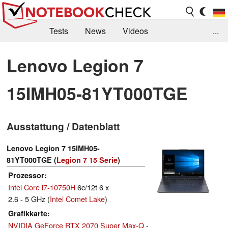
Tests
News
Videos
...
Benchmarks & Tech
Externe Tests
Lenovo Legion 7
Kaufberatung
Deals
Suche
Jobs
15IMH05-81YT000TGE
Forum
Ausstattung / Datenblatt
Lenovo Legion 7 15IMH05-
81YT000TGE (
Legion 7 15 Serie
)
Prozessor
Intel Core i7-10750H
6c/12t 6 x
2.6 - 5 GHz (
Intel Comet Lake
)
Grafikkarte
NVIDIA GeForce RTX 2070 Super Max-Q
-