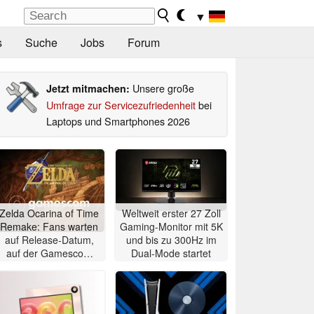
▼
s
Suche
Jobs
Forum
Unsere große
Jetzt mitmachen:
Umfrage zur Servicezufriedenheit
bei
Laptops und Smartphones 2026
Zelda Ocarina of Time
Weltweit erster 27 Zoll
Remake: Fans warten
Gaming-Monitor mit 5K
auf Release-Datum,
und bis zu 300Hz im
auf der Gamescom
Dual-Mode startet
wird das Spiel wohl
nicht gezeigt