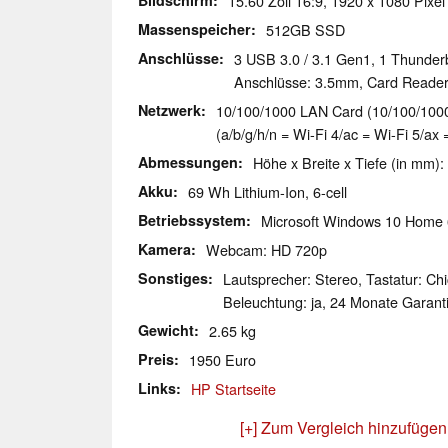
Bildschirm
15.60 Zoll 16:9, 1920 x 1080 Pixel
Massenspeicher
512GB SSD
Anschlüsse
3 USB 3.0 / 3.1 Gen1, 1 Thunderb
Anschlüsse: 3.5mm, Card Reade
Netzwerk
10/100/1000 LAN Card (10/100/1000M
(a/b/g/h/n = Wi-Fi 4/ac = Wi-Fi 5/ax 
Abmessungen
Höhe x Breite x Tiefe (in mm):
Akku
69 Wh Lithium-Ion, 6-cell
Betriebssystem
Microsoft Windows 10 Home 
Kamera
Webcam: HD 720p
Sonstiges
Lautsprecher: Stereo, Tastatur: Chi
Beleuchtung: ja, 24 Monate Garant
Gewicht
2.65 kg
Preis
1950 Euro
Links
HP Startseite
[+] Zum Vergleich hinzufügen