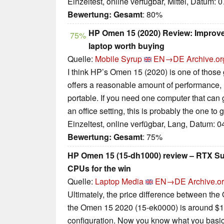
Einzeltest, online verfügbar, Mittel, Datum: 
Bewertung:
Gesamt
: 80%
HP Omen 15 (2020) Review: Improve
75%
laptop worth buying
Quelle:
Mobile Syrup
EN→DE
Archive.or
I think HP’s Omen 15 (2020) is one of those 
offers a reasonable amount of performance, 
portable. If you need one computer that ca
an office setting, this is probably the one to g
Einzeltest, online verfügbar, Lang, Datum: 
Bewertung:
Gesamt
: 75%
HP Omen 15 (15-dh1000) review – RTX Su
CPUs for the win
Quelle:
Laptop Media
EN→DE
Archive.o
Ultimately, the price difference between t
the Omen 15 2020 (15-ek0000) is around $1
configuration. Now you know what you basical