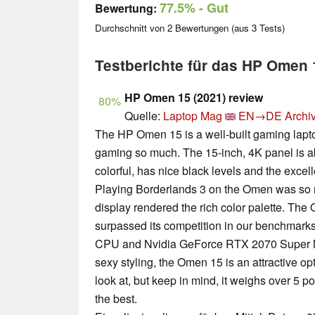
77.5%
- Gut
Bewertung:
Durchschnitt von
2
Bewertungen (aus
3
Tests)
Testberichte für das HP Omen
HP Omen 15 (2021) review
80%
Quelle:
Laptop Mag
EN→DE
Archi
The HP Omen 15 is a well-built gaming lapto
gaming so much. The 15-inch, 4K panel is abs
colorful, has nice black levels and the excell
Playing Borderlands 3 on the Omen was so 
display rendered the rich color palette. The
surpassed its competition in our benchmarks
CPU and Nvidia GeForce RTX 2070 Super Ma
sexy styling, the Omen 15 is an attractive op
look at, but keep in mind, it weighs over 5 po
the best.