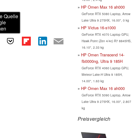
HP Omen Max 16 ah000
GeForce RTX 5080 Laptop, Arrow
e Quelle
Lake Ultra 9 275HX, 16.00", 0 kg
gle
HP Victus 16-s1000
gen
GeForce RTX 4070 Laptop GPU,
Hawk Point (Zen 4/4c) R7 8845HS,
16.10", 2.33 kg
HP Omen Transcend 14-
fb0000ng, Ultra 9 185H
GeForce RTX 4060 Laptop GPU,
Meteor Lake-H Ultra 9 185H,
14.00", 1.63 kg
HP Omen Max 16 ah000
GeForce RTX 5090 Laptop, Arrow
Lake Ultra 9 275HX, 16.00", 2.807
kg
Preisvergleich