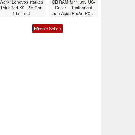
Werk: Lenovos starkes
GB RAM für 1.899 US-
ThinkPad X9-15p Gen
Dollar – Testbericht
1 im Test
zum Asus ProArt PX13
2026 Convertible
Nächste Seite ⟩