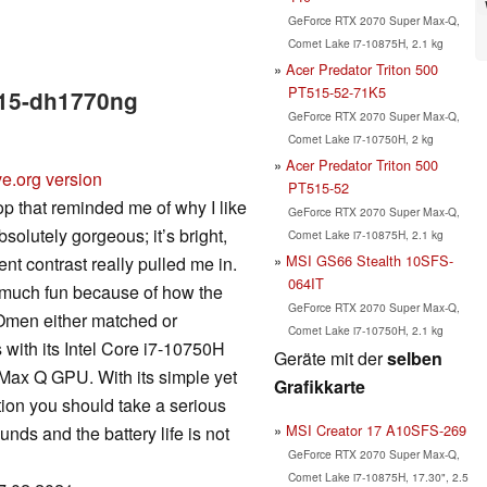
GeForce RTX 2070 Super Max-Q,
Comet Lake i7-10875H, 2.1 kg
Acer Predator Triton 500
PT515-52-71K5
 15-dh1770ng
GeForce RTX 2070 Super Max-Q,
Comet Lake i7-10750H, 2 kg
Acer Predator Triton 500
ve.org version
PT515-52
p that reminded me of why I like
GeForce RTX 2070 Super Max-Q,
olutely gorgeous; it’s bright,
Comet Lake i7-10875H, 2.1 kg
MSI GS66 Stealth 10SFS-
ent contrast really pulled me in.
064IT
much fun because of how the
GeForce RTX 2070 Super Max-Q,
 Omen either matched or
Comet Lake i7-10750H, 2.1 kg
 with its Intel Core i7-10750H
Geräte mit der
selben
x Q GPU. With its simple yet
Grafikkarte
tion you should take a serious
MSI Creator 17 A10SFS-269
unds and the battery life is not
GeForce RTX 2070 Super Max-Q,
Comet Lake i7-10875H, 17.30", 2.5