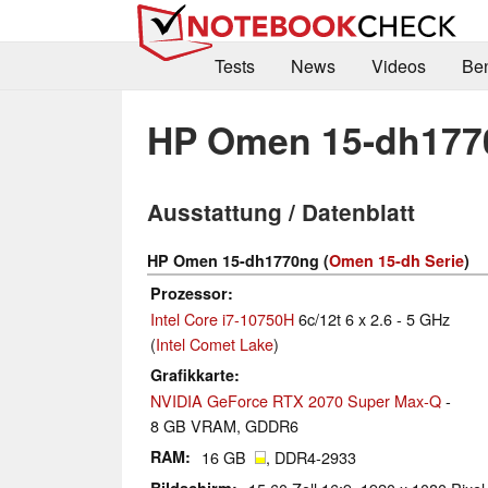
Tests
News
Videos
Be
HP Omen 15-dh177
Ausstattung / Datenblatt
HP Omen 15-dh1770ng (
Omen 15-dh Serie
)
Prozessor
Intel Core i7-10750H
6c/12t 6 x 2.6 - 5 GHz
(
Intel Comet Lake
)
Grafikkarte
NVIDIA GeForce RTX 2070 Super Max-Q
-
8 GB VRAM, GDDR6
RAM
16 GB
, DDR4-2933