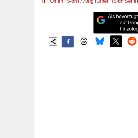
HP Omen 15-dh1770ng
(
Omen 15-dh Serie
)
Als bevorzugt
auf Goo
hinzufü