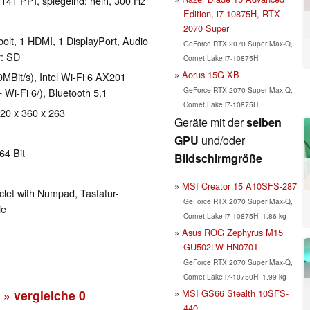
 141 PPI, spiegelnd: nein, 300 Hz
Edition, i7-10875H, RTX
2070 Super
olt, 1 HDMI, 1 DisplayPort, Audio
GeForce RTX 2070 Super Max-Q,
r: SD
Comet Lake i7-10875H
Aorus 15G XB
Bit/s), Intel Wi-Fi 6 AX201
GeForce RTX 2070 Super Max-Q,
= Wi-Fi 6/), Bluetooth 5.1
Comet Lake i7-10875H
 20 x 360 x 263
Geräte mit der
selben
GPU
und/oder
64 Bit
Bildschirmgröße
MSI Creator 15 A10SFS-287
clet with Numpad, Tastatur-
GeForce RTX 2070 Super Max-Q,
ie
Comet Lake i7-10875H, 1.86 kg
Asus ROG Zephyrus M15
GU502LW-HN070T
GeForce RTX 2070 Super Max-Q,
Comet Lake i7-10750H, 1.99 kg
MSI GS66 Stealth 10SFS-
» vergleiche
0
440