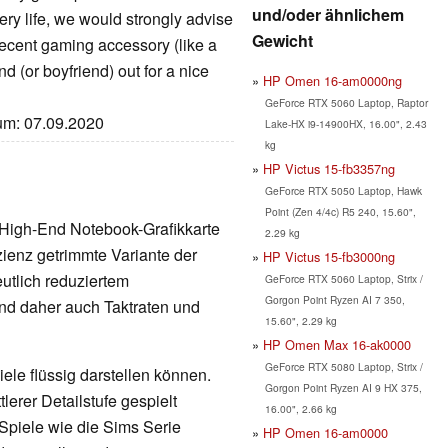
und/oder ähnlichem
tery life, we would strongly advise
Gewicht
ecent gaming accessory (like a
nd (or boyfriend) out for a nice
HP Omen 16-am0000ng
GeForce RTX 5060 Laptop, Raptor
tum: 07.09.2020
Lake-HX i9-14900HX, 16.00", 2.43
kg
HP Victus 15-fb3357ng
GeForce RTX 5050 Laptop, Hawk
Point (Zen 4/4c) R5 240, 15.60",
 High-End Notebook-Grafikkarte
2.29 kg
izienz getrimmte Variante der
HP Victus 15-fb3000ng
utlich reduziertem
GeForce RTX 5060 Laptop, Strix /
Gorgon Point Ryzen AI 7 350,
nd daher auch Taktraten und
15.60", 2.29 kg
HP Omen Max 16-ak0000
GeForce RTX 5080 Laptop, Strix /
ele flüssig darstellen können.
Gorgon Point Ryzen AI 9 HX 375,
erer Detailstufe gespielt
16.00", 2.66 kg
Spiele wie die Sims Serie
HP Omen 16-am0000