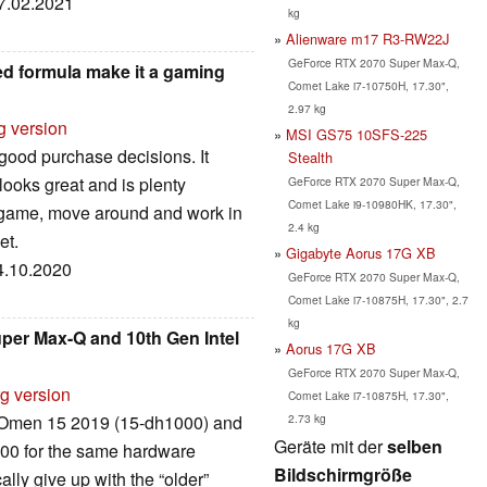
07.02.2021
kg
Alienware m17 R3-RW22J
GeForce RTX 2070 Super Max-Q,
d formula make it a gaming
Comet Lake i7-10750H, 17.30",
2.97 kg
g version
MSI GS75 10SFS-225
good purchase decisions. It
Stealth
looks great and is plenty
GeForce RTX 2070 Super Max-Q,
Comet Lake i9-10980HK, 17.30",
n game, move around and work in
2.4 kg
et.
Gigabyte Aorus 17G XB
04.10.2020
GeForce RTX 2070 Super Max-Q,
Comet Lake i7-10875H, 17.30", 2.7
kg
per Max-Q and 10th Gen Intel
Aorus 17G XB
GeForce RTX 2070 Super Max-Q,
rg version
Comet Lake i7-10875H, 17.30",
2.73 kg
he Omen 15 2019 (15-dh1000) and
Geräte mit der
selben
00 for the same hardware
Bildschirmgröße
ly give up with the “older”