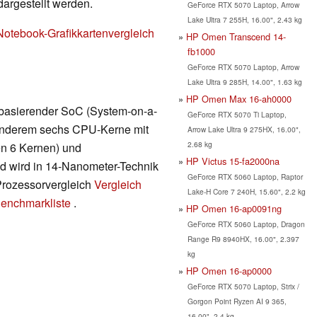
dargestellt werden.
GeForce RTX 5070 Laptop, Arrow
Lake Ultra 7 255H, 16.00", 2.43 kg
Notebook-Grafikkartenvergleich
HP Omen Transcend 14-
fb1000
GeForce RTX 5070 Laptop, Arrow
Lake Ultra 9 285H, 14.00", 1.63 kg
HP Omen Max 16-ah0000
 basierender SoC (System-on-a-
GeForce RTX 5070 Ti Laptop,
r anderem sechs CPU-Kerne mit
Arrow Lake Ultra 9 275HX, 16.00",
2.68 kg
en 6 Kernen) und
HP Victus 15-fa2000na
nd wird in 14-Nanometer-Technik
GeForce RTX 5060 Laptop, Raptor
 Prozessorvergleich
Vergleich
Lake-H Core 7 240H, 15.60", 2.2 kg
enchmarkliste
.
HP Omen 16-ap0091ng
GeForce RTX 5060 Laptop, Dragon
Range R9 8940HX, 16.00", 2.397
kg
HP Omen 16-ap0000
GeForce RTX 5070 Laptop, Strix /
Gorgon Point Ryzen AI 9 365,
16.00", 2.4 kg