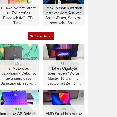
Huawei veröffentlicht
PS5-Konsolen warnen
12 Zoll großes
jetzt vor dem Aus von
Flaggschiff-OLED-
Spiele-Discs, Sony will
Tablet
physische Spiele
abschaffen
Nächste Seite ⟩
86%
84%
Ist Motorolas
Hat es Gigabyte
Klapphandy-Debut so
übertrieben? Aorus
gelungen, dass
Master 16 Gaming-
Samsung sich sorgen
Laptop mit Zen 5 im
muss? – Razr Fold
Test
Smartphone im Test
90%
88%
Immer 32 GB RAM ab
AMD Strix Halo mit 32