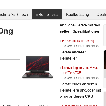
nchmarks & Tech
Externe Tests
Kaufberatung
Deal
Ähnliche Geräte mit den
0ng
selben Spezifikationen
HP Omen 15-dh1267ng
GeForce RTX 2070 Super Max-Q
Geräte
anderer
Hersteller
Lenovo Legion 7 15IMH05-
81YT000TGE
GeForce RTX 2070 Super Max-Q
Geräte eines
anderen
Herstellers
und/oder mit
einer
anderen CPU
Razer Blade 15 Advanced