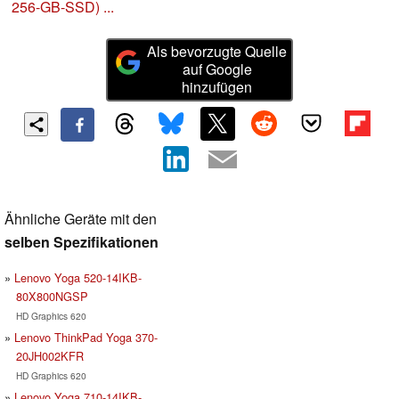
256-GB-SSD) ...
Als bevorzugte Quelle
auf Google
hinzufügen
Ähnliche Geräte mit den
selben Spezifikationen
Lenovo Yoga 520-14IKB-
80X800NGSP
HD Graphics 620
Lenovo ThinkPad Yoga 370-
20JH002KFR
HD Graphics 620
Lenovo Yoga 710-14IKB-