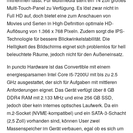
mitnehmen lässt. Für Multimedia steht ein 14 Zoll großes
Multi-Touch-Panel zu Verfügung. Es löst zwar nicht in
Full HD auf, doch bietet eine zum Anschauen von
Movies und Serien in High-Definition optimale HD-
Auflösung von 1.366 x 768 Pixeln. Zudem sorgt die IPS-
Technologie für bessere Blickwinkelstabilität. Die
Helligkeit des Bildschirms eignet sich problemlos für hell
beleuchtete Räume, jedoch nicht für den Außeneinsatz.
In puncto Hardware ist das Convertible mit einem
energiesparsamen Intel Core i5-7200U mit bis zu 2.5
GHz ausgestattet, der sich für Aufgaben mit mittleren
Anforderungen eignet. Das Gerät verfügt über 8 GB
DDR4 RAM mit 2.133 MHz und eine 256 GB SSD,
jedoch über kein internes optisches Laufwerk. Da ein
m.2-Socket (NVME-kompatibel) und ein SATA-3-Schacht
(2,5 Zoll) vorhanden sind, können User zwei
Massenspeicher im Gerät verbauen, egal ob es sich um