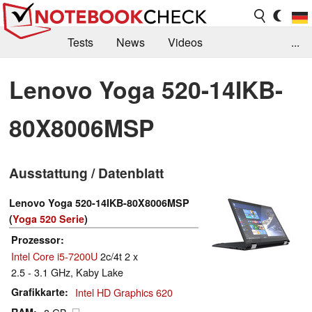
Tests
News
Videos
...
Benchmarks & Tech
Externe Tests
Lenovo Yoga 520-14IKB-
Kaufberatung
Deals
Suche
Jobs
80X8006MSP
Forum
Ausstattung / Datenblatt
Lenovo Yoga 520-14IKB-80X8006MSP
(
Yoga 520 Serie
)
Prozessor
Intel Core i5-7200U
2c/4t 2 x
2.5 - 3.1 GHz, Kaby Lake
Grafikkarte
Intel HD Graphics 620