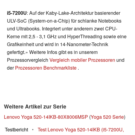
i5-7200U
: Auf der Kaby-Lake-Architektur basierender
ULV-SoC (System-on-a-Chip) für schlanke Notebooks
und Ultrabooks. Integriert unter anderem zwei CPU-
Kerne mit 2,5 - 3,1 GHz und HyperThreading sowie eine
Grafikeinheit und wird in 14-Nanometer-Technik
gefertigt.» Weitere Infos gibt es in unserem
Prozessorvergleich
Vergleich mobiler Prozessoren
und
der
Prozessoren Benchmarkliste
.
Weitere Artikel zur Serie
Lenovo Yoga 520-14IKB-80X8006MSP
(
Yoga 520 Serie
)
Testbericht
•
Test Lenovo Yoga 520-14IKB (i5-7200U,