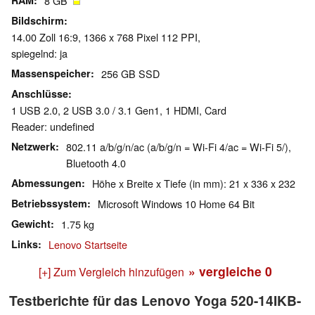
RAM
8 GB
Bildschirm
14.00 Zoll 16:9, 1366 x 768 Pixel 112 PPI,
spiegelnd: ja
Massenspeicher
256 GB SSD
Anschlüsse
1 USB 2.0, 2 USB 3.0 / 3.1 Gen1, 1 HDMI, Card
Reader: undefined
Netzwerk
802.11 a/b/g/n/ac (a/b/g/n = Wi-Fi 4/ac = Wi-Fi 5/),
Bluetooth 4.0
Abmessungen
Höhe x Breite x Tiefe (in mm): 21 x 336 x 232
Betriebssystem
Microsoft Windows 10 Home 64 Bit
Gewicht
1.75 kg
Links
Lenovo Startseite
» vergleiche
0
[+] Zum Vergleich hinzufügen
Testberichte für das Lenovo Yoga 520-14IKB-