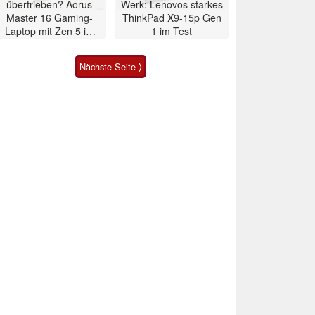
übertrieben? Aorus
Werk: Lenovos starkes
Master 16 Gaming-
ThinkPad X9-15p Gen
Laptop mit Zen 5 im
1 im Test
Test
Nächste Seite ⟩