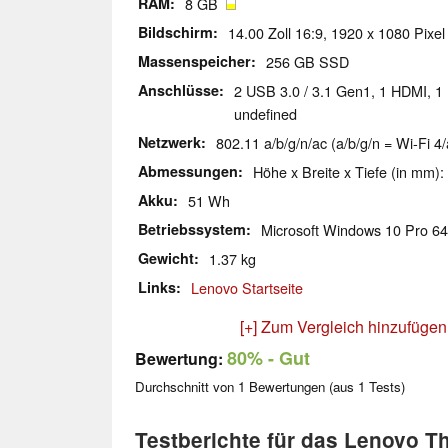
RAM
8 GB
Bildschirm
14.00 Zoll 16:9, 1920 x 1080 Pixel
Massenspeicher
256 GB SSD
Anschlüsse
2 USB 3.0 / 3.1 Gen1, 1 HDMI, 1 
undefined
Netzwerk
802.11 a/b/g/n/ac (a/b/g/n = Wi-Fi 4/
Abmessungen
Höhe x Breite x Tiefe (in mm):
Akku
51 Wh
Betriebssystem
Microsoft Windows 10 Pro 64
Gewicht
1.37 kg
Links
Lenovo Startseite
[+] Zum Vergleich hinzufügen
80%
- Gut
Bewertung:
Durchschnitt von
1
Bewertungen (aus
1
Tests)
Testberichte für das Lenovo T