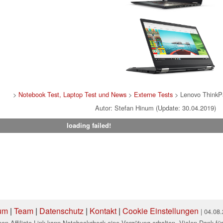
>
Notebook Test, Laptop Test und News
>
Externe Tests
> Lenovo Think
Autor: Stefan Hinum (Update: 30.04.2019)
loading failed!
um
|
Team
|
Datenschutz
|
Kontakt
|
Cookie Einstellungen
| 04.08
en Affiliate-Link kann Notebookcheck eine Vergütung erhalten. Vielen Dank für