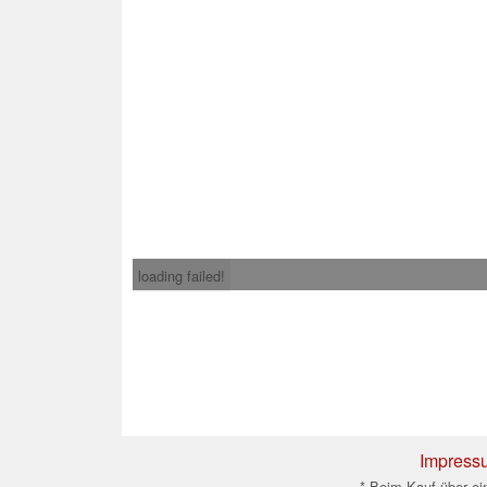
loading failed!
Impress
* Beim Kauf über ein