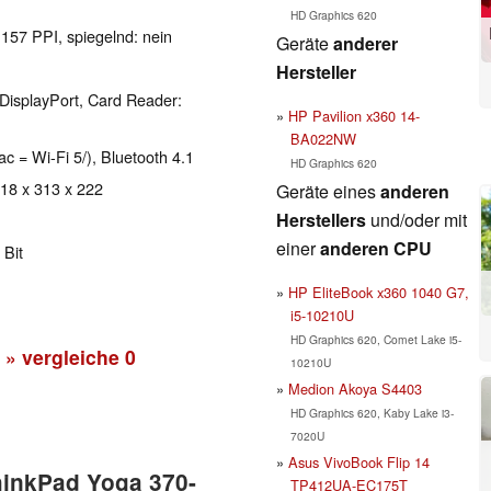
HD Graphics 620
 157 PPI, spiegelnd: nein
Geräte
anderer
Hersteller
DisplayPort, Card Reader:
HP Pavilion x360 14-
BA022NW
ac = Wi-Fi 5/), Bluetooth 4.1
HD Graphics 620
 18 x 313 x 222
Geräte eines
anderen
Herstellers
und/oder mit
einer
anderen CPU
 Bit
HP EliteBook x360 1040 G7,
i5-10210U
HD Graphics 620, Comet Lake i5-
» vergleiche
0
10210U
Medion Akoya S4403
HD Graphics 620, Kaby Lake i3-
7020U
Asus VivoBook Flip 14
hinkPad Yoga 370-
TP412UA-EC175T