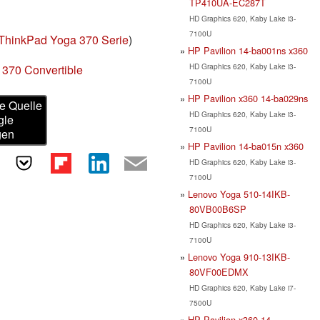
TP410UA-EC287T
HD Graphics 620, Kaby Lake i3-
7100U
ThinkPad Yoga 370 Serie
)
HP Pavilion 14-ba001ns x360
HD Graphics 620, Kaby Lake i3-
 370 Convertible
7100U
HP Pavilion x360 14-ba029ns
e Quelle
HD Graphics 620, Kaby Lake i3-
gle
7100U
gen
HP Pavilion 14-ba015n x360
HD Graphics 620, Kaby Lake i3-
7100U
Lenovo Yoga 510-14IKB-
80VB00B6SP
HD Graphics 620, Kaby Lake i3-
7100U
Lenovo Yoga 910-13IKB-
80VF00EDMX
HD Graphics 620, Kaby Lake i7-
7500U
HP Pavilion x360 14-