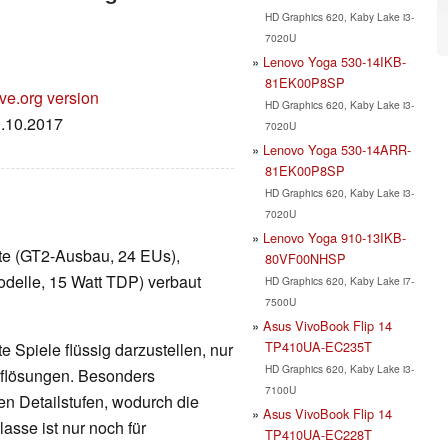
HD Graphics 620, Kaby Lake i3-
7020U
Lenovo Yoga 530-14IKB-
81EK00P8SP
ve.org version
HD Graphics 620, Kaby Lake i3-
0.10.2017
7020U
Lenovo Yoga 530-14ARR-
81EK00P8SP
HD Graphics 620, Kaby Lake i3-
7020U
Lenovo Yoga 910-13IKB-
arte (GT2-Ausbau, 24 EUs),
80VF00NHSP
delle, 15 Watt TDP) verbaut
HD Graphics 620, Kaby Lake i7-
7500U
Asus VivoBook Flip 14
TP410UA-EC235T
 Spiele flüssig darzustellen, nur
HD Graphics 620, Kaby Lake i3-
Auflösungen. Besonders
7100U
en Detailstufen, wodurch die
Asus VivoBook Flip 14
lasse ist nur noch für
TP410UA-EC228T