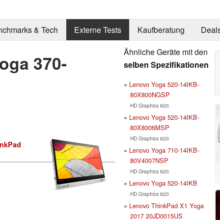
nchmarks & Tech
Externe Tests
Kaufberatung
Deal
Ähnliche Geräte mit den
oga 370-
selben Spezifikationen
Lenovo Yoga 520-14IKB-
80X800NGSP
HD Graphics 620
Lenovo Yoga 520-14IKB-
80X8006MSP
HD Graphics 620
inkPad
Lenovo Yoga 710-14IKB-
80V4007NSP
HD Graphics 620
Lenovo Yoga 520-14IKB
HD Graphics 620
Lenovo ThinkPad X1 Yoga
2017 20JD0015US