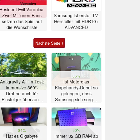
Resident Evil Veronica:
Zwei Millionen Fans
Samsung ist erster TV-
setzen das Spiel auf
Hersteller mit HDR10+
die Wunschliste
ADVANCED
Nächste Seite ⟩
86%
Antigravity A1 im Test:
Ist Motorolas
Immersive 360°-
Klapphandy-Debut so
Drohne auch für
gelungen, dass
Einsteiger überzeugt
Samsung sich sorgen
mit Einschränkungen
muss? – Razr Fold
Smartphone im Test
84%
90%
Hat es Gigabyte
Immer 32 GB RAM ab