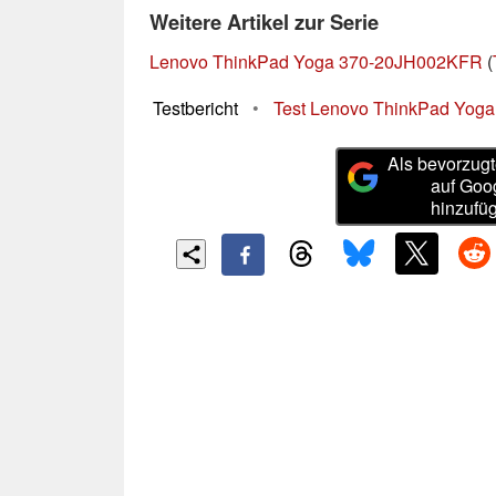
Weitere Artikel zur Serie
Lenovo ThinkPad Yoga 370-20JH002KFR
(
Testbericht
•
Test Lenovo ThinkPad Yoga
Als bevorzugt
auf Goo
hinzufü