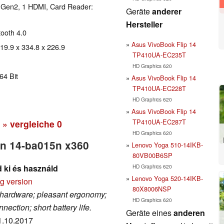
 Gen2, 1 HDMI, Card Reader:
Geräte
anderer
Hersteller
tooth 4.0
Asus VivoBook Flip 14
 19.9 x 334.8 x 226.9
TP410UA-EC235T
HD Graphics 620
64 Bit
Asus VivoBook Flip 14
TP410UA-EC228T
HD Graphics 620
Asus VivoBook Flip 14
TP410UA-EC287T
» vergleiche
0
HD Graphics 620
ion 14-ba015n x360
Lenovo Yoga 510-14IKB-
80VB00B6SP
HD Graphics 620
d ki és használd
Lenovo Yoga 520-14IKB-
rg version
80X8006NSP
t hardware; pleasant ergonomy;
HD Graphics 620
ection; short battery life.
Geräte eines
anderen
31.10.2017