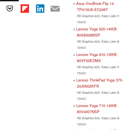
Asus VivoBook Flip 14
TP410UA-EC246T
HD Graphics 620, Kaby Lake i7-
7500U
Lenovo Yoga 520-14IKB-
80X8006MSP
HD Graphics 620, Kaby Lake i5-
7200U
Lenovo Yoga 910-13IKB-
80VF00EDMX
HD Graphics 620, Kaby Lake i7-
7500U
Lenovo ThinkPad Yoga 370-
20JH002KFR
HD Graphics 620, Kaby Lake i5-
7200U
Lenovo Yoga 710-14IKB-
80V4007NSP
HD Graphics 620, Kaby Lake i5-
7200U