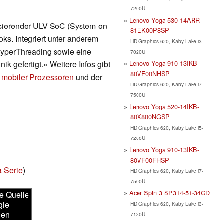
7200U
Lenovo Yoga 530-14ARR-
asierender ULV-SoC (System-on-
81EK00P8SP
ks. Integriert unter anderem
HD Graphics 620, Kaby Lake i3-
HyperThreading sowie eine
7020U
Lenovo Yoga 910-13IKB-
ik gefertigt.» Weitere Infos gibt
80VF00NHSP
 mobiler Prozessoren
und der
HD Graphics 620, Kaby Lake i7-
7500U
Lenovo Yoga 520-14IKB-
80X800NGSP
HD Graphics 620, Kaby Lake i5-
7200U
Lenovo Yoga 910-13IKB-
80VF00FHSP
a Serie
)
HD Graphics 620, Kaby Lake i7-
7500U
Acer Spin 3 SP314-51-34CD
e Quelle
gle
HD Graphics 620, Kaby Lake i3-
gen
7130U