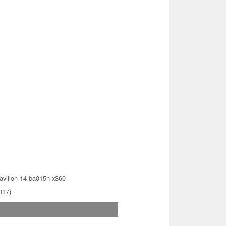
vilion 14-ba015n x360
017)