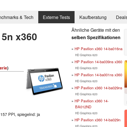
nchmarks & Tech
Externe Tests
Kaufberatung
Deal
Ähnliche Geräte mit den
15n x360
selben Spezifikationen
HP Pavilion x360 14-ba016na
HD Graphics 620
HP Pavilion 14-ba039ns x360
erie
)
HD Graphics 620
HP Pavilion 14-ba001ns x360
HD Graphics 620
HP Pavilion x360 14-ba029ns
HD Graphics 620
HP Pavilion x360 14-
BA012ND
HD Graphics 620
 157 PPI, spiegelnd: ja
HP Pavilion x360 14-ba029n
HD Graphics 620