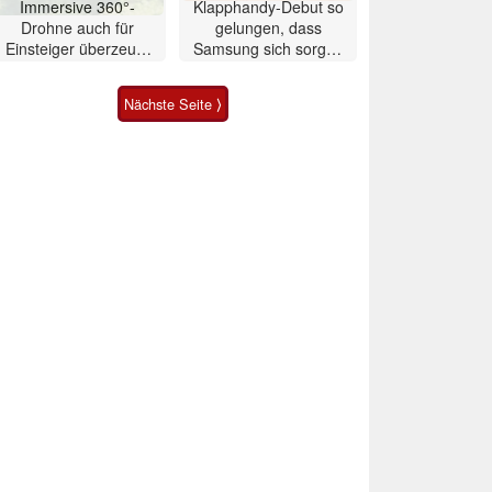
Immersive 360°-
Klapphandy-Debut so
Drohne auch für
gelungen, dass
Einsteiger überzeugt
Samsung sich sorgen
mit Einschränkungen
muss? – Razr Fold
Smartphone im Test
Nächste Seite ⟩