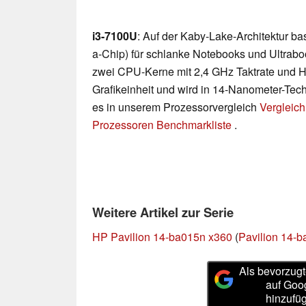
i3-7100U
: Auf der Kaby-Lake-Architektur b
a-Chip) für schlanke Notebooks und Ultraboo
zwei CPU-Kerne mit 2,4 GHz Taktrate und 
Grafikeinheit und wird in 14-Nanometer-Techn
es in unserem Prozessorvergleich
Vergleich
Prozessoren Benchmarkliste
.
Weitere Artikel zur Serie
HP Pavilion 14-ba015n x360
(
Pavilion 14-b
Als bevorzugt
auf Goo
hinzufü