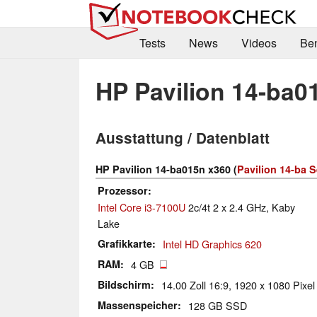
Tests
News
Videos
Be
HP Pavilion 14-ba0
Ausstattung / Datenblatt
HP Pavilion 14-ba015n x360 (
Pavilion 14-ba S
Prozessor
Intel Core i3-7100U
2c/4t 2 x 2.4 GHz, Kaby
Lake
Grafikkarte
Intel HD Graphics 620
RAM
4 GB
Bildschirm
14.00 Zoll 16:9, 1920 x 1080 Pixel
Massenspeicher
128 GB SSD