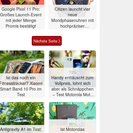
Google Pixel 11 Pro:
Citizen launcht vier
Großes Launch-Event
neue
mit jeder Menge
Mondphasenuhren mit
Promis bestätigt
hochpräziser
Atomzeitmessung
Nächste Seite ⟩
73%
Ist das noch ein
Handy enttäuscht zum
Fitnesstracker? Xiaomi
Vollpreis, lohnt sich
Smart Band 10 Pro im
aber als Schnäppchen
Test
– Test Motorola Moto
G47 Smartphone
86%
Antigravity A1 im Test:
Ist Motorolas