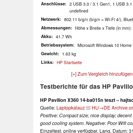
Anschlüsse
2 USB 3.0 / 3.1 Gen1, 1 USB 3.1
undefined
Netzwerk
802.11 b/g/n (b/g/n = Wi-Fi 4/), Blue
Abmessungen
Höhe x Breite x Tiefe (in mm):
Akku
41.7 Wh
Betriebssystem
Microsoft Windows 10 Home 
Gewicht
1.63 kg
Links
HP Startseite
[+] Zum Vergleich hinzufügen
Testberichte für das HP Pavil
HP Pavilion X360 14-ba015n teszt – hajts
Quelle:
Laptopkalauz
HU→DE
Archive.o
Positive: Compact size; nice display; decen
good cooling system. Negative: Poor Wifi conn
Einzeltest, online verfügbar, Lang, Datum: 