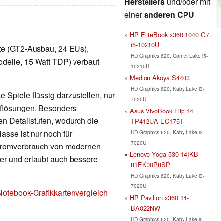
Herstellers
und/oder mit
einer
anderen CPU
HP EliteBook x360 1040 G7,
i5-10210U
arte (GT2-Ausbau, 24 EUs),
HD Graphics 620, Comet Lake i5-
delle, 15 Watt TDP) verbaut
10210U
Medion Akoya S4403
HD Graphics 620, Kaby Lake i3-
 Spiele flüssig darzustellen, nur
7020U
Auflösungen. Besonders
Asus VivoBook Flip 14
en Detailstufen, wodurch die
TP412UA-EC175T
lasse ist nur noch für
HD Graphics 620, Kaby Lake i3-
7020U
Stromverbrauch von modernen
Lenovo Yoga 530-14IKB-
nger und erlaubt auch bessere
81EK00P8SP
HD Graphics 620, Kaby Lake i3-
7020U
Notebook-Grafikkartenvergleich
HP Pavilion x360 14-
BA022NW
HD Graphics 620, Kaby Lake i5-