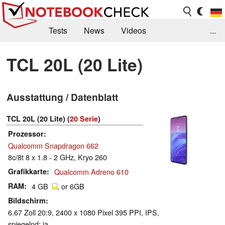
Tests
News
Videos
...
Benchmarks & Tech
Externe Tests
TCL 20L (20 Lite)
Kaufberatung
Deals
Suche
Jobs
Ausstattung / Datenblatt
Forum
TCL 20L (20 Lite) (
20 Serie
)
Prozessor
Qualcomm Snapdragon 662
8c/8t 8 x 1.8 - 2 GHz, Kryo 260
Grafikkarte
Qualcomm Adreno 610
RAM
4 GB
, or 6GB
Bildschirm
6.67 Zoll 20:9, 2400 x 1080 Pixel 395 PPI, IPS,
spiegelnd: ja