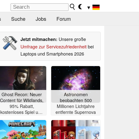
▼
s
Suche
Jobs
Forum
Unsere große
Jetzt mitmachen:
Umfrage zur Servicezufriedenheit
bei
Laptops und Smartphones 2026
Ghost Recon: Neuer
Astronomen
Content für Wildlands,
beobachten 500
95% Rabatt,
Millionen Lichtjahre
kostenloses Spiel und
entfernte Supernova
4K 60 FPS Upgrades
angekündigt