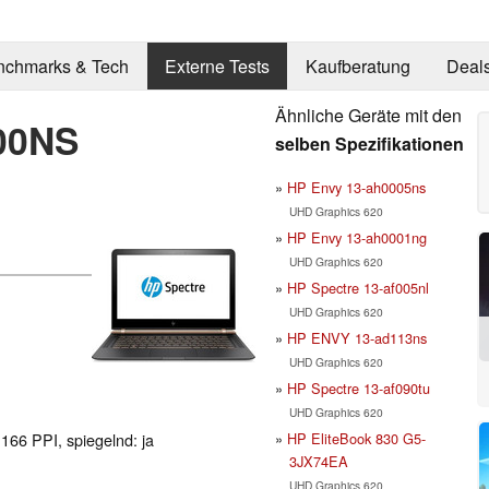
nchmarks & Tech
Externe Tests
Kaufberatung
Deal
Ähnliche Geräte mit den
00NS
selben Spezifikationen
HP Envy 13-ah0005ns
UHD Graphics 620
HP Envy 13-ah0001ng
UHD Graphics 620
HP Spectre 13-af005nl
UHD Graphics 620
HP ENVY 13-ad113ns
UHD Graphics 620
HP Spectre 13-af090tu
UHD Graphics 620
HP EliteBook 830 G5-
 166 PPI, spiegelnd: ja
3JX74EA
UHD Graphics 620