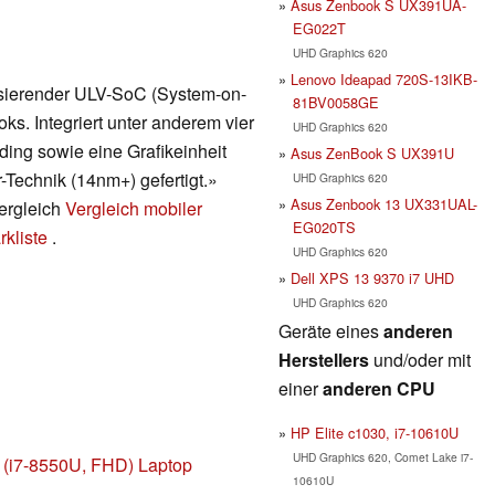
Asus Zenbook S UX391UA-
EG022T
UHD Graphics 620
Lenovo Ideapad 720S-13IKB-
asierender ULV-SoC (System-on-
81BV0058GE
ks. Integriert unter anderem vier
UHD Graphics 620
ing sowie eine Grafikeinheit
Asus ZenBook S UX391U
-Technik (14nm+) gefertigt.»
UHD Graphics 620
Asus Zenbook 13 UX331UAL-
vergleich
Vergleich mobiler
EG020TS
kliste
.
UHD Graphics 620
Dell XPS 13 9370 i7 UHD
UHD Graphics 620
Geräte eines
anderen
Herstellers
und/oder mit
einer
anderen CPU
HP Elite c1030, i7-10610U
UHD Graphics 620, Comet Lake i7-
 (i7-8550U, FHD) Laptop
10610U