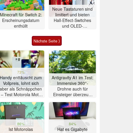
Neue Tastaturen sind
Minecraft für Switch 2:
limitiert und bieten
Erscheinungsdatum
Hall-Effect-Switches
enthüllt
und OLED-
Touchscreen
Nächste Seite ⟩
73%
Handy enttäuscht zum
Antigravity A1 im Test:
Vollpreis, lohnt sich
Immersive 360°-
aber als Schnäppchen
Drohne auch für
– Test Motorola Moto
Einsteiger überzeugt
G47 Smartphone
mit Einschränkungen
86%
84%
Ist Motorolas
Hat es Gigabyte