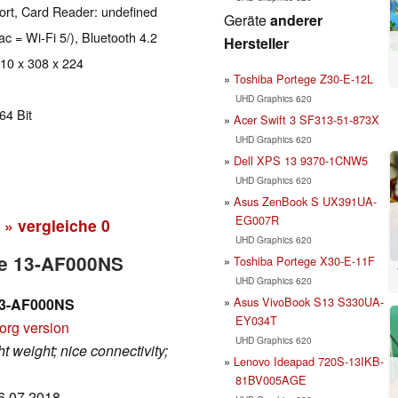
ort, Card Reader: undefined
Geräte
anderer
ac = Wi-Fi 5/), Bluetooth 4.2
Hersteller
 10 x 308 x 224
Toshiba Portege Z30-E-12L
UHD Graphics 620
64 Bit
Acer Swift 3 SF313-51-873X
UHD Graphics 620
Dell XPS 13 9370-1CNW5
UHD Graphics 620
Asus ZenBook S UX391UA-
EG007R
» vergleiche
0
UHD Graphics 620
re 13-AF000NS
Toshiba Portege X30-E-11F
UHD Graphics 620
Asus VivoBook S13 S330UA-
 13-AF000NS
EY034T
org version
UHD Graphics 620
ht weight; nice connectivity;
Lenovo Ideapad 720S-13IKB-
81BV005AGE
06.07.2018