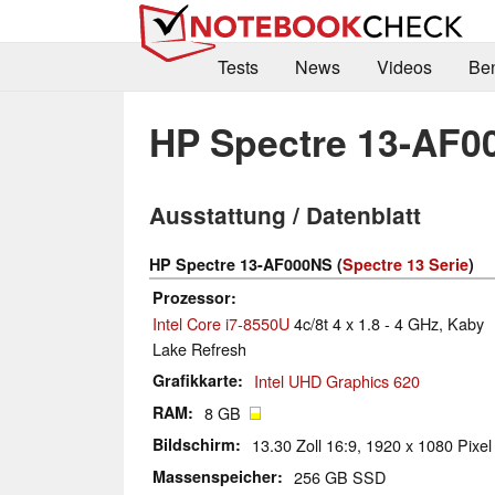
Tests
News
Videos
Be
HP Spectre 13-AF0
Ausstattung / Datenblatt
HP Spectre 13-AF000NS (
Spectre 13 Serie
)
Prozessor
Intel Core i7-8550U
4c/8t 4 x 1.8 - 4 GHz, Kaby
Lake Refresh
Grafikkarte
Intel UHD Graphics 620
RAM
8 GB
Bildschirm
13.30 Zoll 16:9, 1920 x 1080 Pixel
Massenspeicher
256 GB SSD