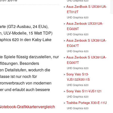
UHD Graphics 620
Asus ZenBook S UX391UA-
ET012T
UHD Graphics 620
Asus Zenbook UX331UA-
kkarte (GT2-Ausbau, 24 EUs),
EG029T
h, ULV-Modelle, 15 Watt TDP)
UHD Graphics 620
raphics 620 in den Kaby-Lake
Asus Zenbook S UX391UA-
EG047T
UHD Graphics 620
 Spiele flüssig darzustellen, nur
Asus Zenbook S UX391UA-
EG007T
Auflösungen. Besonders
UHD Graphics 620
en Detailstufen, wodurch die
Sony Vaio S13-
lasse ist nur noch für
VJS132X0511S
Stromverbrauch von modernen
UHD Graphics 620
nger und erlaubt auch bessere
Sony Vaio S11-VJS1121
UHD Graphics 620
Toshiba Portege X30-E-11U
Notebook-Grafikkartenvergleich
UHD Graphics 620