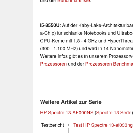
und der
Benchmarkliste
.
i5-8550U
: Auf der Kaby-Lake-Architektur b
a-Chip) für schlanke Notebooks und Ultraboo
CPU-Kerne mit 1,8 - 4 GHz und HyperThread
(300 - 1.100 MHz) und wird in 14-Nanometer
Weitere Infos gibt es in unserem Prozessor
Prozessoren
und der
Prozessoren Benchmar
Weitere Artikel zur Serie
HP Spectre 13-AF000NS
(
Spectre 13 Serie
)
Testbericht
•
Test HP Spectre 13-af033ng
|