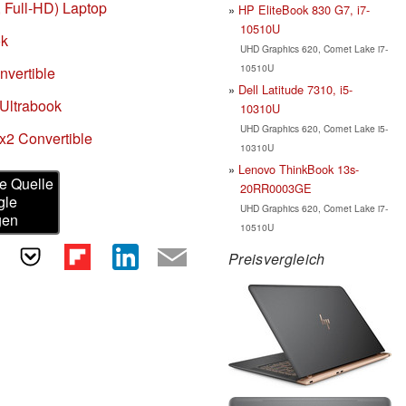
, Full-HD) Laptop
HP EliteBook 830 G7, i7-
10510U
ok
UHD Graphics 620, Comet Lake i7-
10510U
nvertible
Dell Latitude 7310, i5-
Ultrabook
10310U
UHD Graphics 620, Comet Lake i5-
x2 Convertible
10310U
Lenovo ThinkBook 13s-
e Quelle
20RR0003GE
gle
UHD Graphics 620, Comet Lake i7-
gen
10510U
Preisvergleich