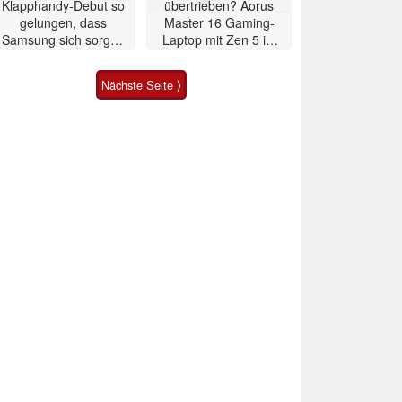
Klapphandy-Debut so
übertrieben? Aorus
gelungen, dass
Master 16 Gaming-
Samsung sich sorgen
Laptop mit Zen 5 im
muss? – Razr Fold
Test
Smartphone im Test
Nächste Seite ⟩