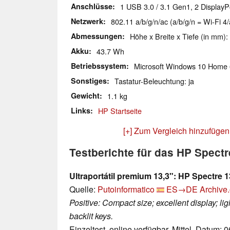
Anschlüsse
1 USB 3.0 / 3.1 Gen1, 2 DisplayP
Netzwerk
802.11 a/b/g/n/ac (a/b/g/n = Wi-Fi 4/
Abmessungen
Höhe x Breite x Tiefe (in mm):
Akku
43.7 Wh
Betriebssystem
Microsoft Windows 10 Home 
Sonstiges
Tastatur-Beleuchtung: ja
Gewicht
1.1 kg
Links
HP Startseite
[+] Zum Vergleich hinzufügen
Testberichte für das HP Spect
Ultraportátil premium 13,3": HP Spectre
Quelle:
Putoinformatico
ES→DE
Archive.
Positive: Compact size; excellent display; lig
backlit keys.
Einzeltest, online verfügbar, Mittel, Datum: 