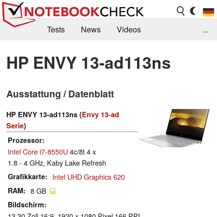
Tests
News
Videos
...
Benchmarks & Tech
Externe Tests
HP ENVY 13-ad113ns
Kaufberatung
Deals
Suche
Jobs
Ausstattung / Datenblatt
Forum
HP ENVY 13-ad113ns (
Envy 13-ad
Serie
)
Prozessor
Intel Core i7-8550U
4c/8t 4 x
1.8 - 4 GHz, Kaby Lake Refresh
Grafikkarte
Intel UHD Graphics 620
RAM
8 GB
Bildschirm
13.30 Zoll 16:9, 1920 x 1080 Pixel 166 PPI,