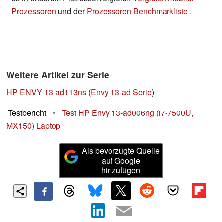
Prozessoren
und der
Prozessoren Benchmarkliste
.
Weitere Artikel zur Serie
HP ENVY 13-ad113ns
(
Envy 13-ad Serie
)
Testbericht
•
Test HP Envy 13-ad006ng (i7-7500U,
MX150) Laptop
Als bevorzugte Quelle
auf Google
hinzufügen