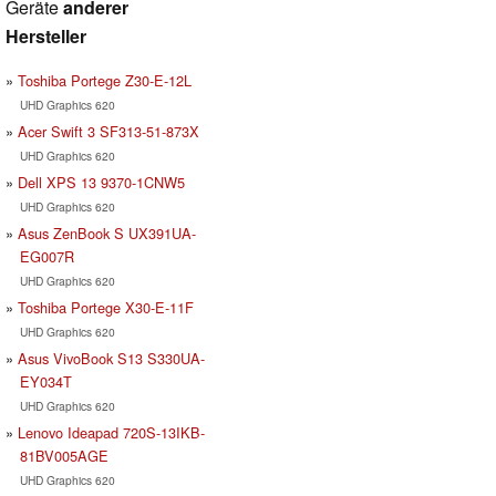
Geräte
anderer
Hersteller
Toshiba Portege Z30-E-12L
UHD Graphics 620
Acer Swift 3 SF313-51-873X
UHD Graphics 620
Dell XPS 13 9370-1CNW5
UHD Graphics 620
Asus ZenBook S UX391UA-
EG007R
UHD Graphics 620
Toshiba Portege X30-E-11F
UHD Graphics 620
Asus VivoBook S13 S330UA-
EY034T
UHD Graphics 620
Lenovo Ideapad 720S-13IKB-
81BV005AGE
UHD Graphics 620