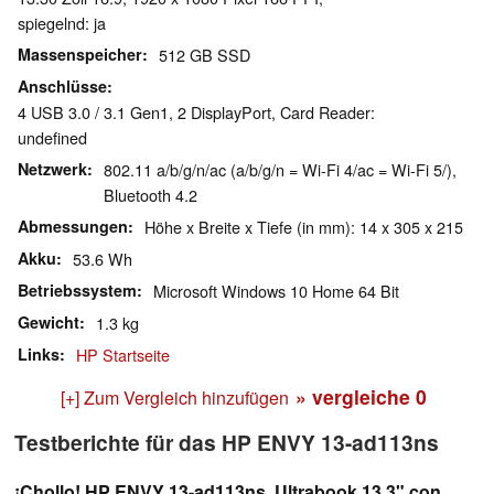
spiegelnd: ja
Massenspeicher
512 GB SSD
Anschlüsse
4 USB 3.0 / 3.1 Gen1, 2 DisplayPort, Card Reader:
undefined
Netzwerk
802.11 a/b/g/n/ac (a/b/g/n = Wi-Fi 4/ac = Wi-Fi 5/),
Bluetooth 4.2
Abmessungen
Höhe x Breite x Tiefe (in mm): 14 x 305 x 215
Akku
53.6 Wh
Betriebssystem
Microsoft Windows 10 Home 64 Bit
Gewicht
1.3 kg
Links
HP Startseite
» vergleiche
0
[+] Zum Vergleich hinzufügen
Testberichte für das HP ENVY 13-ad113ns
¡Chollo! HP ENVY 13-ad113ns. Ultrabook 13,3" con