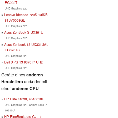
EG022T
UHD Graphics 620
Lenovo Ideapad 720S-13IKB-
81BV0058GE
UHD Graphics 620
Asus ZenBook S UX391U
UHD Graphics 620
Asus Zenbook 13 UX331UAL-
EG020TS
UHD Graphics 620
Dell XPS 13 9370 i7 UHD
UHD Graphics 620
Geräte eines
anderen
Herstellers
und/oder mit
einer
anderen CPU
HP Elite c1030, i7-10610U
UHD Graphics 620, Comet Lake i7-
10610U
HP EliteBook 830 G7, i7-