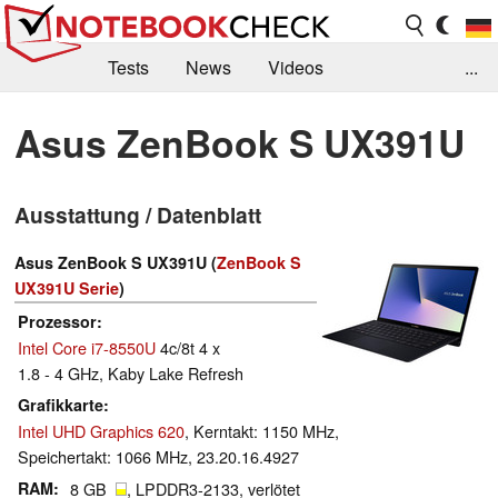
Tests
News
Videos
...
Benchmarks & Tech
Externe Tests
Asus ZenBook S UX391U
Kaufberatung
Deals
Suche
Jobs
Ausstattung / Datenblatt
Forum
Asus ZenBook S UX391U (
ZenBook S
UX391U Serie
)
Prozessor
Intel Core i7-8550U
4c/8t 4 x
1.8 - 4 GHz, Kaby Lake Refresh
Grafikkarte
Intel UHD Graphics 620
, Kerntakt: 1150 MHz,
Speichertakt: 1066 MHz, 23.20.16.4927
RAM
8 GB
, LPDDR3-2133, verlötet