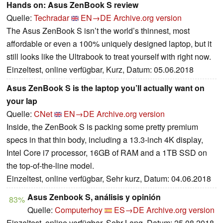
Hands on: Asus ZenBook S review
Quelle:
Techradar
EN→DE
Archive.org version
The Asus ZenBook S isn’t the world’s thinnest, most
affordable or even a 100% uniquely designed laptop, but it
still looks like the Ultrabook to treat yourself with right now.
Einzeltest, online verfügbar, Kurz, Datum: 05.06.2018
Asus ZenBook S is the laptop you’ll actually want on
your lap
Quelle:
CNet
EN→DE
Archive.org version
Inside, the ZenBook S is packing some pretty premium
specs in that thin body, including a 13.3-inch 4K display,
Intel Core i7 processor, 16GB of RAM and a 1TB SSD on
the top-of-the-line model.
Einzeltest, online verfügbar, Sehr kurz, Datum: 04.06.2018
Asus Zenbook S, análisis y opinión
83%
Quelle:
Computerhoy
ES→DE
Archive.org version
Einzeltest, online verfügbar, Sehr Lang, Datum: 25.08.2018