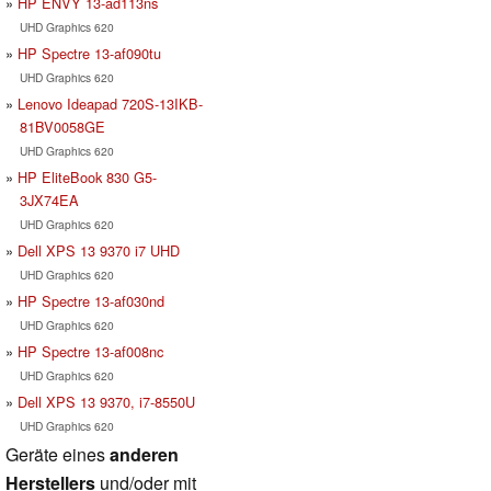
HP ENVY 13-ad113ns
UHD Graphics 620
HP Spectre 13-af090tu
UHD Graphics 620
Lenovo Ideapad 720S-13IKB-
81BV0058GE
UHD Graphics 620
HP EliteBook 830 G5-
3JX74EA
UHD Graphics 620
Dell XPS 13 9370 i7 UHD
UHD Graphics 620
HP Spectre 13-af030nd
UHD Graphics 620
HP Spectre 13-af008nc
UHD Graphics 620
Dell XPS 13 9370, i7-8550U
UHD Graphics 620
Geräte eines
anderen
Herstellers
und/oder mit