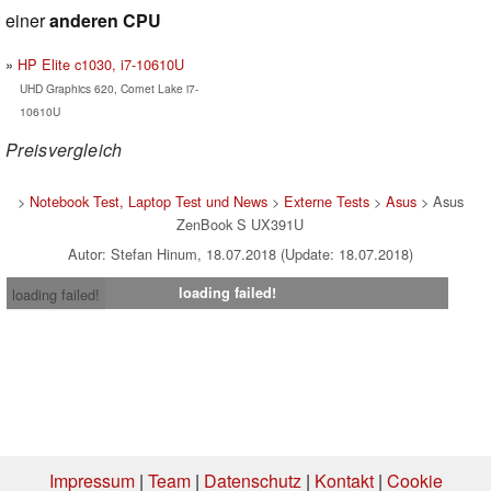
einer
anderen CPU
HP Elite c1030, i7-10610U
UHD Graphics 620, Comet Lake i7-
10610U
Preisvergleich
>
Notebook Test, Laptop Test und News
>
Externe Tests
>
Asus
> Asus
ZenBook S UX391U
Autor: Stefan Hinum, 18.07.2018 (Update: 18.07.2018)
loading failed!
loading failed!
Impressum
|
Team
|
Datenschutz
|
Kontakt
|
Cookie