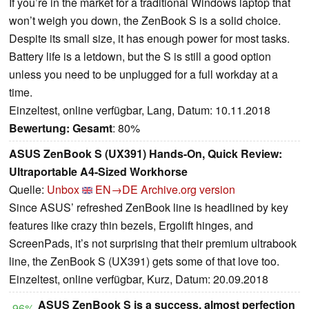
If you’re in the market for a traditional Windows laptop that
won’t weigh you down, the ZenBook S is a solid choice.
Despite its small size, it has enough power for most tasks.
Battery life is a letdown, but the S is still a good option
unless you need to be unplugged for a full workday at a
time.
Einzeltest, online verfügbar, Lang, Datum: 10.11.2018
Bewertung:
Gesamt
: 80%
ASUS ZenBook S (UX391) Hands-On, Quick Review:
Ultraportable A4-Sized Workhorse
Quelle:
Unbox
EN→DE
Archive.org version
Since ASUS’ refreshed ZenBook line is headlined by key
features like crazy thin bezels, Ergolift hinges, and
ScreenPads, it’s not surprising that their premium ultrabook
line, the ZenBook S (UX391) gets some of that love too.
Einzeltest, online verfügbar, Kurz, Datum: 20.09.2018
ASUS ZenBook S is a success, almost perfection
96%