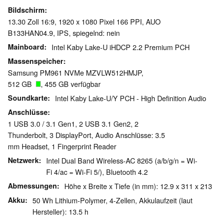
Bildschirm
13.30 Zoll 16:9, 1920 x 1080 Pixel 166 PPI, AUO
B133HAN04.9, IPS, spiegelnd: nein
Mainboard
Intel Kaby Lake-U iHDCP 2.2 Premium PCH
Massenspeicher
Samsung PM961 NVMe MZVLW512HMJP,
512 GB
, 455 GB verfügbar
Soundkarte
Intel Kaby Lake-U/Y PCH - High Definition Audio
Anschlüsse
1 USB 3.0 / 3.1 Gen1, 2 USB 3.1 Gen2, 2
Thunderbolt, 3 DisplayPort, Audio Anschlüsse: 3.5
mm Headset, 1 Fingerprint Reader
Netzwerk
Intel Dual Band Wireless-AC 8265 (a/b/g/n = Wi-
Fi 4/ac = Wi-Fi 5/), Bluetooth 4.2
Abmessungen
Höhe x Breite x Tiefe (in mm): 12.9 x 311 x 213
Akku
50 Wh Lithium-Polymer, 4-Zellen, Akkulaufzeit (laut
Hersteller): 13.5 h