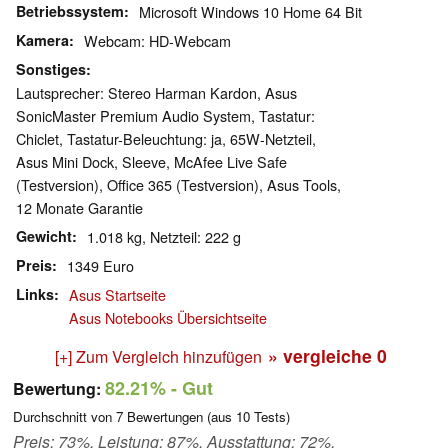
Betriebssystem
Microsoft Windows 10 Home 64 Bit
Kamera
Webcam: HD-Webcam
Sonstiges
Lautsprecher: Stereo Harman Kardon, Asus
SonicMaster Premium Audio System, Tastatur:
Chiclet, Tastatur-Beleuchtung: ja, 65W-Netzteil,
Asus Mini Dock, Sleeve, McAfee Live Safe
(Testversion), Office 365 (Testversion), Asus Tools,
12 Monate Garantie
Gewicht
1.018 kg, Netzteil: 222 g
Preis
1349 Euro
Links
Asus Startseite
Asus Notebooks Übersichtseite
» vergleiche
0
[+] Zum Vergleich hinzufügen
82.21%
- Gut
Bewertung:
Durchschnitt von
7
Bewertungen (aus
10
Tests)
Preis: 73%, Leistung: 87%, Ausstattung: 72%,