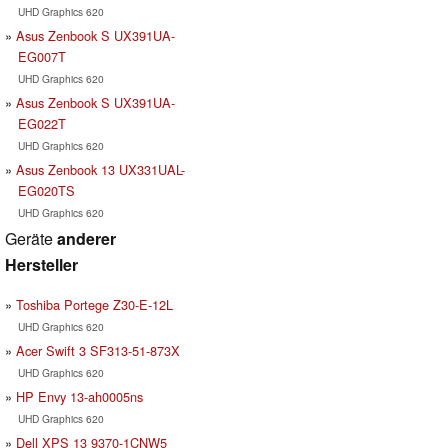
UHD Graphics 620
Asus Zenbook S UX391UA-
EG007T
UHD Graphics 620
Asus Zenbook S UX391UA-
EG022T
UHD Graphics 620
Asus Zenbook 13 UX331UAL-
EG020TS
UHD Graphics 620
Geräte
anderer
Hersteller
Toshiba Portege Z30-E-12L
UHD Graphics 620
Acer Swift 3 SF313-51-873X
UHD Graphics 620
HP Envy 13-ah0005ns
UHD Graphics 620
Dell XPS 13 9370-1CNW5