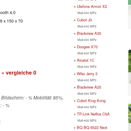
Ulefone Armor X2
tooth 4.0
Mali-400 MP2
Cubot J3
 9 x 150 x 70
Mali-400 MP2
Blackview A30
Mali-400 MP2
Doogee X70
Mali-400 MP2
Alcatel 1C
Mali-400 MP2
» vergleiche
0
Wiko Jerry 3
Mali-400 MP2
Blackview A20
Mali-400 MP2
 Bildschirm: - % Mobilität: 85%,
Cubot King Kong
: - %
Mali-400 MP2
TP-Link Neffos C5A
2
Mali-400 MP2
BQ BQ-5522 Next