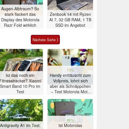
Augen-Albtraum? So
stark flackert das
Zenbook 14 mit Ryzen
Display des Motorola
AI 7, 32 GB RAM, 1 TB
Razr Fold wirklich
SSD im Angebot
Nächste Seite ⟩
73%
Ist das noch ein
Handy enttäuscht zum
Fitnesstracker? Xiaomi
Vollpreis, lohnt sich
Smart Band 10 Pro im
aber als Schnäppchen
Test
– Test Motorola Moto
G47 Smartphone
86%
Antigravity A1 im Test:
Ist Motorolas