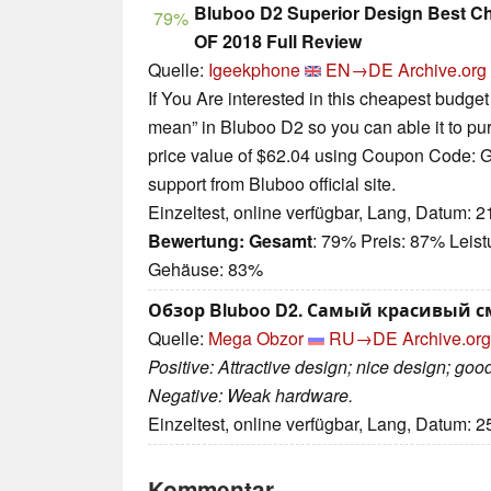
Bluboo D2 Superior Design Best 
79%
OF 2018 Full Review
Quelle:
Igeekphone
EN→DE
Archive.org
If You Are interested in this cheapest budge
mean” in Bluboo D2 so you can able it to pu
price value of $62.04 using Coupon Code:
support from Bluboo official site.
Einzeltest, online verfügbar, Lang, Datum: 
Bewertung:
Gesamt
: 79% Preis: 87% Leist
Gehäuse: 83%
Обзор Bluboo D2. Самый красивый с
Quelle:
Mega Obzor
RU→DE
Archive.org
Positive: Attractive design; nice design; good 
Negative: Weak hardware.
Einzeltest, online verfügbar, Lang, Datum: 
Kommentar