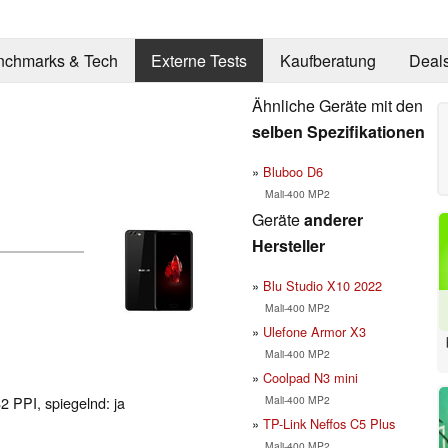
nchmarks & Tech
Externe Tests
Kaufberatung
Deal
Ähnliche Geräte mit den
selben Spezifikationen
Bluboo D6
Mali-400 MP2
Geräte
anderer
Hersteller
Blu Studio X10 2022
Mali-400 MP2
Ulefone Armor X3
Mali-400 MP2
Coolpad N3 mini
Mali-400 MP2
2 PPI, spiegelnd: ja
TP-Link Neffos C5 Plus
Mali-400 MP2