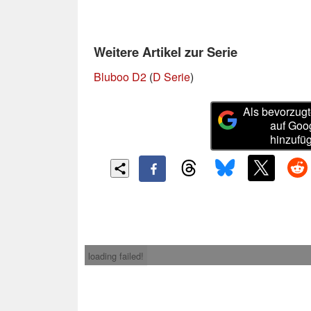
Weitere Artikel zur Serie
Bluboo D2
(
D Serie
)
Als bevorzugt
auf Goo
hinzufü
loading failed!