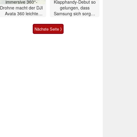
immersive 360°-
Klapphandy-Debut so
Drohne macht der DJI
gelungen, dass
Avata 360 leichte
Samsung sich sorgen
Konkurrenz
muss? – Razr Fold
Smartphone im Test
Nächste Seite ⟩