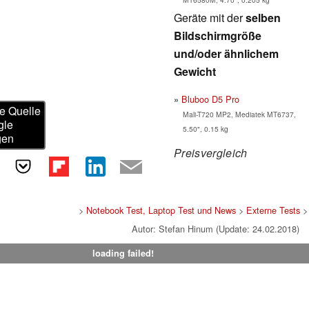
Geräte mit der
selben
Bildschirmgröße
und/oder ähnlichem
Gewicht
Bluboo D5 Pro
e Quelle
Mali-T720 MP2, Mediatek MT6737,
gle
5.50", 0.15 kg
gen
Preisvergleich
>
Notebook Test, Laptop Test und News
>
Externe Tests
>
Autor: Stefan Hinum (Update: 24.02.2018)
loading failed!