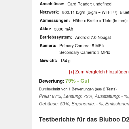
Anschlüsse
Card Reader: undefined
Netzwerk
802.11 b/g/n (b/g/n = Wi-Fi 4/), Blue
Abmessungen
Höhe x Breite x Tiefe (in mm):
Akku
3300 mAh
Betriebssystem
Android 7.0 Nougat
Kamera
Primary Camera: 5 MPix
Secondary Camera: 3 MPix
Gewicht
184 g
[+] Zum Vergleich hinzufügen
79%
- Gut
Bewertung:
Durchschnitt von
1
Bewertungen (aus
2
Tests)
Preis: 87%, Leistung: 72%, Ausstattung: - %,
Gehäuse: 83%, Ergonomie: - %, Emissionen
Testberichte für das Bluboo D