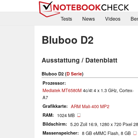
Tests
News
Videos
Be
Bluboo D2
Ausstattung / Datenblatt
Bluboo D2 (
D Serie
)
Prozessor
Mediatek MT6580M
4c/4t 4 x 1.3 GHz, Cortex-
A7
Grafikkarte
ARM Mali-400 MP2
RAM
1024 MB
Bildschirm
5.20 Zoll 16:9, 1280 x 720 Pixel 28
Massenspeicher
8 GB eMMC Flash, 8 GB