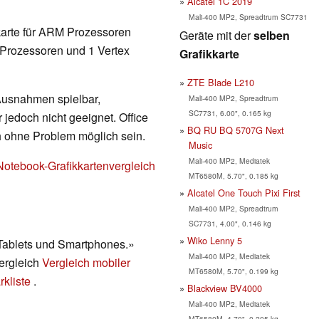
Alcatel 1C 2019
Mali-400 MP2, Spreadtrum SC7731
karte für ARM Prozessoren
Geräte mit der
selben
 Prozessoren und 1 Vertex
Grafikkarte
ZTE Blade L210
 Ausnahmen spielbar,
Mali-400 MP2, Spreadtrum
SC7731, 6.00", 0.165 kg
 jedoch nicht geeignet. Office
BQ RU BQ 5707G Next
h ohne Problem möglich sein.
Music
Mali-400 MP2, Mediatek
Notebook-Grafikkartenvergleich
MT6580M, 5.70", 0.185 kg
Alcatel One Touch Pixi First
Mali-400 MP2, Spreadtrum
SC7731, 4.00", 0.146 kg
Wiko Lenny 5
 Tablets und Smartphones.»
Mali-400 MP2, Mediatek
vergleich
Vergleich mobiler
MT6580M, 5.70", 0.199 kg
kliste
.
Blackview BV4000
Mali-400 MP2, Mediatek
MT6580M, 4.70", 0.205 kg