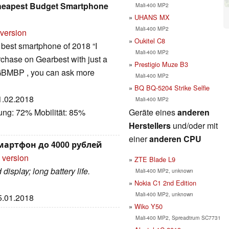
Cheapest Budget Smartphone
Mali-400 MP2
UHANS MX
Mali-400 MP2
 version
Oukitel C8
t best smartphone of 2018 “I
Mali-400 MP2
rchase on Gearbest with just a
Prestigio Muze B3
 GBMBP , you can ask more
Mali-400 MP2
BQ BQ-5204 Strike Selfie
21.02.2018
Mali-400 MP2
Geräte eines
anderen
ung: 72% Mobilität: 85%
Herstellers
und/oder mit
einer
anderen CPU
мартфон до 4000 рублей
 version
ZTE Blade L9
display; long battery life.
Mali-400 MP2, unknown
Nokia C1 2nd Edition
Mali-400 MP2, unknown
25.01.2018
Wiko Y50
Mali-400 MP2, Spreadtrum SC7731