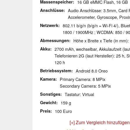
Massenspeicher
16 GB eMMC Flash, 16 G
Anschlüsse
Audio Anschlüsse: 3.5mm, Card 
Accelerometer, Gyroscope, Proxim
Netzwerk
802.11 b/g/n (b/g/n = Wi-Fi 4/), Blu
1800 / 1900MHz ; WCDMA: 850 / 90
Abmessungen
Höhe x Breite x Tiefe (in mm):
Akku
2700 mAh, wechselbar, Akkulaufzeit (laut 
Telefonieren 2G (laut Hersteller): 25 h, S
120 h
Betriebssystem
Android 8.0 Oreo
Kamera
Primary Camera: 8 MPix
Secondary Camera: 5 MPix
Sonstiges
Tastatur: Virtual
Gewicht
159 g
Preis
100 Euro
[+] Zum Vergleich hinzufügen