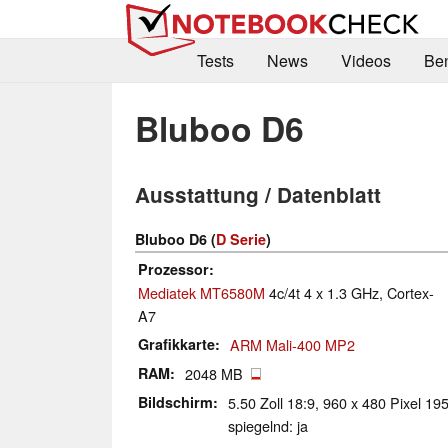
Tests
News
Videos
Be
Bluboo D6
Ausstattung / Datenblatt
Bluboo D6 (
D Serie
)
Prozessor
Mediatek MT6580M
4c/4t 4 x 1.3 GHz, Cortex-
A7
Grafikkarte
ARM Mali-400 MP2
RAM
2048 MB
Bildschirm
5.50 Zoll 18:9, 960 x 480 Pixel 19
spiegelnd: ja