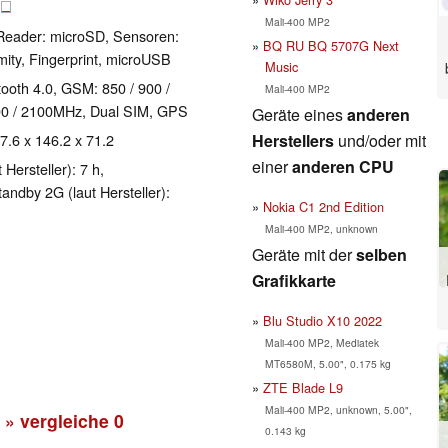
B
Mali-400 MP2
Reader: microSD, Sensoren:
BQ RU BQ 5707G Next
ity, Fingerprint, microUSB
Music
etooth 4.0, GSM: 850 / 900 /
Mali-400 MP2
0 / 2100MHz, Dual SIM, GPS
Geräte eines
anderen
Herstellers
und/oder mit
 7.6 x 146.2 x 71.2
einer
anderen CPU
Hersteller): 7 h,
tandby 2G (laut Hersteller):
Nokia C1 2nd Edition
Mali-400 MP2, unknown
Geräte mit der
selben
Grafikkarte
Blu Studio X10 2022
Mali-400 MP2, Mediatek
MT6580M, 5.00", 0.175 kg
ZTE Blade L9
Mali-400 MP2, unknown, 5.00",
» vergleiche
0
0.143 kg