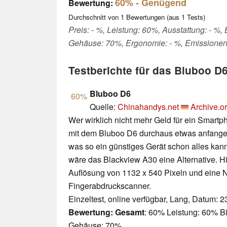
60%
- Genügend
Bewertung:
Durchschnitt von
1
Bewertungen (aus
1
Tests)
Preis: - %, Leistung: 60%, Ausstattung: - %,
Gehäuse: 70%, Ergonomie: - %, Emissionen
Testberichte für das Bluboo D
Bluboo D6
60%
Quelle:
Chinahandys.net
Archive.o
Wer wirklich nicht mehr Geld für ein Smart
mit dem Bluboo D6 durchaus etwas anfangen.
was so ein günstiges Gerät schon alles kann
wäre das Blackview A30 eine Alternative. 
Auflösung von 1132 x 540 Pixeln und eine N
Fingerabdruckscanner.
Einzeltest, online verfügbar, Lang, Datum: 
Bewertung:
Gesamt
: 60% Leistung: 60% Bi
Gehäuse: 70%