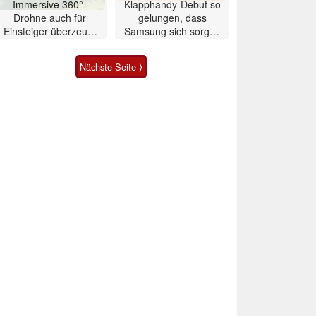
Immersive 360°-
Klapphandy-Debut so
Drohne auch für
gelungen, dass
Einsteiger überzeugt
Samsung sich sorgen
mit Einschränkungen
muss? – Razr Fold
Smartphone im Test
Nächste Seite ⟩