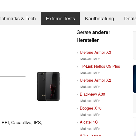
nchmarks & Tech
Externe Tests
Kaufberatung
Deal
Geräte
anderer
Hersteller
Ulefone Armor X3
Mali-400 MP2
TP-Link Neffos C5 Plus
Mali-400 MP2
Ulefone Armor X2
Mali-400 MP2
Blackview A30
Mali-400 MP2
Doogee X70
Mali-400 MP2
Alcatel 1C
5 PPI, Capacitive, IPS,
Mali-400 MP2
Wiko Jerry 3