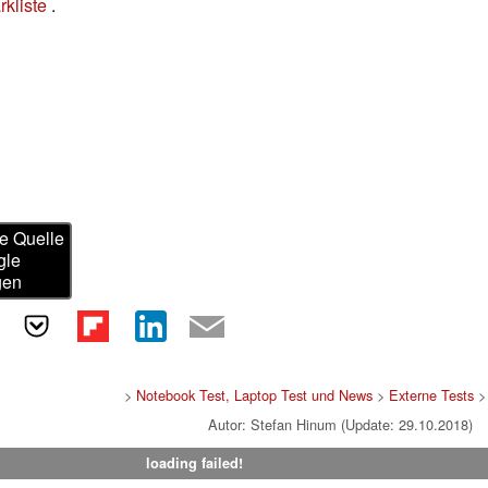
kliste
.
e Quelle
gle
gen
>
Notebook Test, Laptop Test und News
>
Externe Tests
>
Autor: Stefan Hinum (Update: 29.10.2018)
loading failed!