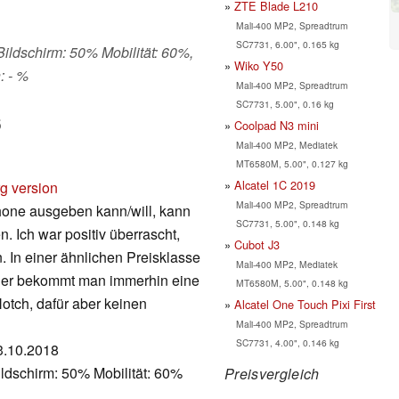
ZTE Blade L210
Mali-400 MP2, Spreadtrum
SC7731, 6.00", 0.165 kg
 Bildschirm: 50% Mobilität: 60%,
Wiko Y50
: - %
Mali-400 MP2, Spreadtrum
SC7731, 5.00", 0.16 kg
6
Coolpad N3 mini
Mali-400 MP2, Mediatek
MT6580M, 5.00", 0.127 kg
Alcatel 1C 2019
rg version
Mali-400 MP2, Spreadtrum
phone ausgeben kann/will, kann
SC7731, 5.00", 0.148 kg
 Ich war positiv überrascht,
Cubot J3
. In einer ähnlichen Preisklasse
Mali-400 MP2, Mediatek
Hier bekommt man immerhin eine
MT6580M, 5.00", 0.148 kg
otch, dafür aber keinen
Alcatel One Touch Pixi First
Mali-400 MP2, Spreadtrum
SC7731, 4.00", 0.146 kg
23.10.2018
ldschirm: 50% Mobilität: 60%
Preisvergleich