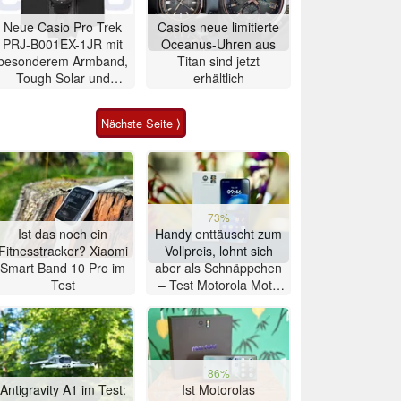
Neue Casio Pro Trek
Casios neue limitierte
PRJ-B001EX-1JR mit
Oceanus-Uhren aus
besonderem Armband,
Titan sind jetzt
Tough Solar und
erhältlich
Bluetooth erhältlich
Nächste Seite ⟩
73%
Ist das noch ein
Handy enttäuscht zum
Fitnesstracker? Xiaomi
Vollpreis, lohnt sich
Smart Band 10 Pro im
aber als Schnäppchen
Test
– Test Motorola Moto
G47 Smartphone
86%
Antigravity A1 im Test:
Ist Motorolas