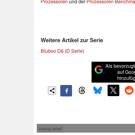
Prozessoren
und der
Prozessoren Benchmar
Weitere Artikel zur Serie
Bluboo D6
(
D Serie
)
Als bevorzugt
auf Goo
hinzufü
loading failed!