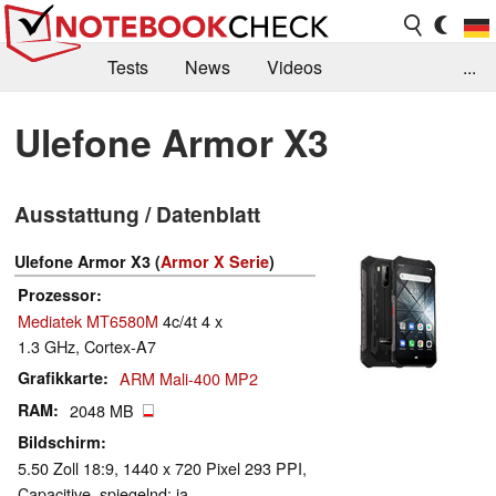
Tests
News
Videos
...
Benchmarks & Tech
Externe Tests
Ulefone Armor X3
Kaufberatung
Deals
Suche
Jobs
Ausstattung / Datenblatt
Forum
Ulefone Armor X3 (
Armor X Serie
)
Prozessor
Mediatek MT6580M
4c/4t 4 x
1.3 GHz, Cortex-A7
Grafikkarte
ARM Mali-400 MP2
RAM
2048 MB
Bildschirm
5.50 Zoll 18:9, 1440 x 720 Pixel 293 PPI,
Capacitive, spiegelnd: ja