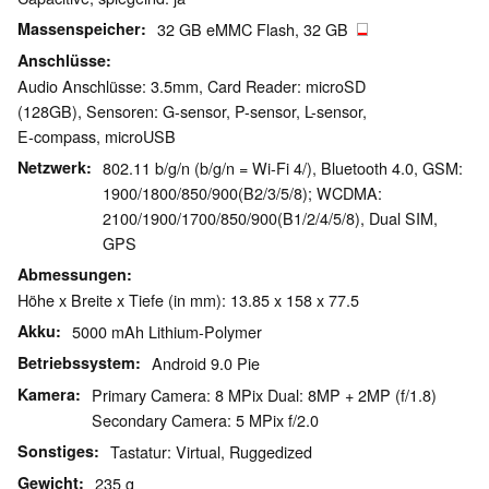
Massenspeicher
32 GB eMMC Flash, 32 GB
Anschlüsse
Audio Anschlüsse: 3.5mm, Card Reader: microSD
(128GB), Sensoren: G-sensor, P-sensor, L-sensor,
E-compass, microUSB
Netzwerk
802.11 b/g/n (b/g/n = Wi-Fi 4/), Bluetooth 4.0, GSM:
1900/1800/850/900(B2/3/5/8); WCDMA:
2100/1900/1700/850/900(B1/2/4/5/8), Dual SIM,
GPS
Abmessungen
Höhe x Breite x Tiefe (in mm): 13.85 x 158 x 77.5
Akku
5000 mAh Lithium-Polymer
Betriebssystem
Android 9.0 Pie
Kamera
Primary Camera: 8 MPix Dual: 8MP + 2MP (f/1.8)
Secondary Camera: 5 MPix f/2.0
Sonstiges
Tastatur: Virtual, Ruggedized
Gewicht
235 g