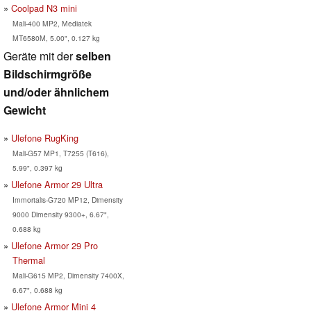
Coolpad N3 mini
Mali-400 MP2, Mediatek
MT6580M, 5.00", 0.127 kg
Geräte mit der
selben
Bildschirmgröße
und/oder ähnlichem
Gewicht
Ulefone RugKing
Mali-G57 MP1, T7255 (T616),
5.99", 0.397 kg
Ulefone Armor 29 Ultra
Immortalis-G720 MP12, Dimensity
9000 Dimensity 9300+, 6.67",
0.688 kg
Ulefone Armor 29 Pro
Thermal
Mali-G615 MP2, Dimensity 7400X,
6.67", 0.688 kg
Ulefone Armor Mini 4