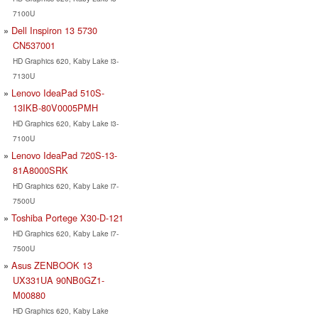
7100U
Dell Inspiron 13 5730
CN537001
HD Graphics 620, Kaby Lake i3-
7130U
Lenovo IdeaPad 510S-
13IKB-80V0005PMH
HD Graphics 620, Kaby Lake i3-
7100U
Lenovo IdeaPad 720S-13-
81A8000SRK
HD Graphics 620, Kaby Lake i7-
7500U
Toshiba Portege X30-D-121
HD Graphics 620, Kaby Lake i7-
7500U
Asus ZENBOOK 13
UX331UA 90NB0GZ1-
M00880
HD Graphics 620, Kaby Lake