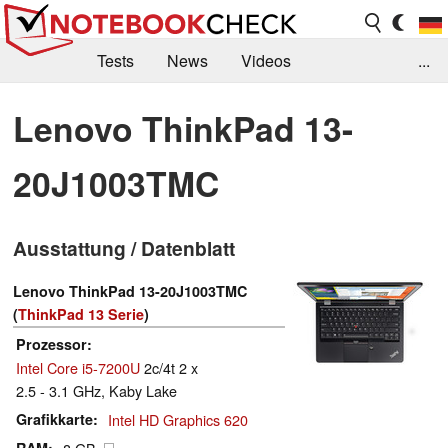
Tests
News
Videos
...
Benchmarks & Tech
Externe Tests
Lenovo ThinkPad 13-
Kaufberatung
Deals
Suche
Jobs
20J1003TMC
Forum
Ausstattung / Datenblatt
Lenovo ThinkPad 13-20J1003TMC
(
ThinkPad 13 Serie
)
Prozessor
Intel Core i5-7200U
2c/4t 2 x
2.5 - 3.1 GHz, Kaby Lake
Grafikkarte
Intel HD Graphics 620