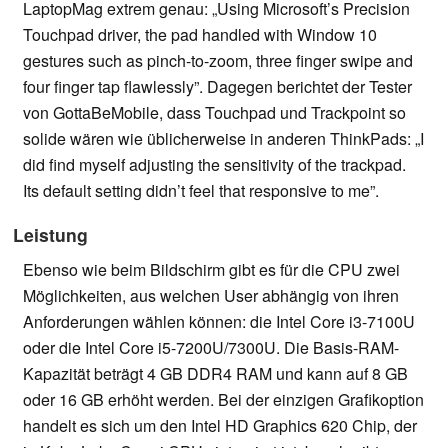
LaptopMag extrem genau: „Using Microsoft’s Precision
Touchpad driver, the pad handled with Window 10
gestures such as pinch-to-zoom, three finger swipe and
four finger tap flawlessly”. Dagegen berichtet der Tester
von GottaBeMobile, dass Touchpad und Trackpoint so
solide wären wie üblicherweise in anderen ThinkPads: „I
did find myself adjusting the sensitivity of the trackpad.
Its default setting didn’t feel that responsive to me”.
Leistung
Ebenso wie beim Bildschirm gibt es für die CPU zwei
Möglichkeiten, aus welchen User abhängig von ihren
Anforderungen wählen können: die Intel Core i3-7100U
oder die Intel Core i5-7200U/7300U. Die Basis-RAM-
Kapazität beträgt 4 GB DDR4 RAM und kann auf 8 GB
oder 16 GB erhöht werden. Bei der einzigen Grafikoption
handelt es sich um den Intel HD Graphics 620 Chip, der