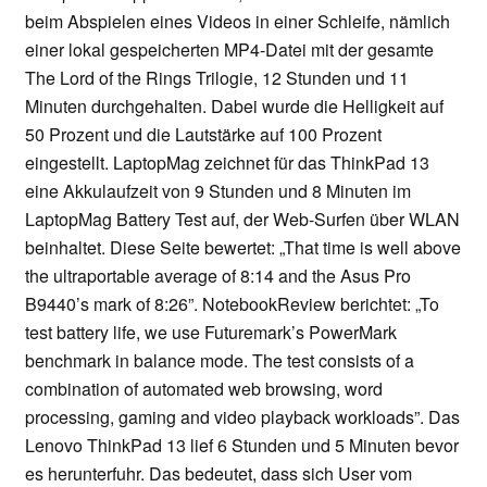
beim Abspielen eines Videos in einer Schleife, nämlich
einer lokal gespeicherten MP4-Datei mit der gesamte
The Lord of the Rings Trilogie, 12 Stunden und 11
Minuten durchgehalten. Dabei wurde die Helligkeit auf
50 Prozent und die Lautstärke auf 100 Prozent
eingestellt. LaptopMag zeichnet für das ThinkPad 13
eine Akkulaufzeit von 9 Stunden und 8 Minuten im
LaptopMag Battery Test auf, der Web-Surfen über WLAN
beinhaltet. Diese Seite bewertet: „That time is well above
the ultraportable average of 8:14 and the Asus Pro
B9440’s mark of 8:26”. NotebookReview berichtet: „To
test battery life, we use Futuremark’s PowerMark
benchmark in balance mode. The test consists of a
combination of automated web browsing, word
processing, gaming and video playback workloads”. Das
Lenovo ThinkPad 13 lief 6 Stunden und 5 Minuten bevor
es herunterfuhr. Das bedeutet, dass sich User vom