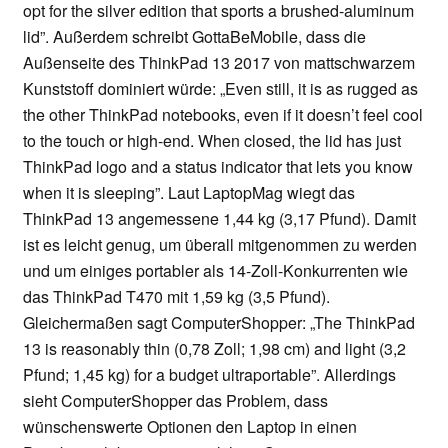
opt for the silver edition that sports a brushed-aluminum
lid”. Außerdem schreibt GottaBeMobile, dass die
Außenseite des ThinkPad 13 2017 von mattschwarzem
Kunststoff dominiert würde: „Even still, it is as rugged as
the other ThinkPad notebooks, even if it doesn’t feel cool
to the touch or high-end. When closed, the lid has just
ThinkPad logo and a status indicator that lets you know
when it is sleeping”. Laut LaptopMag wiegt das
ThinkPad 13 angemessene 1,44 kg (3,17 Pfund). Damit
ist es leicht genug, um überall mitgenommen zu werden
und um einiges portabler als 14-Zoll-Konkurrenten wie
das ThinkPad T470 mit 1,59 kg (3,5 Pfund).
Gleichermaßen sagt ComputerShopper: „The ThinkPad
13 is reasonably thin (0,78 Zoll; 1,98 cm) and light (3,2
Pfund; 1,45 kg) for a budget ultraportable”. Allerdings
sieht ComputerShopper das Problem, dass
wünschenswerte Optionen den Laptop in einen