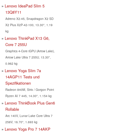
Lenovo IdeaPad Slim 5
13Q8Y11
Adreno X2-45, Snapdragon X2 SD
X2 Plus X2P-42-100, 13.30", 1.19
kg
Lenovo ThinkPad X13 G6,
Core 7 255U
Graphics 4-Core iGPU (Arrow Lake),
Arrow Lake Ultra 7 255U, 13.30",
0.962 kg
Lenovo Yoga Slim 7a
14AGP11 Tests und
Spezifikationen
Radeon 840M, Strix / Gorgon Point
Ryzen AI 7 445, 14.00", 1.154 kg
Lenovo ThinkBook Plus Gen6
Rollable
Arc 140V, Lunar Lake Core Ultra 7
258V, 16.70", 1.693 kg
Lenovo Yoga Pro 7 14AKP