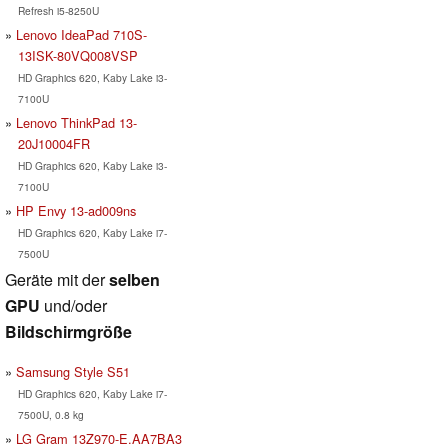
Refresh i5-8250U
Lenovo IdeaPad 710S-
13ISK-80VQ008VSP
HD Graphics 620, Kaby Lake i3-
7100U
Lenovo ThinkPad 13-
20J10004FR
HD Graphics 620, Kaby Lake i3-
7100U
HP Envy 13-ad009ns
HD Graphics 620, Kaby Lake i7-
7500U
Geräte mit der
selben
GPU
und/oder
Bildschirmgröße
Samsung Style S51
HD Graphics 620, Kaby Lake i7-
7500U, 0.8 kg
LG Gram 13Z970-E.AA7BA3