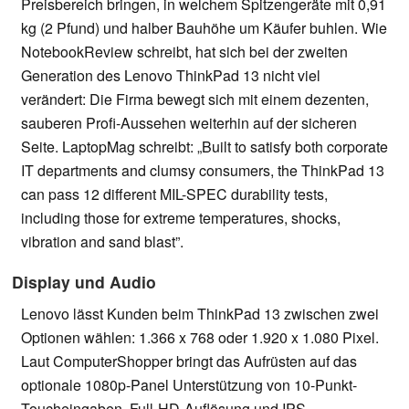
Preisbereich bringen, in welchem Spitzengeräte mit 0,91
kg (2 Pfund) und halber Bauhöhe um Käufer buhlen. Wie
NotebookReview schreibt, hat sich bei der zweiten
Generation des Lenovo ThinkPad 13 nicht viel
verändert: Die Firma bewegt sich mit einem dezenten,
sauberen Profi-Aussehen weiterhin auf der sicheren
Seite. LaptopMag schreibt: „Built to satisfy both corporate
IT departments and clumsy consumers, the ThinkPad 13
can pass 12 different MIL-SPEC durability tests,
including those for extreme temperatures, shocks,
vibration and sand blast”.
Display und Audio
Lenovo lässt Kunden beim ThinkPad 13 zwischen zwei
Optionen wählen: 1.366 x 768 oder 1.920 x 1.080 Pixel.
Laut ComputerShopper bringt das Aufrüsten auf das
optionale 1080p-Panel Unterstützung von 10-Punkt-
Toucheingaben, Full-HD-Auflösung und IPS-