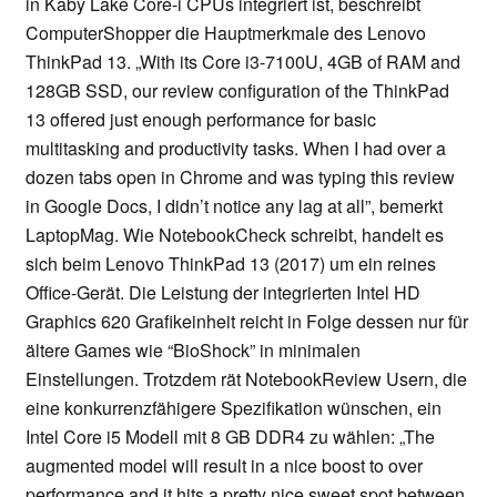
in Kaby Lake Core-i CPUs integriert ist, beschreibt
ComputerShopper die Hauptmerkmale des Lenovo
ThinkPad 13. „With its Core i3-7100U, 4GB of RAM and
128GB SSD, our review configuration of the ThinkPad
13 offered just enough performance for basic
multitasking and productivity tasks. When I had over a
dozen tabs open in Chrome and was typing this review
in Google Docs, I didn’t notice any lag at all”, bemerkt
LaptopMag. Wie NotebookCheck schreibt, handelt es
sich beim Lenovo ThinkPad 13 (2017) um ein reines
Office-Gerät. Die Leistung der integrierten Intel HD
Graphics 620 Grafikeinheit reicht in Folge dessen nur für
ältere Games wie “BioShock” in minimalen
Einstellungen. Trotzdem rät NotebookReview Usern, die
eine konkurrenzfähigere Spezifikation wünschen, ein
Intel Core i5 Modell mit 8 GB DDR4 zu wählen: „The
augmented model will result in a nice boost to over
performance and it hits a pretty nice sweet spot between