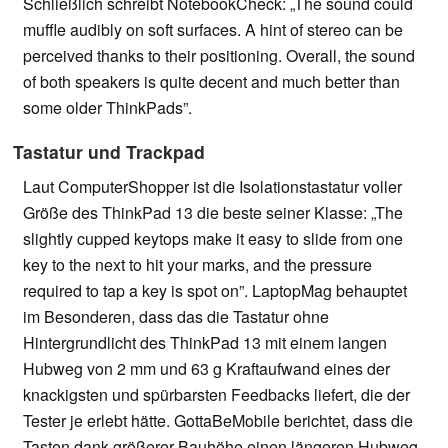
Schließlich schreibt NotebookCheck: „The sound could
muffle audibly on soft surfaces. A hint of stereo can be
perceived thanks to their positioning. Overall, the sound
of both speakers is quite decent and much better than
some older ThinkPads”.
Tastatur und Trackpad
Laut ComputerShopper ist die Isolationstastatur voller
Größe des ThinkPad 13 die beste seiner Klasse: „The
slightly cupped keytops make it easy to slide from one
key to the next to hit your marks, and the pressure
required to tap a key is spot on”. LaptopMag behauptet
im Besonderen, dass das die Tastatur ohne
Hintergrundlicht des ThinkPad 13 mit einem langen
Hubweg von 2 mm und 63 g Kraftaufwand eines der
knackigsten und spürbarsten Feedbacks liefert, die der
Tester je erlebt hätte. GottaBeMobile berichtet, dass die
Tasten dank größerer Bauhöhe einen längeren Hubweg