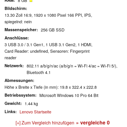
RAM
8 GB
Bildschirm
13.30 Zoll 16:9, 1920 x 1080 Pixel 166 PPI, IPS,
spiegelnd: nein
Massenspeicher
256 GB SSD
Anschlüsse
3 USB 3.0 / 3.1 Gen1, 1 USB 3.1 Gen2, 1 HDMI,
Card Reader: undefined, Sensoren: Fingerprint
reader
Netzwerk
802.11 a/b/g/n/ac (a/b/g/n = Wi-Fi 4/ac = Wi-Fi 5/),
Bluetooth 4.1
Abmessungen
Höhe x Breite x Tiefe (in mm): 19.8 x 322.4 x 222.8
Betriebssystem
Microsoft Windows 10 Pro 64 Bit
Gewicht
1.44 kg
Links
Lenovo Startseite
» vergleiche
0
[+] Zum Vergleich hinzufügen