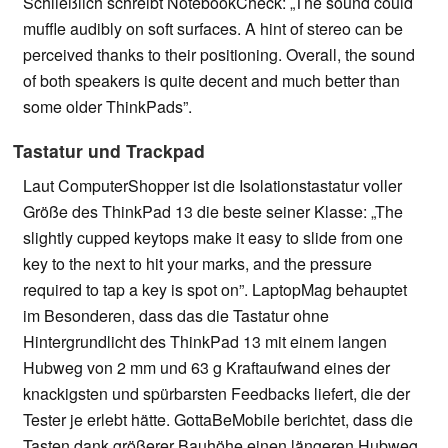
Schließlich schreibt NotebookCheck: „The sound could
muffle audibly on soft surfaces. A hint of stereo can be
perceived thanks to their positioning. Overall, the sound
of both speakers is quite decent and much better than
some older ThinkPads”.
Tastatur und Trackpad
Laut ComputerShopper ist die Isolationstastatur voller
Größe des ThinkPad 13 die beste seiner Klasse: „The
slightly cupped keytops make it easy to slide from one
key to the next to hit your marks, and the pressure
required to tap a key is spot on”. LaptopMag behauptet
im Besonderen, dass das die Tastatur ohne
Hintergrundlicht des ThinkPad 13 mit einem langen
Hubweg von 2 mm und 63 g Kraftaufwand eines der
knackigsten und spürbarsten Feedbacks liefert, die der
Tester je erlebt hätte. GottaBeMobile berichtet, dass die
Tasten dank größerer Bauhöhe einen längeren Hubweg