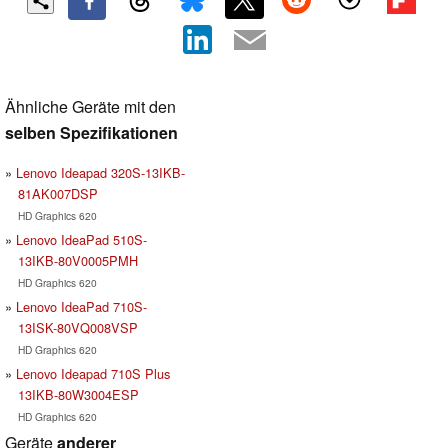
Ähnliche Geräte mit den
selben Spezifikationen
Lenovo Ideapad 320S-13IKB-
81AK007DSP
HD Graphics 620
Lenovo IdeaPad 510S-
13IKB-80V0005PMH
HD Graphics 620
Lenovo IdeaPad 710S-
13ISK-80VQ008VSP
HD Graphics 620
Lenovo Ideapad 710S Plus
13IKB-80W3004ESP
HD Graphics 620
Geräte
anderer