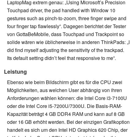
LaptopMag extrem genau: „Using Microsoft’s Precision
Touchpad driver, the pad handled with Window 10
gestures such as pinch-to-zoom, three finger swipe and
four finger tap flawlessly”. Dagegen berichtet der Tester
von GottaBeMobile, dass Touchpad und Trackpoint so
solide wären wie üblicherweise in anderen ThinkPads: „I
did find myself adjusting the sensitivity of the trackpad.
Its default setting didn’t feel that responsive to me”.
Leistung
Ebenso wie beim Bildschirm gibt es für die CPU zwei
Möglichkeiten, aus welchen User abhängig von ihren
Anforderungen wählen können: die Intel Core i3-7100U
oder die Intel Core i5-7200U/7300U. Die Basis-RAM-
Kapazität beträgt 4 GB DDR4 RAM und kann auf 8 GB
oder 16 GB erhöht werden. Bei der einzigen Grafikoption
handelt es sich um den Intel HD Graphics 620 Chip, der