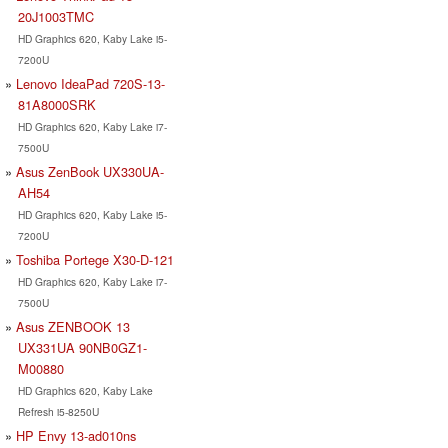
20J1003TMC
HD Graphics 620, Kaby Lake i5-
7200U
Lenovo IdeaPad 720S-13-
81A8000SRK
HD Graphics 620, Kaby Lake i7-
7500U
Asus ZenBook UX330UA-
AH54
HD Graphics 620, Kaby Lake i5-
7200U
Toshiba Portege X30-D-121
HD Graphics 620, Kaby Lake i7-
7500U
Asus ZENBOOK 13
UX331UA 90NB0GZ1-
M00880
HD Graphics 620, Kaby Lake
Refresh i5-8250U
HP Envy 13-ad010ns