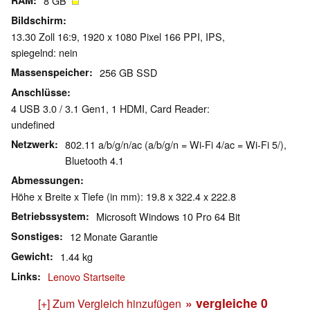
RAM
8 GB
Bildschirm
13.30 Zoll 16:9, 1920 x 1080 Pixel 166 PPI, IPS,
spiegelnd: nein
Massenspeicher
256 GB SSD
Anschlüsse
4 USB 3.0 / 3.1 Gen1, 1 HDMI, Card Reader:
undefined
Netzwerk
802.11 a/b/g/n/ac (a/b/g/n = Wi-Fi 4/ac = Wi-Fi 5/),
Bluetooth 4.1
Abmessungen
Höhe x Breite x Tiefe (in mm): 19.8 x 322.4 x 222.8
Betriebssystem
Microsoft Windows 10 Pro 64 Bit
Sonstiges
12 Monate Garantie
Gewicht
1.44 kg
Links
Lenovo Startseite
» vergleiche
0
[+] Zum Vergleich hinzufügen