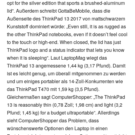
opt for the silver edition that sports a brushed-aluminum
lid”. Außerdem schreibt GottaBeMobile, dass die
Außenseite des ThinkPad 13 2017 von mattschwarzem
Kunststoff dominiert würde: „Even still, it is as rugged as
the other ThinkPad notebooks, even if it doesn’t feel cool
to the touch or high-end. When closed, the lid has just
ThinkPad logo and a status indicator that lets you know
when it is sleeping”. Laut LaptopMag wiegt das
ThinkPad 13 angemessene 1,44 kg (3,17 Pfund). Damit
ist es leicht genug, um überall mitgenommen zu werden
und um einiges portabler als 14-Zoll-Konkurrenten wie
das ThinkPad T470 mit 1,59 kg (3,5 Pfund).
Gleichermaßen sagt ComputerShopper: „The ThinkPad
13 is reasonably thin (0,78 Zoll; 1,98 cm) and light (3,2
Pfund; 1,45 kg) for a budget ultraportable”. Allerdings
sieht ComputerShopper das Problem, dass
wünschenswerte Optionen den Laptop in einen