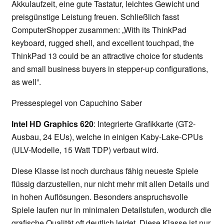
Akkulaufzeit, eine gute Tastatur, leichtes Gewicht und
preisgünstige Leistung freuen. Schließlich fasst
ComputerShopper zusammen: „With its ThinkPad
keyboard, rugged shell, and excellent touchpad, the
ThinkPad 13 could be an attractive choice for students
and small business buyers in stepper-up configurations,
as well”.
Pressespiegel von Capuchino Saber
Intel HD Graphics 620
: Integrierte Grafikkarte (GT2-
Ausbau, 24 EUs), welche in einigen Kaby-Lake-CPUs
(ULV-Modelle, 15 Watt TDP) verbaut wird.
Diese Klasse ist noch durchaus fähig neueste Spiele
flüssig darzustellen, nur nicht mehr mit allen Details und
in hohen Auflösungen. Besonders anspruchsvolle
Spiele laufen nur in minimalen Detailstufen, wodurch die
grafische Qualität oft deutlich leidet. Diese Klasse ist nur