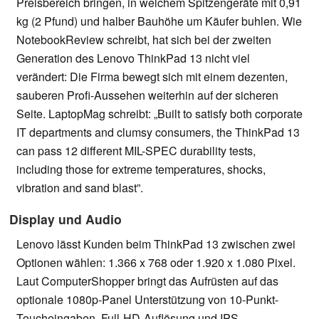
Preisbereich bringen, in welchem Spitzengeräte mit 0,91
kg (2 Pfund) und halber Bauhöhe um Käufer buhlen. Wie
NotebookReview schreibt, hat sich bei der zweiten
Generation des Lenovo ThinkPad 13 nicht viel
verändert: Die Firma bewegt sich mit einem dezenten,
sauberen Profi-Aussehen weiterhin auf der sicheren
Seite. LaptopMag schreibt: „Built to satisfy both corporate
IT departments and clumsy consumers, the ThinkPad 13
can pass 12 different MIL-SPEC durability tests,
including those for extreme temperatures, shocks,
vibration and sand blast”.
Display und Audio
Lenovo lässt Kunden beim ThinkPad 13 zwischen zwei
Optionen wählen: 1.366 x 768 oder 1.920 x 1.080 Pixel.
Laut ComputerShopper bringt das Aufrüsten auf das
optionale 1080p-Panel Unterstützung von 10-Punkt-
Toucheingaben, Full-HD-Auflösung und IPS-