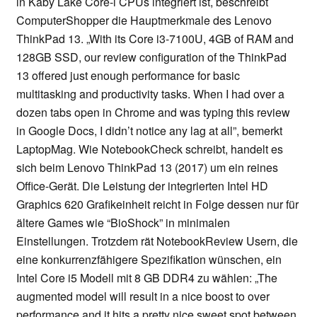
in Kaby Lake Core-i CPUs integriert ist, beschreibt
ComputerShopper die Hauptmerkmale des Lenovo
ThinkPad 13. „With its Core i3-7100U, 4GB of RAM and
128GB SSD, our review configuration of the ThinkPad
13 offered just enough performance for basic
multitasking and productivity tasks. When I had over a
dozen tabs open in Chrome and was typing this review
in Google Docs, I didn’t notice any lag at all”, bemerkt
LaptopMag. Wie NotebookCheck schreibt, handelt es
sich beim Lenovo ThinkPad 13 (2017) um ein reines
Office-Gerät. Die Leistung der integrierten Intel HD
Graphics 620 Grafikeinheit reicht in Folge dessen nur für
ältere Games wie “BioShock” in minimalen
Einstellungen. Trotzdem rät NotebookReview Usern, die
eine konkurrenzfähigere Spezifikation wünschen, ein
Intel Core i5 Modell mit 8 GB DDR4 zu wählen: „The
augmented model will result in a nice boost to over
performance and it hits a pretty nice sweet spot between