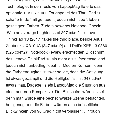
Technologie. In den Tests von LaptopMag lieferte das
optionale 1.920 x 1.080 Touchpanel des ThinkPad 13
scharfe Bilder mit genauen, jedoch nicht übertrieben
gesättigten Farben. Zudem bewertet NotebookCheck:
„With an average brightness of 307 cd/m2, Lenovo
ThinkPad 13 (2017) takes the third place, beside Asus
Zenbook UX310UA (347 cd/m2) and Dell’s XPS 13 9360
(325 cd/m2)”. NotebookReview erachtet den Bildschirm
des Lenovo ThinkPad 13 als mehr als zufriedenstellend,
jedoch nicht unbedingt ideal für Medien-Konsum, denn
die Farbgenauigkeit ist zwar solide, doch die Sättigung
ist etwas gedämpft und die Helligkeit ist mit 243 cd/m²
etwas matt. Dagegen sieht LaptopMag die Situation aus
einer anderen Perspektive. Der Bildschirm wäre, es sei
denn man würde eine pechschwarze Szene betrachten,
hell genug und die Farben würden auch bei seitlichen
Blickwinkeln von 90 Grad nicht verblassen: „Through