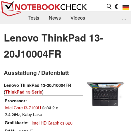
Tests
News
Videos
...
Benchmarks & Tech
Externe Tests
Lenovo ThinkPad 13-
Kaufberatung
Deals
Suche
Jobs
20J10004FR
Forum
Ausstattung / Datenblatt
Lenovo ThinkPad 13-20J10004FR
(
ThinkPad 13 Serie
)
Prozessor
Intel Core i3-7100U
2c/4t 2 x
2.4 GHz, Kaby Lake
Grafikkarte
Intel HD Graphics 620