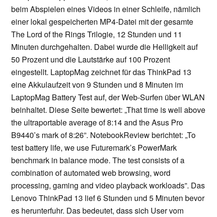
beim Abspielen eines Videos in einer Schleife, nämlich
einer lokal gespeicherten MP4-Datei mit der gesamte
The Lord of the Rings Trilogie, 12 Stunden und 11
Minuten durchgehalten. Dabei wurde die Helligkeit auf
50 Prozent und die Lautstärke auf 100 Prozent
eingestellt. LaptopMag zeichnet für das ThinkPad 13
eine Akkulaufzeit von 9 Stunden und 8 Minuten im
LaptopMag Battery Test auf, der Web-Surfen über WLAN
beinhaltet. Diese Seite bewertet: „That time is well above
the ultraportable average of 8:14 and the Asus Pro
B9440’s mark of 8:26”. NotebookReview berichtet: „To
test battery life, we use Futuremark’s PowerMark
benchmark in balance mode. The test consists of a
combination of automated web browsing, word
processing, gaming and video playback workloads”. Das
Lenovo ThinkPad 13 lief 6 Stunden und 5 Minuten bevor
es herunterfuhr. Das bedeutet, dass sich User vom