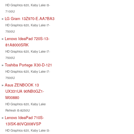
HD Graphics 620, Kaby Lake i3-
7100U
LG Gram 13Z970-E.AA7BA3
HD Graphics 620, Kaby Lake i7-
7500U
Lenovo IdeaPad 720S-13-
81A8000SRK
HD Graphics 620, Kaby Lake i7-
7500U
Toshiba Portege X30-D-121
HD Graphics 620, Kaby Lake i7-
7500U
Asus ZENBOOK 13
UX331UA 90NB0GZ1-
M00880
HD Graphics 620, Kaby Lake
Refresh i5-8250U
Lenovo IdeaPad 710S-
13ISK-80VQ008VSP
HD Graphics 620, Kaby Lake i3-