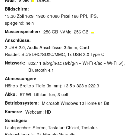
RAM
8 GB
, DDR3L
Bildschirm
13.30 Zoll 16:9, 1920 x 1080 Pixel 166 PPI, IPS,
spiegelnd: nein
Massenspeicher
256 GB NVMe, 256 GB
Anschlüsse
2 USB 2.0, Audio Anschlüsse: 3.5mm, Card
Reader: SD/​SDHC/​SDXC/​MMC, 1x USB 3.0 Type-C
Netzwerk
802.11 a/b/g/n/ac (a/b/g/n = Wi-Fi 4/ac = Wi-Fi 5/),
Bluetooth 4.1
Abmessungen
Höhe x Breite x Tiefe (in mm): 13.5 x 323 x 222.3
Akku
57 Wh Lithium-Ion, 3-cell
Betriebssystem
Microsoft Windows 10 Home 64 Bit
Kamera
Webcam: HD
Sonstiges
Lautsprecher: Stereo, Tastatur: Chiclet, Tastatur-
Beleuchtung: ja, 24 Monate Garantie