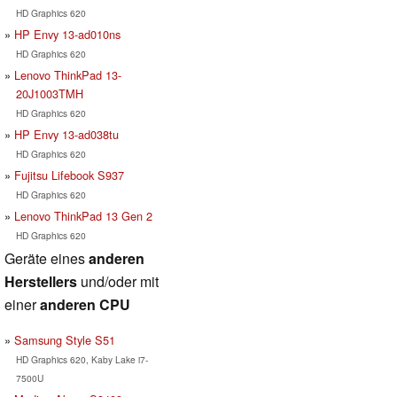
HD Graphics 620
HP Envy 13-ad010ns
HD Graphics 620
Lenovo ThinkPad 13-
20J1003TMH
HD Graphics 620
HP Envy 13-ad038tu
HD Graphics 620
Fujitsu Lifebook S937
HD Graphics 620
Lenovo ThinkPad 13 Gen 2
HD Graphics 620
Geräte eines
anderen
Herstellers
und/oder mit
einer
anderen CPU
Samsung Style S51
HD Graphics 620, Kaby Lake i7-
7500U