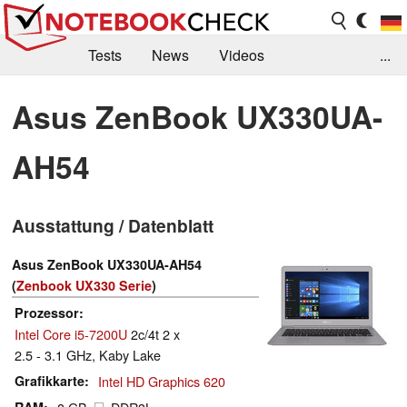
Tests
News
Videos
...
Benchmarks & Tech
Externe Tests
Asus ZenBook UX330UA-
Kaufberatung
Deals
Suche
Jobs
AH54
Forum
Ausstattung / Datenblatt
Asus ZenBook UX330UA-AH54
(
Zenbook UX330 Serie
)
Prozessor
Intel Core i5-7200U
2c/4t 2 x
2.5 - 3.1 GHz, Kaby Lake
Grafikkarte
Intel HD Graphics 620