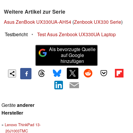
Weitere Artikel zur Serie
Asus ZenBook UX330UA-AH54
(
Zenbook UX330 Serie
)
Testbericht
•
Test Asus Zenbook UX330UA Laptop
Als bevorzugte Quelle
auf Google
hinzufügen
Geräte
anderer
Hersteller
Lenovo ThinkPad 13-
20J1003TMC