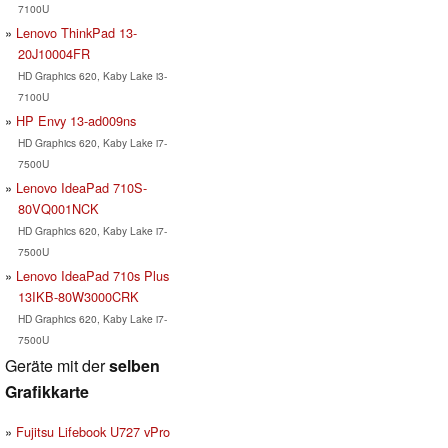
7100U
Lenovo ThinkPad 13-
20J10004FR
HD Graphics 620, Kaby Lake i3-
7100U
HP Envy 13-ad009ns
HD Graphics 620, Kaby Lake i7-
7500U
Lenovo IdeaPad 710S-
80VQ001NCK
HD Graphics 620, Kaby Lake i7-
7500U
Lenovo IdeaPad 710s Plus
13IKB-80W3000CRK
HD Graphics 620, Kaby Lake i7-
7500U
Geräte mit der
selben
Grafikkarte
Fujitsu Lifebook U727 vPro