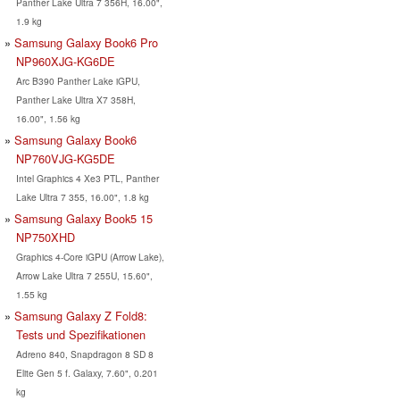
Panther Lake Ultra 7 356H, 16.00",
1.9 kg
Samsung Galaxy Book6 Pro
NP960XJG-KG6DE
Arc B390 Panther Lake iGPU,
Panther Lake Ultra X7 358H,
16.00", 1.56 kg
Samsung Galaxy Book6
NP760VJG-KG5DE
Intel Graphics 4 Xe3 PTL, Panther
Lake Ultra 7 355, 16.00", 1.8 kg
Samsung Galaxy Book5 15
NP750XHD
Graphics 4-Core iGPU (Arrow Lake),
Arrow Lake Ultra 7 255U, 15.60",
1.55 kg
Samsung Galaxy Z Fold8:
Tests und Spezifikationen
Adreno 840, Snapdragon 8 SD 8
Elite Gen 5 f. Galaxy, 7.60", 0.201
kg