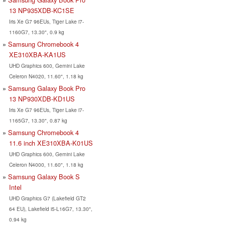
13 ‎NP935XDB-KC1SE
Iris Xe G7 96EUs, Tiger Lake i7-
1160G7, 13.30", 0.9 kg
Samsung Chromebook 4
XE310XBA-KA1US
UHD Graphics 600, Gemini Lake
Celeron N4020, 11.60", 1.18 kg
Samsung Galaxy Book Pro
13 NP930XDB-KD1US
Iris Xe G7 96EUs, Tiger Lake i7-
1165G7, 13.30", 0.87 kg
Samsung Chromebook 4
11.6 inch XE310XBA-K01US
UHD Graphics 600, Gemini Lake
Celeron N4000, 11.60", 1.18 kg
Samsung Galaxy Book S
Intel
UHD Graphics G7 (Lakefield GT2
64 EU), Lakefield i5-L16G7, 13.30",
0.94 kg