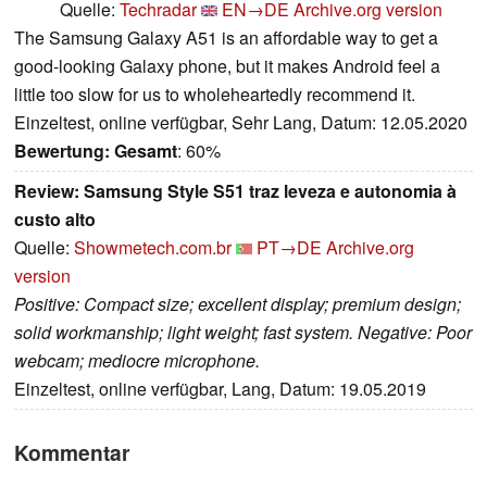
Quelle:
Techradar
EN→DE
Archive.org version
The Samsung Galaxy A51 is an affordable way to get a
good-looking Galaxy phone, but it makes Android feel a
little too slow for us to wholeheartedly recommend it.
Einzeltest, online verfügbar, Sehr Lang, Datum: 12.05.2020
Bewertung:
Gesamt
: 60%
Review: Samsung Style S51 traz leveza e autonomia à
custo alto
Quelle:
Showmetech.com.br
PT→DE
Archive.org
version
Positive: Compact size; excellent display; premium design;
solid workmanship; light weight; fast system. Negative: Poor
webcam; mediocre microphone.
Einzeltest, online verfügbar, Lang, Datum: 19.05.2019
Kommentar