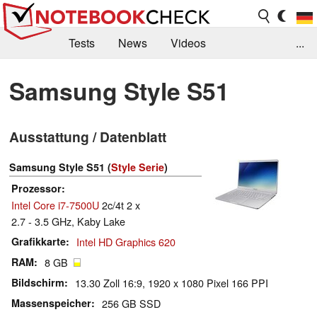
Tests
News
Videos
...
Benchmarks & Tech
Externe Tests
Samsung Style S51
Kaufberatung
Deals
Suche
Jobs
Ausstattung / Datenblatt
Forum
Samsung Style S51 (
Style Serie
)
Prozessor
Intel Core i7-7500U
2c/4t 2 x
2.7 - 3.5 GHz, Kaby Lake
Grafikkarte
Intel HD Graphics 620
RAM
8 GB
Bildschirm
13.30 Zoll 16:9, 1920 x 1080 Pixel 166 PPI
Massenspeicher
256 GB SSD