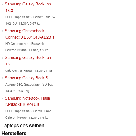
Samsung Galaxy Book Ion
13.3
UHD Graphics 620, Comet Lake i5-
10210U, 13.30", 0.97 kg
Samsung Chromebook
Connect XE501C13-AD2BR
HD Graphics 400 (Braswell),
Celeron N3060, 11.60", 1.2 kg
Samsung Galaxy Book Ion
13
unknown, unknown, 13.30", 1 kg
Samsung Galaxy Book S
Adreno 680, Snapdragon SD 8cx,
13.30", 0.951 kg
Samsung NoteBook Flash
NP530XBB-K01US
UHD Graphics 600, Gemini Lake
Celeron N4000, 13.30", 1.4 kg
Laptops des
selben
Herstellers