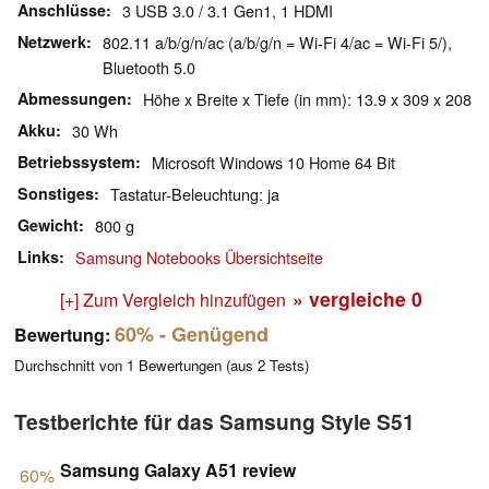
Anschlüsse
3 USB 3.0 / 3.1 Gen1, 1 HDMI
Netzwerk
802.11 a/b/g/n/ac (a/b/g/n = Wi-Fi 4/ac = Wi-Fi 5/),
Bluetooth 5.0
Abmessungen
Höhe x Breite x Tiefe (in mm): 13.9 x 309 x 208
Akku
30 Wh
Betriebssystem
Microsoft Windows 10 Home 64 Bit
Sonstiges
Tastatur-Beleuchtung: ja
Gewicht
800 g
Links
Samsung Notebooks Übersichtseite
» vergleiche
0
[+] Zum Vergleich hinzufügen
60%
- Genügend
Bewertung:
Durchschnitt von
1
Bewertungen (aus
2
Tests)
Testberichte für das Samsung Style S51
Samsung Galaxy A51 review
60%