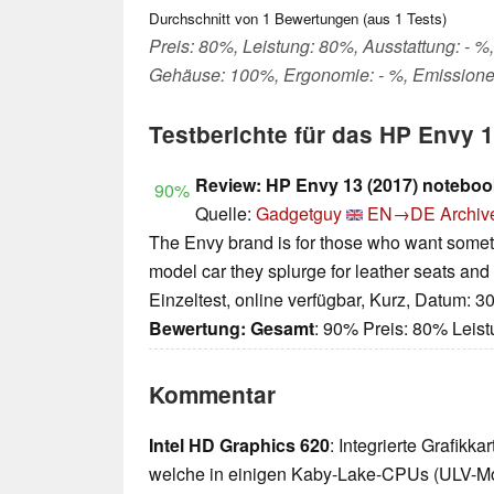
Durchschnitt von
1
Bewertungen (aus
1
Tests)
Preis: 80%, Leistung: 80%, Ausstattung: - %, 
Gehäuse: 100%, Ergonomie: - %, Emissione
Testberichte für das HP Envy 
Review: HP Envy 13 (2017) noteboo
90%
Quelle:
Gadgetguy
EN→DE
Archiv
The Envy brand is for those who want someth
model car they splurge for leather seats and
Einzeltest, online verfügbar, Kurz, Datum: 3
Bewertung:
Gesamt
: 90% Preis: 80% Lei
Kommentar
Intel HD Graphics 620
: Integrierte Grafikk
welche in einigen Kaby-Lake-CPUs (ULV-Mo