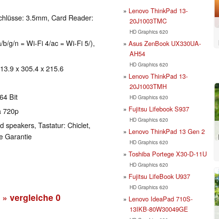
Lenovo ThinkPad 13-
chlüsse: 3.5mm, Card Reader:
20J1003TMC
HD Graphics 620
b/g/n = Wi-Fi 4/ac = Wi-Fi 5/),
Asus ZenBook UX330UA-
AH54
HD Graphics 620
 13.9 x 305.4 x 215.6
Lenovo ThinkPad 13-
20J1003TMH
64 Bit
HD Graphics 620
Fujitsu Lifebook S937
a 720p
HD Graphics 620
 speakers, Tastatur: Chiclet,
Lenovo ThinkPad 13 Gen 2
e Garantie
HD Graphics 620
Toshiba Portege X30-D-11U
HD Graphics 620
Fujitsu LifeBook U937
HD Graphics 620
» vergleiche
0
Lenovo IdeaPad 710S-
13IKB-80W30049GE