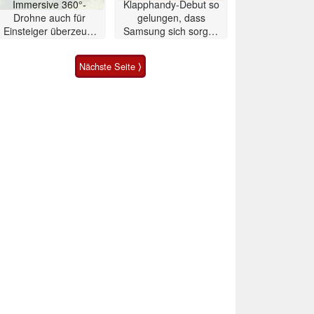
Immersive 360°-
Klapphandy-Debut so
Drohne auch für
gelungen, dass
Einsteiger überzeugt
Samsung sich sorgen
mit Einschränkungen
muss? – Razr Fold
Smartphone im Test
Nächste Seite ⟩