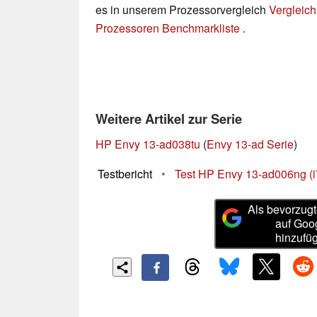
es in unserem Prozessorvergleich
Vergleich
Prozessoren Benchmarkliste
.
Weitere Artikel zur Serie
HP Envy 13-ad038tu
(
Envy 13-ad Serie
)
Testbericht
•
Test HP Envy 13-ad006ng (
Als bevorzugt
auf Goo
hinzufü