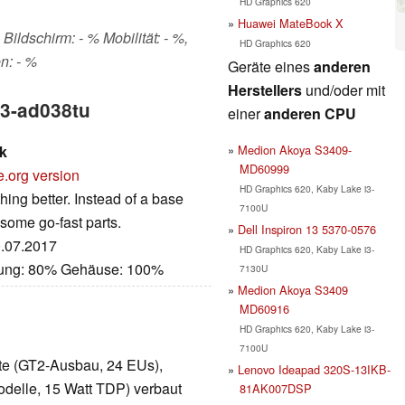
HD Graphics 620
Huawei MateBook X
Bildschirm: - % Mobilität: - %,
HD Graphics 620
n: - %
Geräte eines
anderen
Herstellers
und/oder mit
13-ad038tu
einer
anderen CPU
Medion Akoya S3409-
k
MD60999
e.org version
HD Graphics 620, Kaby Lake i3-
ing better. Instead of a base
7100U
 some go-fast parts.
Dell Inspiron 13 5370-0576
0.07.2017
HD Graphics 620, Kaby Lake i3-
stung: 80% Gehäuse: 100%
7130U
Medion Akoya S3409
MD60916
HD Graphics 620, Kaby Lake i3-
7100U
arte (GT2-Ausbau, 24 EUs),
Lenovo Ideapad 320S-13IKB-
delle, 15 Watt TDP) verbaut
81AK007DSP