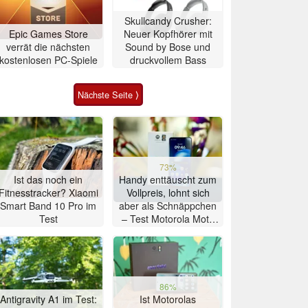
Skullcandy Crusher:
Epic Games Store
Neuer Kopfhörer mit
verrät die nächsten
Sound by Bose und
kostenlosen PC-Spiele
druckvollem Bass
Nächste Seite ⟩
73%
Ist das noch ein
Handy enttäuscht zum
Fitnesstracker? Xiaomi
Vollpreis, lohnt sich
Smart Band 10 Pro im
aber als Schnäppchen
Test
– Test Motorola Moto
G47 Smartphone
86%
Antigravity A1 im Test:
Ist Motorolas