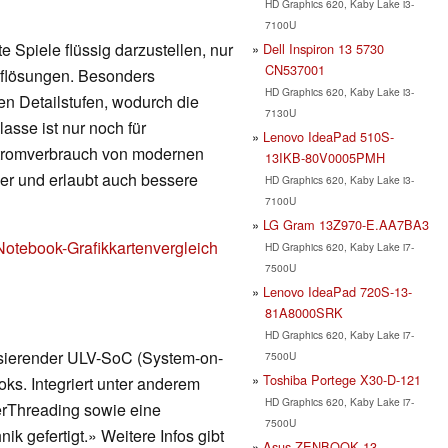
HD Graphics 620, Kaby Lake i3-
7100U
 Spiele flüssig darzustellen, nur
Dell Inspiron 13 5730
CN537001
Auflösungen. Besonders
HD Graphics 620, Kaby Lake i3-
en Detailstufen, wodurch die
7130U
lasse ist nur noch für
Lenovo IdeaPad 510S-
Stromverbrauch von modernen
13IKB-80V0005PMH
nger und erlaubt auch bessere
HD Graphics 620, Kaby Lake i3-
7100U
LG Gram 13Z970-E.AA7BA3
Notebook-Grafikkartenvergleich
HD Graphics 620, Kaby Lake i7-
7500U
Lenovo IdeaPad 720S-13-
81A8000SRK
HD Graphics 620, Kaby Lake i7-
asierender ULV-SoC (System-on-
7500U
Toshiba Portege X30-D-121
ks. Integriert unter anderem
HD Graphics 620, Kaby Lake i7-
erThreading sowie eine
7500U
ik gefertigt.» Weitere Infos gibt
Asus ZENBOOK 13