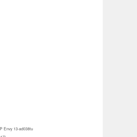
P Envy 13-ad038tu
017)