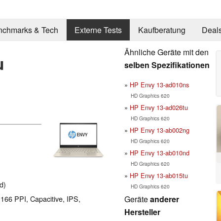
nchmarks & Tech
Externe Tests
Kaufberatung
Deal
Ähnliche Geräte mit den
u
selben Spezifikationen
HP Envy 13-ad010ns
HD Graphics 620
HP Envy 13-ad026tu
HD Graphics 620
HP Envy 13-ab002ng
HD Graphics 620
HP Envy 13-ab010nd
HD Graphics 620
HP Envy 13-ab015tu
d)
HD Graphics 620
Geräte
anderer
 166 PPI, Capacitive, IPS,
Hersteller