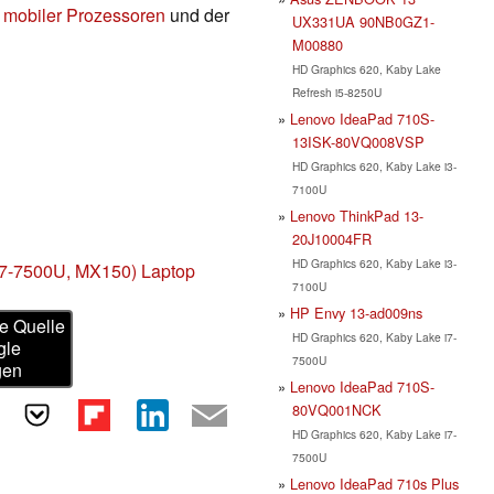
 mobiler Prozessoren
und der
UX331UA 90NB0GZ1-
M00880
HD Graphics 620, Kaby Lake
Refresh i5-8250U
Lenovo IdeaPad 710S-
13ISK-80VQ008VSP
HD Graphics 620, Kaby Lake i3-
7100U
Lenovo ThinkPad 13-
20J10004FR
HD Graphics 620, Kaby Lake i3-
i7-7500U, MX150) Laptop
7100U
HP Envy 13-ad009ns
e Quelle
HD Graphics 620, Kaby Lake i7-
gle
7500U
gen
Lenovo IdeaPad 710S-
80VQ001NCK
HD Graphics 620, Kaby Lake i7-
7500U
Lenovo IdeaPad 710s Plus