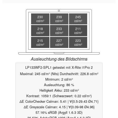
230
239
245
cd/m²
cd/m²
cd/m²
218
233
211
cd/m²
cd/m²
cd/m²
215
227
223
cd/m²
cd/m²
cd/m²
Ausleuchtung des Bildschirms
LP133WF2-SPL1 getestet mit X-Rite i1Pro 2
Maximal: 245 cd/m² (Nits) Durchschnitt: 226.8 cd/m²
Minimum: 2 cd/m²
Ausleuchtung: 86 %
Helligkeit Akku: 233 cd/m²
Kontrast: 1059:1 (Schwarzwert: 0.22 cd/m²)
ΔE ColorChecker Calman: 5.41 | ∀{0.5-29.43 Ø4.71}
ΔE Greyscale Calman: 4.15 | ∀{0.09-98 Ø4.96}
57.16% sRGB (Argyll 1.6.3 3D)
36.52% AdobeRGB 1998 (Argyll 1.6.3 3D)