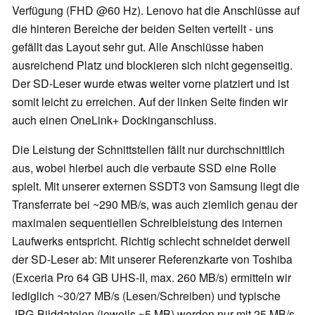
Verfügung (FHD @60 Hz). Lenovo hat die Anschlüsse auf
die hinteren Bereiche der beiden Seiten verteilt - uns
gefällt das Layout sehr gut. Alle Anschlüsse haben
ausreichend Platz und blockieren sich nicht gegenseitig.
Der SD-Leser wurde etwas weiter vorne platziert und ist
somit leicht zu erreichen. Auf der linken Seite finden wir
auch einen OneLink+ Dockinganschluss.
Die Leistung der Schnittstellen fällt nur durchschnittlich
aus, wobei hierbei auch die verbaute SSD eine Rolle
spielt. Mit unserer externen SSDT3 von Samsung liegt die
Transferrate bei ~290 MB/s, was auch ziemlich genau der
maximalen sequentiellen Schreibleistung des internen
Laufwerks entspricht. Richtig schlecht schneidet derweil
der SD-Leser ab: Mit unserer Referenzkarte von Toshiba
(Exceria Pro 64 GB UHS-II, max. 260 MB/s) ermitteln wir
lediglich ~30/27 MB/s (Lesen/Schreiben) und typische
JPG-Bilddateien (jeweils ~5 MB) werden nur mit 25 MB/s