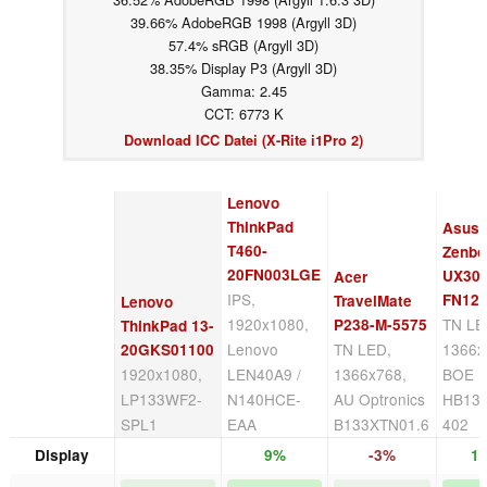
39.66% AdobeRGB 1998 (Argyll 3D)
57.4% sRGB (Argyll 3D)
38.35% Display P3 (Argyll 3D)
Gamma: 2.45
CCT: 6773 K
Download ICC Datei (X-Rite i1Pro 2)
Lenovo
ThinkPad
Asus
T460-
Zenbo
20FN003LGE
UX30
Acer
IPS,
FN12
TravelMate
Lenovo
1920x1080,
TN LE
P238-M-5575
ThinkPad 13-
Lenovo
TN LED,
1366x
20GKS01100
1920x1080,
LEN40A9 /
1366x768,
BOE 
LP133WF2-
N140HCE-
AU Optronics
HB13
SPL1
EAA
B133XTN01.6
402
Display
9%
-3%
1