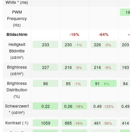
White * (ms)
PWM
19
Frequency
(Hz)
Bildschirm
-16%
-64%
-
Helligkeit
233
230
226
203
-1%
-3%
Bildmitte
(cd/m²)
Brightness
227
216
216
193
-5%
-5%
(cd/m²)
Brightness
86
85
91
84
-1%
6%
Distribution
(%)
Schwarzwert
0.22
0.26
0.49
0.49
-18%
-123%
* (cd/m²)
Kontrast (:1)
1059
885
461
414
-16%
-56%