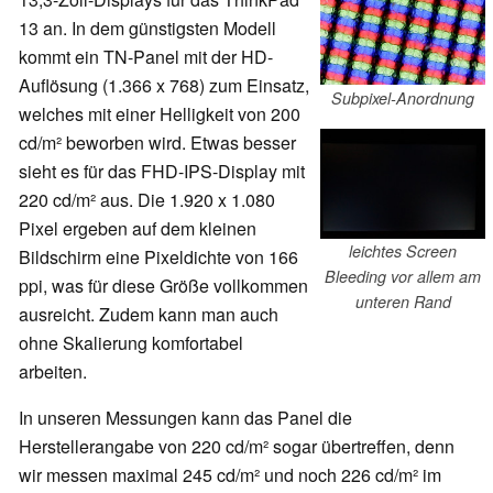
13 an. In dem günstigsten Modell
kommt ein TN-Panel mit der HD-
Auflösung (1.366 x 768) zum Einsatz,
Subpixel-Anordnung
welches mit einer Helligkeit von 200
cd/m
²
beworben wird. Etwas besser
sieht es für das FHD-IPS-Display mit
220 cd/m² aus. Die 1.920 x 1.080
Pixel ergeben auf dem kleinen
leichtes Screen
Bildschirm eine Pixeldichte von 166
Bleeding vor allem am
ppi, was für diese Größe vollkommen
unteren Rand
ausreicht. Zudem kann man auch
ohne Skalierung komfortabel
arbeiten.
In unseren Messungen kann das Panel die
Herstellerangabe von 220 cd/m
²
sogar übertreffen, denn
wir messen maximal 245 cd/m
²
und noch 226 cd/m
²
im