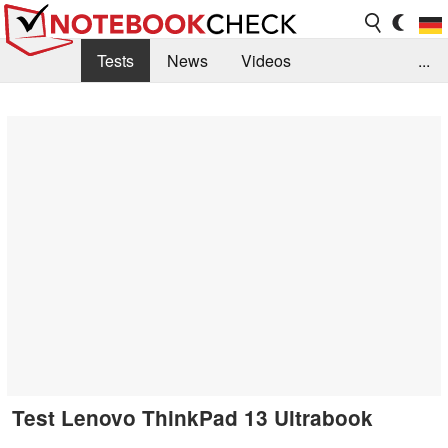
Tests
News
Videos
...
Benchmarks & Tech
Externe Tests
Kaufberatung
Deals
Suche
Jobs
Forum
Test Lenovo ThinkPad 13 Ultrabook