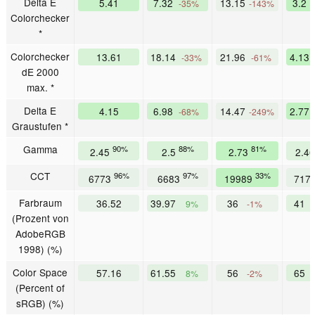
Delta E
5.41
7.32
13.15
3.2
-35%
-143%
Colorchecker
*
Colorchecker
13.61
18.14
21.96
4.13
-33%
-61%
dE 2000
max. *
Delta E
4.15
6.98
14.47
2.77
-68%
-249%
Graustufen *
Gamma
90%
88%
81%
2.45
2.5
2.73
2.4
CCT
96%
97%
33%
6773
6683
19989
717
Farbraum
36.52
39.97
36
41
9%
-1%
(Prozent von
AdobeRGB
1998) (%)
Color Space
57.16
61.55
56
65
8%
-2%
(Percent of
sRGB) (%)