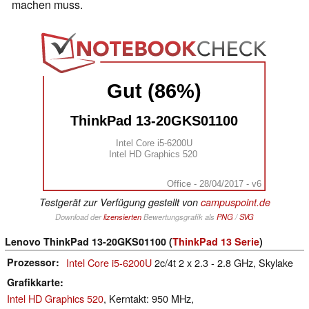
machen muss.
Gut (86%)
ThinkPad 13-20GKS01100
Intel Core i5-6200U
Intel HD Graphics 520
Office - 28/04/2017 - v6
Testgerät zur Verfügung gestellt von
campuspoint.de
Download der
lizensierten
Bewertungsgrafik als
PNG
/
SVG
Lenovo ThinkPad 13-20GKS01100 (
ThinkPad 13 Serie
)
Prozessor
Intel Core i5-6200U
2c/4t 2 x 2.3 - 2.8 GHz, Skylake
Grafikkarte
Intel HD Graphics 520
, Kerntakt: 950 MHz,