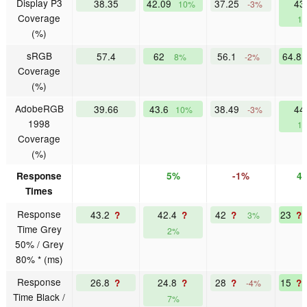
Display P3
38.35
42.09
37.25
43
10%
-3%
Coverage
1
(%)
sRGB
57.4
62
56.1
64.8
8%
-2%
Coverage
(%)
AdobeRGB
39.66
43.6
38.49
44
10%
-3%
1998
1
Coverage
(%)
Response
5%
-1%
4
Times
Response
43.2
42.4
42
23
?
?
?
?
3%
Time Grey
2%
50% / Grey
80% * (ms)
Response
26.8
24.8
28
15
?
?
?
?
-4%
Time Black /
7%