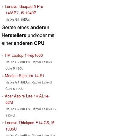
Lenovo Ideapad 5 Pro
14IAP7, i5-1240P
Iris Xe G7 80EUs
Geräte eines
anderen
Herstellers
und/oder mit
einer
anderen CPU
HP Laptop 14-ep1000
Iris Xe G7 80EUs, Raptor Lake-U
Core 5 120U
Medion Signium 14 S1
Iris Xe G7 80EUs, Raptor Lake-U
Core 5 120U
Acer Aspire Lite 14 AL14-
52M
Iris Xe G7 80EUs, Raptor Lake-U i5-
1334U
Lenovo Thinkpad E14 G5, i5-
1335U
Iris Xe G7 80EUs, Raptor Lake-U i5-