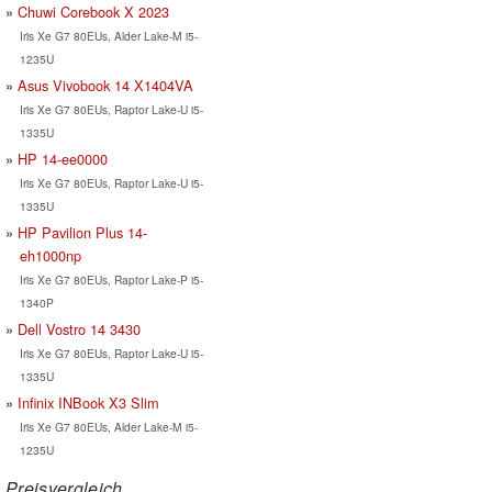
Chuwi Corebook X 2023
Iris Xe G7 80EUs, Alder Lake-M i5-
1235U
Asus Vivobook 14 X1404VA
Iris Xe G7 80EUs, Raptor Lake-U i5-
1335U
HP 14-ee0000
Iris Xe G7 80EUs, Raptor Lake-U i5-
1335U
HP Pavilion Plus 14-
eh1000np
Iris Xe G7 80EUs, Raptor Lake-P i5-
1340P
Dell Vostro 14 3430
Iris Xe G7 80EUs, Raptor Lake-U i5-
1335U
Infinix INBook X3 Slim
Iris Xe G7 80EUs, Alder Lake-M i5-
1235U
Preisvergleich