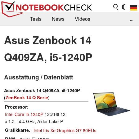
Tests
News
Videos
...
Benchmarks & Tech
Externe Tests
Asus Zenbook 14
Kaufberatung
Deals
Suche
Jobs
Q409ZA, i5-1240P
Forum
Ausstattung / Datenblatt
Asus Zenbook 14 Q409ZA, i5-1240P
(
ZenBook 14 Q Serie
)
Prozessor
Intel Core i5-1240P
12c/16t 12
x 1.2 - 4.4 GHz, Alder Lake-P
Grafikkarte
Intel Iris Xe Graphics G7 80EUs