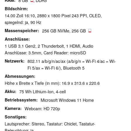
RAM
8 GB
, DDR5
Bildschirm
14.00 Zoll 16:10, 2880 x 1800 Pixel 243 PPI, OLED,
spiegelnd: ja, 90 Hz
Massenspeicher
256 GB NVMe, 256 GB
Anschlüsse
1 USB 3.1 Gen2, 2 Thunderbolt, 1 HDMI, Audio
Anschlüsse: 3.5mm, Card Reader: microSD
Netzwerk
802.11 a/b/g/n/ac/ax (a/b/g/n = Wi-Fi 4/ac = Wi-
Fi 5/ax = Wi-Fi 6/), Bluetooth 5
Abmessungen
Höhe x Breite x Tiefe (in mm): 16.9 x 313.6 x 220.6
Akku
75 Wh Lithium-Ion, 4-cell
Betriebssystem
Microsoft Windows 11 Home
Kamera
Webcam: HD 720p
Sonstiges
Lautsprecher: Stereo, Tastatur: Chiclet, Tastatur-
Beleuchtung: ja