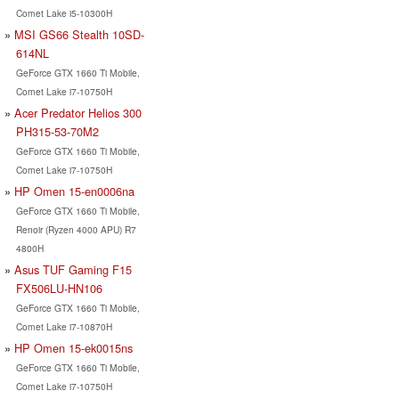
Comet Lake i5-10300H
MSI GS66 Stealth 10SD-
614NL
GeForce GTX 1660 Ti Mobile,
Comet Lake i7-10750H
Acer Predator Helios 300
PH315-53-70M2
GeForce GTX 1660 Ti Mobile,
Comet Lake i7-10750H
HP Omen 15-en0006na
GeForce GTX 1660 Ti Mobile,
Renoir (Ryzen 4000 APU) R7
4800H
Asus TUF Gaming F15
FX506LU-HN106
GeForce GTX 1660 Ti Mobile,
Comet Lake i7-10870H
HP Omen 15-ek0015ns
GeForce GTX 1660 Ti Mobile,
Comet Lake i7-10750H