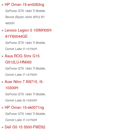
HP Omen 15-en0263ng
GeForce GTX 1660 Ti Mobile,
Renoir (Ryzen 4000 APU) R7
4800H
Lenovo Legion 5 15IMH05H-
81Y60044GE
GeForce GTX 1660 Ti Mobile,
Comet Lake i7-10750H
Asus ROG Strix G15
G512LU-HN093
GeForce GTX 1660 Ti Mobile,
Comet Lake i7-10750H
Acer Nitro 7 AN715, i5-
10300H
GeForce GTX 1660 Ti Mobile,
Comet Lake i5-10300H
HP Omen 15-ek0071ng
GeForce GTX 1660 Ti Mobile,
Comet Lake i7-10750H
Dell G5 15 5500-FMD52