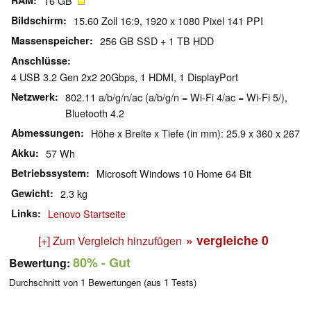
RAM
16 GB
Bildschirm
15.60 Zoll 16:9, 1920 x 1080 Pixel 141 PPI
Massenspeicher
256 GB SSD + 1 TB HDD
Anschlüsse
4 USB 3.2 Gen 2x2 20Gbps, 1 HDMI, 1 DisplayPort
Netzwerk
802.11 a/b/g/n/ac (a/b/g/n = Wi-Fi 4/ac = Wi-Fi 5/),
Bluetooth 4.2
Abmessungen
Höhe x Breite x Tiefe (in mm): 25.9 x 360 x 267
Akku
57 Wh
Betriebssystem
Microsoft Windows 10 Home 64 Bit
Gewicht
2.3 kg
Links
Lenovo Startseite
» vergleiche
0
[+] Zum Vergleich hinzufügen
80%
- Gut
Bewertung:
Durchschnitt von
1
Bewertungen (aus
1
Tests)