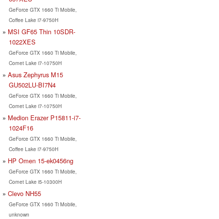
GeForce GTX 1660 Ti Mobile,
Coffee Lake i7-9750H
MSI GF65 Thin 10SDR-
1022XES
GeForce GTX 1660 Ti Mobile,
Comet Lake i7-10750H
Asus Zephyrus M15
GU502LU-BI7N4
GeForce GTX 1660 Ti Mobile,
Comet Lake i7-10750H
Medion Erazer P15811-i7-
1024F16
GeForce GTX 1660 Ti Mobile,
Coffee Lake i7-9750H
HP Omen 15-ek0456ng
GeForce GTX 1660 Ti Mobile,
Comet Lake i5-10300H
Clevo NH55
GeForce GTX 1660 Ti Mobile,
unknown