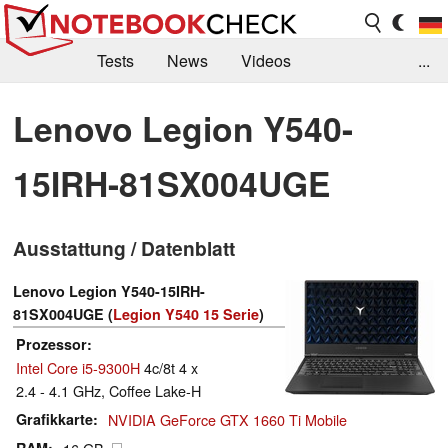
Tests
News
Videos
...
Benchmarks & Tech
Externe Tests
Lenovo Legion Y540-
Kaufberatung
Deals
Suche
Jobs
15IRH-81SX004UGE
Forum
Ausstattung / Datenblatt
Lenovo Legion Y540-15IRH-
81SX004UGE (
Legion Y540 15 Serie
)
Prozessor
Intel Core i5-9300H
4c/8t 4 x
2.4 - 4.1 GHz, Coffee Lake-H
Grafikkarte
NVIDIA GeForce GTX 1660 Ti Mobile