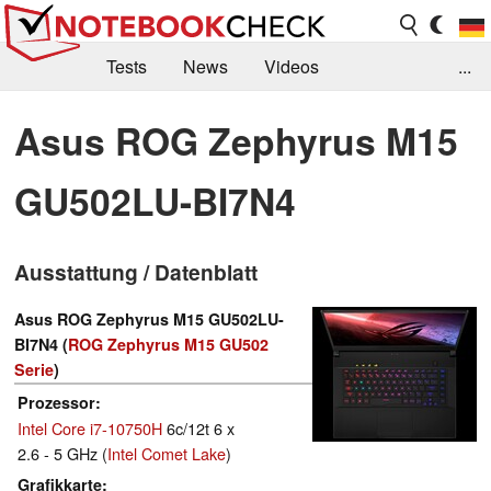
Tests
News
Videos
...
Benchmarks & Tech
Externe Tests
Asus ROG Zephyrus M15
Kaufberatung
Deals
Suche
Jobs
GU502LU-BI7N4
Forum
Ausstattung / Datenblatt
Asus ROG Zephyrus M15 GU502LU-
BI7N4 (
ROG Zephyrus M15 GU502
Serie
)
Prozessor
Intel Core i7-10750H
6c/12t 6 x
2.6 - 5 GHz (
Intel Comet Lake
)
Grafikkarte