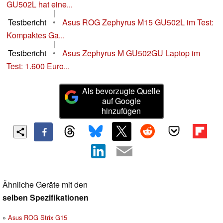
GU502L hat eine...
|
Testbericht
•
Asus ROG Zephyrus M15 GU502L im Test:
Kompaktes Ga...
|
Testbericht
•
Asus Zephyrus M GU502GU Laptop im
Test: 1.600 Euro...
Als bevorzugte Quelle
auf Google
hinzufügen
Ähnliche Geräte mit den
selben Spezifikationen
Asus ROG Strix G15