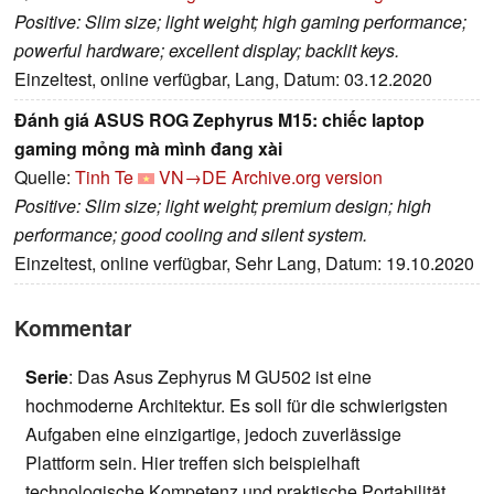
Positive: Slim size; light weight; high gaming performance;
powerful hardware; excellent display; backlit keys.
Einzeltest, online verfügbar, Lang, Datum: 03.12.2020
Đánh giá ASUS ROG Zephyrus M15: chiếc laptop
gaming mỏng mà mình đang xài
Quelle:
Tinh Te
VN→DE
Archive.org version
Positive: Slim size; light weight; premium design; high
performance; good cooling and silent system.
Einzeltest, online verfügbar, Sehr Lang, Datum: 19.10.2020
Kommentar
Serie
: Das Asus Zephyrus M GU502 ist eine
hochmoderne Architektur. Es soll für die schwierigsten
Aufgaben eine einzigartige, jedoch zuverlässige
Plattform sein. Hier treffen sich beispielhaft
technologische Kompetenz und praktische Portabilität.