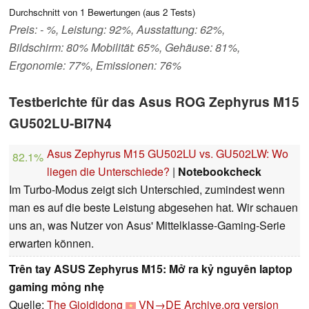
Durchschnitt von
1
Bewertungen (aus
2
Tests)
Preis: - %, Leistung: 92%, Ausstattung: 62%,
Bildschirm: 80% Mobilität: 65%, Gehäuse: 81%,
Ergonomie: 77%, Emissionen: 76%
Testberichte für das Asus ROG Zephyrus M15
GU502LU-BI7N4
Asus Zephyrus M15 GU502LU vs. GU502LW: Wo
82.1%
liegen die Unterschiede?
|
Notebookcheck
Im Turbo-Modus zeigt sich Unterschied, zumindest wenn
man es auf die beste Leistung abgesehen hat. Wir schauen
uns an, was Nutzer von Asus' Mittelklasse-Gaming-Serie
erwarten können.
Trên tay ASUS Zephyrus M15: Mở ra kỷ nguyên laptop
gaming mỏng nhẹ
Quelle:
The Gioididong
VN→DE
Archive.org version