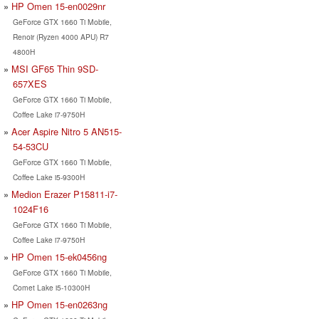
HP Omen 15-en0029nr
GeForce GTX 1660 Ti Mobile,
Renoir (Ryzen 4000 APU) R7
4800H
MSI GF65 Thin 9SD-
657XES
GeForce GTX 1660 Ti Mobile,
Coffee Lake i7-9750H
Acer Aspire Nitro 5 AN515-
54-53CU
GeForce GTX 1660 Ti Mobile,
Coffee Lake i5-9300H
Medion Erazer P15811-i7-
1024F16
GeForce GTX 1660 Ti Mobile,
Coffee Lake i7-9750H
HP Omen 15-ek0456ng
GeForce GTX 1660 Ti Mobile,
Comet Lake i5-10300H
HP Omen 15-en0263ng