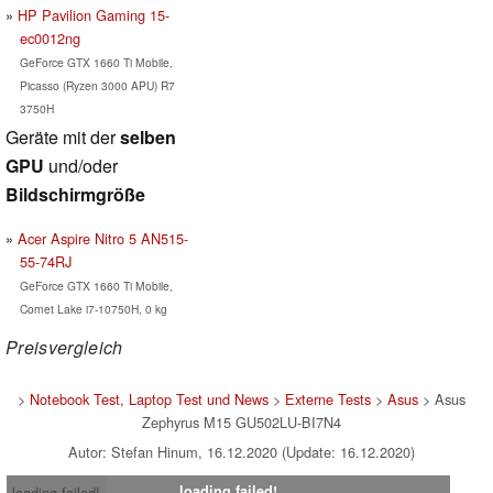
HP Pavilion Gaming 15-
ec0012ng
GeForce GTX 1660 Ti Mobile,
Picasso (Ryzen 3000 APU) R7
3750H
Geräte mit der
selben
GPU
und/oder
Bildschirmgröße
Acer Aspire Nitro 5 AN515-
55-74RJ
GeForce GTX 1660 Ti Mobile,
Comet Lake i7-10750H, 0 kg
Preisvergleich
>
Notebook Test, Laptop Test und News
>
Externe Tests
>
Asus
> Asus
Zephyrus M15 GU502LU-BI7N4
Autor: Stefan Hinum, 16.12.2020 (Update: 16.12.2020)
loading failed!
loading failed!