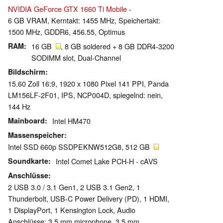
NVIDIA GeForce GTX 1660 Ti Mobile
-
6 GB VRAM, Kerntakt: 1455 MHz, Speichertakt:
1500 MHz, GDDR6, 456.55, Optimus
RAM
16 GB
, 8 GB soldered + 8 GB DDR4-3200
SODIMM slot, Dual-Channel
Bildschirm
15.60 Zoll 16:9, 1920 x 1080 Pixel 141 PPI, Panda
LM156LF-2F01, IPS, NCP004D, spiegelnd: nein,
144 Hz
Mainboard
Intel HM470
Massenspeicher
Intel SSD 660p SSDPEKNW512G8, 512 GB
Soundkarte
Intel Comet Lake PCH-H - cAVS
Anschlüsse
2 USB 3.0 / 3.1 Gen1, 2 USB 3.1 Gen2, 1
Thunderbolt, USB-C Power Delivery (PD), 1 HDMI,
1 DisplayPort, 1 Kensington Lock, Audio
Anschlüsse: 3.5 mm microphone, 3.5 mm