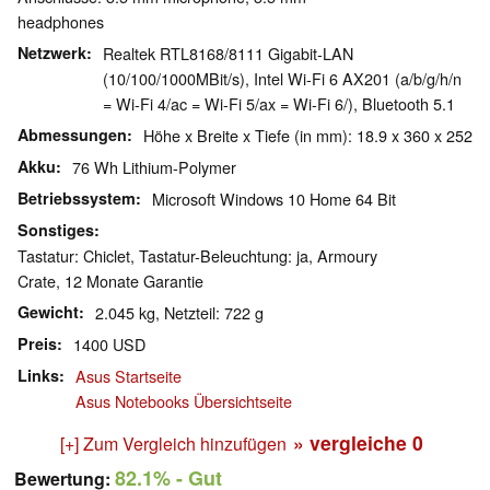
headphones
Netzwerk
Realtek RTL8168/8111 Gigabit-LAN
(10/100/1000MBit/s), Intel Wi-Fi 6 AX201 (a/b/g/h/n
= Wi-Fi 4/ac = Wi-Fi 5/ax = Wi-Fi 6/), Bluetooth 5.1
Abmessungen
Höhe x Breite x Tiefe (in mm): 18.9 x 360 x 252
Akku
76 Wh Lithium-Polymer
Betriebssystem
Microsoft Windows 10 Home 64 Bit
Sonstiges
Tastatur: Chiclet, Tastatur-Beleuchtung: ja, Armoury
Crate, 12 Monate Garantie
Gewicht
2.045 kg, Netzteil: 722 g
Preis
1400 USD
Links
Asus Startseite
Asus Notebooks Übersichtseite
» vergleiche
0
[+] Zum Vergleich hinzufügen
82.1%
- Gut
Bewertung: