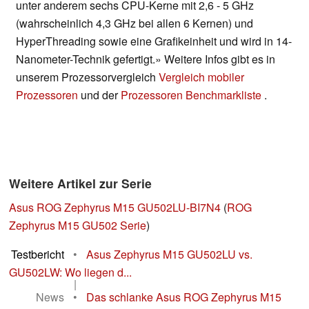
unter anderem sechs CPU-Kerne mit 2,6 - 5 GHz
(wahrscheinlich 4,3 GHz bei allen 6 Kernen) und
HyperThreading sowie eine Grafikeinheit und wird in 14-
Nanometer-Technik gefertigt.» Weitere Infos gibt es in
unserem Prozessorvergleich
Vergleich mobiler
Prozessoren
und der
Prozessoren Benchmarkliste
.
Weitere Artikel zur Serie
Asus ROG Zephyrus M15 GU502LU-BI7N4
(
ROG
Zephyrus M15 GU502 Serie
)
Testbericht
•
Asus Zephyrus M15 GU502LU vs.
GU502LW: Wo liegen d...
|
News
•
Das schlanke Asus ROG Zephyrus M15