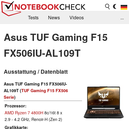
Tests
News
Videos
...
Benchmarks & Tech
Externe Tests
Asus TUF Gaming F15
Kaufberatung
Deals
Suche
Jobs
FX506IU-AL109T
Forum
Ausstattung / Datenblatt
Asus TUF Gaming F15 FX506IU-
AL109T (
TUF Gaming F15 FX506
Serie
)
Prozessor
AMD Ryzen 7 4800H
8c/16t 8 x
2.9 - 4.2 GHz, Renoir-H (Zen 2)
Grafikkarte