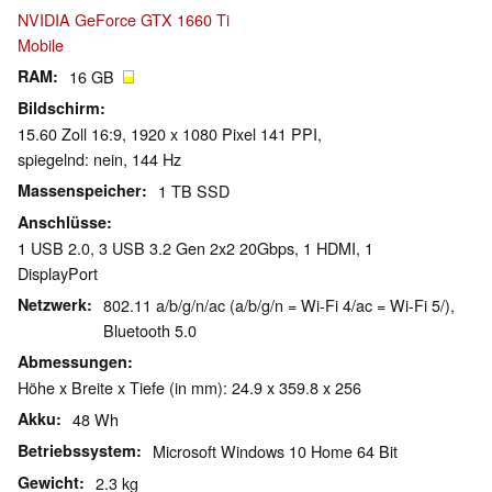
NVIDIA GeForce GTX 1660 Ti
Mobile
RAM
16 GB
Bildschirm
15.60 Zoll 16:9, 1920 x 1080 Pixel 141 PPI,
spiegelnd: nein, 144 Hz
Massenspeicher
1 TB SSD
Anschlüsse
1 USB 2.0, 3 USB 3.2 Gen 2x2 20Gbps, 1 HDMI, 1
DisplayPort
Netzwerk
802.11 a/b/g/n/ac (a/b/g/n = Wi-Fi 4/ac = Wi-Fi 5/),
Bluetooth 5.0
Abmessungen
Höhe x Breite x Tiefe (in mm): 24.9 x 359.8 x 256
Akku
48 Wh
Betriebssystem
Microsoft Windows 10 Home 64 Bit
Gewicht
2.3 kg