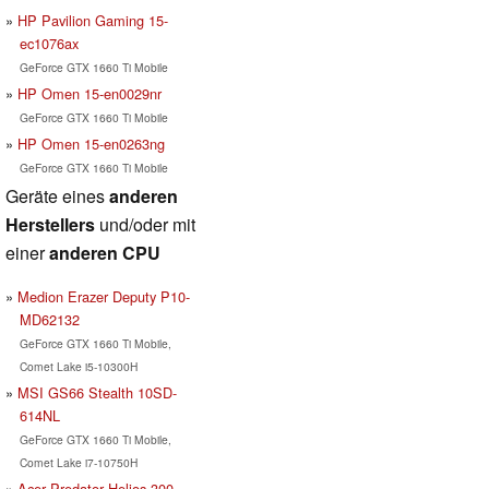
HP Pavilion Gaming 15-
ec1076ax
GeForce GTX 1660 Ti Mobile
HP Omen 15-en0029nr
GeForce GTX 1660 Ti Mobile
HP Omen 15-en0263ng
GeForce GTX 1660 Ti Mobile
Geräte eines
anderen
Herstellers
und/oder mit
einer
anderen CPU
Medion Erazer Deputy P10-
MD62132
GeForce GTX 1660 Ti Mobile,
Comet Lake i5-10300H
MSI GS66 Stealth 10SD-
614NL
GeForce GTX 1660 Ti Mobile,
Comet Lake i7-10750H
Acer Predator Helios 300