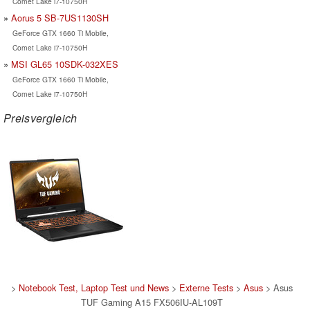
Comet Lake i7-10750H
Aorus 5 SB-7US1130SH
GeForce GTX 1660 Ti Mobile,
Comet Lake i7-10750H
MSI GL65 10SDK-032XES
GeForce GTX 1660 Ti Mobile,
Comet Lake i7-10750H
Preisvergleich
>
Notebook Test, Laptop Test und News
>
Externe Tests
>
Asus
> Asus
TUF Gaming A15 FX506IU-AL109T