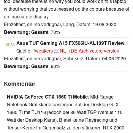
too, because there is no way you could work on this laptop
without worrying that you messed up the colours because of
an inaccurate display.
Einzeltest, online verfügbar, Lang, Datum: 19.08.2020
Bewertung:
Gesamt
: 70%
Asus TUF Gaming A15 FX506IU-AL109T Review
80%
Quelle:
Tweakers
NL→DE
Archive.org version
Einzeltest, online verfügbar, Sehr kurz, Datum: 04.06.2020
Bewertung:
Gesamt
: 80%
Kommentar
NVIDIA GeForce GTX 1660 Ti Mobile
: Mid-Range
Notebook-Grafikkarte basierend auf der Desktop GTX
1660 Ti mit TU116 jedoch bei 80 Watt TGP (versus 110
Watt der Desktop Karte). Bietet keine Raytracing und
Tensor-Kerne im Gegensatz zu den stärkeren RTX 2000