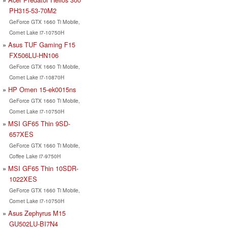
PH315-53-70M2
GeForce GTX 1660 Ti Mobile,
Comet Lake i7-10750H
Asus TUF Gaming F15
FX506LU-HN106
GeForce GTX 1660 Ti Mobile,
Comet Lake i7-10870H
HP Omen 15-ek0015ns
GeForce GTX 1660 Ti Mobile,
Comet Lake i7-10750H
MSI GF65 Thin 9SD-
657XES
GeForce GTX 1660 Ti Mobile,
Coffee Lake i7-9750H
MSI GF65 Thin 10SDR-
1022XES
GeForce GTX 1660 Ti Mobile,
Comet Lake i7-10750H
Asus Zephyrus M15
GU502LU-BI7N4