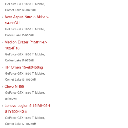
GeForce GTX 1660 Ti Mobile,
Comet Lake i7-10750H
Acer Aspire Nitro 5 AN515-
54-53CU
GeForce GTX 1660 Ti Mobile,
Coffee Lake i5-9300H
Medion Erazer P15811-i7-
1024F16
GeForce GTX 1660 Ti Mobile,
Coffee Lake i7-9750H
HP Omen 15-ek0456ng
GeForce GTX 1660 Ti Mobile,
Comet Lake i5-10300H
Clevo NH55
GeForce GTX 1660 Ti Mobile,
unknown
Lenovo Legion 5 15IMH05H-
81Y60044GE
GeForce GTX 1660 Ti Mobile,
Comet Lake i7-10750H